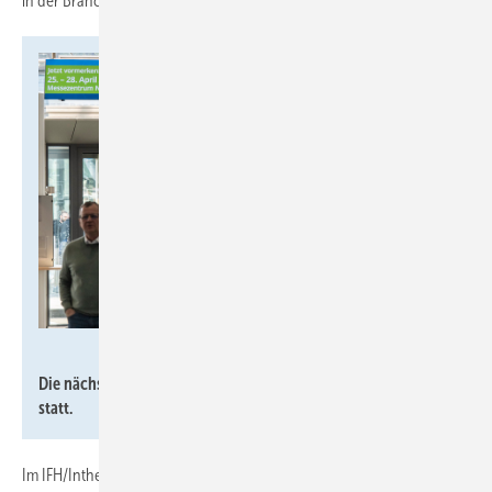
in der Branche.“
GHM / Thomas Plettenberg
Die nächste IFH/Intherm findet vom 25. bis 28. April 2028
statt.
Im IFH/Intherm Forum standen praxisnahe Lösungen im Mittelpunkt,