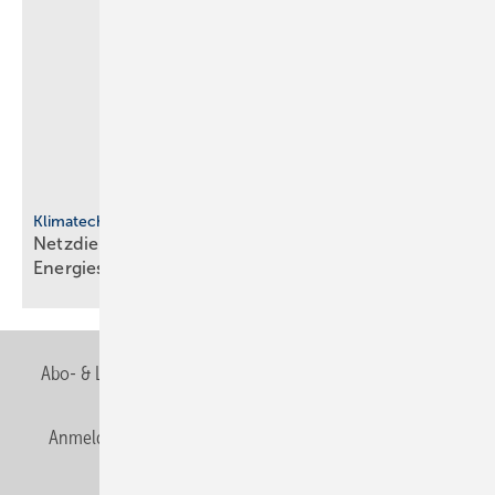
Klimatechnik
Netzdienliche HLK-Sys­te­me: Neue Rol­le im
En­er­gie­sys­tem
Abo- & Leserservice
AGB
Alle Inhalte chronologisch
Anmelden
Anmeldung & Registrierung
Newsletter