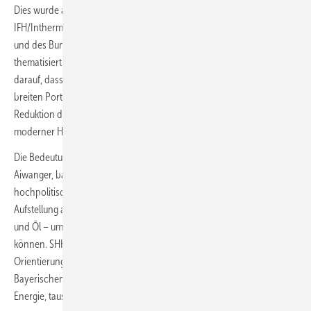
Dies wurde auch in Fachvorträgen und Diskussionsformaten im
IFH/Intherm Forum sowie an den Ständen der Handwerksverbände
und des Bundesverbands Deutscher Heizungsindustrie (BDH)
thematisiert.
Markus Staudt
, Hauptgeschäftsführer des BDH, verwies
darauf, dass die Heizungsindustrie ihre Innovationskraft mit einem
breiten Portfolio für nachhaltige Wärmeversorgung und CO
-
2
Reduktion demonstrierte, insbesondere mit Blick auf die Bedeutung
moderner Holzwärmelösungen in Süddeutschland.
Die Bedeutung der Branche fand auch politische Beachtung. Hubert
Aiwanger, bayerischer Wirtschaftsminister, bezeichnete Heizen als ein
hochpolitisches Thema. Er sprach sich für eine technologisch breite
Aufstellung aus – von Holzheizung über Wärmepumpe bis hin zu Gas
und Öl – um je nach Situation die passende Entscheidung treffen zu
können. SHK-Handwerker seien hier die Experten, die Verbrauchern
Orientierung geben müssten.
Tobias Gotthardt
, Staatssekretär im
Bayerischen Staatsministerium für Wirtschaft, Landesentwicklung und
Energie, tauschte sich bei seinem Rundgang direkt mit Ausstellern aus.