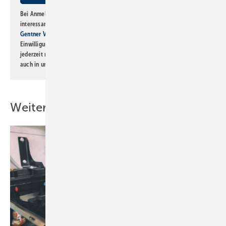
Bei Anmeldung zu diesem Newsletter bin ich damit einverstanden, über
interessante Verlags- und Online-Angebote
der Marken der Alfons W.
Gentner Verlag GmbH & Co. KG
informiert zu werden. Diese
Einwilligung kann ich jederzeit widerrufen und eine Abmeldung ist
jederzeit möglich. Informationen zum Umgang mit Daten finden Sie
auch in unserer
Datenschutzerklärung
.
Weitere Inhalte