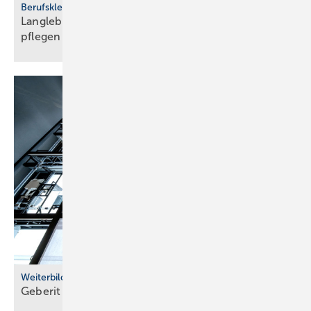
Berufskleidung
Langlebig und sicher: Ar­beits­schu­he rich­tig
pfle­gen
Weiterbildung
Geberit eröffnet neuen Campus für die
Branche