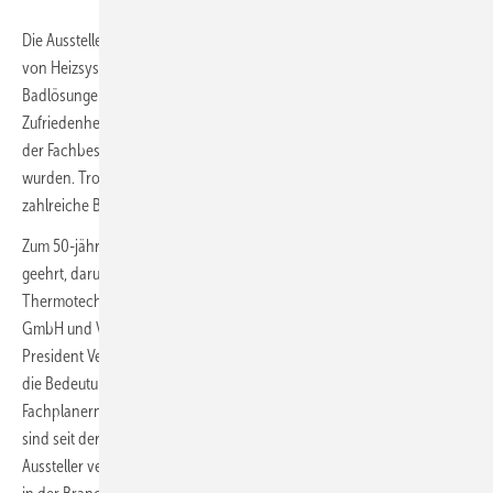
Die Aussteller präsentierten die gesamte Bandbreite des SHK-Marktes,
von Heizsystemen über erneuerbare Energien bis hin zu
Badlösungen. Laut
Oliver Gossmann
, Leiter der IFH/Intherm, war die
Zufriedenheit der Aussteller hoch, wobei insbesondere die Qualität
der Fachbesucher und der Austausch auf Augenhöhe geschätzt
wurden. Trotz eines ÖPNV-Streiks am ersten Messetag fanden
zahlreiche Besucher den Weg nach Nürnberg.
Zum 50-jährigen Jubiläum wurden langjährige Aussteller für ihre Treue
geehrt, darunter Judo Wasseraufbereitung GmbH, Buderus/Bosch
Thermotechnik GmbH, G. F. Lotter GmbH, Viessmann Deutschland
GmbH und Viega GmbH & Co. KG.
Thomas Hardenacke
, Vice
President Vertrieb Deutschland bei Viega GmbH & Co. KG, unterstrich
die Bedeutung des direkten Austauschs mit Fachhandwerkern und
Fachplanern: „Die IFH/Intherm ist für uns ein zentraler Treffpunkt. Wir
sind seit der ersten Stunde dabei und inzwischen zum 25. Mal als
Aussteller vertreten – die Messe steht seit 50 Jahren für echten Dialog