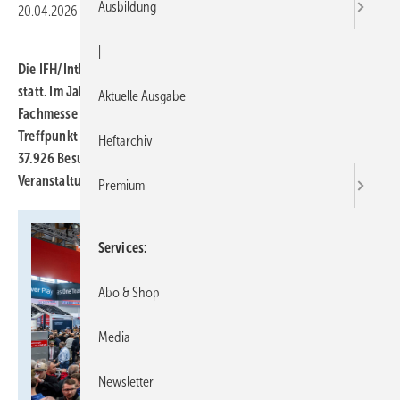
Ausbildung
20.04.2026
|
Druckvorschau
|
Die IFH/Intherm 2026 fand vom 14. bis 17. April in Nürnberg
statt. Im Jahr ihres 50-jährigen Bestehens bestätigte die
Aktuelle Ausgabe
Fachmesse für Sanitär, Haus- und Gebäudetechnik ihre Rolle als
Treffpunkt für Fachhandwerk, Industrie und Großhandel. Mit
Heftarchiv
37.926
Besuchern und 416
Ausstellern verzeichnete die
Veranstaltung Zuwächse gegenüber 2024.
Premium
Services
Abo & Shop
Media
Newsletter