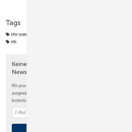
Teilen
Link kopieren
Tags
IFH Intherm
Intherm
Messe Nürnberg
Messen
ifh
Keine Zeit? Kein Problem mit dem SBZ
Newsletter!
Mit unserem Newsletter erhalten Sie regelmäßig von uns
ausgewählte Informationen und Neuigkeiten, gebündelt und
kostenlos direkt ins Postfach.