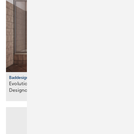
Baddesign
Evolution des Ba­de­zim­mers: Vom Zweck­raum zum
De­sign­ob­jekt