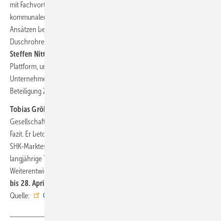
mit Fachvorträgen zu Wärmepumpen im Bestand, Energieeffizienz und
kommunaler Wärmeplanung. Auch Start-ups trugen mit neuen
Ansätzen bei: Die Unocconi GmbH stellte bspw. Duschrinnen und
Duschrohre mit integrierter Wärmerückgewinnung vor. Gründer
Steffen Nittbaur
bezeichnete die IFH/Intherm als geeignete
Plattform, um die relevante Zielgruppe anzusprechen. Das
Unternehmen zog ein positives Fazit und plant eine erneute
Beteiligung 2028.
Tobias Gröber
, Vorsitzender der Geschäftsführung der GHM
Gesellschaft für Handwerksmessen mbH, zog ebenfalls ein positives
Fazit. Er betonte, dass die IFH/Intherm die gesamte Bandbreite des
SHK-Marktes abbildet und für das Handwerk wichtig ist. Die
langjährige Treue zahlreicher Aussteller sei eine Basis für die
Weiterentwicklung der Messe. Die nächste IFH/Intherm findet vom
25.
bis 28. April 2028
statt. ■
Quelle:
GHM
/ fl