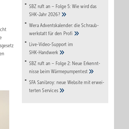
SBZ ruft an – Folge 5: Wie wird das
SHK-Jahr
2026?
Wera Adventskalender: die Schraub­
icht
werk­statt für den
Pro­fi
e
Live-Video-Support im
sgesetz
SHK-Handwerk
ben
SBZ ruft an – Folge 2: Neue Erkennt­
nisse beim
Wärme­pumpen­test
SFA Sanibroy: neue Web­site mit erwei­
terten
Services