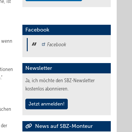
e, ist
Facebook
ch wenn
Facebook
Newsletter
ationen
.“
Ja, ich möchte den SBZ-Newsletter
kostenlos abonnieren.
Jetzt anmelden!
ischen
 der
News auf SBZ-Monteur