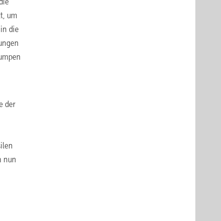
die
zt, um
in die
lungen
epumpen
e der
ilen
h nun