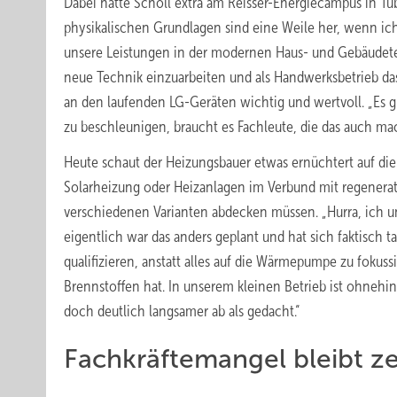
Dabei hatte Schöll extra am Reisser-Energiecampus in
physikalischen Grundlagen sind eine Weile her, wenn ic
unsere Leistungen in der modernen Haus- und Gebäudetech
neue Technik einzuarbeiten und als Handwerksbetrieb da
an den laufenden LG-Geräten wichtig und wertvoll. „Es
zu beschleunigen, braucht es Fachleute, die das auch ma
Heute schaut der Heizungsbauer etwas ernüchtert auf die
Solarheizung oder Heizanlagen im Verbund mit regenerati
verschiedenen Varianten abdecken müssen. „Hurra, ich u
eigentlich war das anders geplant und hat sich faktisch ta
qualifizieren, anstatt alles auf die Wärmepumpe zu foku
Brennstoffen hat. In unserem kleinen Betrieb ist ohnehi
doch deutlich langsamer ab als gedacht.“
Fachkräftemangel bleibt z