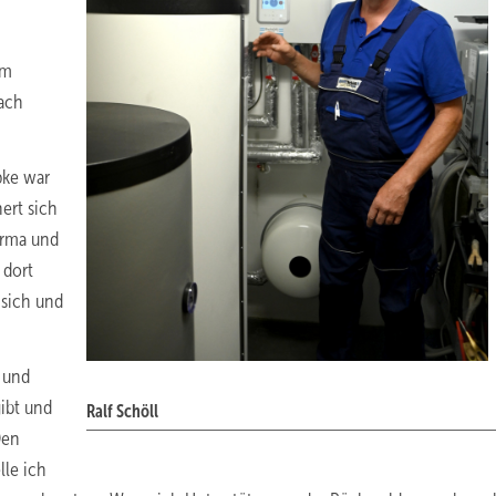
im
nach
pke war
ert sich
irma und
 dort
 sich und
r und
gibt und
Ralf Schöll
Den
lle ich