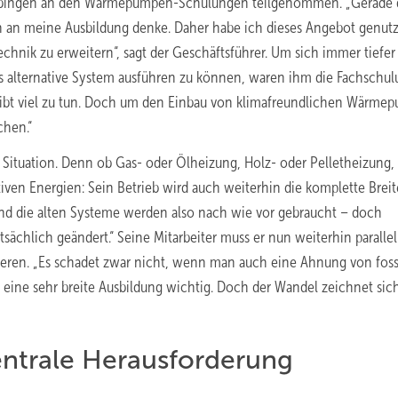
 Tübingen an den Wärmepumpen-Schulungen teilgenommen. „Gerade 
h an meine Ausbildung denke. Daher habe ich dieses Angebot genut
nik zu erweitern“, sagt der Geschäftsführer. Um sich immer tiefer 
s alternative System ausführen zu können, waren ihm die Fachschu
 gibt viel zu tun. Doch um den Einbau von klimafreundlichen Wärm
chen.“
 Situation. Denn ob Gas- oder Ölheizung, Holz- oder Pelletheizung,
ven Energien: Sein Betrieb wird auch weiterhin die komplette Breit
nd die alten Systeme werden also nach wie vor gebraucht – doch
tsächlich geändert.“ Seine Mitarbeiter muss er nun weiterhin parallel
ssieren. „Es schadet zwar nicht, wenn man auch eine Ahnung von foss
n eine sehr breite Ausbildung wichtig. Doch der Wandel zeichnet sic
entrale Herausforderung