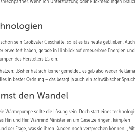
nsprechpartner. Wenn ich Unterstützung oder Rückmeldungen brauch
echnologien
chon sein Großvater Geschäfte, so ist es bis heute geblieben. Au
der erweitert haben, gerade in Hinblick auf erneuerbare Energien und
umpen des Herstellers LG ein.
chätzen: „Bisher hat sich keiner gemeldet, es gab also weder Reklam
es in bester Ordnung – das besagt ja auch ein schwäbischer Spruch
remst den Wandel
. Die Wärmepumpe sollte die Lösung sein. Doch statt eines technolog
hes Hin und Her. Während Ministerien um Gesetze ringen, kämpfen
nd der Frage, was sie ihren Kunden noch versprechen können. „Mit