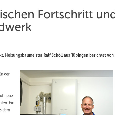
chen Fort­schritt un
d­werk
akt. Heizungsbaumeister Ralf Schöll aus Tübingen berichtet von
ür den
auf neue
hlen. Ein
us dem