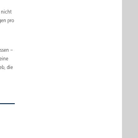
 nicht
gen pro
n
üssen –
eine
eb, die