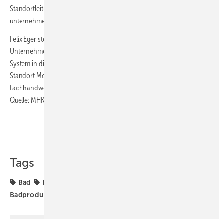
Standortleitung ein. So lässt sich das System an unterschiedliche
unternehmerische Ziele anpassen.
Felix Eger steht beispielhaft für eine neue Generation von
Unternehmerinnen und Unternehmern, die mit einem strukturierten
System in die Selbstständigkeit starten möchte. Zugleich zeigt der
Standort Moos, wie gut sich
Bad & Body
und das bestehende
Fachhandwerk ergänzen. ■
Quelle: MHK Group / ml
Teilen
Link kopieren
Tags
Bad
Badberatung
Badgestaltung
Badplanung
Badprodukte
Badsanierung
MHK Group