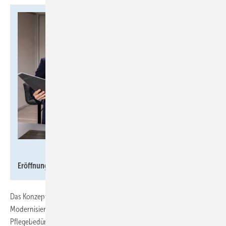
MHK Group /
mail@martinmaier.com
Eröffnungsfeier
Das Konzept von Bad & Body setzt auf eingriffsarme
Modernisierungen „vor der Wand“. Gerade älteren Menschen,
Pflegebedürftigen oder Personen mit eingeschränkter Mobilität