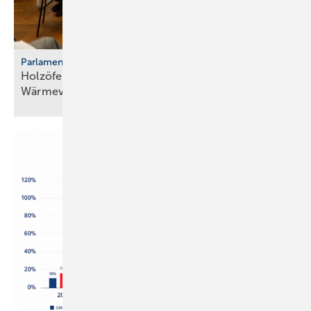
Parlamentarischer Kaminabend
Holzöfen als Resilienz­fak­tor der
Wärme­ver­sor­gung