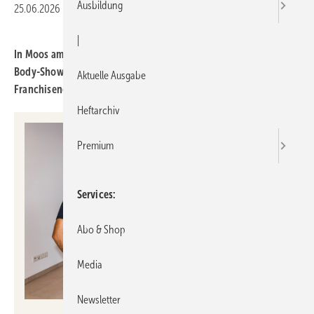
Ausbildung
25.06.2026
|
Druckvorschau
|
In Moos am Bodensee hat der 22-jäh­rige Felix Eger einen Bad-&-
Body-Show­room eröffnet und ist damit der bis­her jüngste
Aktuelle Ausgabe
Franchisenehmer bei der MHK Group.
Heftarchiv
Premium
Services
Abo & Shop
Media
Newsletter
MHK Group /
mail@martinmaier.com