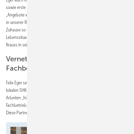
sowie erste interessierte Kundinnen und Kunden anwesend.
„Angebote wie dieses greifen ein Thema auf, das für viele Menschen
in unserer Region immer wichtiger wird: Wie können wir das eigene
Zuhause so gestalten, dass es auch bei veränderten
Lebenssituationen komfortabel und sicher bleibt?“, würdigte Patrick
Krauss in seinem Grußwort.
Vernetzung mit lokalen
Fachbetrieben
Felix Eger setzt von Beginn an auf die enge Zusammenarbeit mit dem
lokalen SHK-Fachhandwerk. Für die fachgerechte Umsetzung der
Arbeiten „hinter der Wand“ kooperiert er mit einem regionalen
Fachbetrieb, dessen Team bereits bei der Eröffnung anwesend war.
Diese Partnerschaft stärkt das Netzwerk vor Ort.