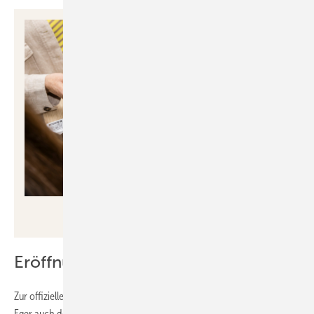
MHK Group /
mail@martinmaier.com
Eröffnung mit Gästen aus der Region
Zur offiziellen Eröffnung waren neben Familie und Freunden von Felix
Eger auch der Bürgermeister der Gemeinde Moos, Patrick Krauss,