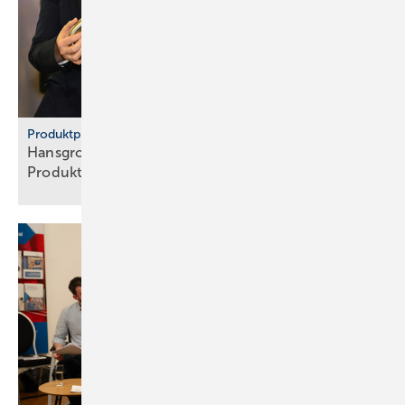
Produktpiraterie
Hans­grohe Group – klarer Sieg ge­gen
Pro­dukt­pi­raten