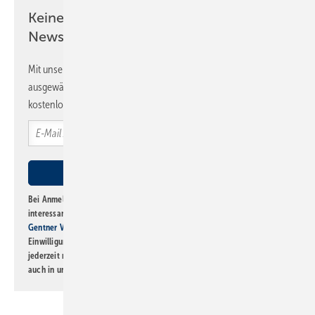
Keine Zeit? Kein Problem mit dem SBZ
Newsletter!
Mit unserem Newsletter erhalten Sie regelmäßig von uns
ausgewählte Informationen und Neuigkeiten, gebündelt und
kostenlos direkt ins Postfach.
Bei Anmeldung zu diesem Newsletter bin ich damit einverstanden, über
interessante Verlags- und Online-Angebote
der Marken der Alfons W.
Gentner Verlag GmbH & Co. KG
informiert zu werden. Diese
Einwilligung kann ich jederzeit widerrufen und eine Abmeldung ist
jederzeit möglich. Informationen zum Umgang mit Daten finden Sie
auch in unserer
Datenschutzerklärung
.