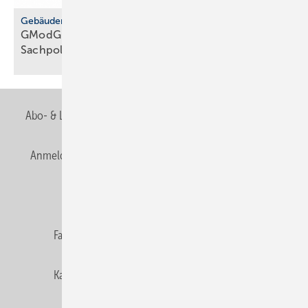
Gebäudemodernisierungsgesetz
GModG: SHK-Handwerk kriti­siert feh­lende
Sach­politik
Abo- & Leserservice
AGB
Alle Inhalte chronologisch
Anmelden
Anmeldung & Registrierung
Newsletter
Datenschutz
E-Paper
Editor's choice
Fachbeiträge
Gentner Verlag
Impressum
Karriere bei Gentner
Team
Mediaservice