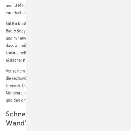
und ist Mitglied bei interdomus Haustechnik, der SHK-Verbundgruppe
innerhalb der MHK Group.
Mit Blick auf die Eröffnung des Showrooms sagt er: „Für mich ist
Bad & Body eine große Chance, früh Verantwortung zu übernehmen
und mir etwas Eigenes aufzubauen. Besonders spannend finde ich,
dass wir mit modernen Lösungen vielen Menschen schnell und
konkret helfen können, wenn ein Bad komfortabler, sicherer oder
einfacher nutzbar werden soll.“
Vor seinem Start in Moos absolvierte Felix Eger im Februar und März
die sechswöchige Qualifikation in der MHK Europa Akademie in
Dreieich. Dort wurden die Franchisepartner, Standortleitungen und
Monteure praxisnah auf Beratung, Planung, technische Umsetzung
und den operativen Start vorbereitet.
Schnelle Badmodernisierung „vor der
Wand“ für Kunden aus der Region