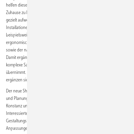
helfen diese Lösungen dabei, länger selbstständig im eigenen
Zuhause zu bleiben. Gemeint sind Lösungen, die bestehende Bäder
gezielt aufwerten, ohne umfassende Eingriffe in Leitungen,
Installationen oder bauliche Strukturen zu erfordern. Dazu zählen
beispielsweise bodengleiche Duschen, rutschhemmende Materialien,
ergonomische Ausstattungen, der Umbau von Badewanne zu Dusche
sowie der nachträgliche Einbau einer barrierearmen Wannentür.
Damit ergänzt Bad & Body das klassische SHK-Fachhandwerk, das
komplexe Sanierungen und technische Eingriffe „hinter der Wand“
übernimmt. Beide Bereiche haben klar definierte Aufgaben und
ergänzen sich innerhalb der MHK Group.
Der neue Showroom liegt im Gewerbegebiet und ist als Beratungs-
und Planungspunkt für Kundinnen und Kunden aus Moos, Radolfzell,
Konstanz und der umliegenden Bodenseeregion gedacht.
Interessierte können sich vor Ort über Materialien,
Gestaltungsmöglichkeiten, Duschlösungen und barrierearme
Anpassungen informieren.