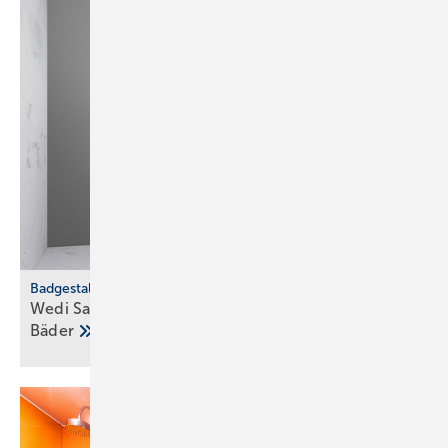
Badgestaltung
Wedi Sanwell XS: Dusch­wand­mo­dul für klei­ne
Bä­der