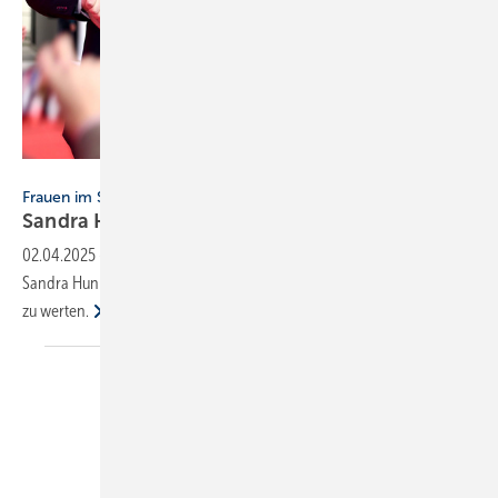
Stiebel Eltron
Frauen im SHK-Handwerk
Sandra Hunke gewinnt
Stiebel-Eltron-Wette
02.04.2025
-
Henning Schulz von Stiebel Eltron hat eine Wette gegen
Sandra Hunke verloren. Für die SHK-Branche ist das eher als Gewinn
zu
werten.