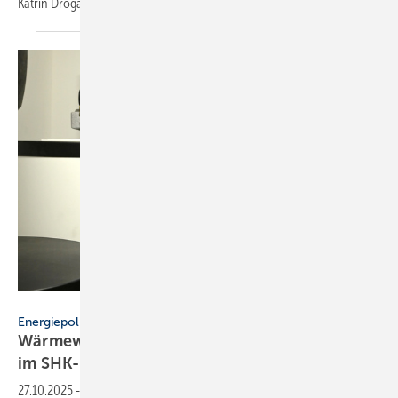
Katrin Drogatz-Krämer
feststellte.
Reisser
Energiepolitik
Wärmewende: zwi­schen Fort­schritt und Frust
im
SHK-Hand­werk
27.10.2025
-
Die Energiewende ist für SHK-Betriebe ein Drahtseilakt.