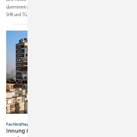
über­nimmt die Ver­ant­wor­tung für die Beset­zung von Posi­tio­nen in
SHK und
TGA.
Mikael Damkier - stock.adobe.com
Fachkräftepartnerschaft
Innung Berlin wirbt in Ägypten SHK-Nach­