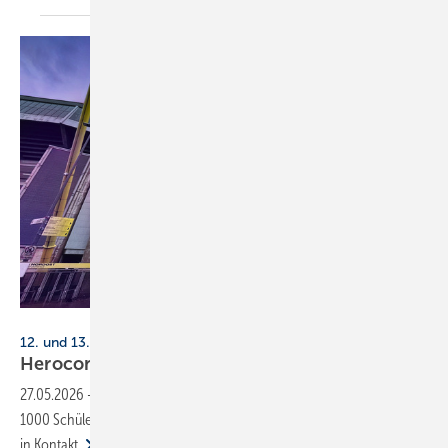
Hero Software
12. und 13. Juni 2026, Dortmund
Herocon 2026: über 1000 Schü­ler
er­war­tet
27.05.2026
-
Die Herocon 2026 in Dortmund bringt erstmals über
1000 Schüler in der „Erlebniswelt Ausbildung“ mit Handwerksberufen
in
Kontakt.