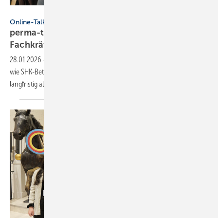
Made in Stuttgart Marketing- und Media GmbH
Online-Talkshow
perma-talk: so gelingt Azubi- und
Fach­kräf­te­bin­dung
28.01.2026
-
Beim zweiten „perma-talk“ erörterten Branchenprofis,
wie SHK-Betriebe junge Talente anziehen, erfolgreich ausbilden und
langfristig als Fachkräfte halten
können.