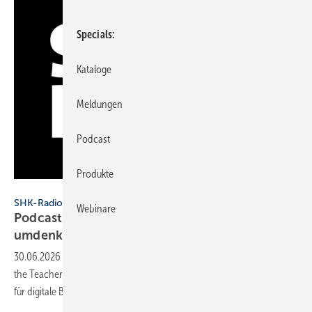
Specials
Kataloge
Meldungen
Podcast
Produkte
SHK Radio
SHK-Radio
Webinare
Podcast: Warum das Elektro­hand­werk jetzt
um­den­ken
muss
30.06.2026
-
Gast in Folge 107 des SHK-Radio-­Podcasts ist „Giancarlo
the Teacher“ – Fachlehrer für Elektrotechnik, Pod­caster und Ex­perte
für digi­tale
Bildung.