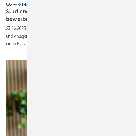
Weiterbildung
Studiengang „HEAT“: Noch bis 15. Juli
bewerben
23.06.2025
-
Für den berufs­beglei­tenden Studien­gang Haus-, Energie-
und Anlagen­technik (HEAT) können sich SHK-Gesell:innen noch um
einen Platz
bewerben.