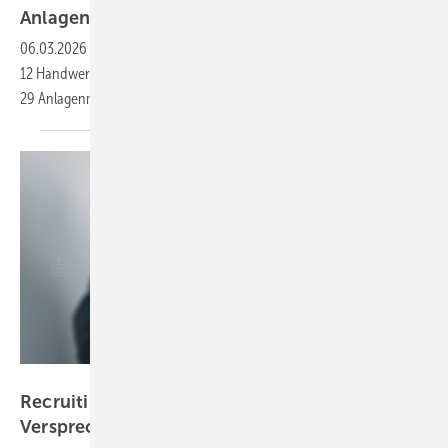
An­la­gen­me­cha­ni­ker
06.03.2026
-
In Oldenburg wurden 194 Gesell:innen aus
12 Handwerksberufen feierlich freigesprochen. Darunter
29 Anlagenmechaniker:innen
SHK.
Bild: Looker_Studio - stock.adobe.com
Recruiting: Echte Beratung statt leerer
Versprechen