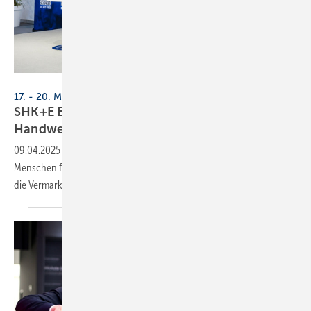
Messe Essen
17. - 20. März 2026, Messe Essen
SHK+E Essen 2026: Soziale Medien im
Handwerk
09.04.2025
-
Der Content Lab auf der SHK+E Essen will junge
Menschen für das Handwerk begeistern und Betrieben neue Wege für
die Vermarktung
aufzeigen.