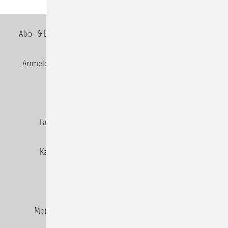
Seite
Abo- & Leserservice
AGB
Alle Inhalte chronologisch
Anmelden
Anmeldung & Registrierung
Newsletter
Datenschutz
E-Paper
Editor's choice
Fachbeiträge
Gentner Verlag
Impressum
Karriere bei Gentner
Team
Mediaservice
Mitgliedschaften und Engagement
Montagezeiten Heizung
Montagezeiten Sanitär