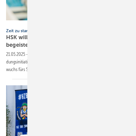
HSK Duschkabinenbau
Zeit zu starten
HSK will junge Leute für das SHK-Hand­werk
begeis­tern
21.05.2025
-
HSK Duschkabinenbau unter­stützt die ZVSHK-Aus­bil­
dungs­ini­tia­tive „Zeit zu star­ten“ seit Jah­ren als Sponsor. Ziel: Nach­
wuchs fürs SHK-Hand­werk
gewinnen.