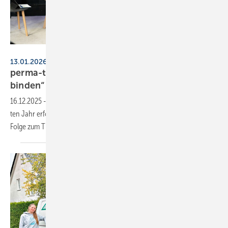
perma-trade
13.01.2026, ab 17 Uhr, online
perma-talk: „Azubis finden – Fachkräfte
binden“
16.12.2025
-
Nachdem das neue Online-For­mat „perma-talk“ im letz­
ten Jahr erfolg­reich an den Start gegan­gen ist, folgt nun die nächste
Folge zum Thema
Aus­bil­dung.