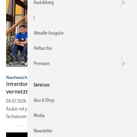
Ausbildung
|
Aktuelle Ausgabe
Heftarchiv
Premium
Interdomus
Nachwuchsförderung
Interdomus Lehrlingscamp 2026 – praxis­nah,
Services
ver­netzt, nach
vorne
Abo & Shop
09.07.2026
-
Das Interdomus Lehrlingscamp 2026 för­derte SHK-
Azubis mit praxis­na­hen Work­shops und stärkte Moti­va­tion und
Media
Fach­wissen.
Newsletter