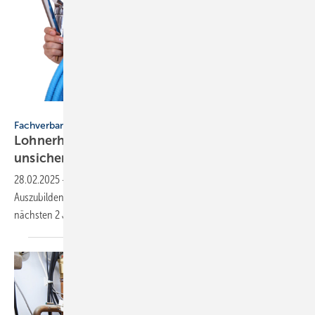
auremar - stock.adobe.com
Fachverband SHK BW
Lohnerhöhung im SHK-Handwerk in
unsicheren
Zeiten
28.02.2025
-
Gute Nachrichten für SHK-Fachhandwerker und -
Auszubildende in Baden-Württemberg: So steigen die Löhne in den
nächsten 2
Jahren.