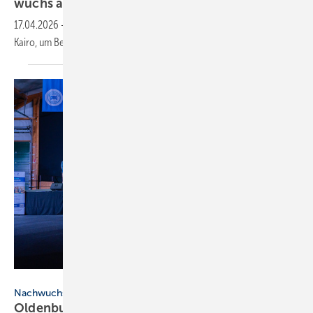
wuchs
an
17.04.2026
-
Vertreter der Berliner SHK-Innung waren Anfang April in
Kairo, um Bewerber für die duale Aus­bil­dung
aus­zu­wählen.
Kreishandwerkerschaft Oldenburg
Nachwuchskräfte
Oldenburger SHK-Hand­werk fei­ert 29 neue