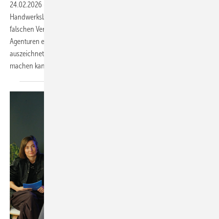
24.02.2026
-
In Zeiten des Fachkräftemangels geraten
Handwerksbetriebe vermehrt ins Visier unseriöser Recruiter, die mit
falschen Versprechen auf Kundenfang gehen. Woran man Abzock-
Agenturen erkennt, was im Unterschied dazu seriöse Personalberater
auszeichnet und wie man sein Unternehmen attraktiver für Bewerber
machen kann, weiß Harald
Czycholl.