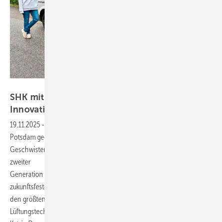
Bild: Drogatz-Krämer / SBZ
SHK mit Zukunft: Die Benschs setzen auf
Innovation und
Nähe
19.11.2025
-
Vom Einmannbetrieb, der direkt vor der Wende in
Potsdam gegründet wurde, zum modernen Unternehmen: Die
Geschwister Silvio und Kristin Bensch führen den Familienbetrieb in
zweiter
Generation fort mit klarem Fokus auf technische Innovation und
zukunftsfestes SHK-Handwerk. Während der Heizungsbereich noch
den größten Anteil am Umsatz ausmacht, gewinnen Klima- und
Lüftungstechnik zunehmend an Bedeutung, wie SBZ-Redakteurin