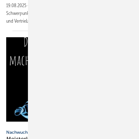
19.08.2025
-
Das Handwerkerevent HEROcon sucht für die
Schwerpunkte Digitalisierung, Fachkräftesicherung sowie Marketing
und Vertrieb Speaker mit
Handwerksbezug.
Meisterkreis / Dornbracht
Nachwuchskräfte
Meisterkreis: neue Social-Media-Kam­pa­gne