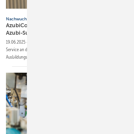
Kreishandwerkerschaft Oldenburg
Nachwuchskräfte
AzubiConnect unterstützt Betriebe bei der
Azubi-Suche
19.06.2025
-
Mit AzubiConnect geht ein deutschlandweit einmaliger
Service an den Start, der den Erstkontakt zwischen
Ausbildungsbetrieben und potenziellen Fachkräften
erleichtert.