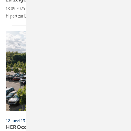
18.09.2025
-
Persönlicher Appell von ZVSHK-Präsident Michael
Hilpert zur Deutschen Wärmekonferenz
2025.
HERO Software
12. und 13. Juni 2026, Dortmund
HEROcon 2026: Call for Speaker
er­öff­net