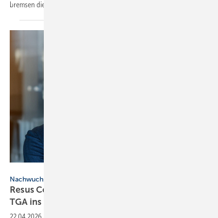
bremsen die
Entwicklung.
Herzblicke Fotografie
Nachwuchskräfte
Resus Consult holt Leih­becher für SHK und
TGA ins
Partner­team
22.04.2026
-
Heiko Leihbecher wird Partner bei Resus Consult. Er