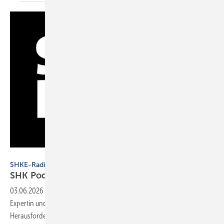
SHK Radio
SHKE-Radio
SHK Podcast: Füh­rung, Fach­kräf­te &
Kul­tur
03.06.2026
-
Im Gespräch mit Kathrin Post-Isenberg, Handwerks-
Expertin und Podcasterin, geht es um die zentralen
Herausforderungen und Chancen der
Branche.