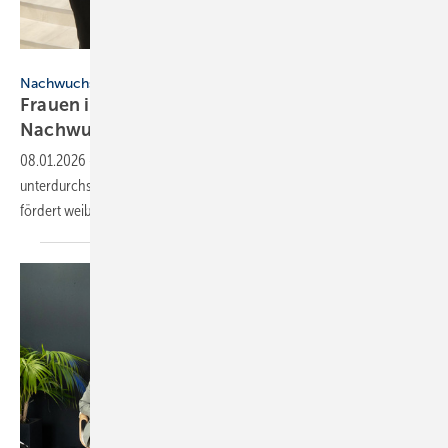
Bühner / FV SHK BW
Nachwuchsförderung
Frauen im SHK-Hand­werk: Netz­werk stärkt
Nach­wuchs
08.01.2026
-
Noch ist der Anteil von Frauen im SHK-Handwerk
unterdurchschnittlich. Ein neues Netzwerk in Baden-Württemberg
fördert weibliche
Auszubildende.