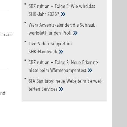
SBZ ruft an – Folge 5: Wie wird das
SHK-Jahr
2026?
Wera Adventskalender: die Schraub­
werk­statt für den
Pro­fi
eln aus
Live-Video-Support im
SHK-Handwerk
SBZ ruft an – Folge 2: Neue Erkennt­
nisse beim
Wärme­pumpen­test
SFA Sanibroy: neue Web­site mit erwei­
terten
Services
und