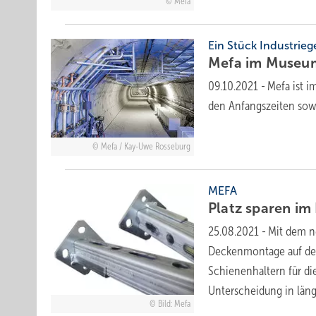
Mefa
Ein Stück Industrie
Mefa im Museum
09.10.2021
-
Mefa ist 
den Anfangszeiten sowi
Mefa / Kay-Uwe Rosseburg
MEFA
Platz sparen im
25.08.2021
-
Mit dem n
Deckenmontage auf den
Schienenhaltern für di
Unterscheidung in län
Bild: Mefa