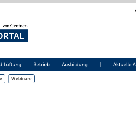
d Lüftung
Betrieb
Ausbildung
|
Aktuelle 
e
Webinare