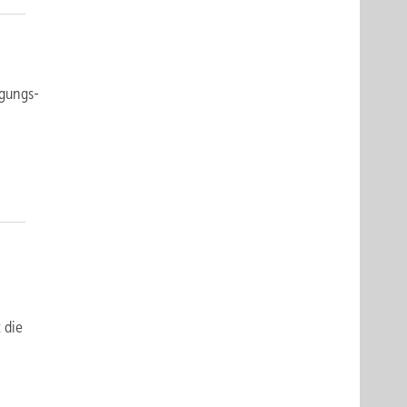
igungs-
 die