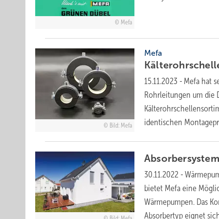
Mefa
Mefa
Kälterohrschell
15.11.2023
-
Mefa hat s
Rohrleitungen um die D
Kälterohrschellensort
identischen Montagepr
Bild: Mefa
Absorbersystem
30.11.2022
-
Wärmepump
bietet Mefa eine Mögli
Wärmepumpen. Das Konz
Absorbertyp eignet sic
Bild: Mefa