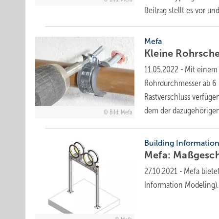
Beitrag stellt es vor u
Mefa
Kleine Rohrsche
11.05.2022
-
Mit einem 
Rohrdurchmesser ab 6 
Rastverschluss verfügen
dem der dazugehörige
Bild: Mefa
Building Informatio
Mefa: Maßgeschn
27.10.2021
-
Mefa biete
Information Modeling).