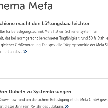
Thema Mefa
chiene macht den Lüftungsbau
leichter
ller für Befestigungstechnik Mefa hat ein Schienensystem für
lt, das bei normgerecht berechneter Tragfähigkeit rund 30 % Stahl e
 gleicher Größenordnung. Die spezielle Trägergeometrie der Mefa 
rinnert an
das...
 Von Dübeln zu
System­lösungen
Know-how rund um die sichere Befestigung ist die Mefa GmbH gew
rt dieses Jahr sein 75-jähriges
Jubiläum.