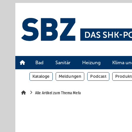
Springe
Springe
Springe
auf
auf
auf
Hauptinhalt
Hauptmenü
SiteSearch
Bad
Sanitär
Heizung
Klima un
Kataloge
Meldungen
Podcast
Produkt
Alle Artikel zum Thema Mefa