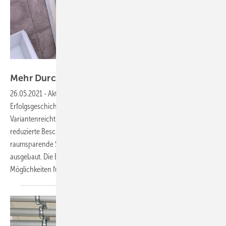
Bild: Gettyimages / E+ / ExperienceInteriors
Mehr
Durchblick
26.05.2021
-
Aktuelle Trends bei Duschkabinen ▪ Die
Erfolgsgeschichte „Glasdusche“ ist noch lange nicht auserzählt. Der
Variantenreichtum verzeichnet stetigen ­Zuwachs, Trends wie
reduzierte Beschläge und Befestigungstechnik, Industrial Design,
raumsparende Systeme und gestaltetes Glas als Blickfang werden
ausgebaut. Die Entwicklungsrichtung dabei ist: Mehr Angebote und
Möglichkeiten für mehr Individualität in der
Badplanung.