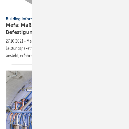
Mefa
Building Information Modeling
Mefa: Maßgeschneiderter BIM-Service für die
Befestigungstechnik
27.10.2021
-
Mefa bietet planenden Kunden ein bedarfsgerechtes
Leistungspaket für BIM (Building Information Modeling). Woraus es
besteht, erfahren Sie im
Beitrag.