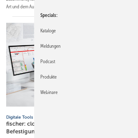
Art und dem Ausmaß der einwirkenden
Belastung.
Specials
Kataloge
Meldungen
Podcast
Produkte
Webinare
fischer / Bonninstudio/Stocksy - stock.ado
Digitale Tools
fischer: cloudbasierte Bemes­sungs­soft­ware für
Befes­ti­gungs­tech­nik