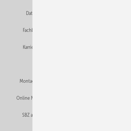
Datenschutz
E-Paper
Editor's choice
Fachbeiträge
Gentner Verlag
Impressum
Karriere bei Gentner
Team
Mediaservice
Mitgliedschaften und Engagement
Montagezeiten Heizung
Montagezeiten Sanitär
Online Mediadaten
Privacy Manager
RSS-Feed
SBZ abonnieren
Veranstaltungen / Webinare
© 2026 SBZ