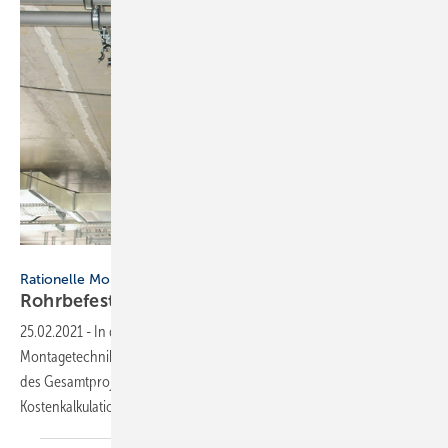
Bild: Mefa
Rationelle Montagetechnik
Rohrbefestigungen: Einzelabhängung oder Mont
25.02.2021
-
In der Bauphase sind Baustellenorganisation und
Montagetechnik die entscheidenden Faktoren, die über den Ertrag
des Gesamtprojekts entscheiden. Dabei bildet die reine
Kostenkalkulation nur einen Ausschnitt des Gesamtbildes
ab.