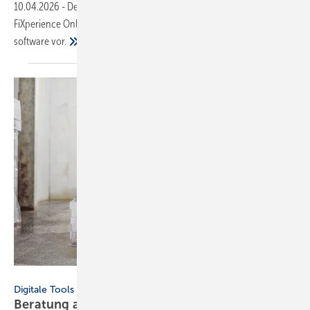
10.04.2026
-
Der Befestigungstechnik-Her­steller fischer stellt mit der
FiXperience Online Suite die nächste Gene­ration seiner Bemes­sungs­
soft­ware
vor.
Fischer
Digitale Tools
Beratung auf der Baustelle: neuer WhatsApp-