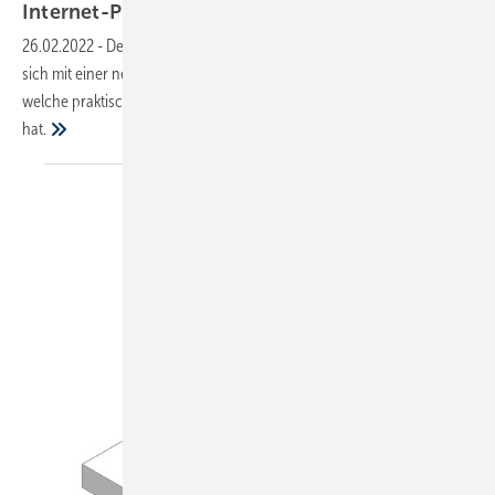
Internet-Präsenz
26.02.2022
-
Der Spezialist für Befestigungs-Lösungen Fischer zeigt
sich mit einer neu gestalteten Website im Netz. Hier erfahren Sie,
welche praktischen Vorteile die neue Internet-Präsenz zu bieten
hat.