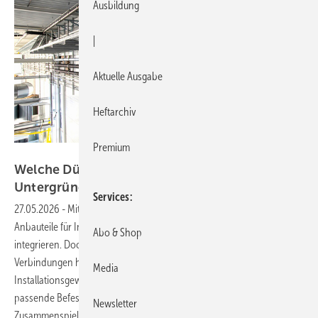
Ausbildung
|
Aktuelle Ausgabe
Heftarchiv
Premium
Bild: fischer
Welc he D übel und Schrauben für welche
Untergründe?
Services
27.05.2026
-
Mit der richtigen Befestigungslösung lassen sich
Anbauteile für Installationen sicher und normgerecht in das Gebäude
Abo & Shop
integrieren. Doch wie werden dauerhafte und qualifizierte
Verbindungen hergestellt? Und nach welchen Kriterien wählen
Media
Installationsgewerke der ­Technischen Gebäudeausrüstung (TGA)
passende Befestigungsmittel aus? Entscheidend ist das
Newsletter
Zusammenspiel von Dübel, Anker und Schraube, Baustoff sowie der