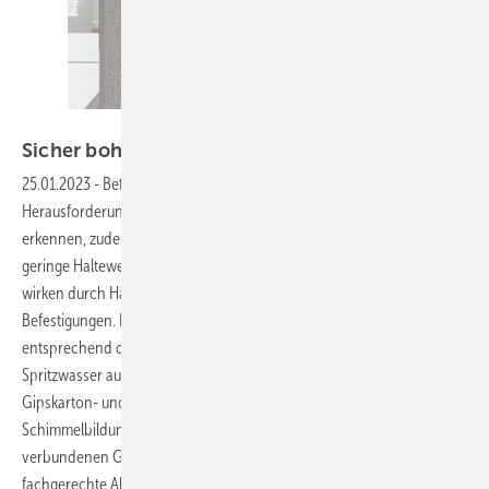
Bild: Tox
Sicher bohren und befestigen im
Nassbereich
25.01.2023
-
Befestigungen im Nassbereich sind eine
Herausforderung. Hinter den Fliesen ist der Baustoff nicht zu
erkennen, zudem werden häufig Trockenbauplatten eingesetzt, die
geringe Haltewerte haben. Bei gängigen Vorwandinstallationen
wirken durch Hänge-WCs und Waschtische starke Querkräfte auf die
Befestigungen. Darüber hinaus ist die sanitäre Einrichtung
entsprechend den Wassereinwirkungsklassen W0‑I bis W3‑I
Spritzwasser ausgesetzt. Um den Baustoff und hier vor allem
Gipskarton- und Gipsfaserplatten gegen Feuchtigkeit,
Schimmelbildung und Schäden sowie die Bewohner vor den damit
verbundenen Gesundheitsrisiken zu schützen, ist auch die
fachgerechte Abdichtung der Befestigung notwendig. Der Beitrag von