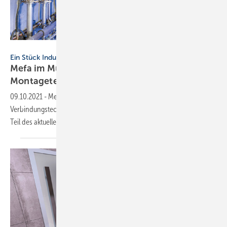
Mefa / Kay-Uwe Rosseburg
Ein Stück Industriegeschichte
Mefa im Museum für Befestigungs- und
Montagetechnik
09.10.2021
-
Mefa ist im Museum „Kocherwerk – Haus der
Verbindungstechnik“ u.a. mit Dübeln aus den Anfangszeiten sowie als
Teil des aktuellen Projekts European XFEL
vertreten.