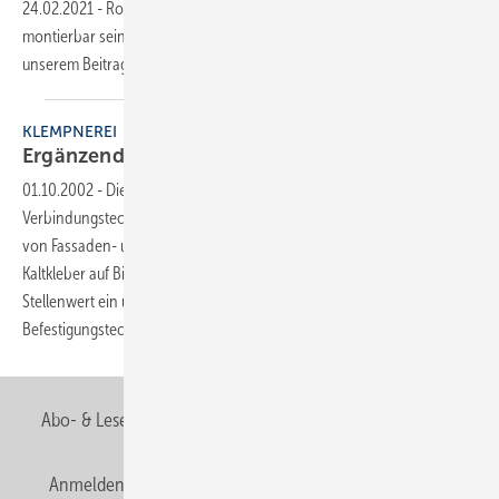
24.02.2021
-
Rohrbefestigungen müssen schnell und einfach
montierbar sein und sicher ­halten. Die Fragen und Antworten in
unserem Beitrag vereinfachen die
Auswahl.
KLEMPNEREI
Ergänzende
Befestigungstechnik
01.10.2002
-
Die Klebetechnik wird zunehmend als
Verbindungstechnik für metallische Abdeckungen und zur Befestigung
von Fassaden- und Brüstungsbekleidungen aus Metall angewendet.
Kaltkleber auf Bitumenbasis nehmen dabei einen immer größeren
Stellenwert ein und bilden eine sinnvolle Ergänzung zu bestehenden
Befestigungstechniken.
Abo- & Leserservice
AGB
Alle Inhalte chronologisch
Anmelden
Anmeldung & Registrierung
Newsletter