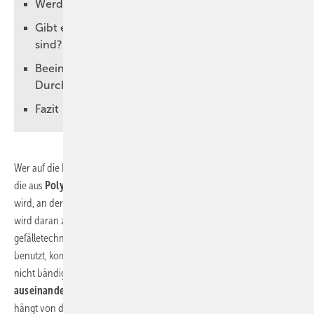
Werden brandgeprüfte Befestigungen benötigt?
Gibt es Umwelteinflüsse, die zu berücksichtigen
sind?
Beeinflussen die Temperaturen der
Durchflussmedien?
Fazit
Wer auf die Idee kommt, beispielsweise eine Abwasser-Sammelleitung,
die aus
Polypropylen-Rohr
besteht und mit
Steckmuffen
verbunden
wird, an der Kellerdecke mittels
Bandaufhängungen
zu montieren,
wird daran zunächst seine helle Freude haben. Schnell gemacht und
gefälletechnisch prima auszurichten. Wird diese Leitung dann aber
benutzt, kommt Bewegung ins Spiel: Kräfte, die eine Bandaufhängung
nicht bändigen kann. Und schnell ist dann eine
Steckverbindung
auseinandergerutscht
. Es zeigt sich: Die Art der richtigen Befestigung
hängt von der Art und Betriebsweise der jeweiligen Leitung ab (Bild 1 ).