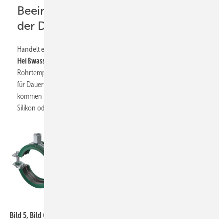
Beeinflussen die Temperaturen
der Durchflussmedien?
Handelt es sich bei dem durchfließenden Medium um
Heißwasser oder Hochdruckdampf
, so erreichen die
Rohrtemperaturen meist mehr als 110°C. Da EPDM-Einlagen nur
für Dauertemperaturen von maximal 110°C geeignet sind,
kommen hier
hochtemperaturbeständige Werkstoffe
wie
Silikon oder Teflon zum Einsatz (
Bild 7
).
Walraven
Bild 5, Bild 6, Bild 7: Links: Bifix G2 mit Einlage für Stahl-, Kupfer-,