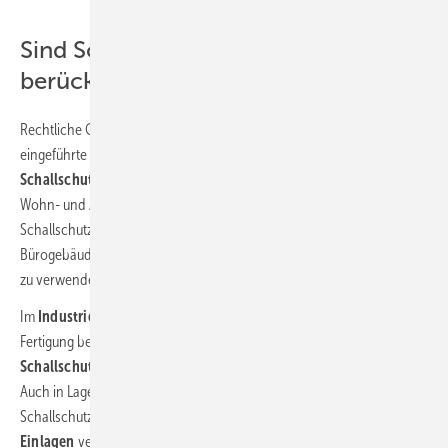
Sind Schallschutzanforderungen zu
berücksichtigen?
Rechtliche Grundlage ist die
DIN 4109
als baurechtlich
eingeführte Anforderungs- und Bewertungsgrundlage für
baulichen
Schallschutz
. Die Norm schützt Menschen, die sich in üblichen
Wohn- und Arbeitsräumen innerhalb von Gebäuden aufhalten. Sind
Schallschutzanforderungen vorhanden (z. B: Wohnungsbau,
Bürogebäude), sind
Rohrschellen mit schalldämmenden Einlagen
zu verwenden (
Bild 5
).
Im
Industriebau
ist oft das Grundgeräusch zum Beispiel durch die
Fertigung bereits so hoch, dass
keine zusätzlichen
Schallschutzanforderungen
an die Installationen gestellt werden.
Auch in Lagerhallen sind häufig keine Anforderungen an den
Schallschutz gestellt, auch hier können dann
Rohrschellen ohne
Einlagen
verwendet werden