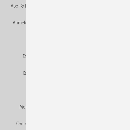
Abo- & Leserservice
AGB
Alle Inhalte chronologisch
Anmelden
Anmeldung & Registrierung
Newsletter
Datenschutz
E-Paper
Editor's choice
Fachbeiträge
Gentner Verlag
Impressum
Karriere bei Gentner
Team
Mediaservice
Mitgliedschaften und Engagement
Montagezeiten Heizung
Montagezeiten Sanitär
Online Mediadaten
Privacy Manager
RSS-Feed