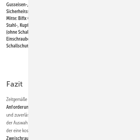
Gusseisen-, Kunststoff- und Mehrschichtverbundrohre und einem
Sicherheitsschnellverschluss bietet Schallschutz nach DIN 4109.
Mitte: Bifix G2 ohne Einlage für gedämmte und ungedämmte
Stahl-, Kupfer-, Guss-, Mehrschichtverbund- und Kunststoffrohre
(ohne Schallschutzanforderungen). Rechts: Bismat 2000 S
Einschraubenschelle mit einer bis zu 200°C hitzebeständigen
Schallschutzeinlage aus Silikongummi.
Fazit
Zeitgemäße Rohrbefestigungen erfüllen
hohe technische
Anforderungen
. Fachgerecht montiert sorgen sie für eine sichere
und zuverlässige Befestigung von Rohren. Jeder Installateur setzt bei
der Auswahl von Rohrbefestigungen andere Schwerpunkte. Während
der eine kostengünstige, aber montagezeit­intensive
Zweischraubenschellen
verwendet, bevorzugt der andere