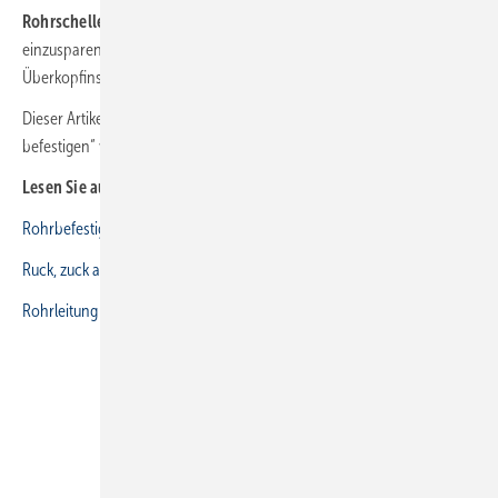
Rohrschellen mit Schnellverschluss
, um Montagezeiten
einzusparen und den Montagekomfort etwa bei
Überkopfinstallationen zu erhöhen.
Dieser Artikel ist eine Überarbeitung des Artikels „Rohrleitungen
befestigen“ von Thomas Geißler, erschienen in
SBZ 14-2020
.
Lesen Sie auch:
Rohrbefestigung in engen Schächten
Ruck, zuck aufs Dach montiert
Rohrleitung richtig befestigen