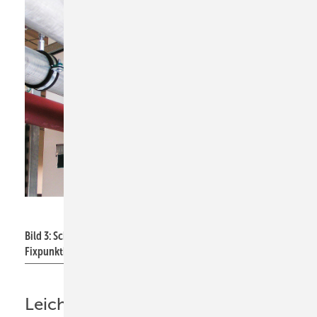
Bild: Walraven
Bild 3: Schienensystem mit schalldämmender
Fixpunktbefestigung und Gleitbefestigung.
Leichtes oder schweres Rohr?