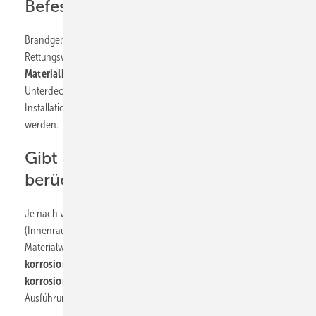
Befestigungen benötigt?
Brandgeprüfte Befestigungen sind erforderlich in Flucht- und
Rettungswegen, wenn im Deckenbereich
brennbare
Materialien verbaut
sind, die durch eine im Brandfall wirksame
Unterdecke abgeschottet werden. In diesem Fall müssen alle
Installationen im Zwischendeckenbereich brandgeprüft befestigt
werden.
Gibt es Umwelteinflüsse, die zu
berücksichtigen sind?
Je nach vorherrschenden Umgebungsbedingungen
(Innenraum, Außenbereich, Meeresnähe) kann es bei der
Materialwahl der Rohrbefestigung erforderlich sein, auf
korrosionsgeschützte
(verzinkt oder feuerverzinkt) oder
korrosionsbeständige
(Edelstahl oder HCR-Stahl)
Ausführungen zu achten.