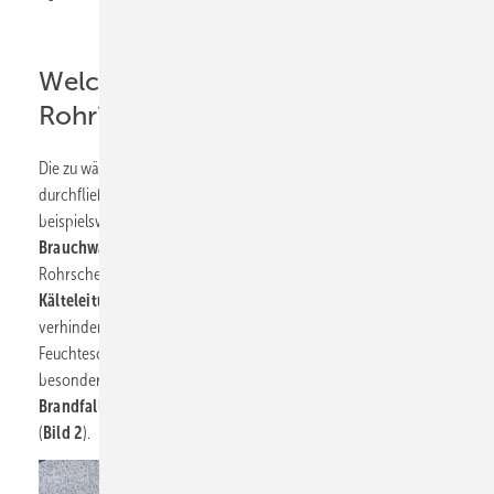
Welchen Einsatzzweck hat das
Rohr?
Die zu wählende Rohrbefestigung ist abhängig von der Art des
durchfließenden Mediums. Für warmgehende Leitungen, wie
beispielsweise
Heizungsleitungen
oder
Brauchwasserleitungen
, sind es je nach Anforderung
Rohrschellen mit oder ohne Schallschutzeinlage.
Kälteleitungen
hingegen erfordern Kälterohrträger. Sie
verhindern Wasserdampfdiffusion und daraus resultierende
Feuchteschäden wie Korrosion durch Tauwasser. Wird
besonderes Augenmerk auf
geringe Rauchentwicklung im
Brandfall
gelegt, werden spezielle Kälterohrträger verwendet
(
Bild 2
).