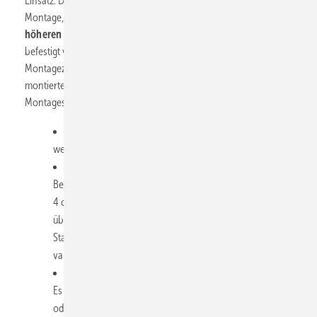
Einsatz. Der Vorteil dieser Systeme liegt in der schnelleren
Montage, weniger Bohr- und Verankerungsarbeiten und einer
höheren
Flexibilität
, da nur eine Profilschiene an der Decke
befestigt wird, an der alle Rohrleitungen mittels
Montagezubehör, zum Beispiel Hammerfix und einer daran
montierten Rohrschelle, installiert werden (
Bild 4
).
Montageschienensysteme werden verwendet,
wenn mehrere Rohrleitungen nebeneinander verlegt
werden.
wenn an Stahlbetondecken befestigt wird. Die
Bewehrung ist in praktisch jeder neueren Deckenart 3 bis
4 cm von der Deckenunterkante entfernt und von Beton
überdeckt. Es kann dann Fall passieren, dass beim Bohren
Stahl getroffen wird. In ­diesem Fall ist eine Schiene
variabler.
wenn Längenausdehnungen zu berücksichtigen sind.
Es lohnt sich eine Schienenmontage, wenn Gleitstücke
oder Schiebegleiter befestigt werden müssen (
Bild 3
).