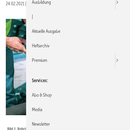
Ausbildung
24.02.2021
|
Druckvorschau
|
Aktuelle Ausgabe
Heftarchiv
Premium
Services
Abo & Shop
Media
Bild: Walraven
Newsletter
Bild 1: Rohrleitungsbefestigungen sind das tragende Element in der