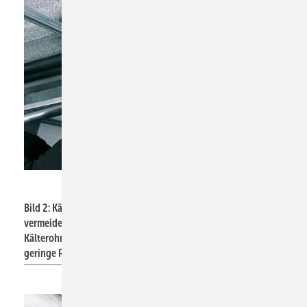
Bild: Walraven
Bild 2: Kälteschellen verhindern Wärmebrücken und
vermeiden Rohrkorrosion. Darüber hinaus gibt es
Kälterohrträger, die im Brandfall hohe Flammwidrigkeit und
geringe Rauchentwicklung aufweisen.