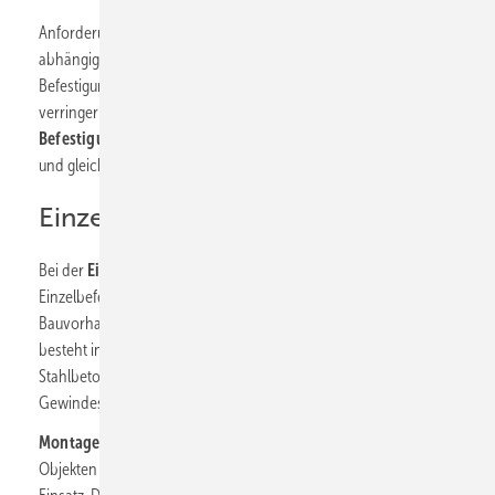
Anforderungen an die
Belastbarkeit der Rohrschelle
sind
abhängig vom Gewicht des Rohres und den
Befestigungsabständen. Größere Befestigungsabstände
verringern zum Beispiel die Anzahl der benötigten
Befestigungspunkte
mit Schellen, Dübeln und Gewindestangen
und gleichzeitig den Arbeitsaufwand bei der Montage.
Einzel- oder Schienenmontage?
Bei der
Einzelmontage
wird jedes Rohr einzeln montiert.
Einzelbefestigungen findet man häufig bei kleineren
Bauvorhaben wie
Ein- und Zweifamilienwohnhäusern
. Sie
besteht in der Regel aus einem Einschlaganker, der in die
Stahlbetondecke gesetzt wird, einem Gewindestab oder
Gewindestift und einer Rohrschelle.
Montageschienensysteme
kommen in erster Linie bei größeren
Objekten wie
Wohn-, Gewerbe-, oder Industrieanlagen
zum