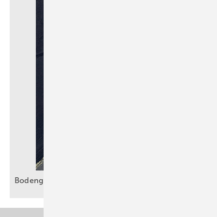
Bodengleiche Duschen sicher
entwässern