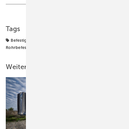
Teilen
Link kopieren
Tags
Befestigungstechnik
ROHRSYSTEM
Rohrbefestigung
Rohrleitung
Sanitär
Schallschutz
Weitere Inhalte