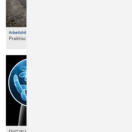
Arbeitshilfen
Praktische Hilfs­mittel für
Hand­werker
DVGW W 551-1 (A): Probennahmen