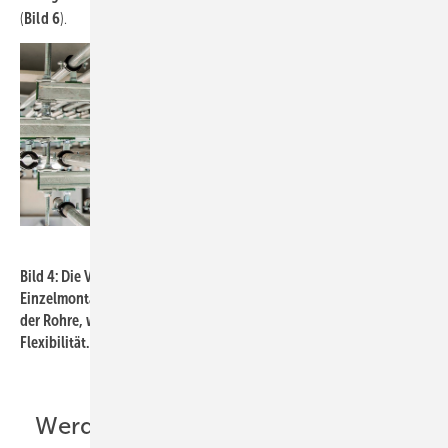
(
Bild 6
).
Bild: Walraven
Bild 4: Die Vorteile der Schienensysteme gegenüber der
Einzelmontage liegen vor allem in einer schnelleren Befestigung
der Rohre, weniger Bohr- und Verankerungsarbeiten und höherer
Flexibilität.
Werden brandgeprüfte