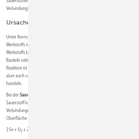
Sauerstoffeintrag in das System als stoffschlüssige
Verbindungstechniken und erhöhen somit das Korrosionspotenzial.
Ursachen der Korrosion
Unter Korrosion versteht man die Reaktion eines metallischen
Werkstoffs mit seiner Umgebung, die eine messbare Veränderung des
Werkstoffs bewirkt und zu einer Beeinträchtigung der Funktion eines
Bauteils oder des ganzen Systems führt (Korrosionsschaden). Diese
Reaktion ist in den meisten Fällen elektrochemischer Art. Es kann sich
aber auch um chemische oder um metallphysikalische Vorgänge
handeln.
Bei der
Sauerstoffkorrosion
reagiert der im Kreislaufwasser gelöste
Sauerstoff beispielsweise mit dem Eisen im Stahl und bildet lösliche
Verbindungen bzw. Metallsalze, was schließlich zur Beschädigung der
Oberfläche bis hin zu Durchbrüchen führt:
2 Fe + O
+ 2 H
O => 2 Fe(OH)
2
2
2