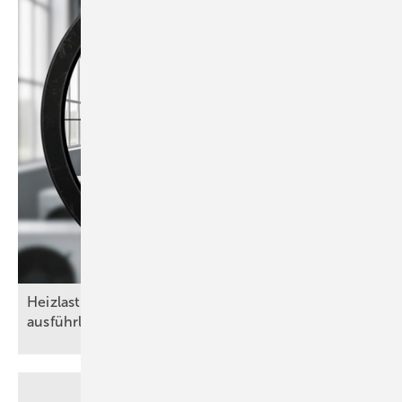
Heizlasten nach DIN/TS ­12831-­1:2020-04 – das
ausführliche Verfahren als
Goldstandard