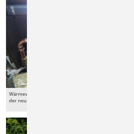
Wärmewände in der Praxis (Teil 4) – Umsetzung
der neuen Wärmeübergabe im
Erdgeschoss