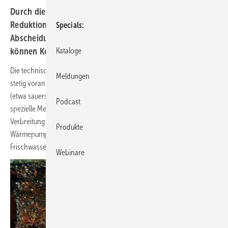
Durch die richtige Befüllung von Heizungsanlagen, die
Reduktion gelöster Gase durch eine Mikroluftblasen-
Specials
Abscheidung und den Einsatz von Magnesiumanoden
können Korrosionsschäden deutlich reduziert werden.
Kataloge
Die technische Weiterentwicklung von Heizungsanlagen schreitet
Meldungen
stetig voran – dies betrifft die zum Einsatz kommenden Materialien
(etwa sauerstoffdichte Kunststoffrohre bei Fußbodenheizungen und
Podcast
spezielle Metalle und Legierungen für Wärmeübertrager) und die
Verbreitung der Systeme: Solaranlagen, Erdwärmesonden,
Produkte
Wärmepumpen, BHKW und Brennstoffzellen, Pufferspeicher und
Frischwassererwärmer, Biomasse-­Heizungen, Hybridanlagen etc.
Webinare