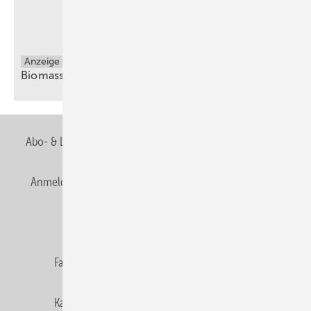
Anzeige
Biomasseheizung
Abo- & Leserservice
AGB
Alle Inhalte chronologisch
Anmelden
Anmeldung & Registrierung
Newsletter
Datenschutz
E-Paper
Editor's choice
Fachbeiträge
Gentner Verlag
Impressum
Karriere bei Gentner
Team
Mediaservice