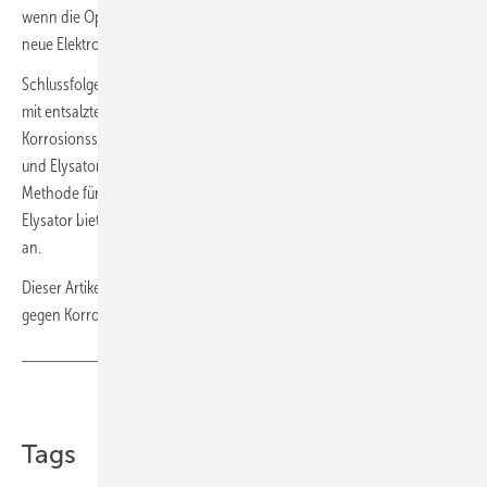
wenn die Opferanode verbraucht ist, kann sie ­einfach durch eine
neue Elektrode ersetzt werden.
Schlussfolgernd können geschlossene Heizsysteme durch Befüllung
mit entsalztem Füllwasser und den Einsatz von
Korrosionsschutzgeräten mit ­Schutzanodentechnologie wie SorbOx LI
und Elysator-Geräten eine umweltfreundliche und zuverlässige ­
Methode für nachhaltigen und aktiven Korrosionsschutz bieten.
Elysator bietet diese Technologie seit 50 Jahren erfolgreich am Markt
an.
Dieser Artikel ist eine Überarbeitung des Artikels „Magnesiumanode
gegen Korrosion“ von Tino Sarro, erschienen in
SBZ 11-2020
.
Teilen
Link kopieren
Tags