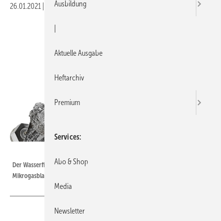
Ausbildung
26.01.2021
|
Druckvorschau
|
Aktuelle Ausgabe
Heftarchiv
Premium
Services
Bild: Elysator
Abo & Shop
Der Wasserfilter SorbOx LI kombiniert Magnetflussfilter, Anodenschutz,
Mikrogasblasenabscheider und Demineralisierung in einem Gerät.
Media
Newsletter