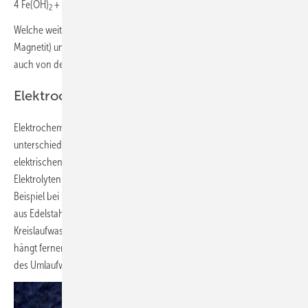
4 Fe(OH)
+ O
=> 4 FeO(OH)
2
2
2
Welche weiteren Eisenverbindungen (z. B. Fe
O
– auch bekannt als
3
4
Magnetit) und Nebenprodukte, z. B. Wasserstoff, entstehen, hängt
auch von der Sauerstoffkonzentration im Kreislaufwasser ab.
Elektrochemische Korrosion
Elektrochemische (galvanische) Korrosion tritt zwischen Metallen mit
unterschiedlichen
Standardpotenzialen
auf, wenn diese in direktem
elektrischen Kontakt sind und von einem gemeinsamen wässrigen
Elektrolyten (leitfähige Salzlösung) benetzt werden. Dies ist zum
Beispiel bei Heizungsanlagen der Fall, wenn einzelne Komponenten
aus Edelstahl, Kupfer oder Aluminium bestehen und vom
Kreislaufwasser durchströmt werden. Das Ausmaß der Korrosion
hängt ferner noch von den gelösten Salzen (elektrische Leitfähigkeit
des Umlaufwassers), dem
pH-Wert und der Temperatur
ab.