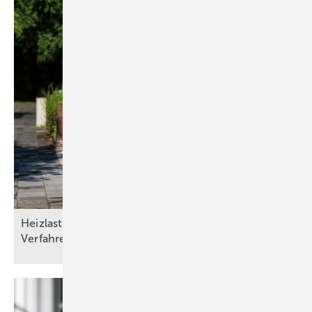
Heizlasten nach DIN/TS ­12831­-1:2020-04: Drei
Verfahren und die Qual der
Wahl