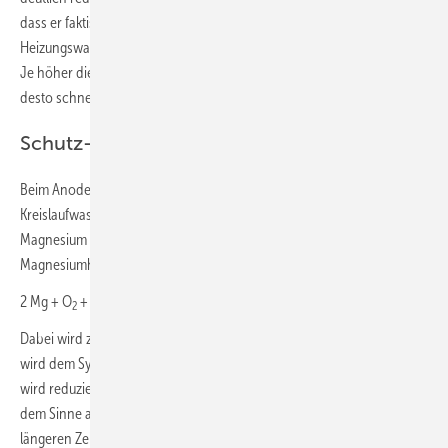
dass er faktisch nicht mehr abläuft. Der Elektrolyt ist hierbei das
Heizungswasser mit seiner elektrisch leitenden Eigenschaft. Folglich:
Je höher die elektrische Leitfähigkeit und der gelöste Sauerstoffgehalt,
desto schneller läuft eine Korrosion ab.
Schutz- oder auch Opferanoden
Beim Anodenschutz mit hochreinem Magnesium reagiert der im
Kreislaufwasser gelöste Sauerstoff bevorzugt mit dem unedleren
Magnesium (und nicht mit dem Eisen) unter Bildung von
Magnesiumhydroxid bzw. Mg(OH)
:
2
2 Mg + O
+ 2 H
O => 2 Mg(OH)
2
2
2
Dabei wird zum einen der pH-Wert angehoben (basischer), Sauerstoff
wird dem System(wasser) ent­zogen und die elektrische Leitfähigkeit
wird reduziert. Weiterhin laufen die elektrochemischen Prozesse in
dem Sinne ab, dass das Magnesium abreagiert und über einen
längeren Zeitraum zerstört wird. Nach etwa drei bis sechs Jahren,