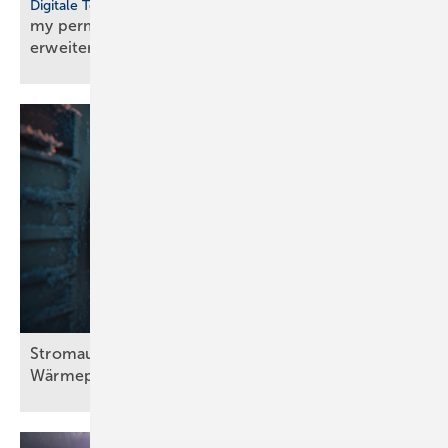
Digitale Tools
my perma-trade App um Video-An­lei­tun­gen
er­wei­tert
Stromausfall bei Frost: Wie viel halten
Wärmepumpen
aus?