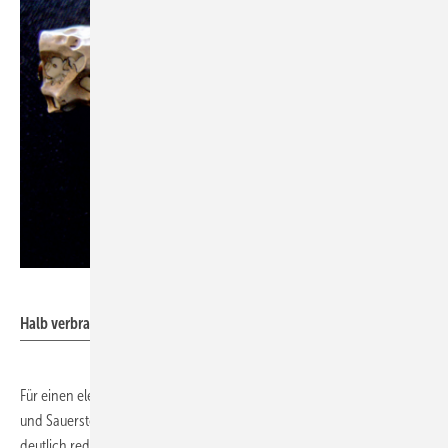
Bild: Elysator
Halb verbrauchte Schutzanode eines Elysator-Trio-10-­Geräts.
Für einen elektrochemischen Korrosionsprozess werden Elektrolyt
und Sauerstoff benötigt. Fehlt einer dieser Parameter oder wird
deutlich reduziert, wird der Korrosionsvorgang so weit ausgebremst,