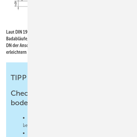
Bild: Geberit
Laut DIN 1986-100 sind Anschlussleitungen, beispielsweise für
Badabläufe, so in die Fallleitung einzuführen, dass das Maß (h) ≥
DN der Anschlussleitung ist. Spezielle Siphonkonstruktionen
erleichtern die Erfüllung dieser Anforderung.
TIPP
Checkliste für das ­Erstellen
bodenebener Duschflächen
Wünsche und Bedürfnisse des Kunden
berücksichtigen
Montageablauf koordinieren und mit beteiligten