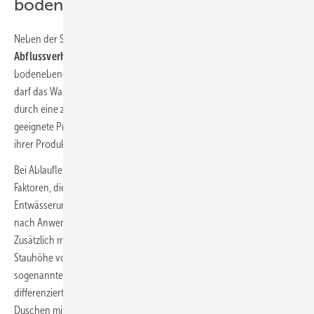
bodenebener Duschen
Neben der Standsicherheit spielen die
Ablaufleistung und das
Abflussverhalten
eine wichtige Rolle für die sichere Ausführung der
bodenebenen Dusche. Gerade wenn ein Duschbereich ebenerdig ist,
darf das Wasser nur in den gewünschten Ablauf fließen und sich nicht
durch eine zu geringe Ablaufleistung zu stark aufstauen. Durch
geeignete Prüfverfahren weisen Sanitärhersteller diese Eigenschaften
ihrer Produkte nach.
Bei Ablaufleistung und Abflussverhalten gibt es unterschiedliche
Faktoren, die im Zusammenspiel eine große Auswirkung auf eine gute
Entwässerung des Duschbereichs haben. Die Ablaufleistung wird, je
nach Anwendung, bei einer
Stauhöhe von 15 oder 20 mm
ermittelt.
Zusätzlich muss der Hersteller eine Referenzmessung bei einer
Stauhöhe von 10 mm durchführen. Im Idealfall erstellt der Hersteller
sogenannte
Leistungs-Ablaufkurven
, die dem Planenden eine
differenzierte Betrachtung ermöglichen. Die Ablaufleistung muss bei
Duschen mit einem einzelnen Brausekopf mindestens 0,4 l/sec und