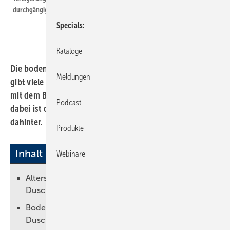
durchgängig verlegen.
Specials
Kataloge
Die bodenebene Duschfläche hat Karriere gemacht. Es
Meldungen
gibt viele gute Gründe, den Duschbereich schwellenfrei
mit dem Boden auszuführen. Ein entscheidender Punkt
Podcast
dabei ist das Zusammenspiel von Design und der Technik
dahinter.
Produkte
Inhalt
Webinare
Altersgerecht: Schwellenloser Übergang in den
Duschbereich
Bodenebende Duschfläche oder geflieste
Dusche?