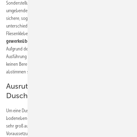
Sonderstellung zu. Sie müssen sich sowohl gut und sicher in die
umgebende Fußbodenkonstruktion integrieren lassen als auch eine
sichere, sogenannte AIV-Abdichtung ermöglichen. Da hier
unterschiedliche Materialien (Dämmungen, Estriche, Dichtmaterialien,
Fliesenkleber, Fliesen) zum Einsatz kommen, ist eine
gewerkeübergreifende Praxistauglichkeit
ein wichtiger Aspekt.
Aufgrund der hohen Wassereinwirkung kommt der sicheren
Ausführung von bodenebenen Duschen eine zentrale Rolle zu. Es gibt
keinen Bereich im Badezimmer, in dem sich die Gewerke intensiver
abstimmen sollten.
Ausrutschen in der bodengleichen
Dusche verhindern
Um eine Dusche zu entwässern, braucht es ein Gefälle – auch bei
bodenebenen Ausführungen. Doch auch wenn die Neigung nicht
sehr groß ausfällt: Ein
sicherer Stand auf dem Untergrund
ist
Voraussetzung für die bequeme Nutzung der Dusche. Ein wesentlicher