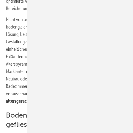
optimierte Ablauftechnik hinzu, sind die Systemlösungen eine
Bereicherung für jedes Bad.
Nicht von ungefähr wird heute ein Großteil aller Duschen
bodengleich ausgeführt. Im privaten Bereich macht diese komfortable
Lösung, beispielsweise als
Walk-in-Dusche
, eine gute Figur. Vielfältige
Gestaltungswünsche lassen sich damit realisieren, wie etwa ein
einheitliches Design von Fußboden und Wandfliesen oder eine
Fußbodenheizung im Duschbereich. Durch Veränderungen in der
Alterspyramide – die Menschen werden immer älter – dürfte sich der
Marktanteil noch vergrößern, denn der Komfort wird wichtiger. Ob im
Neubau oder in der Modernisierung, Bauherren können ihr
Badezimmer mit einem schwellenfreien Duschbereich
vorausschauend fit machen für ein
komfortables und
altersgerechtes Bad
.
Bodenebende Duschfläche oder
geflieste Dusche?