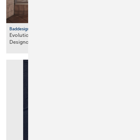
Baddesign
Evolution des Ba­de­zim­mers: Vom Zweck­raum zum
De­sign­ob­jekt