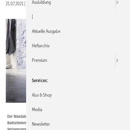
Ausbildung
21.07.2021
|
Druckvorschau
|
Aktuelle Ausgabe
Heftarchiv
Premium
Services
Abo & Shop
Bild: Geberit
Media
Der Wandablauf für die Dusche macht den Weg frei für ein barrierefreies
Badezimmer mit durchgängiger Gestaltung. Zudem lassen sich mit der
Newsletter
Verlagerung des Ablaufs vom Boden in die Wand Fußbodenheizungen