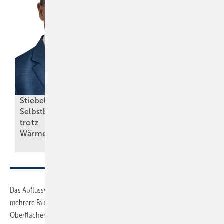
Förderprogramm
Stiebel Eltron:
KfW-Zuschuss für
Selbstbewusster Auftritt
Bar­rie­re­re­du­zie­
trotz
rung star­tet am 8.
Wärmepumpenkrise
April
Das Abflussverhalten im Duschbereich hin zum Ablauf wird durch
mehrere Faktoren beeinflusst: zum einen durch die Ausprägung der
Oberflächen. Glatte Oberflächen beschleunigen den Wasserabfluss