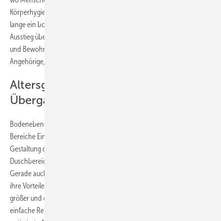
Körperhygiene erleichtert werden soll, hat der Duschbereich schon
lange ein bodengleiches Profil. Da kein Hindernis für den Ein- und
Ausstieg überwunden werden muss, wird die Nutzung für Patienten
und Bewohner, ebenso wie für das Pflegepersonal und betreuende
Angehörige, sehr erleichtert.
Altersgerecht: Schwellenloser
Übergang in den Duschbereich
Bodenebene Duschen halten in der Zwischenzeit auch in andere
Bereiche Einzug. Sie sind dezent, ermöglichen eine durchgängige
Gestaltung des Raumes, einen schwellenlosen Übergang in den
Duschbereich und tragen so zu einem großzügigeren Raumgefühl bei.
Gerade auch in kleinen Bädern spielen bodenebene Ausführungen
ihre Vorteile aus. Denn durch die fehlende Schwelle wirkt der Raum
größer und offener. Kommen ergänzend ein attraktives Design, die
einfache Reinigung, eine sichere Montage und eine hydraulisch