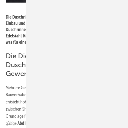
Bild: Geberit
Die Duschrinne CleanLine: Ästhetik paart sich mit Hygiene, der
Einbau und die Abdichtung sind gegenüber konventionellen
Dusch­rinnen deutlich einfacher und ­flexibler gelöst. Ein
Edelstahl-­Kollektorprofil leitet das Wasser an der Oberfläche ab,
was für eine gute Reinigungsfreundlichkeit sorgt.
Die Dichtheit der barrierefreien
Dusche ist ein Zusammenspiel der
Gewerke
Mehrere Gewerke, Fliesenleger und SHK-Installateur, je nach
Bauvorhaben auch der Estrichleger, treffen aufeinander. Dadurch
entsteht hoher Abstimmungsaufwand. Eine
gute Zusammenarbeit
zwischen SHK-Installateur, Fliesen- und/oder Estrichleger ist
Grundlage für eine schnelle und sichere Montage. Die seit Juli 2017
gültige
Abdichtnorm DIN 18 534
trägt nachhaltig dazu bei, die