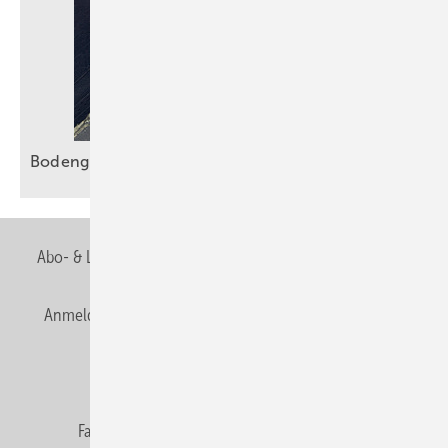
Bodengleiche Duschen sicher
entwässern
Abo- & Leserservice
AGB
Alle Inhalte chronologisch
Anmelden
Anmeldung & Registrierung
Newsletter
Datenschutz
E-Paper
Editor's choice
Fachbeiträge
Gentner Verlag
Impressum