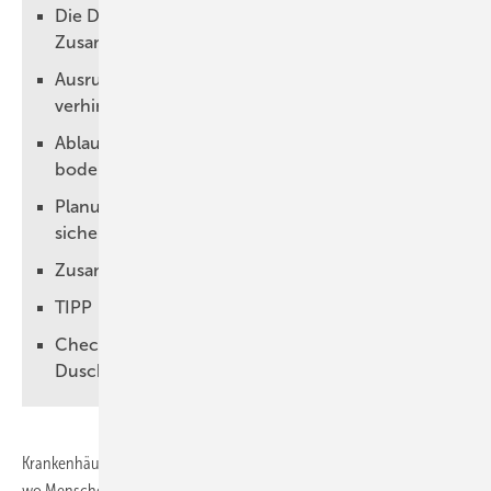
Die Dichtheit der barrierefreien Dusche ist ein
Zusammenspiel der Gewerke
Ausrutschen in der bodengleichen Dusche
verhindern
Ablaufleistung und Abflussverhalten
bodenebener Duschen
Planung erleichtert ­Montage und sorgt für ­
sicheren Betrieb
Zusammenfassung
TIPP
Checkliste für das ­Erstellen bodenebener
Duschflächen
Krankenhäuser, Pflegeheime und Therapiezentren, also überall dort,
wo Menschen mit gesundheitlichen Einschränkungen die