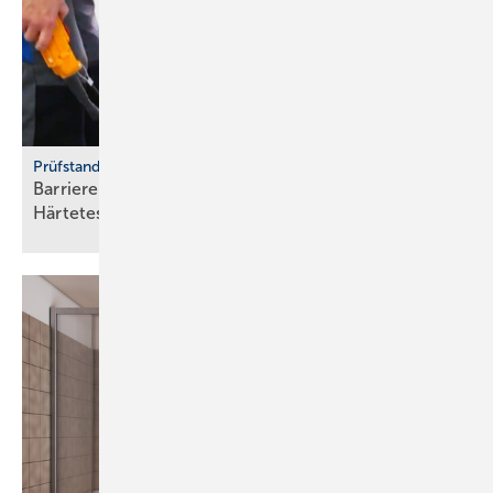
Prüfstand
Barrierearme Bad- und Dusch­lö­sun­gen im
Härtetest