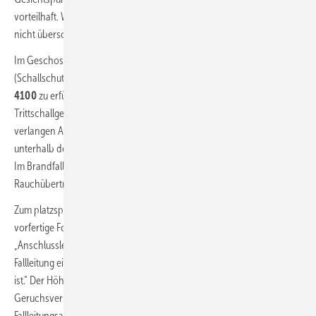
vorteilhaft. Wegen der Trittsicherheit sollten nach
DIN 18 040
2 %
nicht überschritten werden.
Im Geschosswohnungsbau sind die Anforderungen der
DIN 4109
(Schallschutz im Hochbau) oder die erhöhten Anforderungen der
VDI
4100
zu erfüllen. Dabei muss zwischen Installations- und
Trittschallgeräuschen differenziert werden. Beim Brandschutz
verlangen Abläufe, die senkrecht durch die Decke geführt und
unterhalb der Decke siphoniert werden, ein besonderes Augenmerk.
Im Brandfall gilt es hier auch, eine unmittelbare Brand- und
Rauchübertragung in das darüberliegende Geschoss zu verhindern.
Zum platzsparenden Anschluss an das Abwassersystem sind spezielle
vorfertige Formteile erhältlich. Laut DIN
1986-100
sind
„Anschlussleitungen, beispielsweise für Badabläufe, so in die
Fallleitung einzuführen, dass das Maß (h) ≥ DN der Anschlussleitung
ist.“ Der Höhenunterschied zwischen Wasserspiegel im
Geruchsverschluss und Sohle der Anschlussleitung am
Fallleitungsabzweig kann bei einigen Bodenabläufen auch durch