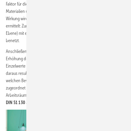
Faktor für die Standsicherheit ist die rutschhemmende Eigenschaft der
Materialien und Bodenbeläge. Der Grad der rutschhemmenden
Wirkung wird nach
DIN 51 097
(nassbelasteter Barfußbereich)
ermittelt: Zunächst wird der Prüfbereich (verstellbare Rampe/schiefe
Ebene) mit einer Prüfflüssigkeit (neutrales Netzmittel) mit 6 l/min
benetzt.
Anschließend erfolgt ein barfüßiges Begehen mit einer schrittweisen
Erhöhung des Neigungswinkels. Zur Bewertung werden mehrere
Einzelwerte erfasst und ein Durchschnittwert wird ermittelt. Der
daraus resultierende mittlere Neigungswinkel entscheidet darüber,
welchen Bewertungsgruppen (A, B oder C) die geprüfte Oberfläche
zugeordnet wird.
C steht für die höchste Rutschhemmung
.
Arbeitsräume und Arbeitsbereiche mit Rutschgefahr werden nach
DIN 51 130
auf ähnliche Art geprüft.