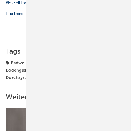
BEG soll Förderungen für Gebäude vereinfachen
Druckminderer als Lösung bei Temperaturschwankungen
Teilen
Link kopieren
Tags
Badwelt
Barrierefrei
Barrierereduzierung
Bodengleiche Dusche
Duschfläche
Duschrinne
Duschsystem
bodeneben
Weitere Inhalte