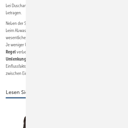
bei Dusch­anlagen mit mehreren Brauseköpfen
mindestens 0,8 l/sec
betragen.
Neben der Stauhöhe sind in der Praxis die Anzahl der Umlenkungen
beim Abwasseranschluss und das Gefälle der Abwasserleitung
wesentliche Einflussfaktoren für die Abflussleistung. Im Grundsatz gilt:
Je weniger Umlenkungen, desto besser. Die Anwendung der
270°-
Regel
verbessert das Ablaufverhalten: Entweder
maximal 3 x 90°-
Umlenkungen
oder
6 x 45°-Umlenkungen
. Ein weiterer
Einflussfaktor ist die Bauhöhe, konkret ausgedrückt: die Differenz
zwischen Ein- und Auslauf.
Lesen Sie auch: