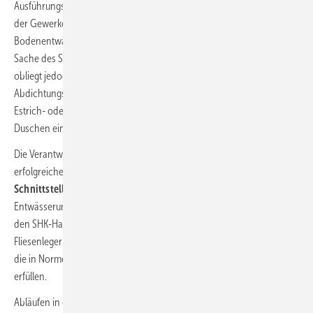
Ausführungsqualität bei AIV- Abdichtungen und das „Zusammenspiel
der Gewerke“ weiter zu verbessern. Das Setzen der
Bodenentwässerung und Anschließen an die Entwässerungsleitung ist
Sache des SHK-Fachhandwerkers. Das Abdichten von Bodenabläufen
obliegt jedoch dem Fliesenleger oder spezialisierten
Abdichtungsfirmen. Je nach Bauvorhaben bringt entweder der
Estrich- oder der Fliesenleger den Gefälleestrich bei gefliesten
Duschen ein.
Die Verantwortung ist also auf mehrere Schultern verteilt. Für eine
erfolgreiche Zusammenarbeit sind Systemlösungen, die diese
Schnittstellenproblematik berücksichtigen
, sehr vorteilhaft. Die
Entwässerungslösungen von Sanitärherstellern sollten nicht nur für
den SHK-Handwerker leicht einzubauen, sondern auch vom
Fliesenleger leicht abzudichten sein. Besonders wichtig: Sie müssen
die in Normen definierten Anforderungen aller beteiligten Gewerke
erfüllen.
Abläufen in gefliesten bodenebenen Duschen ko mmt eine gewisse