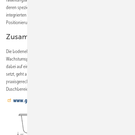
deren spezielle Siphonkonstruktion erreicht werden. Durch einen
integrierten Höhenunterschied ist selbst eine unmittelbare
Positionierung am Fallstrang möglich.
Zusammenfassung
Die bodenebene Duschausführung ist ein Produktbereich mit
Wachstumspotenzial. Planung und Montage sind kein Hexenwerk. Wer
dabei auf eine Lösung mit aufeinander abgestimmten Komponenten
setzt, geht auf Nummer sicher. Schnittstellen-optimierte und
praxisgerechte Produkte sind im
sehr stark von Nässe beanspruchten
Duschbereich ein ­wichtiger Faktor für Dichtheit und Lang­lebigkeit.
www.geberit.de