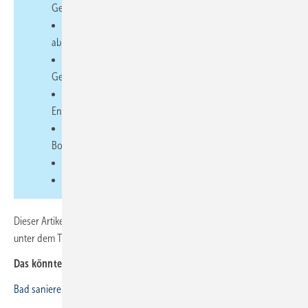
Gewerken abstimmen
Fußbodenaufbauhöhe mit Entwässerungsanschluss
abgleichen
Wichtige Schnittstellen mit den ausführenden
Gewerken abstimmen
Ausreichend Gefälle im Duschbereich und in der
Entwässerungsleitung festlegen
Leistung des Brausekopfes mit der Ablaufleistung der
Bodenentwässerung abgleichen
270°-Regel beachten
Systemgeprüfte Produkte ­einsetzen
Dieser Artikel erschien zuerst in der Heftausgabe 05-2021 der SBZ
unter dem Titel „Design und Technik dahinter“.
Das könnte Sie interessieren:
Bad sanieren: Das ist bei Abwasserleitungen zu beachten