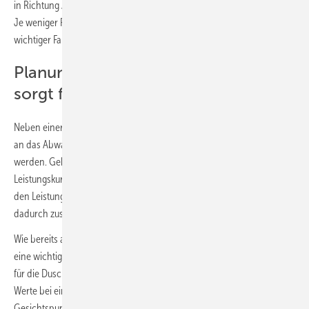
in Richtung Ablauf mehr als raue Oberflächen. Bei Fliesenbelägen gilt:
Je weniger Fugen, umso besser läuft das Wasser ab. Ein weiterer
wichtiger Faktor ist das Gefälle im Duschbereich.
Planung erleichtert ­Montage und
sorgt für ­sicheren Betrieb
Neben einer optimalen Integration in den Raum und die Anbindung
an das Abwassersystem muss die Leistung der Brauseköpfe betrachtet
werden. Geberit stellt – differenziert nach Aufbauhöhen –
Leistungskurven nach
DIN EN 1253
zur Verfügung. Diese können mit
den Leistungskurven der Brauseköpfe abgestimmt werden und bieten
dadurch zusätzliche Planungssicherheit.
Wie bereits angesprochen, spielt auch das Gefälle im Duschbereich
eine wichtige Rolle. Zwar ist für den Wohnungsbau kein Neigungswert
für die Duschfläche vorgegeben, doch in der Praxis haben sich die
Werte bei einer Neigung von
1 bis 2 %
eingependelt. Aus
Gesichtspunkten des Ablaufverhaltens ist ein stärkeres Gefälle