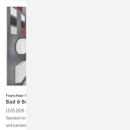
MHK / Marco Kany
Franchise-System
Bad & Body er­öff­net Stand­ort in St.
Ingbert
13.05.2026
-
Die MHK Group eröffnet einen neuen Bad & Body-
Standort im Saarland mit Fokus auf schnelle Badmodernisierungen
und barrierearme
Lösungen.