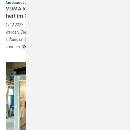
Gebäudestandard
VDMA fordert: keine Ab­stri­che bei Bar­rie­re­frei­
heit im Ge­bäu­de­typ
E
17.12.2025
-
Bauprozesse sollen mit dem Gebäudetyp E vereinfacht
werden. Die VDMA-Fachverbände warnen vor Einsparungen bei
Lüftung und Aufzügen, die Gesundheit und Barrierefreiheit gefährden
könnten.