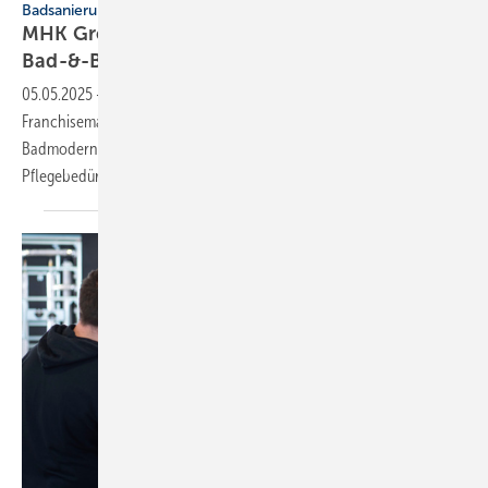
Badsanierung
MHK Group eröffnet ersten
Bad-&-Body-Showroom
05.05.2025
-
Die MHK Group hat den ersten Showroom ihrer neuen
Franchisemarke Bad & Body eröffnet – ein Konzept zur eingriffsarmen
Badmodernisierung und barrierearmen Umgestaltung für
Pflegebedürftige.