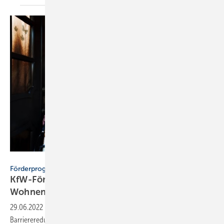
Ingo Bartussek - stock.adobe.com
Förderprogramme
KfW-Förderung für Barrierereduzierung beim
Wohnen startet
wieder
29.06.2022
-
Bei der KfW können wieder Zuschüsse für die
Barrierereduzierung beantragt werden. VDS und ZVSHK zeigen sich