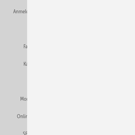
Anmelden
Anmeldung & Registrierung
Newsletter
Datenschutz
E-Paper
Editor's choice
Fachbeiträge
Gentner Verlag
Impressum
Karriere bei Gentner
Team
Mediaservice
Mitgliedschaften und Engagement
Montagezeiten Heizung
Montagezeiten Sanitär
Online Mediadaten
Privacy Manager
RSS-Feed
SBZ abonnieren
Veranstaltungen / Webinare