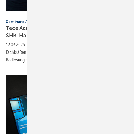
Tece
Seminare / Webinare
Tece Academy: Wei­ter­bil­dung für
SHK-Hand­wer­ker
12.03.2025
-
Die Tece Academy bietet kostenfreie Schulungen, die
Fachkräften das nötige Rüstzeug für die Beratung und Umsetzung von
Badlösungen
vermittelt.