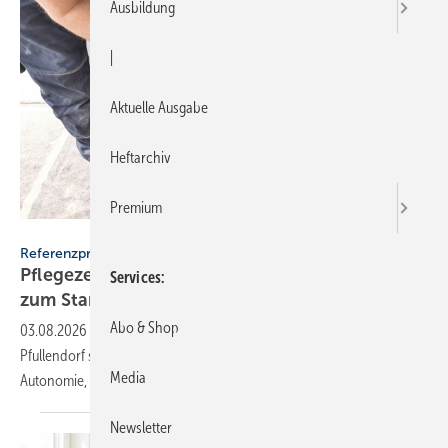
Ausbildung
|
Aktuelle Ausgabe
Heftarchiv
Premium
Geberit
Referenzprojekt Geberit
Pflegezentrum Pful­len­dorf: Dusch-WCs wer­den
Services
zum
Stan­dard
Abo & Shop
03.08.2026
-
Das neue Pflegezentrum „Residenz am Roten Bühl“ in
Pfullendorf setzt flächendeckend auf Dusch-WCs: für mehr
Media
Autonomie, Personalentlastung und
Wirtschaftlichkeit.
Newsletter