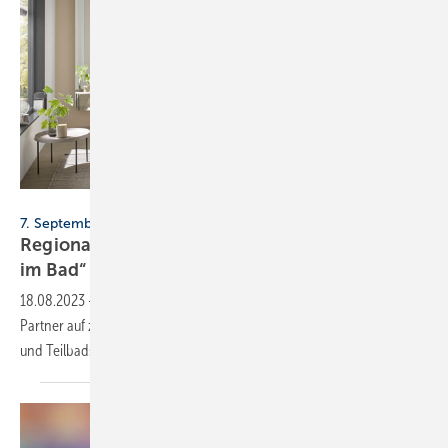
HSK Duschkabinenbau
7. September, Bremen / 5. Oktober, Mannheim
Regionaltagungen zum Thema „Teilsanierung
im
Bad“
18.08.2023
-
Der Fachverband Garant Bad + Haus informiert SHK-
Partner auf zwei Veranstaltungen über Barrierefreiheit im Badezimmer
und Teilbadsanierung als
Margenbringer.