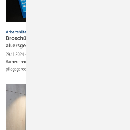
VDS
Arbeitshilfe
Broschüre: Barrierefrei, pflegegerecht oder
altersgerecht?
29.11.2024
-
Eine neue, kostenlose Broschüre der Aktion
Barrierefreies Bad vergleicht barrierefreie, altersgerechte und
pflegegerechte
Bäder.