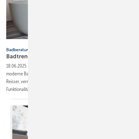
Reisser
Badberatung
Badtrends: von Salbeigrün bis
Smart-Design
18.06.2025
-
Salbeigrün und nachhaltige Materialien prägen die
moderne Badgestaltung. Patrick Schmid, Baddesign-Experte bei
Reisser, verrät die wichtigsten Trends und wie sich Ästhetik mit
Funktionalität clever verbinden
lässt.