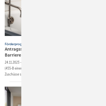
OlegDoroshin – stock.adobe.com
Förderprogramme
Antragsstopp bei KfW-Zuschuss 455-B
Barriere­re­duzierung
24.11.2023
-
Die KfW hat für das Förderprogramm Barrierereduzierung
(455-B einen Antrags- und Zusagestopp mitgeteilt. Zugesagte
Zuschüsse sind nicht
betroffen.