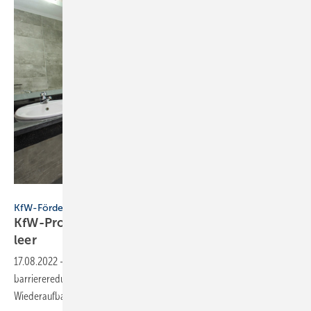
Paul Vinten - stock.adobe.com
KfW-Förderung
KfW-Programm 455-B: Fördertopf ist wieder
leer
17.08.2022
-
6 Wochen nach der Bereitstellung von Zuschüssen für
barrierereduzierte Wohnanpassung der Kreditanstalt für
Wiederaufbau sind die Fördermittel
verbraucht.