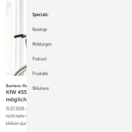
Specials
Kataloge
Meldungen
Podcast
Produkte
Adobe Stock / image and icon
Barriere-Reduzierung
Webinare
KfW 455-B: In 2026 keine Antragstellung mehr
möglich
31.07.2026
-
Der Zuschuss 455-B ist ausgeschöpft. Neue Anträge sind
nicht mehr möglich. Bereits eingereichte oder zugesagte Förderungen
bleiben aber
bestehen.