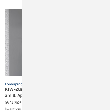
deepvalley - stock.adobe.com
Förderprogramm
KfW-Zuschuss für Bar­rie­re­re­du­zie­rung star­tet
am 8.
April
08.04.2026
-
Die KfW bietet ab dem 8. April 2026 erneut
Investitionszuschüsse für Maßnahmen zur Barrierereduzierung in