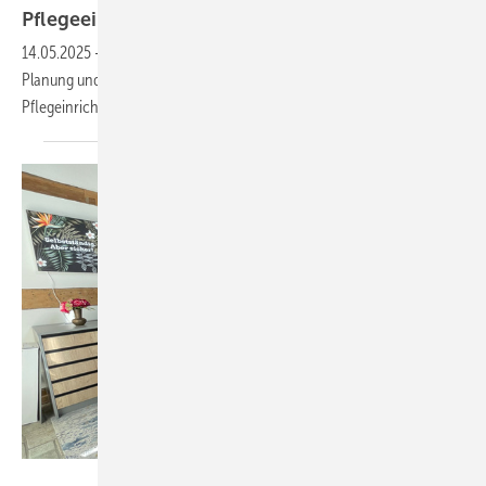
Pfle­ge­ein­rich­tun­gen
14.05.2025
-
TÜV SÜD unterstützt mit dem neuen Leitfaden bei der
Planung und Umsetzung von baulichen Anforderungen an
Pflegeinrichtungen.
MHK Group