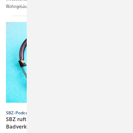
Wohngebäuden
an.
Konstantin Savusia - stock.adobe.com
SBZ-Podcast
SBZ ruft an – Folge 9: Was hat Franchise mit
Badverkauf zu
tun?