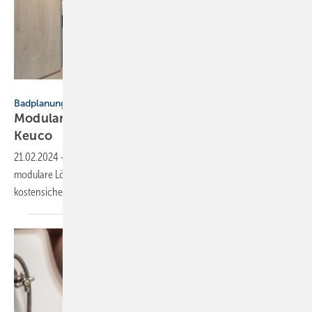
Thomas Apel
Badplanung
Modulares Bauen: systemische Bäder von
Keuco
21.02.2024
-
Keuco bietet gemeinsam mit Badia, Gerloff und IBS
modulare Lösungen, um Badezimmer in wenigen Schritten,
kostensicher, flexibel und nachhaltig zu
realisieren.