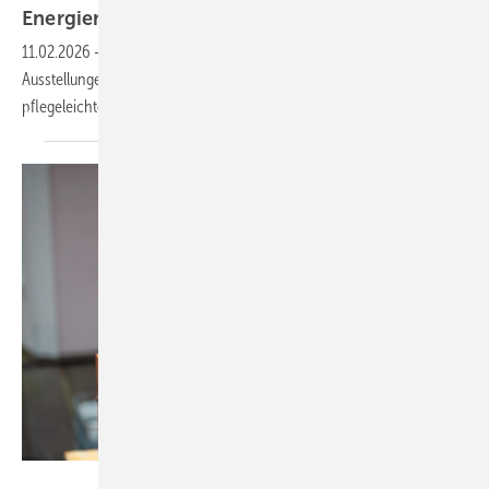
En­er­gie­ma­nage­ment
11.02.2026
-
Am Elements Showtag 2026 öffnen bundesweit die
Ausstellungen ihre Türen. Im Fokus stehen Themen wie das
pflegeleichte Bad, Barrierefreiheit, Energie und
Heizung.
Gina Sanders - stock.adobe.com