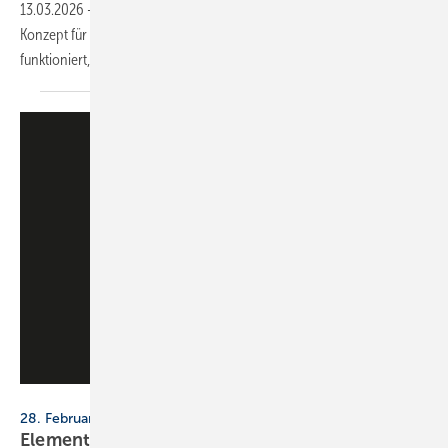
13.03.2026
-
Die MHK Group bringt mit „Bad & Body“ ein Franchise-
Konzept für schnelle Badmodernisierung ins Handwerk. Wie das
funktioniert, erklärt Sven Romberg im
Podcast.
Elements
28. Februar 2026, bundesweit
Elements Showtag 2026: Bad, Hei­zung und