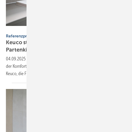
Klinikum Garmisch-Partenkirchen
Referenzprojekt
Keuco stattet Bäder im Kli­ni­kum Gar­misch-
Par­ten­kir­chen
aus
04.09.2025
-
Im Klinikum Garmisch-Partenkirchen erwartet Patienten
der Komfortstation ein besonderes Ambiente mit Badausstattung von
Keuco, die Funktionalität und Hotelcharme
vereint.