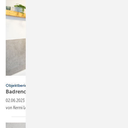
Kermi
Objektbericht
Badrenovierung im
Altbau
02.06.2023
-
Zwei 7 m² große alte Bäder wurden mit Duschlösungen
von Kermi barrierefrei und platzsparend
renoviert.