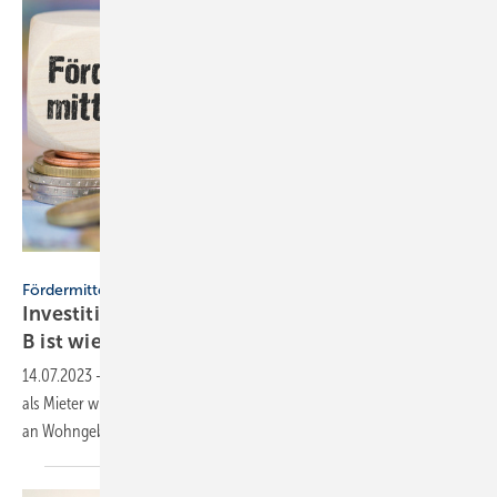
magele-picture - stock.adobe.com
Fördermittel
Investitionszuschuss Barrierereduzierung 455-
B ist wieder
verfügbar
14.07.2023
-
Die KfW meldet, dass Privatpersonen mit Eigentum oder
als Mieter wieder Zuschüsse für Maßnahmen zur Barrierereduzierung
an Wohngebäuden beantragen
können.