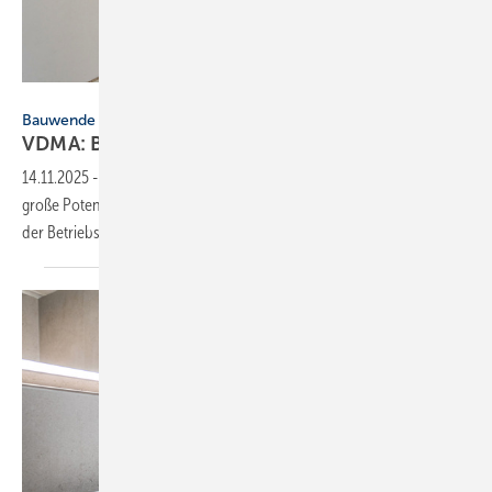
Creativa Images - stock.adobe.com
Bauwende
VDMA: Bezahlbares Wohnen beginnt im
Bad
14.11.2025
-
Angesichts aktueller EU-Pläne betont der VDMA das
große Potenzial von mehr Wasser- und Energieeffizienz zur Senkung
der
Betriebskosten.