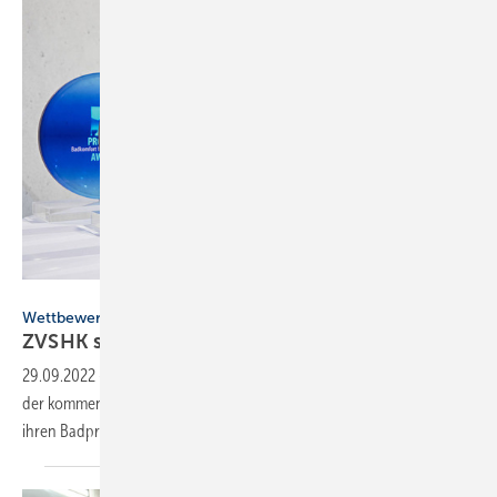
ZVSHK
Wettbewerb
ZVSHK startet Produkt-Award zur ISH
2023
29.09.2022
-
Der Designpreis „Badkomfort für Generationen“ wird auf
der kommenden ISH zum 6. Mal vergeben. Hersteller können sich mit
ihren Badprodukten bis Januar
bewerben.