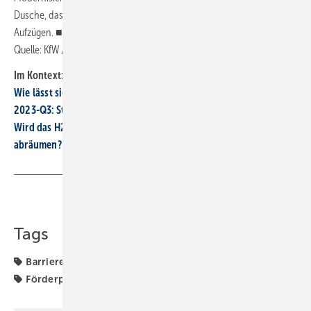
Dusche, das Entfernen von Türschwellen oder der Einbau von
Aufzügen. ■
Quelle: KfW / jv
Im Kontext:
Wie lässt sich der Wärmepumpenhochlauf wieder ankurbeln?
2023-Q3: Stimmung in der SHK-Branche trübt sich ein
Wird das H2-ready-Privileg im GEG 2024 die Gas-Heizung
abräumen?
Teilen
Link kopieren
Tags
Barrierefrei
Barrierereduzierung
Förderprogramm
Förderprogramme
Förderung
KfW