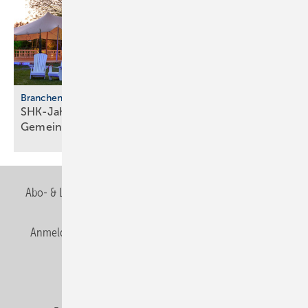
Branchentreffen
SHK-Jahreskongress 2026: Zu­kunft, Netz­werk,
Gemeinschaft
Abo- & Leserservice
AGB
Alle Inhalte chronologisch
Anmelden
Anmeldung & Registrierung
Newsletter
Datenschutz
E-Paper
Editor's choice