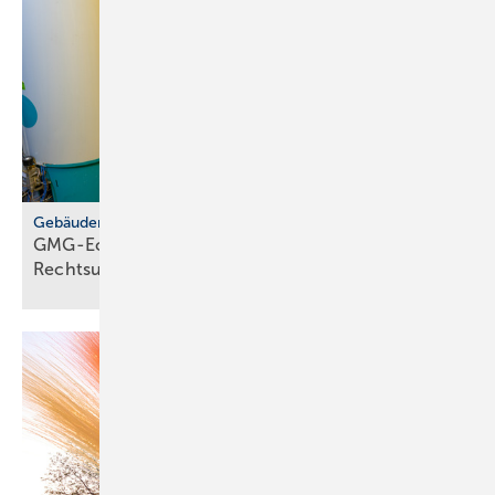
Gebäudemodernisierungsgesetz
GMG-Eckpunkte: zwi­schen Er­leich­te­rung und
Rechts­un­si­cher­heit