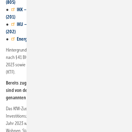
(805)
●
IKK – Energetische Stadtsanierung – Quartiersversorgung
(201)
●
IKU – Energetische Stadtsanierung – Quartiersversorgung
(202)
●
Energetische Stadtsanierung – Zuschuss (432)
Hintergrund ist die ab sofort geltende haushalts­wirtschaftliche Sperre
nach § 41 BHO für Verpflichtungs­ermächtigungen im Bundes­haushalt
2023 sowie im Sonder­vermögen Klima- und Trans­formations­fonds
(KTF).
Bereits zugesagte Förder­darlehen und Investitions­zuschüsse
sind von der haushalts­wirtschaftlichen Sperre in den oben
genannten Produkten nicht betroffen.“
Das KfW-Zuschussprogramm 455-B „Barrierereduzierung –
Investitionszuschuss“ bzw. „Altersgerecht Umbauen Zuschuss“ für das
Jahr 2023 war erst am 13. Juli 2023 vom Bundesministerium für
Wohnen, Stadtentwicklung und Bauwesen (BMWSB) mit einem Budget