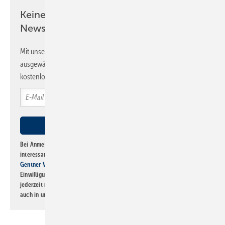
Keine Zeit? Kein Problem mit dem SBZ
Newsletter!
Mit unserem Newsletter erhalten Sie regelmäßig von uns
ausgewählte Informationen und Neuigkeiten, gebündelt und
kostenlos direkt ins Postfach.
Bei Anmeldung zu diesem Newsletter bin ich damit einverstanden, über
interessante Verlags- und Online-Angebote
der Marken der Alfons W.
Gentner Verlag GmbH & Co. KG
informiert zu werden. Diese
Einwilligung kann ich jederzeit widerrufen und eine Abmeldung ist
jederzeit möglich. Informationen zum Umgang mit Daten finden Sie
auch in unserer
Datenschutzerklärung
.