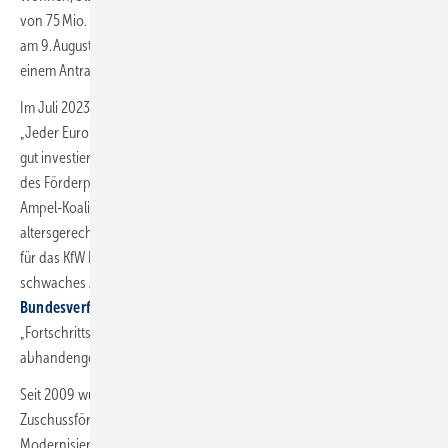
von 75 Mio. Euro für das Jahr 2023 reaktiviert worden. Zuvor war es
am 9. August 2022 aufgrund ausgeschöpfter Programmmittel mit
einem Antragsstopp versehen worden.
Im Juli 2023 hatte Bundesbauministerin Klara Geywitz festgestellt:
„Jeder Euro im KfW-Programm ‚Altersgerecht Umbauen‘ ist mehrfach
gut investiertes Geld.“ Es wird sich zeigen, ob Geywitz die Fortführung
des Förderprogramms durchsetzen kann. Das Versprechend aus dem
Ampel-Koalitionsvertrag – „Wir werden unseren Einsatz für
altersgerechtes Wohnen und Barriereabbau verstärken und die Mittel
für das KfW Programm auskömmlich aufstocken.“ – dürfte ein
schwaches Argument sein. Denn mit dem
Urteil des
Bundesverfassungsgerichts vom 15. November 2023
ist der
„Fortschrittskoalition“ der 60-Mrd.-Euro-Kitt ihres Vertrags
abhandengekommen.
Seit 2009 wurden über 360 000 Wohneinheiten mithilfe der KfW-
Zuschussförderung umgebaut. Zu den typischen
Modernisierungsmaßnahmen zählen der Einbau einer bodengleichen