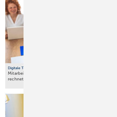
Digitale Tools
Mit­ar­bei­ten­de mit Raum­luft­tech­nik gesund halten
rech­net
sich