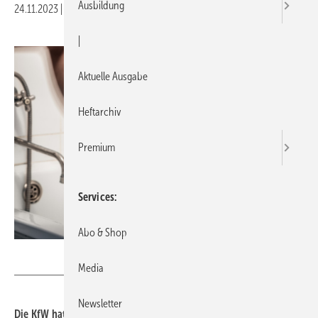
Ausbildung
24.11.2023
|
Druckvorschau
|
Aktuelle Ausgabe
Heftarchiv
Premium
Services
Abo & Shop
OlegDoroshin – stock.adobe.com
Media
Newsletter
Die KfW hat für das Förderprogramm „Barrierereduzierung –