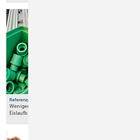
Referenzprojekt aquatherm
Weniger Energie und bes­se­res Eis für Haar­lems
Eis­lauf­bahn