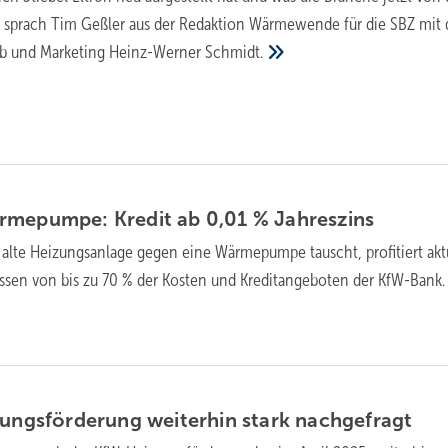
er sprach Tim Geßler aus der Redaktion Wärmewende für die SBZ mit
ieb und Marketing Heinz-Werner
Schmidt.
­me­pum­pe: Kre­dit ab 0,01 %
Jah­res­zins
 alte Heizungsanlage gegen eine Wärmepumpe tauscht, profitiert akt
ssen von bis zu 70 % der Kosten und Kreditangeboten der
KfW-Bank.
zungs­för­de­rung weiterhin stark
nachgefragt