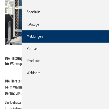
Specials
Kataloge
Meldungen
Podcast
Vaillant Group
Die Heizungshersteller haben kräftig in neue Fertigungskapazität
Produkte
für Wärmepumpen investiert und benötigen eine klare Perspektive.
Webinare
Die Hersteller von Wärme­pumpen fürchten einen Rück­schlag
beim Wärme­pumpen­hoch­lauf und fordern ein starkes Signal aus
Berlin: Entlastungen beim Strom­preis.
Die Debatte rund um die Novelle des Gebäudeenergiegesetzes seit
Ende Februar 2023 und noch nicht abschließend bekannte