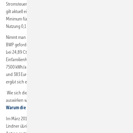
Stromsteuer zusätzlich mit der Umsatzsteuer belastet. Für Heizstrom
gilt aktuell ein Umsatzsteuersatz von 19 %. Das europarechtliche
Minimum für die Stromsteuer beträgt seit 2004 bei nichtgewerblicher
Nutzung 0,1 Ct/kWh.
Nimmt man einen Strompreis von 30 Ct/kWh an, liegt er nach der vom
BWP geforderten Entlastung bei einer auf 7 % gesenkten Umsatzsteuer
bei 24,89 Ct/kWh. Der Stromverbrauch einer Wärmepumpe im
Einfamilienhaus liegt in einem typischen Bereich von 4500 bis
7500 kWh/a. Daraus ergibt sich ein Entlastungsbetrag zwischen 230
und 383 Euro/a. Würde nur die Absenkung der Stromsteuer realisiert,
ergibt sich ein Entlastungsbetrag zwischen 104 und 174 Euro.
Wie sich die vom BWP geforderte Auslastung im Kostenverlauf
auswirken würde, zeigt eine hier vorgenommene Sonderauswertung:
Warum die Beratungspflicht im GEG dringend angezeigt ist
Im März 2019 hatte der heutige Bundesfinanzminister Christian
Lindner übrigens aus der Opposition einen (nicht angenommenen)