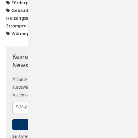
Förderprogramm
Förderprogramme
GEG-Novelle
Gebäudeenergiegesetz
Heizungs-Wärmepumpe
Heizungsaustausch
Heizungsmodernisierung
Strompreise
Wärmepumpe
Wärmepumpen-Rollout
Wärmepumpenhochlauf
Keine Zeit? Kein Problem mit dem SBZ
Newsletter!
Mit unserem Newsletter erhalten Sie regelmäßig von uns
ausgewählte Informationen und Neuigkeiten, gebündelt und
kostenlos direkt ins Postfach.
Bei Anmeldung zu diesem Newsletter bin ich damit einverstanden, über