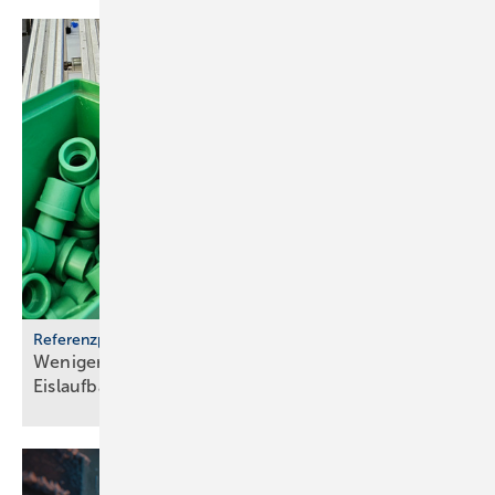
Referenzprojekt aquatherm
Weniger Energie und bes­se­res Eis für Haar­lems
Eis­lauf­bahn