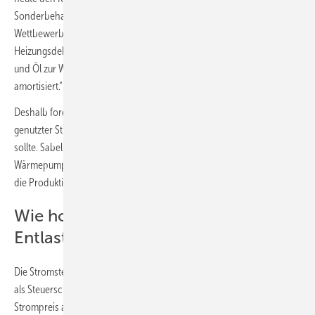
Sonderbehandlung, sondern lediglich faire
Wettbewerbsbedingungen. Die Menschen brauchen nach der
Heizungsdebatte ein deutliches Zeichen, dass der Wechsel von Gas
und Öl zur Wärmepumpe sich durch günstige Betriebskosten schnell
amortisiert.“
Deshalb fordert der BWP darüber hinaus, dass in Wärmepumpen
genutzter Strom von einer abgesenkten Mehrwertsteuer profitieren
sollte. Sabel: „Die Transformation in der Heizungsbranche hin zur
Wärmepumpe benötigt richtungsweisende Energiepreise nicht nur für
die Produktion, sondern vor allem auch für Endverbraucher.“
Wie hoch ist die geforderte
Entlastung beim Strompreis?
Die Stromsteuer beträgt zurzeit 2,05 Ct/kWh. Sie wird beim Versorger
als Steuerschuldner erhoben, der sie anschließend über den
Strompreis an die Verbraucher weitergeben kann. Dadurch wird die