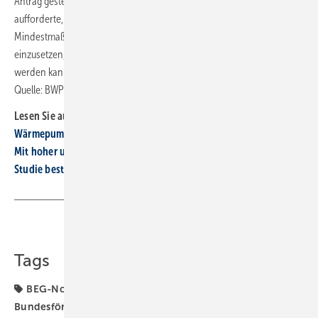
Antrag gestellt, mit dem der Deutsche Bundestag die Bundesregierung
aufforderte, die Stromsteuer ab 2021 auf das europäische
Mindestmaß abzusenken und sich auf europäischer Ebene dafür
einzusetzen, dass die Stromsteuer zeitnah gänzlich abgeschafft
werden kann (
Bundestags-Drucksache 19/8268
). ■
Quelle: BWP / jv
Lesen Sie auch:
Wärmepumpenhochlauf: Verbände fordern Nachbesserung
Mit hoher und einfacher Förderung ist die Wärmepumpe gesetzt
Studie bestätigt: Wärme­pumpe heizt günstiger als Gas-Heizung
Teilen
Link kopieren
Tags
BEG-Novelle
BEG-Reform
BWP
Bundesförderung für effiziente Gebäude
Energiepreise