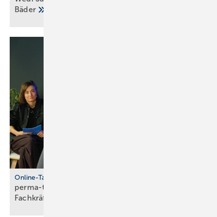
Bä­der
Online-Talkshow
perma-talk: so gelingt Azubi- und
Fach­kräf­te­bin­dung