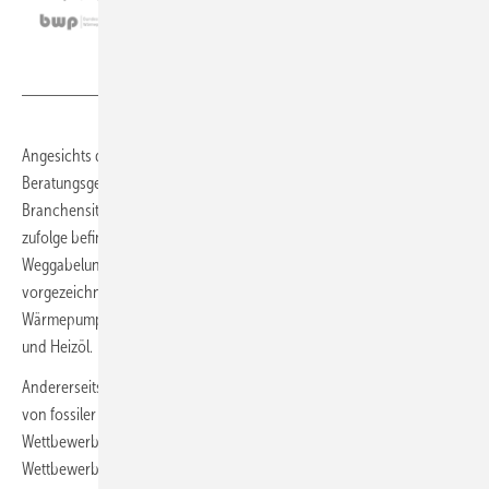
BWP
Angesichts der dynamischen Lage hat der BWP die
Beratungsgesellschaft PwC damit beauftragt, die aktuelle
Branchensituation zu analysieren. Ersten Ergebnisse dieser Studie
zufolge befinde sich die Wärmepumpen-Offensive an einer
Weggabelung. Einerseits sei der Trend zur Wärmepumpe
vorgezeichnet. Die Installationszahlen stiegen europaweit,
Wärmepumpen seien die erste Alternative zur Beheizung mit Erdgas
und Heizöl.
Andererseits befinde sich die Heizungsindustrie bei der Umstellung
von fossiler Heiztechnik zu Wärmepumpen in einem harten
Wettbewerb mit Konkurrenten aus Nordamerika und Asien. In dieser
Wettbewerbslage benötigten die Hersteller in Deutschland eine klare