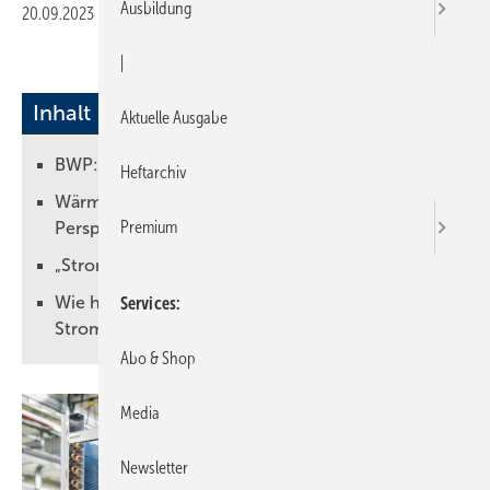
Ausbildung
20.09.2023
|
Druckvorschau
|
Inhalt
Aktuelle Ausgabe
BWP: „Die Branche hat wie vereinbart geliefert“
Heftarchiv
Wärmepumpenhersteller benötige klare
Premium
Perspektive
„Stromsteuer und Umsatzsteuer senken“
Wie hoch ist die geforderte Entlastung beim
Services
Strompreis?
Abo & Shop
Media
Newsletter