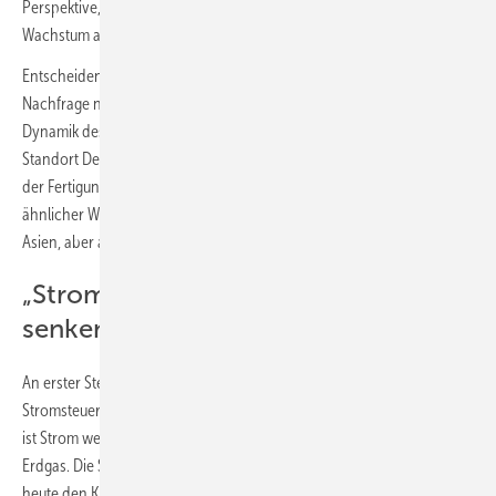
Perspektive, insbesondere einen verlässlichen und eindeutig auf
Wachstum ausgerichteten Heimatmarkt.
Entscheidend seien dafür laut PwC konsequente Maßnahmen, um die
Nachfrage nach Wärmepumpen wieder anzukurbeln und an die gute
Dynamik des Jahres 2022 anzuknüpfen. Außerdem müsse der
Standort Deutschland attraktiver werden und der begonnene Ausbau
der Fertigungskapazitäten mit attraktiven Rahmenbedingungen in
ähnlicher Weise unterstützt werden, wie dies in Nordamerika und
Asien, aber auch in anderen Teilen Europas gelinge.
„Stromsteuer und Umsatzsteuer
senken“
An erster Stelle fordert der BWP deshalb die Absenkung der
Stromsteuer auf das europarechtliche Minimum. Sabel: „Noch immer
ist Strom weitaus stärker mit Steuern und Abgaben belastet als fossiles
Erdgas. Die Stromsteuer ist ein Relikt der Vergangenheit und wirkt
heute den Klimazielen entgegen. Wir fordern keine