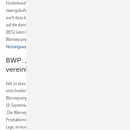
Förderkonditionen ist allgemein bekannt, sie spricht allerdings nichts
zwangsläufig für eine anhaltende Nachfrageschwäche – es könnte
auch dazu kommen, dass es Anfang 2024 zu einem erneuten Ansturm
auf die dann novellierte Bundesförderung für effiziente Gebäude
(BEG) beim Heizungsaustausch kommt und insbesondere die
Wärmepumpenbranche davon profitiert, vgl.:
So soll ab 2024 der
Heizungsaustausch gefördert werden
BWP: „Die Branche hat wie
vereinbart geliefert“
Fakt ist aber, dass sich der Wärmepumpenhochlauf in einer
entscheidenden Phase befindet, wie der BWP anlässlich des 3.
Wärmepumpengipfels mit Bundesminister Robert Habeck am
19. September 2023 feststellt. BWP-Geschäftsführer Dr. Martin Sabel:
„Die Wärmepumpenbranche hat massiv in den Ausbau von
Produktions- und Schulungskapazitäten investiert und ist nun in der
Lage, im kommenden Jahr die vereinbarten 500 000 Wärmepumpen