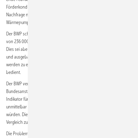
Förderkonditionen für den Heizungsaustausch ab 2024 haben die
Nachfrage nach Wärmepumpen nach Angaben des Bundesverband
Wärmepumpe (BWP) stark einbrechen lassen.
Der BWP schätzt, dass im Jahr 2023 der Absatz an Wärmepumpen
von 236 000 auf etwa 330 000 bis 350 000 Einheiten steigen wird.
Dies sei aber eine Folge der sehr guten Nachfrage aus dem Jahr 2022
und ausgebauter Produktionskapazitäten der Hersteller. Sprich: 2023
werden zu einem großen Teil Kaufentscheidungen aus dem Jahr 2022
bedient.
Der BWP verweist darauf, dass die Wärmepumpenförderung der
Bundesanstalt für Wirtschaft und Ausfuhrkontrolle (BAFA) ein besserer
Indikator für die aktuelle Nachfrage sei, weil Förderanträge
unmittelbar vor Beauftragung einer neuen Wärmepumpe gestellt
würden. Die Anzahl der monatlichen Förderanträge ist hier im
Vergleich zum Vorjahr um 73 % zurückgegangen.
Die Problematik der noch nicht abschließend bekannten