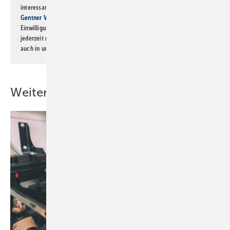
interessante Verlags- und Online-Angebote
der Marken der Alfons W.
Gentner Verlag GmbH & Co. KG
informiert zu werden. Diese
Einwilligung kann ich jederzeit widerrufen und eine Abmeldung ist
jederzeit möglich. Informationen zum Umgang mit Daten finden Sie
auch in unserer
Datenschutzerklärung
.
Weitere Inhalte