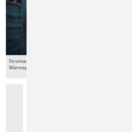
Stromausfall bei Frost: Wie viel halten
Wärmepumpen
aus?