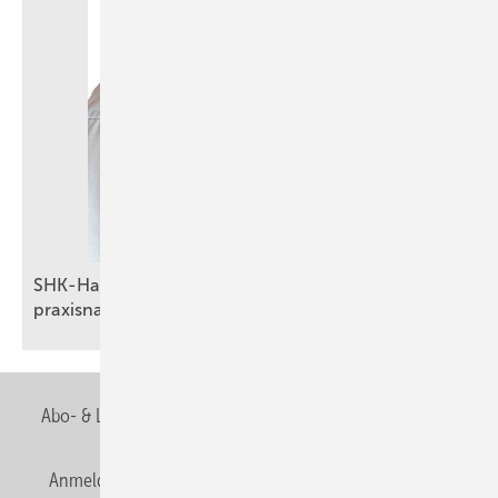
SHK-Handwerk im Fokus: Partnerschaft für
praxisnahe
Energiemanagement-Lösungen
Abo- & Leserservice
AGB
Alle Inhalte chronologisch
Anmelden
Anmeldung & Registrierung
Newsletter