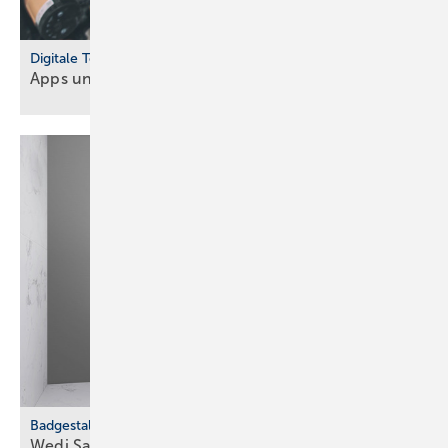
Digitale Tools
Apps und Soft­ware für Hand­werker und
Planer
Badgestaltung
Wedi Sanwell XS: Dusch­wand­mo­dul für klei­ne