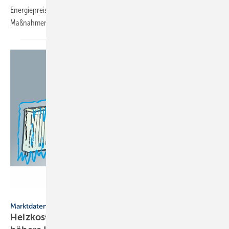
Energiepreise hebeln Sparbemühungen aus – zusätzliche
Maßnahmen zur Verbrauchsreduktion sind
erforderlich.
Andy Short - stock.adobe.com
Marktdaten
Heizkosten 2024: Geringerer Ver­brauch –