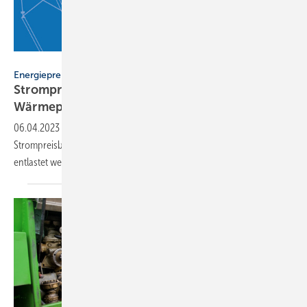
Trueffelpix - stock.adobe.com
Energiepreisbremse
Strompreisbremse: So profitieren
Wärmepumpen-Nutzer
06.04.2023
-
Der Bundesverband Wärmepumpe begrüßt die
Strompreisbremse und erläutert, warum der Strompreis dauerhaft
entlastet werden
muss.