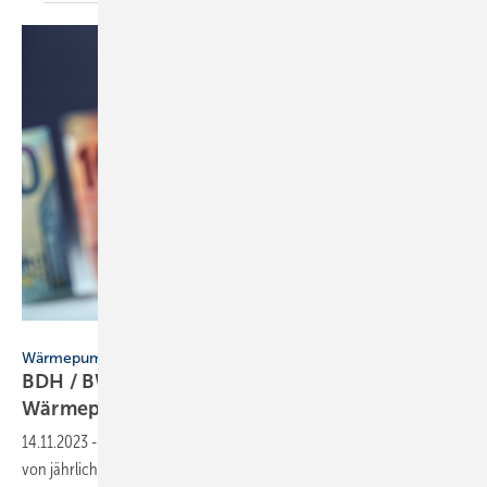
weyo – stock.adobe.com
Wärmepumpenhochlauf
BDH / BWP fordern geringeren Strom­preis für
Wärme­pumpen
14.11.2023
-
Die Heizungsverbände fordern, für den anvisierten Zu­bau
von jährlich 500 000 Wärme­pumpen ab 2024 kurzfristig für Ent­las­