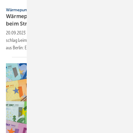
Vaillant Group
Wärmepumpen-Rollout
Wärmepumpenbranche fordert Ent­lastungen
beim
Strompreis
20.09.2023
-
Die Hersteller von Wärme­pumpen fürchten einen Rück­
schlag beim Wärme­pumpen­hoch­lauf und fordern ein starkes Signal
aus Berlin: Entlastungen beim
Strom­preis.