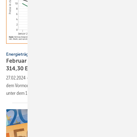
Deutsches Pelletinstitut
Energieträger
Februar 2024: Holzpellet­preis sinkt weiter auf
314,30
Euro/t
27.02.2024
-
Der Preis für Holz­pellets ist im Februar 2024 gegen­über
dem Vor­monat um 3,9 % auf 314,30 Euro/t ge­sun­ken und liegt 14,1 %
unter dem 12-Monats­durch­schnitt von
365,93 Euro/t.