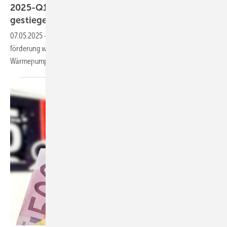
2025-Q1: Wärmepumpen-Absatz ist um 35 %
gestiegen
07.05.2025
-
Die zuletzt stark ge­stie­gene Nach­fra­ge bei der Hei­zungs­
för­de­rung wird im 1. Quar­tal 2025 mit ei­nem Plus von 35 % beim
Wärme­pumpen-Absatz
be­gleitet.