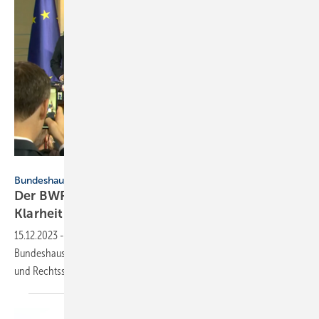
Bundesregierung
Bundeshaushalt 2024
Der BWP fordert von der Bundes­regierung
Klarheit und
Sicherheit
15.12.2023
-
Die Ampel-Koalition hat sich auf einen Entwurf für den
Bundeshaushalt 2024 geeinigt. Der BWP fordert nun, schnell Klarheit
und Rechtssicherheit zu
schaffen.