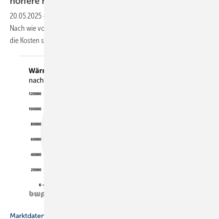
höhere
Kos­ten
20.05.2025
-
Minol hat Heiz­kosten­ab­rech­nungen für 2024 analysiert.
Nach wie vor Trend: Haus­halte gehen bewusster mit Heiz­energie um,
die Kos­ten stei­gen
weiter.
Bundesverband Wärmepumpe
Marktdaten