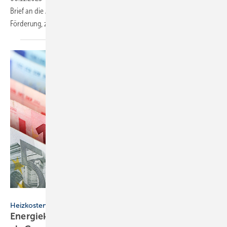
Brief an die Ampel­fraktionen Entscheidungen zur Heizungs-
Förderung, zu Energiepreisen und zur
Wärmeplanung.
Africa Studio – stock.adobe.com
Heizkosten
Energiekosten: Wärmepumpe heizt günstiger