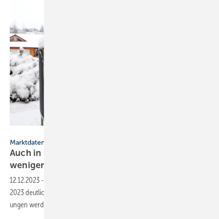
Sebastian Studio – stock.adobe.com
Marktdaten
Auch in Österreich sind 2023 Wärme­pumpen
weniger
gefragt
12.12.2023
-
Der Markt für Wärme­pumpen bleibt in Öster­reich im Jahr
2023 deut­lich unter dem Vor­jahres­niveau. Die staat­lichen Förder­
ungen werden nicht
ab­ge­holt.