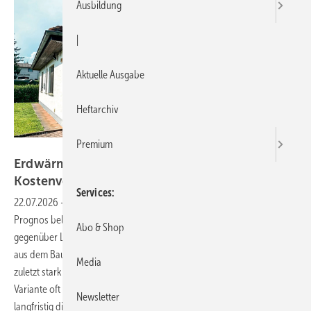
Ausbildung
|
Aktuelle Ausgabe
Heftarchiv
Premium
Bild: SBZ / Drogatz-Krämer
Erdwärmepu mpen bieten im Bestand klare
Kostenvorteile
Services
22.07.2026
-
Eine aktuelle Kurzstudie des Beratungsunternehmens
Prognos belegt deutliche Kostenvorteile von Erdwärmepumpen
Abo & Shop
gegenüber Luft-Wärmepumpen und Gasheizungen im Bestandsbau
aus dem Baujahr 1984–1994. Während Luft-Wasser-Wärmepumpen
Media
zuletzt stark in den Fokus gerückt sind, wird die geothermische
Variante oft unterschätzt, obwohl sie für Ein- und Mehrfamilienhäuser
Newsletter
langfristig die wirtschaftlichere Lösung
darstellt.