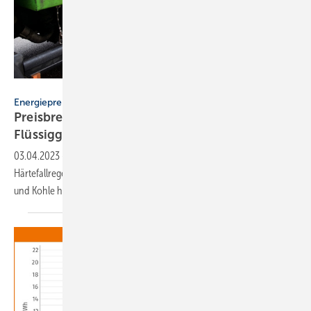
VRD – stock.adobe.com
Energiepreisbremsen
Preisbremse für Heizöl, Holz, Holzpellets und
Flüssiggas
steht
03.04.2023
-
Bund und Länder haben sich auf die Details einer
Härtefallregelung für Privathaushalte, die mit Heizöl, Flüssiggas, Holz
und Kohle heizen,
geeinigt.