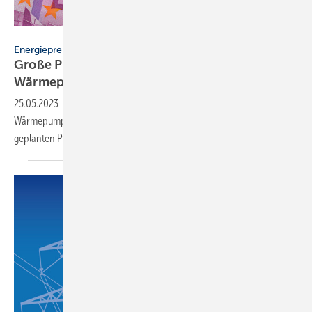
Wolfilser – stock.adobe.com
Energiepreise
Große Preisspanne bei Stromtarifen für
Wärmepumpen
25.05.2023
-
Laut einer Finanztest-Untersuchung liegt der Preis für
Wärmepumpenstrom bei einigen regionalen Tarifen unter der
geplanten Preisbremse von
28 Ct/kWh.