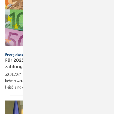
Wolfilser – stock.adobe.com
Energiekosten
Für 2023 drohen teil­weise hohe Nach­
zahlungen bei
Heiz­kosten
30.01.2024
-
Für Wohnungen, die mit Erdgas, Strom und Fernwärme
beheizt werden, ist für 2023 mit einem Kostenanstieg zu rechnen. Bei
Heizöl sind die Kosten
gesunken.