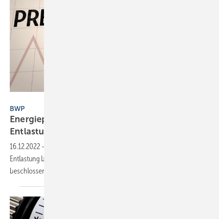
bluedesign - stock.adobe.com
BWP
Energiepreisbremse beschlossen: Zusätzliche
Entlastungen
gefordert
16.12.2022
-
Der Bundesverband Wärmepumpe fordert eine größere
Entlastung bei Strompreisen, als gestern durch die Bundesregierung
beschlossen
wurde.