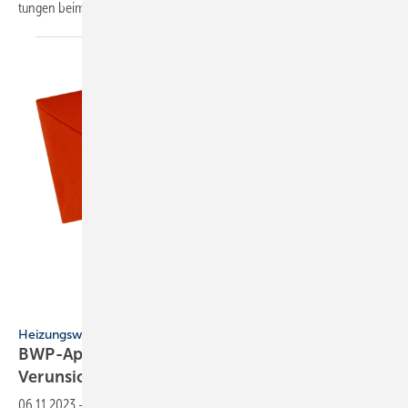
tungen beim Strom­preis zu
sorgen.
chrupka – stock.adobe.com
Heizungswende
BWP-Appell an die Ampel: Heizungs-
Verunsicherung
beenden
06.11.2023
-
Die Wärmepumpen­branche fordert in einem offenen