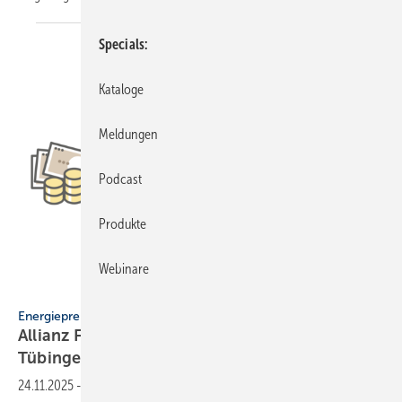
Specials
Kataloge
Meldungen
Podcast
Produkte
Webinare
Kumahara - stock.adobe.com
Energiepreise
Allianz Freie Wärme: Teure Kalte Nahwärme
Tübingen
24.11.2025
-
Die Allianz Freie Wärme kritisiert Wär­me­netz­pla­nun­gen