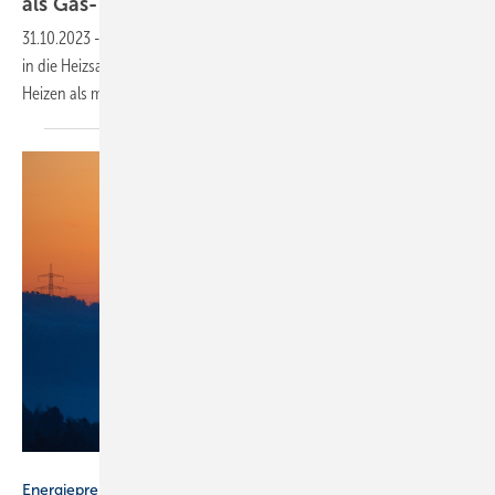
als
Gas-Heizung
31.10.2023
-
Haushalte mit effizienter Wärme­pumpe haben zum Start
in die Heiz­saison 2023/24 rund 30 % geringere Energie­kosten für das
Heizen als mit einer
Gas-Heizung.
Dirk – stock.adobe.com
Energiepreise