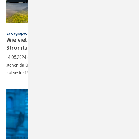
Robert Poorten – stock.adobe.com
Energiepreise
Wie viel man mit einem Wärme­pumpen-
Stromtarif sparen
kann
14.05.2024
-
Wärmepumpen-Stromtarife gibt es schon lange. Nun
stehen dafür zwei verschiedene Optionen zur Verfügung. Finanztip
hat sie für 15 Musterhaushalte
getestet.