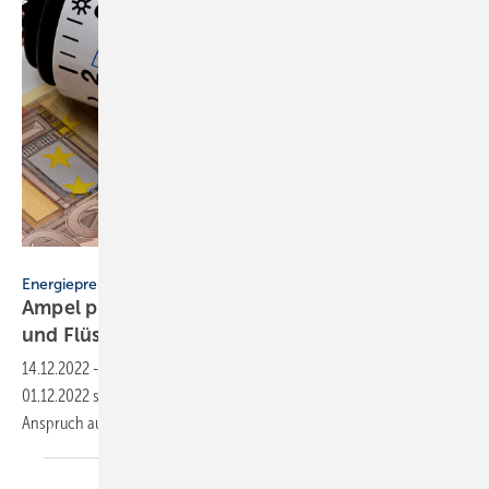
gourmecana – stock.adobe.com
Energiepreise
Ampel plant Entlastungen für Pellets, Heizöl
und
Flüssiggas
14.12.2022
-
Wer Heizöl, Holzpellets und Flüssiggas vom 01.01. bis
01.12.2022 sehr teuer eingekauft hat, soll laut einem Eckpunktepapier
Anspruch auf Hilfe
haben.