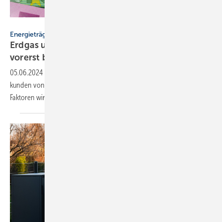
Wolfilser – stock.adobe.com
Energieträger
Erdgas um 25 % verteuert: Nie­drig­preisphase
vorerst
beendet
05.06.2024
-
Erdgas hat sich bei Neuabschlüssen für Haus­halts­
kunden von März bis Mai 2024 um rund 1,6 Ct/kWh verteuert. Von drei
Fak­to­ren wird einer dauer­haft
bleiben.