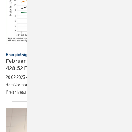
Deutsches Pelletinstitut
Energieträger
Februar 2023: Holzpelletpreis sinkt deutlich auf
428,52
Euro
20.02.2023
-
Der Preis für Holzpellets ist im Februar 2023 gegenüber
dem Vormonat um 14,6 % auf 428,52 Euro/t deutlich gesunken. Das
Preisniveau ist aber weiterhin
hoch.