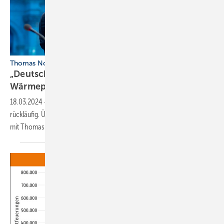
Thomas Nowak über den deutschen Heizungsmarkt
„Deutschland ist ein
Wärmepumpen-Hochpreisland“
18.03.2024
-
Der Wärmepumpenabsatz ist zurzeit europaweit
rückläufig. Über die Perspektiven in Deutschland sprach Tim Geßler
mit Thomas Nowak, Generalsekretär der
EHPA.