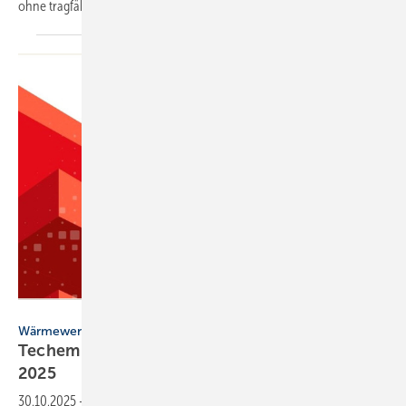
ohne trag­fä­hige markt­wirt­schaft­li­che
Ver­glei­che.
Techem
Wärmewende
Techem Atlas für En­er­gie, Wär­me & Was­ser
2025
30.10.2025
-
Der neue Techem Atlas 2025 zeigt: Steigende