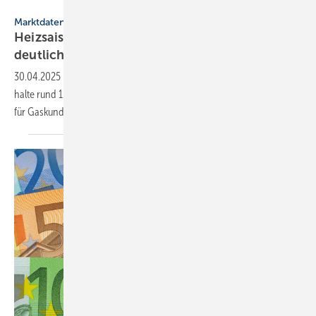
studio v-zwoelf – stock.adobe.com
Marktdaten
Heizsaison 2024/25: Heizen mit Gas war wohl
deutlich
teurer
30.04.2025
-
Von September 2024 bis März 2025 mussten die Haus­
halte rund 11 % mehr heizen als im Vor­jahres­zeit­raum. Ins­be­son­dere
für Gas­kunden stie­gen die
Heizkosten.