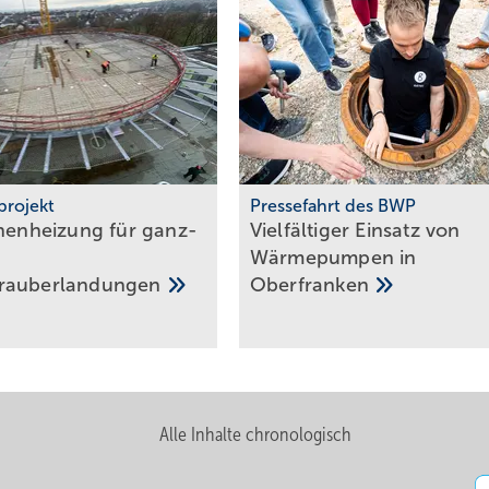
projekt
Pressefahrt des BWP
chenheizung für ganz­
Vielfältiger Einsatz von
Wärmepumpen in
au­ber­lan­dun­gen
Oberfranken
Alle Inhalte chronologisch