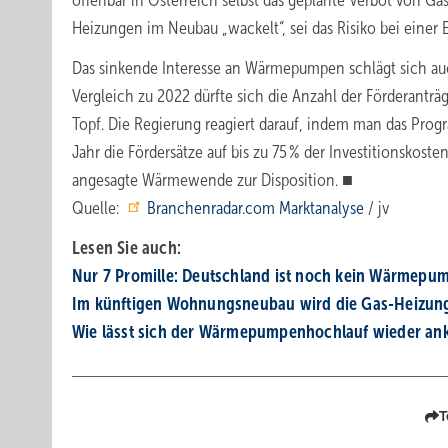
offenbar in Österreich selbst das geplante Verbot von Ga
Heizungen im Neubau „wackelt“, sei das Risiko bei ein
Das sinkende Interesse an Wärmepumpen schlägt sich auch
Vergleich zu 2022 dürfte sich die Anzahl der Förderanträ
Topf. Die Regierung reagiert darauf, indem man das Pr
Jahr die Fördersätze auf bis zu 75 % der Investitionskost
angesagte Wärmewende zur Disposition. ■
Quelle:
Branchenradar.com Marktanalyse
/ jv
Lesen Sie auch:
Nur 7 Promille: Deutschland ist noch kein Wärmep
Im künftigen Wohnungsneubau wird die Gas-Heizun
Wie lässt sich der Wärmepumpenhochlauf wieder an
T