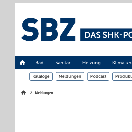
Springe
Springe
Springe
auf
auf
auf
Hauptinhalt
Hauptmenü
SiteSearch
Bad
Sanitär
Heizung
Klima un
Kataloge
Meldungen
Podcast
Produkt
Meldungen