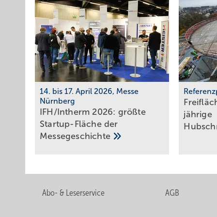
14. bis 17. April 2026, Messe
Referenz
Nürnberg
Freiflä
IFH/Intherm 2026: größte
jäh­rige
Start­up-Fläche der
Hub­schr
Messe­ge­schich­te
Abo- & Leserservice
AGB