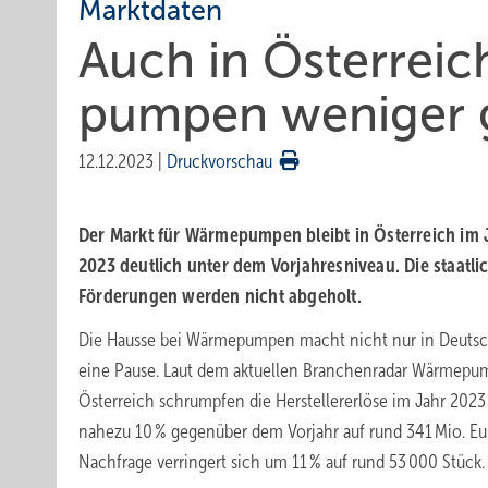
Marktdaten
Auch in Österrei
pumpen weniger 
12.12.2023
|
Druckvorschau
Der Markt für Wärme­pumpen bleibt in Öster­reich im 
2023 deut­lich unter dem Vor­jahres­niveau. Die staat­l
Förder­ungen werden nicht ab­ge­holt.
Die Hausse bei Wärmepumpen macht nicht nur in Deuts
eine Pause. Laut dem aktuellen Branchenradar Wärmepu
Österreich schrumpfen die Herstellererlöse im Jahr 202
nahezu 10 % gegenüber dem Vorjahr auf rund 341 Mio. Eu
Nachfrage verringert sich um 11 % auf rund 53 000 Stück.