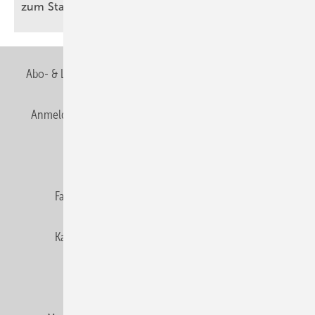
zum
Stan­dard
Abo- & Leserservice
AGB
Alle Inhalte chronologisch
Anmelden
Anmeldung & Registrierung
Newsletter
Datenschutz
E-Paper
Editor's choice
Fachbeiträge
Gentner Verlag
Impressum
Karriere bei Gentner
Team
Mediaservice
Mitgliedschaften und Engagement