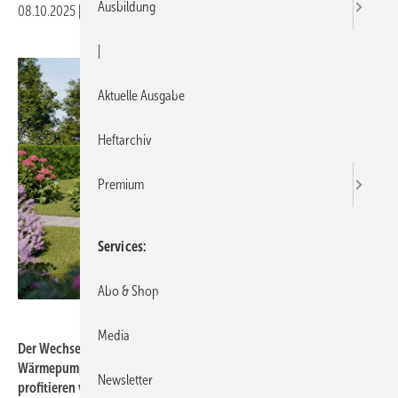
Ausbildung
08.10.2025
|
Druckvorschau
|
Aktuelle Ausgabe
Heftarchiv
Premium
Services
Abo & Shop
Stiebel Eltron
Media
Der Wechsel der alten Heizungsanlage gegen eine moderne
Wärmepumpe wird derzeit stark subventioniert: Sanierer
Newsletter
profitieren von zinsgünstigen Krediten und hohen Fördersummen