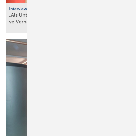
Interview
„Als Unternehmer kann man heute nur durch ak­ti­
ve Ver­net­zung
über­le­ben“