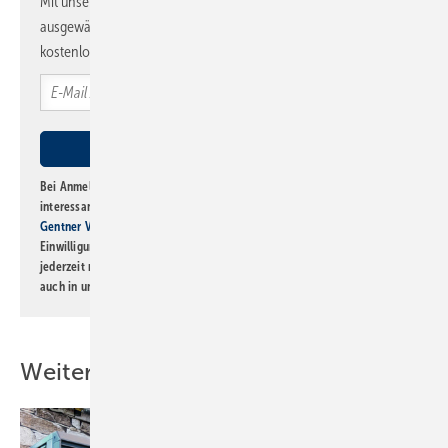
Mit unserem Newsletter erhalten Sie regelmäßig von uns
ausgewählte Informationen und Neuigkeiten, gebündelt und
kostenlos direkt ins Postfach.
Bei Anmeldung zu diesem Newsletter bin ich damit einverstanden, über
interessante Verlags- und Online-Angebote
der Marken der Alfons W.
Gentner Verlag GmbH & Co. KG
informiert zu werden. Diese
Einwilligung kann ich jederzeit widerrufen und eine Abmeldung ist
jederzeit möglich. Informationen zum Umgang mit Daten finden Sie
auch in unserer
Datenschutzerklärung
.
Weitere Inhalte