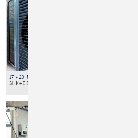
17. - 20. März 2026, Messe Essen
SHK+E Essen 2026: Tech­no­lo­gi­en der
Zu­kunft