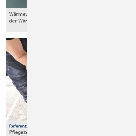
Wä rmewände in der Praxis (Teil 5) – Erneuerung
der
Wärmebereitstellung/-erzeugung
Referenzprojekt Geberit
Pflegezentrum Pful­len­dorf: Dusch-WCs wer­den