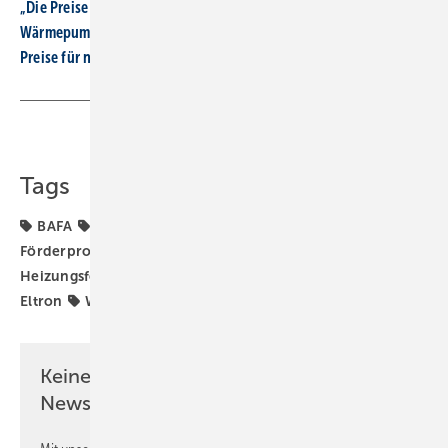
„Die Preise für den Heizungstausch sind zu hoch“
Wärmepumpen-Boom in deut­schen Ei­gen­hei­men
Preise für neue Heizungen in 5 Jahren um 70 % gestiegen
Teilen
Link kopieren
Tags
BAFA
BEG EM
Eltron
Förderprogramm
Förderprogramme
Förderung
Heizungsaustausch
Heizungsförderung
Heizungstausch
KfW
Stiebel
Eltron
Wärmepumpe
Keine Zeit? Kein Problem mit dem SBZ
Newsletter!