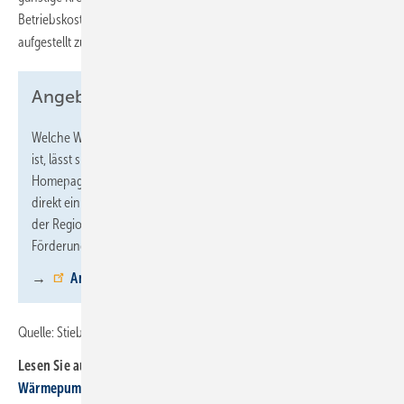
Betriebskosten und die beruhigende Gewissheit, zukunftssicher
aufgestellt zu sein: eine echte Win-win-win-win-Situation!“
Angebotsservice von Stiebel Eltron
Welche Wärmepumpenanlage für das eigene Zuhause geeignet
ist, lässt sich leicht mit einem Frage-Antwort-Tool auf der
Homepage des Herstellers herausfinden. Auf Wunsch erhält man
direkt ein unverbindliches Angebot eines Fachhandwerkers aus
der Region – und natürlich Aussagen über die max. mögliche
Förderung.
→
Angebotsservice
Quelle: Stiebel Eltron / fl
Lesen Sie auch:
Wärmepumpen heizen deutlich günstiger als Gas-Heizungen