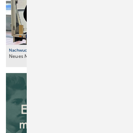
Nachwuchskräfte
Neues Modell für die ÜBA im
SHK-Handwerk