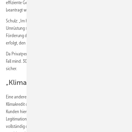
effiziente Gebäude – Einzelmaßnahmen“ (BEG EM) erteilt wurden,
beantragt werden“, so steht es auf der Homepage der KfW.
Schulz: „Im Klartext bedeutet das, dass man einen Förderantrag für die
Umrüstung seiner Heizungsanlage stellt und nach der Zusage der
Förderung durch die KfW, die in der Regel innerhalb weniger Minuten
erfolgt, den KfW-Kredit über seine Hausbank beantragen kann.“
Da Privatpersonen beim Wechsel zur Wärmepumpe aktuell auf jeden
Fall mind. 30 % Förderung bekommen, sei eine Förderzusage derzeit
sicher.
„Klimakredit“ digital abschließen
Eine andere Möglichkeit seien Privatkredite, so Schulz. „Bspw. der
Klimakredit der Commerzbank. Innerhalb von 10 Minuten erhalten
Kunden hier ein unverbindliches Kreditangebot. Und dank der
Legitimation per Video-Ident funktioniert der Vertragsabschluss
vollständig digital“, erklärt er, „Der Klimakredit kann mit einer Laufzeit