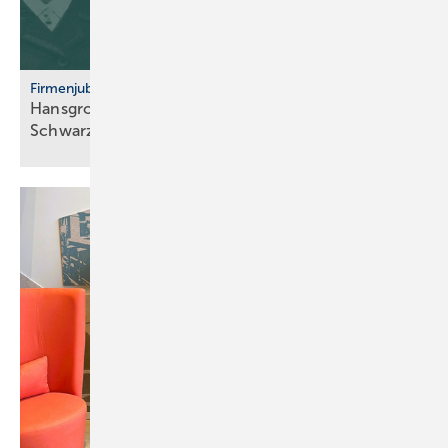
Firmenjubiläum
Hansgrohe: 125 Jahre Sa­ni­tär­tech­nik aus dem
Schwarz­wald