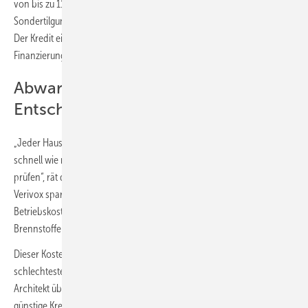
von bis zu 119 Monaten abgeschlossen werden, wobei eine
Sondertilgung unter bestimmten Bedingungen jederzeit möglich ist.
Der Kredit eignet sich so besonders gut für eine überbrückende
Finanzierung, bis der Förderbetrag durch die KfW ausgezahlt wird.“
Abwarten ist die „schlechteste
Entscheidung“
„Jeder Hausbesitzer, der noch mit Gas oder sogar Öl heizt, sollte so
schnell wie möglich den Umstieg auf eine zukunftssichere Alternative
prüfen“, rät der Heizungsexperte. „Laut dem Online-Vergleichsportal
Verivox sparen Wärmepumpennutzer schon jetzt bares Geld bei den
Betriebskosten im Vergleich zu Haushalten, die noch fossile
Brennstoffe benötigen.“
Dieser Kostenvorteil werde Jahr für Jahr größer, so dass Abwarten die
schlechteste Entscheidung sei, die man treffen könne, ist der gelernte
Architekt überzeugt: „Die Fördergelder sind das eine, der extrem
günstige Kredit das andere, dazu kommen noch die niedrigeren