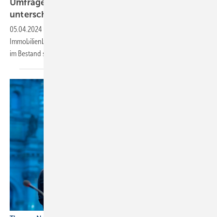
Umfrage: Förderung von Wärme­pum­pen wird
unterschätzt
05.04.2024
-
Eine Civey-Be­fra­gung zeigt, dass mehr als ein Drittel der
Immo­bi­lien­be­sitzer nicht weiß, dass der Ein­bau ei­ner Wär­me­pum­pe
im Be­stand staat­lich ge­för­dert
wird.