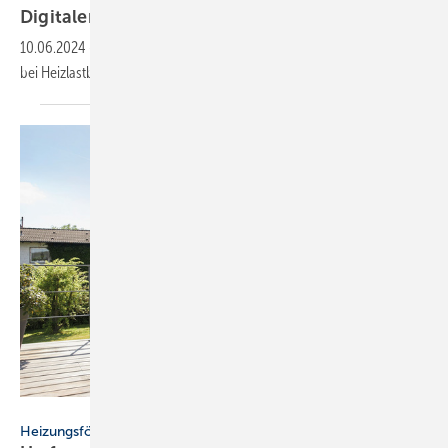
Digitaler Energie-Service von
Atec
10.06.2024
-
Der neue, digitale Energie-Service von Atec unterstützt
bei Heizlastberechnung, hydraulischem Abgleich und BEG
EM.
Vaillant
Heizungsförderung