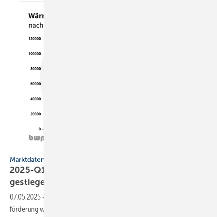
Bundesverband Wärmepumpe
Marktdaten
2025-Q1: Wärmepumpen-Absatz ist um 35 %
gestiegen
07.05.2025
-
Die zuletzt stark ge­stie­gene Nach­fra­ge bei der Hei­zungs­
för­de­rung wird im 1. Quar­tal 2025 mit ei­nem Plus von 35 % beim