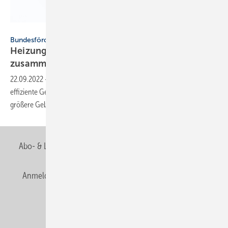
Gina Sanders – stock.adobe.com
Bundesförderung für effiziente Gebäude
Heizungsoptimierung in BEG EM
zusammengestrichen
22.09.2022
-
Robert Habeck hat bei der Bundesförderung für
effiziente Gebäude die Einzelmaßnahmen Heizungsoptimierung für
größere Gebäude
gestrichen.
Abo- & Leserservice
AGB
Alle Inhalte chronologisch
Anmelden
Anmeldung & Registrierung
Newsletter
Datenschutz
E-Paper
Editor's choice