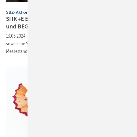
Akarawut - stock.adobe.com / Collage: SBZ
SBZ-Aktion
SHK+E Essen: Sonderheft und Vortrag – GEG
und BEG in 20 Minuten
erklärt
13.03.2024
-
Besucher der SHK+E Essen 2024 erwartet ein Info-Event
sowie eine SBZ Sonderausgabe zur neuen BEG und zum GEG am
Messestand des
SHK-Magazins.