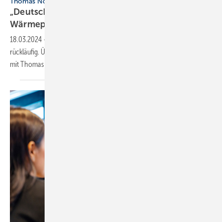
Thomas Nowak über den deutschen Heizungsmarkt
„Deutschland ist ein
Wärmepumpen-Hochpreisland“
18.03.2024
-
Der Wärmepumpenabsatz ist zurzeit europaweit
rückläufig. Über die Perspektiven in Deutschland sprach Tim Geßler
mit Thomas Nowak, Generalsekretär der
EHPA.