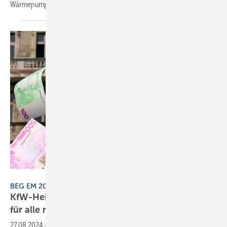
Wärme­pumpen-Absatz
be­gleitet.
bluedesign - stock.adobe.com
BEG EM 2024
KfW-Heizungs­förderung: Antrag­stellung jetzt
für alle
mög­lich
27.08.2024
-
Seit heute können auch Unternehmen, Eigentümer