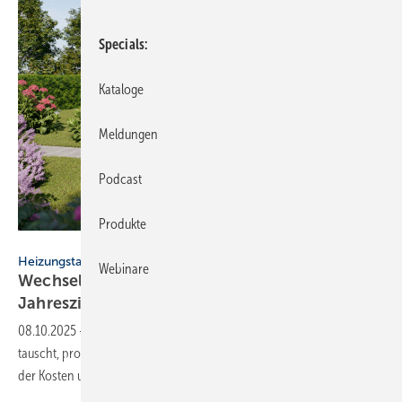
Specials
Kataloge
Meldungen
Podcast
Produkte
Stiebel Eltron
Heizungstausch
Webinare
Wechsel auf Wär­me­pum­pe: Kre­dit ab 0,01 %
Jah­res­zins
08.10.2025
-
Wer seine alte Heizungsanlage gegen eine Wärmepumpe
tauscht, profitiert aktuell von staatlichen Zuschüssen von bis zu 70 %
der Kosten und Kreditangeboten der
KfW-Bank.