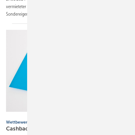
vermieteter Einfamilienhäuser sowie WEG bei Maßnahmen am
Sondereigentum die Heizungsförderung bei der KfW
beantragen.
Pixelot – stock.adobe.com
Wettbewerbszentrale
Cashback-Aktionen für förder­fä­hige Wärme­