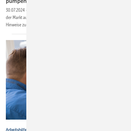
pumpen
beanstandet
30.07.2024
-
Auf die schwa­che Nach­fra­ge nach Wär­me­pum­pen hat
der Markt auch mit Cashback-Ak­ti­o­nen re­a­giert. Oh­ne auf­klä­ren­de
Hin­wei­se zur BEG-Heizungs­för­de­rung kann dies unlauter
sein.
Luftbildcrew
Arbeitshilfe