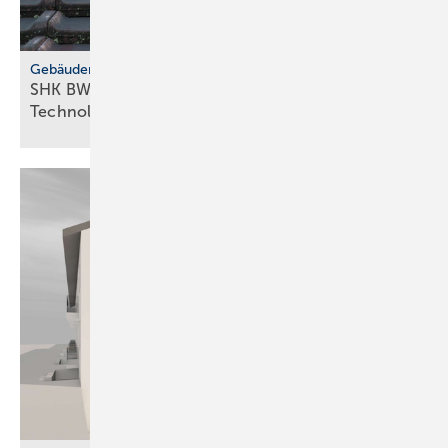
Gebäudemodernisierungsgesetz
SHK BW fordert GMG-Klar­heit und
Tech­no­lo­gie­of­fen­heit