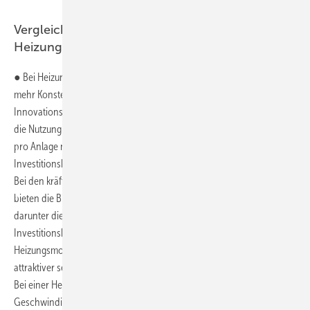
Vergleich für Heizungsmodernisierung mit
Heizungs-Wärmepumpe
● Bei Heizungs-Wärmepumpen gibt es durch den Innovationsbonus
mehr Konstellationen als bei Biomasse-Heizungen. Der
Innovationsbonus wird für die Nutzung natürlicher Kältemittel sowie
die Nutzung von Erd-, Wasser- oder Abwasserwärme gewährt, jedoch
pro Anlage nur einmal. Die Bilder 4 und 5 zeigen in Abhängigkeit der
Investitionskosten den jeweiligen Eigenanteil bzw. den BEG-Zuschuss.
Bei den kräftiger eingefärbten Feldern wechselt der Vorteil: Oberhalb
bieten die BEG-2024 bzw. BEG-2024+14 günstigere Konditionen,
darunter die BEG-2023. Mit dem frühesten Wechsel bei
Investitionskosten über 34 000 Euro wird bei typischen
Heizungsmodernisierungen die BEG-2024 bzw. BEG-2024+14
attraktiver sein.
Bei einer Heizungsmodernisierung mit Heizungs-Tauschbonus bzw.
Geschwindigkeitsbonus oder Speed-Bonus verschiebt sich der