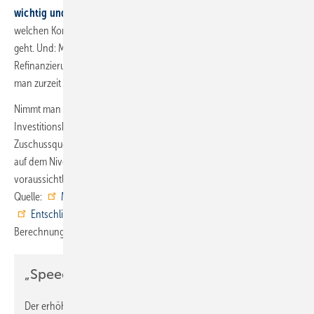
wichtig und richtig ist
). Es stellt sich also eigentlich nur die Frage, zu
welchen Konditionen man mit welcher Lösung in die Realisierung
geht. Und: Mit einer frühen Umsetzung fängt auch die
Refinanzierungsphase früher an. Das ist besonders maßgeblich, wenn
man zurzeit einen teuren Energietarif nutzen muss.
Nimmt man bei der Modernisierung mit Heizungs-Wärmepumpe
Investitionskosten von 28 000 Euro an, liegt der Eigenanteil bei den
Zuschussquoten 55 und 60 % bei 12 600 bzw. 11 200 Euro und damit
auf dem Niveau, das zurzeit für eine neue Gas-Heizung mit
voraussichtlich deutlich höheren Betriebskosten aufzubringen ist. ■
Quelle:
Maßnahmenpaket der Bundesregierung
,
Entschließung auf Bundestags-Drucksache 20/7619
, eigene
Berechnungen / jv
„Speed-Bonus“
Der erhöhte Speed-Bonus als Teil der BEG-Novelle-2024 wird im