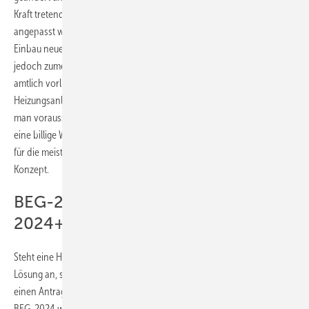
Kraft tretende Novelle des Gebäudeenergiegesetzes (GEG-Novelle)
angepasst werden. Die GEG-Novelle stellt Anforderungen an den
Einbau neuer Heizungsanlagen. In bestehenden Gebäuden greifen sie
jedoch zumeist erst, wenn für das Grundstück eine Wärmeplanung
amtlich vorliegt. Die kalkulatorische Nutzungsdauer einer neuen
Heizungsanlage liegt bei rund 20 Jahren, entsprechend lange muss
man vorausschauen. Mit einer veralteten ineffizienten Heizung auf
eine billige Wärmeversorgung nach der Wärmeplanung zu hoffen, ist
für die meisten Gebäudeeigentümer kein erfolgversprechendes
Konzept.
BEG-2023, BEG-2024 bzw. BEG-
2024+14
Steht eine Heizungsmodernisierung mit einer BEG-förderfähigen
Lösung an, stellt sich aktuell die Frage, ob man noch für die BEG-2023
einen Antrag stellen sollte oder wegen besserer Konditionen auf die
BEG-2024 wartet. Solange keine Förderrichtlinie für die BEG-2024