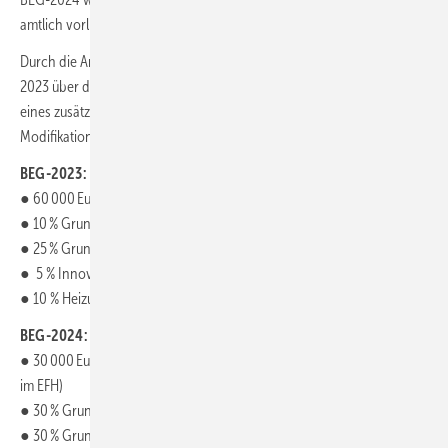
amtlich vorliegt, lässt sich dies nur bedingt beantworten.
Durch die Ankündigung der Bundesregierung vom 26. September
2023 über die 14-Maßnahmen für die Bau- und Immobilienwirtschaft
eines zusätzlichen Speed-Bonus gibt es zurzeit auch noch die
Modifikation „BEG-2024+14“.
BEG-2023:
● 60 000 Euro als Obergrenze der förderfähigen Kosten (im EFH)
● 10 % Grundförderung für Biomasse-Heizungen
● 25 % Grundförderung für Heizungs-Wärmepumpen
● 5 % Innovationsbonus (nur für Wärmepumpen)
● 10 % Heizungs-Tauschbonus
BEG-2024:
● 30 000 Euro als Obergrenze der förderfähigen Kosten (Selbstnutzer
im EFH)
● 30 % Grundförderung für Biomasse-Heizungen
● 30 % Grundförderung für Heizungs-Wärmepumpen