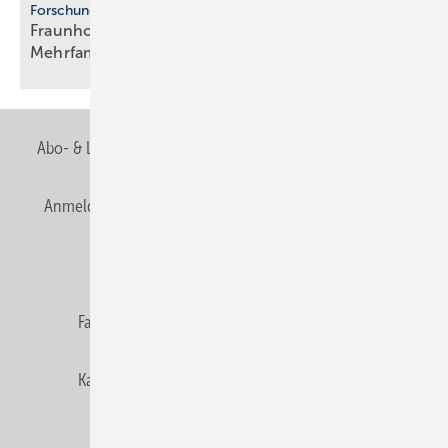
Forschung
Fraunhofer ISE: Propan-Wärme­pum­pen für
Mehr­fa­mi­lien­häuser
Abo- & Leserservice
AGB
Alle Inhalte chronologisch
Anmelden
Anmeldung & Registrierung
Newsletter
Datenschutz
E-Paper
Editor's choice
Fachbeiträge
Gentner Verlag
Impressum
Karriere bei Gentner
Team
Mediaservice
Mitgliedschaften und Engagement