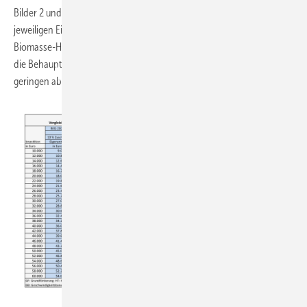
Bilder 2 und 3 zeigen in Abhängigkeit der Investitionskosten den
jeweiligen Eigenanteil bzw. den BEG-Zuschuss. Sie widerlegen für
Biomasse-Heizungen und selbstnutzende Gebäudeeigentümer auch
die Behauptung, dass die BEG-2024 in bestimmten Fällen einen
geringen absoluten Zuschuss bedeuten würde.
JV