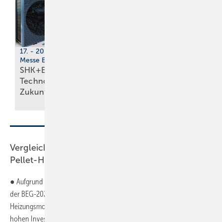
17. - 20. März 2026,
14. bis 17. April 2026,
Messe Essen
Nürnberg
SHK+E Essen 2026:
IFH/Intherm 2026:
Tech­no­lo­gi­en der
Sanitär-, Haus- und
Zu­kunft
Ge­bäu­de­tech­nik
Vergleich für Heizungsmodernisierung mit
Pellet-Heizkessel
● Aufgrund der niedrigen Grundförderung für Biomasse-Heizungen in
der BEG-2023 bieten die BEG-2024 und die BEG-2024+14 bei der
Heizungsmodernisierung mit einer Pellet-Heizung auch bei sehr
hohen Investitionskosten bessere Konditionen. Die nachstehenden