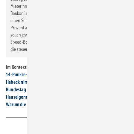
Mieterinnen und Mieter. Um einen weiteren Impuls für die
Baukonjunktur zu setzen, soll die energieeffiziente Sanierung
einen Schub bekommen. Die bisherigen Sanierungssätze von 15
Prozent als Zuschuss und 20 Prozent steuerliche Abschreibung
sollen jeweils auf 30 Prozent angehoben werden. Im Sinne des
Speed-Bonus sinkt der Zuschuss ab 2026 wieder auf 15 Prozent,
die steuerliche Abschreibung auf 20 Prozent.“
Im Kontext:
14-Punkte-Paket: Kommen jetzt Dellen beim Heizungstausch?
Habeck nimmt EH-40-Standard aus dem Ampel-Programm
Bundestag hat die Gebäudeenergiegesetz-Novelle beschlossen
Hauseigentümer sehen Wärmepumpe als Heizkostendämpfer
Warum die Beratungspflicht im GEG dringend angezeigt ist
Teilen
Link kopieren