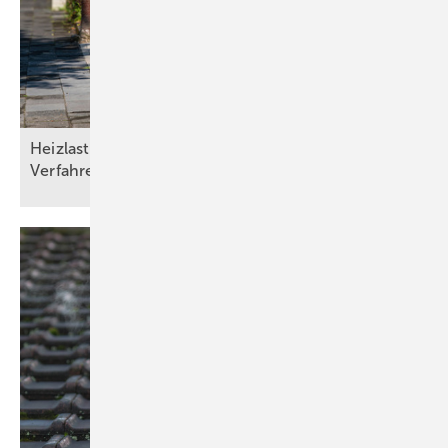
Heizlasten nach DIN/TS ­12831­-1:2020-04: Drei
Verfahren und die Qual der
Wahl