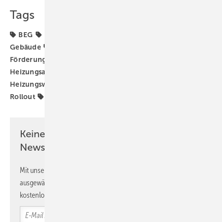
Tags
BEG
BEG-Novelle
Bundesförderung für effiziente
Gebäude
Förderprogramm
Förderprogramme
Förderung
Heizungs-Wärmepumpe
Heizungsaustausch
Heizungsmodernisierung
Heizungswende
Wärmepumpe
Wärmepumpen-
Rollout
Wärmepumpenhochlauf
Wärmewende
Keine Zeit? Kein Problem mit dem SBZ
Newsletter!
Mit unserem Newsletter erhalten Sie regelmäßig von uns
ausgewählte Informationen und Neuigkeiten, gebündelt und
kostenlos direkt ins Postfach.