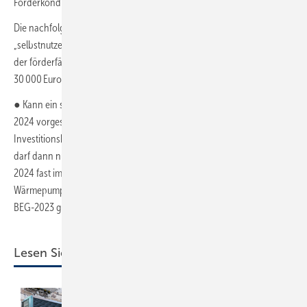
Förderkonditionen möglich.
Die nachfolgenden Aussagen beziehen sich auf den Fall
„selbstnutzender Eigentümer“ und berücksichtigen die Obergrenzen
der förderfähigen Kosten von 60 000 Euro bei der BEG-2023 und von
30 000 Euro bei der BEG-2024.
● Kann ein selbstnutzender Gebäudeeigentümer den erst in der BEG-
2024 vorgesehenen zusätzlichen Einkommensbonus von 30 % der
Investitionskosten beanspruchen – das zu versteuernden Einkommen
darf dann nur zu 40 000 Euro pro Jahr betragen – wird, wird die BEG-
2024 fast immer vorteilhaft sein. Lediglich bei einer sehr teuren
Wärmepumpeninstallation (über 56 000 Euro) ist rechnerisch die
BEG-2023 günstiger.
Lesen Sie auch: