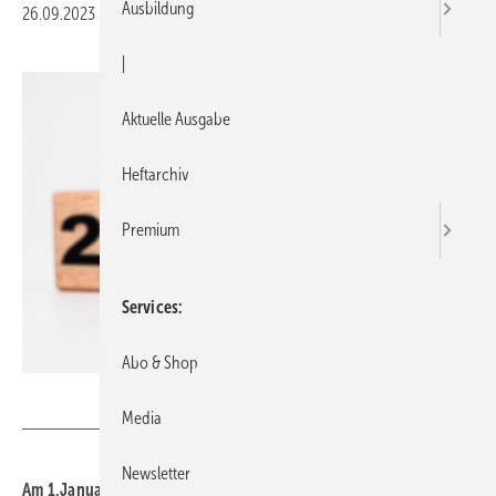
Ausbildung
26.09.2023
|
Druckvorschau
|
Aktuelle Ausgabe
Heftarchiv
Premium
Services
Abo & Shop
Dilok – stock.adobe.com
Media
Newsletter
Am 1. Januar 2024 tritt die GEG-Novelle mit Regelungen zum