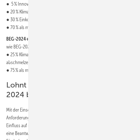
● 5 % Innovationsbonus (nur für Wärmepumpen)
● 20 % Klima-Geschwindigkeitsbonus (ab 2029 abschmelzend)
● 30 % Einkommensbonus
● 70 % als maximaler Zuschuss
BEG-2024+14:
wie BEG-2024, jedoch
● 25 % Klima-Geschwindigkeitsbonus in 2024 und 2025, (ab 2026
abschmelzend)
● 75 % als maximaler Zuschuss
Lohnt sich das Warten auf die BEG-
2024 bzw. BEG-2024+14?
Mit der Einschränkung, dass die beiden BEG-Versionen über die
Anforderungen an die Förderfähigkeit keinen oder nur einen geringen
Einfluss auf die Investitionskosten der Heizungsanlage nehmen, ist
eine Beantwortung über die aktuellen und die angekündigten