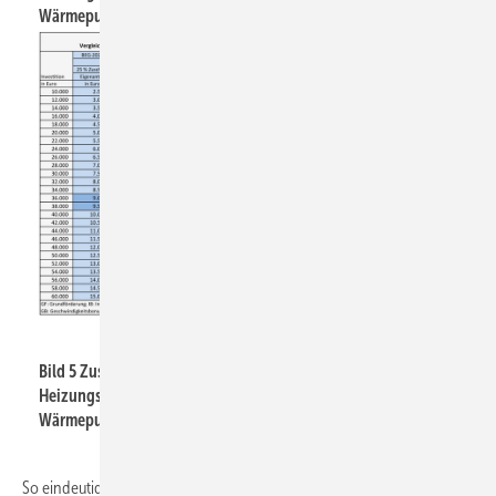
Wärmepumpe.
JV
Bild 5 Zuschuss bei der BEG-geförderten
Heizungsmodernisierung auf Basis einer Heizungs-
Wärmepumpe.
So eindeutig wie bei Pellet-Heizungen ist die Antwort bei aufwendigen