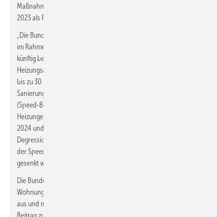
Maßnahmenpaket der Bundesregierung vom 26. September
2023 als Paket-Punkt 11 ankündigt:
„Die Bundesregierung treibt die Heizwende voran. Sie unterstützt
im Rahmen der BEG-Sanierungsförderung Hauseigentümer
künftig beim Einbau einer neuen klimafreundlichen
Heizungsanlage – in der Höhe abhängig vom Einkommen – von
bis zu 30 bis 75 Prozent. Die Richtlinie der BEG-
Sanierungsförderung sieht einen sogenannten Klima-Bonus
(Speed-Bonus) insbesondere für den Austausch besonders alter
Heizungen vor. Die Bundesregierung erhöht den Speed-Bonus in
2024 und 2025 von 20 auf 25 Prozent und zieht die geplante
Degression vor. Um jetzt einen Sanierungsimpuls zu setzen, soll
der Speed-Bonus 2026 und 2027 um jeweils 5 Prozent[punkte]
gesenkt werden, danach um 3 Prozent[punkte].
Die Bundesregierung weitet den Speed-Bonus zudem auch auf
Wohnungsunternehmen sowie Vermieterinnen und Vermieter
aus und motiviert damit Wohnungsunternehmen, zeitnah einen
Beitrag zur Wärmewende zu leisten. Sie entlastet damit auch