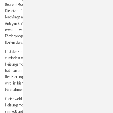
(teuren) Modernisierungen mit einer Heizungs-Wärmepumpe nicht.
Die letzten 18 Monate haben gezeigt, dass mit der stark gestiegenen
Nachfrage auch die Preise für fertig installierte Wärmepumpen-
Anlagen kräftiger gestiegen sind, als es aufgrund der Teuerungen zu
erwarten war. Letztendlich reagieren Märkte auch auf
Förderprogramme und es selten gelingt, den Anspruch sinkende
Kosten durch Lern- und Skalierungseffekte zu erreichen.
Löst der Speed-Bonus einen Nachfrage-Boom aus, könnte dies
zumindest temporär zu höheren Angebotspreisen für die
Heizungsmodernisierung mit einer Wärmepumpe führen. Andererseits
hat man auf Basis der BEG-2023 bisher 24 Monate Zeit zur
Realisierung. Ob die Realisierungszeit beim Speed-Bonus verkürzt
wird, ist bisher nicht bekannt – es würde aber dem Ziel des
Maßnahmenpakets entsprechen.
Gleichwohl ist zu berücksichtigen, dass eine über die BEG geförderte
Heizungsmodernisierung schon ohne den Speed-Bonus fast immer
sinnvoll und lohnend ist (vgl.:
Warum die Beratungspflicht im GEG