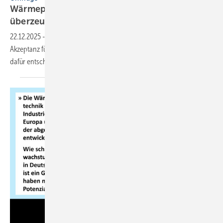
Wärmepumpe wird Favorit: Wirt­schaft­lich­keit
über­zeugt die
Deut­schen
22.12.2025
-
Eine aktuelle Umfrage zeigt einen starken Anstieg der
Akzeptanz für Wärmepumpen. Jeder dritte Deutsche würde sich heute
dafür entscheiden – trotz anhaltender politischer
Unsicherheiten.