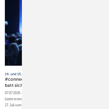
Gennady Danilkin - stock.adobe.com
14. und 15. Oktober 2026, Berlin
#connectingheat 2026: 15 % Früh­bu­cher-Ra­
batt
si­chern
07.07.2026
-
Die Deutsche Wärmekonferenz #connectingheat 2026
bietet erstmals einen eigenen Fachkongress für SHK-Handwerker. Bis
27. Juli vom Early-Bird-Rabatt
profitieren!