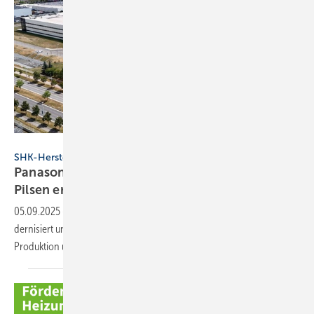
Panasonic
SHK-Hersteller
Panasonic: Erweiterte Wärme­pumpen­fabrik in
Pilsen
eröffnet
05.09.2025
-
Panasonic hat seine Wärme­pumpen­fabrik in Pilsen mo­
der­ni­siert und er­wei­tert. Hinter­grund ist auch die Ver­la­ge­rung von
Pro­duk­tion und For­schung nach
Europa.