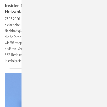
Insider-Strategien für den Verkauf komplexer
Heizanlagen
27.05.2026
-
Hybride Heizanlagen liegen im Trend, denn kombinierte
elektrische und wassergeführte Systeme steigern Effizienz und
Nachhaltigkeit. Doch mit der technischen Komplexität wachsen auch
die Anforderungen, dem Endkunden investitionsintensive Lösungen,
wie Wärmepumpen mit PV, Solarthermie und Speichertechnik, zu
erklären. Vertriebsprofi Wendelin Heinzelmann bei Ritter Energie gibt
SBZ-Redakteurin Katrin Drogatz-Krämer wertvolle Einblicke
in erfolgreiche Strategien der
Kundenberatung.