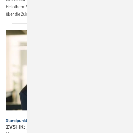
Heliotherm Wärme­pumpen­technik über 50 euro­päische Ex­pert:innen
über die Zukunft der
Heiz­technik.
uniqueandwild
Standpunkt
ZVSHK: „Wir brauchen wirt­schafts­politischen