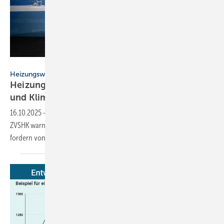
Claudius Pflug
Heizungswende
Heizungsbranche schlägt Alarm: Ar­beits­plät­ze
und Kli­ma­zie­le in
Ge­fahr
16.10.2025
-
Seit 2 Jahren schrumpft der Heizungsmarkt. BDH und
ZVSHK warnen vor den Folgen für Wirtschaft und Klimaziele und
fordern von der Politik mehr Dynamik in einem
5-Punkte-Plan.