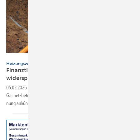
maho – stock.adobe.com
Heizungswende
Finanztip: Kosten für Gasan­schluss-Stillle­gung
widersprechen
05.02.2026
-
Finanztip rät Haus­be­sitzern zum Wider­spruch, wenn der
Gas­netz­be­trei­ber für die Still­le­gung eines Gas­an­schlusses eine Rech­
nung an­kün­digt oder
schickt.