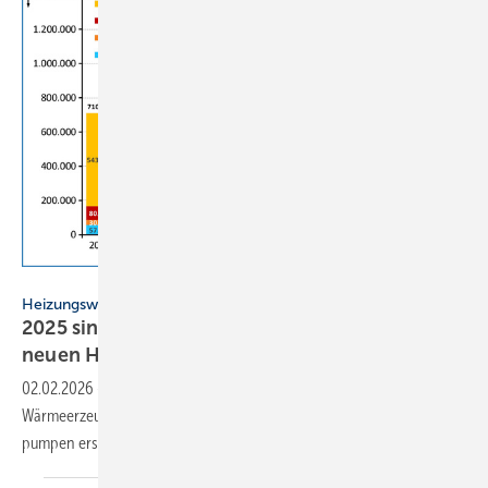
JV / Daten: BDH
Heizungswende
2025 sind Wärmepumpen Markt­führer bei
neuen
Heizungen
02.02.2026
-
2025 hat die Heizungs­industrie 627.000 wasser­führende
Wärme­er­zeu­ger ab­ge­setzt. Mit einem An­teil von 47,7 % lagen Wärme­
pumpen erst­mals an der
Spitze.