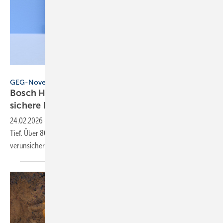
bht2000 - stock.adobe.com
GEG-Novelle
Bosch Home Comfort for­dert kla­re Re­geln und
si­chere
För­de­rung
24.02.2026
-
Der deutsche Heizungsmarkt ist auf einem 15-Jahres-
Tief. Über 80 % der Immobilieneigentümer sind beim Heizungsthema
verunsichert oder
abwartend.