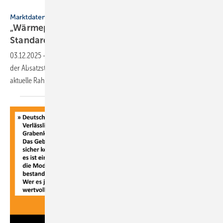
JV / BWP
Marktdaten
„Wärmepumpen sind die neue
Standardheizung“
03.12.2025
-
Im Jahr 2025 werden voraus­sicht­lich Wärme­pumpen in
der Absatz­sta­tis­tik für Wärme­er­zeu­ger an erster Stelle stehen. Der
aktuelle Rah­men
funktio­niert.