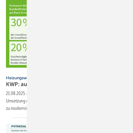
Allianz Freie Wärme
Heizungswende
KWP: auf Maßnahmen warten lohnt
nicht
21.08.2025
-
Die Allianz Freie Wärme rät Hausbesitzern, nicht auf die
Umsetzung der Kommunalen Wärmeplanung zu warten, sondern jetzt
zu modernisieren und Fördermittel zu
nutzen.