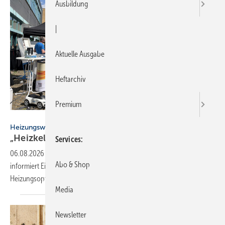
Ausbildung
|
Aktuelle Ausgabe
Heftarchiv
Premium
Öko-Zentrum NRW
Heizungswende NRW
„Heizkeller der Zu­kunft“ star­tet zwei­te
Run­de
Services
06.08.2026
-
Die Veranstaltungsreihe „Heizkeller der Zukunft“
Abo & Shop
informiert Eigentümer in NRW unabhängig über klimafreundliche
Heizungsoptionen – nun folgen acht weitere
Aktionstage.
Media
Newsletter