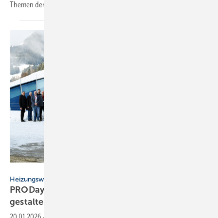
Themen der SHK-Branche
anschaulich.
Heliotherm
Heizungswende
PRODays 2026 – gemeinsam die Wärme­wende
gestalten
20.01.2026
-
Bei den PRODays dis­ku­tierten auf Ein­la­dung von