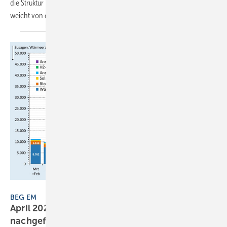
die Struk­tur im Be­stand ent­wickelt sich so­mit trä­ge. Man­che Ten­denz
weicht von der Wahr­neh­mung
ab.
JV
BEG EM
April 2025: Hei­zungs­för­de­rung weiterhin stark
nachgefragt