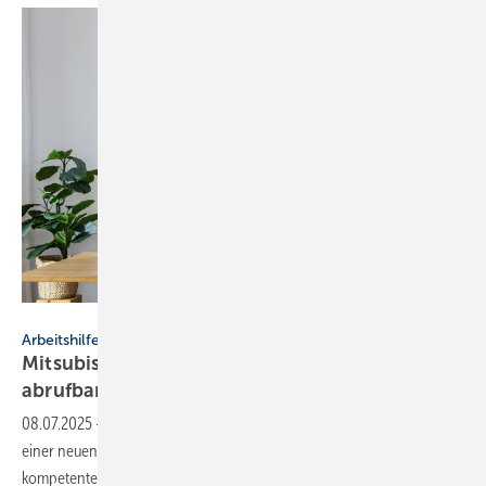
Mitsubishi Electric
Arbeitshilfe
Mitsubishi Electric: neuer Heiztrend profi
abrufbar
08.07.2025
-
Mitsubishi Electric führt seine Inforeihe „Heiztrend“ mit
einer neuen Ausgabe 2025 fort als Grundlage für eine fundierte und
kompetente Beratung bei der
Heizungswahl.