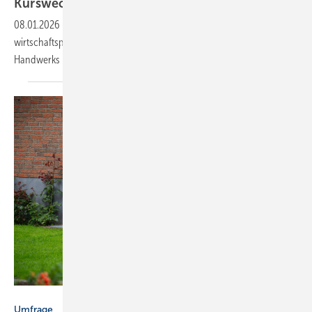
Kurswechsel“
08.01.2026
-
ZVSHK-Präsident Michael Hilpert zur
wirtschaftspolitischen Bilanz der Bundesregierung: „Aus der Sicht des
Handwerks in weiten Teilen ein verlorenes
Jahr.“
snapshotfreddy - stock.adobe.com
Umfrage