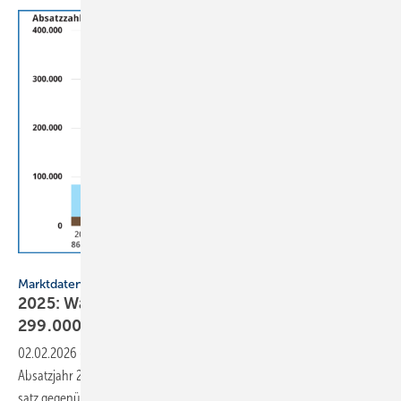
BWP
Marktdaten
2025: Wärmepumpenabsatz steigt um 55 % auf
299.000
Geräte
02.02.2026
-
Die Wärmepumpen-Branche ver­mel­det ein erfolg­reiches
Absatz­jahr 2025: Mit 299.000 Heizungs-Wärme­pumpen stieg der Ab­
satz gegen­über dem Vor­jahr um
55 %.