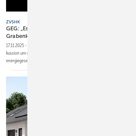
JV / ZVSHK
ZVSHK
GEG: „Es braucht Verlässlichkeit – keine neuen
Grabenkämpfe“
17.11.2025
-
Der ZVSHK warnt ein­dring­lich da­vor, die poli­ti­sche Dis­
kussion um die heizungs­tech­ni­schen An­for­de­run­gen im Ge­bäude­
energie­gesetz erneut zu
ent­fachen.