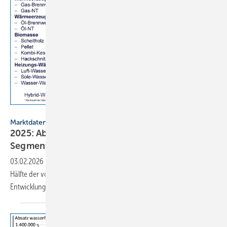
BDH
Marktdaten
2025: Absatz von Heiztechnik in 8 von 16
Segmenten im
Minus
03.02.2026
-
Der Absatz für Heiztechnik war im Jahr 2025 in der
Hälfte der vom BDH ge­mel­de­ten Produktse­gmen­ten rück­läufig. Die
Ent­wick­lung folgt zu­meist der
Wärme­wende.