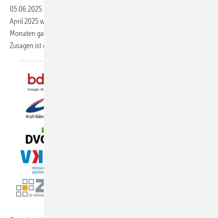
05.06.2025
-
Die Nach­frage nach der KfW-Hei­zungs­för­de­rung lag im
April 2025 weiterhin auf einem hohen Niveau. In den letzten 14
Monaten gab es da­durch 293.801 Projekt­zu­sagen. Bei knapp 237.000
Zu­sa­gen ist eine Wärme­pum­pe
geplant.
Inhaber der abgebildeten Logos