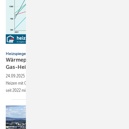
heizspiegel.de
Heizspiegel 2025
Wärmepumpen heizen deutlich günstiger als
Gas-Heizungen
24.09.2025
-
Heizspiegel 2025: Eine Prog­nose zeigt, dass sich das
Heizen mit Gas wieder ver­teuert hat. Nie­dri­gere Heiz­kosten gibt es wie
seit 2022 mit
Wärme­pumpen.