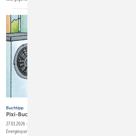
Carlsen Verlag
Buchtipp
Pixi-Buch er­klärt Hei­zungs­wen­de
kind­ge­recht
27.01.2026
-
Die neue Auflage des Pixi Wissen-Buchs „Die
Energiesparfüchse und die neue Heizung“ erklärt Kindern zentrale