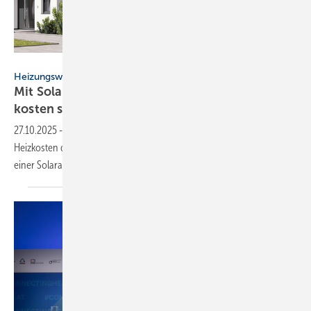
Stiebel Eltron
Heizungswende
Mit Solaranlage und Wär­me­pum­pe 70 % Heiz­
kos­ten
spa­ren
27.10.2025
-
Solarwatt-Analyse zeigt: Hausbesitzer können ihre
Heizkosten durch die Nutzung einer Wärmepumpe in Kombination mit
einer Solaranlage
senken.