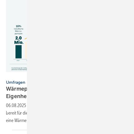
IKND
Umfragen
Wärmepumpen-Boom in deut­schen
Ei­gen­hei­men
06.08.2025
-
Eine Umfrage zeigt: Deutsche Eigenheimbesitzer sind
bereit für die hauseigene Energiewende. Bis 2029 wollen 4 von 10
eine Wärmepumpe zum Heizen
nutzen.