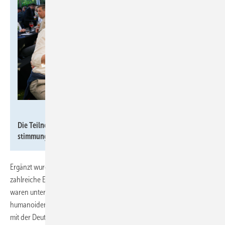
SHK eG
Die Teilnehmenden ließen den Abend in der Eventmühle
stimmungsvoll ausklingen.
Ergänzt wurde das abwechslungsreiche Messeprogramm durch
zahlreiche Erlebnisflächen und besondere Partneraktionen. Mit dabei
waren unter anderem JS-Bikes, Vorwerk, ToneART mit ihrem
humanoiden Roboter, Ludwig Grill, U-ROB sowie unsere Power Zone
mit der Deutschen Bank, der Handwerkskammer Karlsruhe und