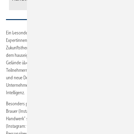
Ein besonderes Highlight waren die Impulsvorträge, bei denen
Expertinnen und Experten praxisnahe Impulse zu aktuellen
Zukunftsthemen des Handwerks vermittelten. Die Vorträge, die live aus
dem hauseigenen Content Production Studio auf das gesamte
Gelände übertragen wurden, stießen bei den Teilnehmerinnen und
Teilnehmern auf großes Interesse und sorgten für viele Gespräche
und neue Denkanstöße rund um Mitarbeitergewinnung,
Unternehmensentwicklung, Marketing, Digitalisierung und Künstliche
Intelligenz.
Besonders positiv aufgenommen wurden die Vorträge von Madita
Brauer (Instagram: frauimhandwerk) zum Thema „Frauen im
Handwerk“ sowie die gemeinsamen Sessions mit Martin Vögel
(Instagram: voegel.missen) zu modernen Ansätzen in den Bereichen
Personalgewinnung und Marketing.