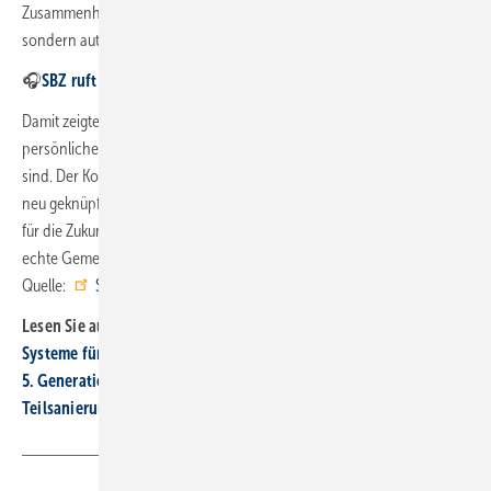
Zusammenhalt und Herzblut – nicht aufgesetzt und oberflächlich,
sondern authentisch und echt.“
🎧
SBZ ruft an bei Stiebel Eltron zu 50 Jah­ren Wärme­pumpe
Damit zeigte der SHK-Jahreskongress 2026 eindrucksvoll, wie wertvoll
persönlicher Austausch und gemeinsames Erleben für die Branche
sind. Der Kongress machte deutlich, dass aus intensiven Gesprächen,
neu geknüpften Kontakten und geteiltem Wissen nachhaltige Impulse
für die Zukunft entstehen – und dass aus einem starken Verbund
echte Gemeinschaft wächst. ■
Quelle:
SHK eG
/ ml
Lesen Sie auch:
Systeme für SHK-Profis: biobasiert, rand­los, mobil
5. Generation übernimmt Füh­rung bei Reisser
Teil sanieru ng neu gedacht: Bad wird zum Wohlfühlraum