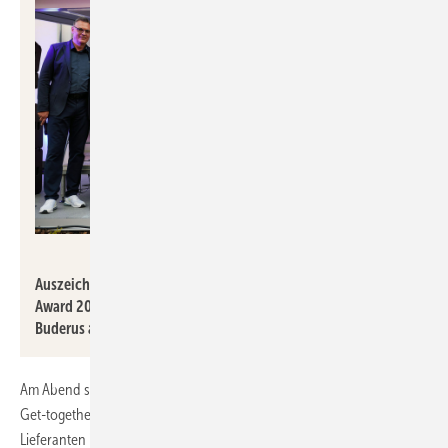
SHK eG
Auszeichnung für starke Partnerschaften: Beim Best Partner
Award 2026 belegte HSK den ersten Platz, gefolgt von
Buderus auf Platz zwei und Maincor auf Platz drei.
Am Abend stand das gemeinsame Networking im Mittelpunkt. Beim
Get-together am SHK-Campus kamen Mitglieder, Partner und
Lieferanten in entspannter Atmosphäre zusammen. Neben