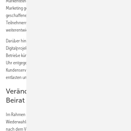
Markenteilnehmer weiter auszubauen und gemeinschaftliches
Marketing gezielt zu stärken. Ergänzt wird die Initiative durch das neu
geschaffene Markenforum, das den Austausch zwischen den
Teilnehmern fördern und gemeinsame Marketingmaßnahmen
weiterentwickeln soll.
Darüber hinaus wurde mit dem „SHK KI-Master“ ein neues
Digitalprojekt vorgestellt. Der KI-gestützte Servicemitarbeiter soll
Betriebe künftig im Tagesgeschäft unterstützen, Anfragen rund um die
Uhr entgegennehmen, Anliegen vorqualifizieren und den
Kundenservice verbessern. Die Lösung soll Mitgliedsbetriebe spürbar
entlasten und gleichzeitig die Erreichbarkeit erhöhen.
Veränderungen in Aufsichtsrat und
Beirat
Im Rahmen der Generalversammlung fanden außerdem Neu- und
Wiederwahlen im Aufsichtsrat und Beirat statt. Ina Säuberlich trat
nach dem Verkauf ihres Betriebs aus dem Aufsichtsrat zurück und