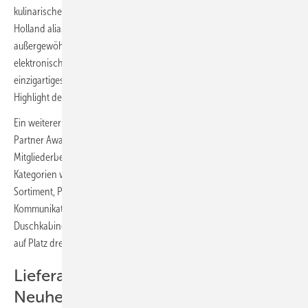
kulinarischen Highlights sorgte vor allem der Live-Auftritt von Jonas
Holland alias „AfterCooking“ für Begeisterung. Mit seiner
außergewöhnlichen Performance aus selbstgebauten Instrumenten,
elektronischen Elementen und kreativer Klangkunst schuf er ein
einzigartiges Erlebnis und machte den Abend zu einem besonderen
Highlight des Kongresses.
Ein weiterer emotionaler Höhepunkt war die Verleihung des „Best
Partner Awards“. Grundlage der Auszeichnung war eine
Mitgliederbefragung, bei der die Lieferantenpartner im Vorfeld in
Kategorien wie Lieferzuverlässigkeit & Logistik, Produktqualität &
Sortiment, Preisgestaltung & Konditionen sowie Service &
Kommunikation bewertet wurden. Den 1. Platz belegte HSK
Duschkabinenbau, gefolgt von Buderus auf Platz zwei und Maincor
auf Platz drei.
Lieferantenmesse, Power Zone und
Neuheiten