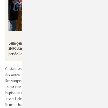
SHK eG
Beim gemeinsamen Mittagssnack auf dem
SHKGelände entstanden in entspannter Atmosphäre viele
persönliche Gespräche und neue Kontakte.
Vorstandsvorsitzender Sven Mischel fasste die besondere Stimmung
des Wochenendes treffend zusammen: „das WIR. macht FreuNde. –
Der Kongress 2026 bei uns ‚zu Hause‘ in der SHK-Zentrale war mehr
als nur eine Veranstaltung. Es waren Tage voller Gemeinschaft,
Inspiration und echtem Austausch unter Freunden. Viele Mitglieder,
unsere Lieferantenpartner und auch unser Gastredner Konny
Reimann haben gezeigt, was unsere Gemeinschaft ausmacht: