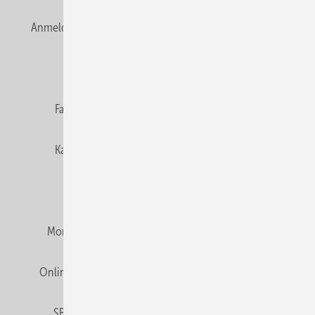
Anmelden
Anmeldung & Registrierung
Newsletter
Datenschutz
E-Paper
Editor's choice
Fachbeiträge
Gentner Verlag
Impressum
Karriere bei Gentner
Team
Mediaservice
Mitgliedschaften und Engagement
Montagezeiten Heizung
Montagezeiten Sanitär
Online Mediadaten
Privacy Manager
RSS-Feed
SBZ abonnieren
Veranstaltungen / Webinare