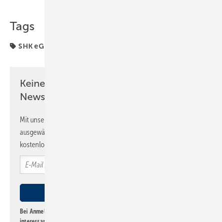
Teilen
Link kopieren
Tags
SHK eG
Keine Zeit? Kein Problem mit dem SBZ
Newsletter!
Mit unserem Newsletter erhalten Sie regelmäßig von uns
ausgewählte Informationen und Neuigkeiten, gebündelt und
kostenlos direkt ins Postfach.
Bei Anmeldung zu diesem Newsletter bin ich damit einverstanden, über
interessante Verlags- und Online-Angebote
der Marken der Alfons W.