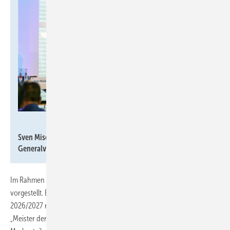
SHK eG
Sven Mischel, Vorstandsvorsitzender der SHK eG, eröffnet die
Generalversammlung.
Im Rahmen der Versammlung wurden zudem neue Zukunftsprojekte
vorgestellt. Ein Schwerpunkt lag auf der neuen Werbeoffensive
2026/2027 rund um die Marken „Die Bad- & Heizungsgestalter“ sowie
„Meister der Elemente“. Ziel ist es, die Sichtbarkeit der