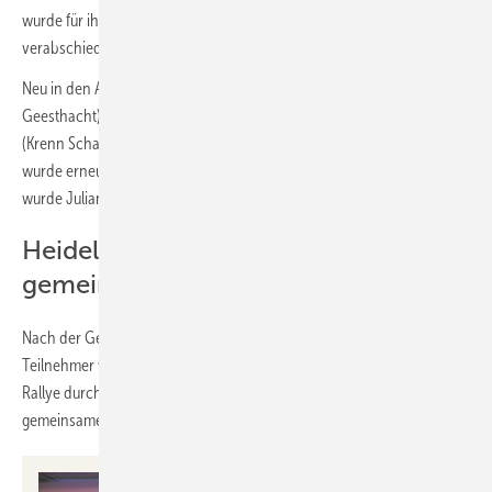
wurde für ihr langjähriges Engagement mit großem Applaus
verabschiedet.
Neu in den Aufsichtsrat gewählt wurde Martin Langpap (Voigt GmbH,
Geesthacht), der damit aus dem Beirat ausschied. Gerald Krenn
(Krenn Schatzinsel GmbH, Waidhofen an der Thaya, Österreich)
wurde erneut in seinem Amt bestätigt. Neu in den Beirat gewählt
wurde Julian Bock von der Alfred Bock GmbH, Neufahrn.
Heidelberg, Networking und
gemeinsame Erlebnisse
Nach der Generalversammlung ging es für die Teilnehmerinnen und
Teilnehmer weiter nach Heidelberg. Dort sorgte eine interaktive iPad-
Rallye durch die Altstadt für Teamgeist, Unterhaltung und
gemeinsames Entdecken.