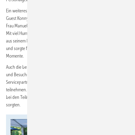
Ein weiteres Highlight des Tages war die „Sabbelstunde“ mit Special
Guest Konny Reimann (Facebook: Konny Reimann), der von seiner
Frau Manuela Reimann (Instagram: manuelareimann) begleitet wurde.
Mit viel Humor, ehrlichen Einblicken und spannenden Geschichten
aus seinem Leben und dem Handwerk begeisterte er das Publikum
und sorgte für zahlreiche Lacher, Inspiration und authentische
Momente.
Auch die beliebte Lieferantenrallye durfte nicht fehlen. Besucherinnen
und Besucher sammelten an den Messeständen der Lieferanten- und
Servicepartner Sticker und konnten damit an einer großen Verlosung
teilnehmen. Insgesamt wurden dabei 17 attraktive Preise verlost, die
bei den Teilnehmerinnen und Teilnehmern für große Begeisterung
sorgten.