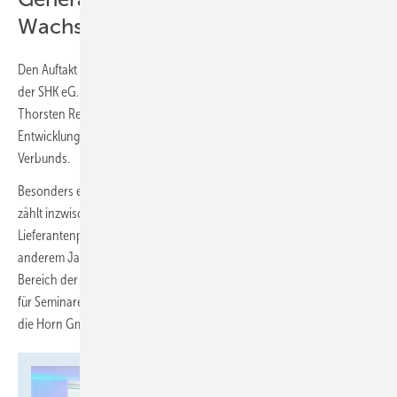
Wachstum und Zukunftsprojekte
Den Auftakt bildete am Freitag, den 08. Mai, die Generalversammlung
der SHK eG. Vorstandsvorsitzender Sven Mischel und Vorstand
Thorsten Renk informierten die Mitglieder über aktuelle
Entwicklungen, strategische Projekte und die positive Entwicklung des
Verbunds.
Besonders erfreulich: Die SHK eG wächst weiterhin kontinuierlich und
zählt inzwischen 1258 Mitgliedsbetriebe sowie insgesamt 120
Lieferantenpartner. Zu den neuen Lieferantenpartnern zählen unter
anderem Jaga, BWT, Olympia sowie Spanndecken Bamberger. Im
Bereich der Servicepartner konnten außerdem die Ocean Akademie
für Seminare und Weiterbildung, Stellantis im Bereich Fahrzeuge sowie
die Horn GmbH für IT- und Bürobedarf gewonnen werden.