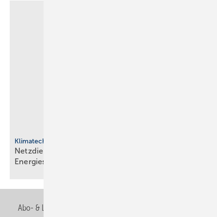
Klimatechnik
Netzdienliche HLK-Sys­te­me: Neue Rol­le im
En­er­gie­sys­tem
Abo- & Leserservice
AGB
Alle Inhalte chronologisch