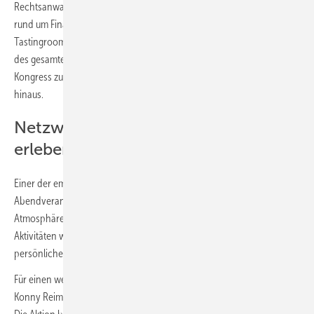
Rechtsanwalt Nico Arfmann, die praxisnahe Einblicke und Beratung
rund um Finanzierung, Handwerk und Recht boten. Auch der
Tastingroom und die beliebten Helikopterrundflüge sorgten während
des gesamten Tages für besondere Momente und machten den
Kongress zu einem Erlebnis weit über das klassische Messeformat
hinaus.
Netzwerken, feiern, gemeinsam
erleben
Einer der emotionalen Höhepunkte des Wochenendes war die große
Abendveranstaltung in der Eventmühle Kraichgau. In besonderer
Atmosphäre mit Live-Musik, DJ, BBQ-Stationen und gemeinsamen
Aktivitäten wurde deutlich, was die SHK-Gemeinschaft ausmacht:
persönlicher Austausch, Zusammenhalt und echte Begegnungen.
Für einen weiteren besonderen Moment sorgte die Versteigerung von
Konny Reimanns „Cowboy Stiefeln“ zugunsten eines guten Zwecks.