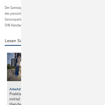
Der Samstag stand ganz im Zeichen der großen Lieferantenmesse und
des persönlichen Austauschs. Zahlreiche Lieferanten- und
Servicepartner präsentierten ihre Neuheiten und Lösungen für das
SHK-Handwerk.
Lesen Sie auch:
Interview
„Als Unternehmer
Arbeitshilfen
Praktische Hilfs­
kann man heute nur
mittel für
durch ak­ti­ve Ver­net­
Hand­werker
zung
über­le­ben“