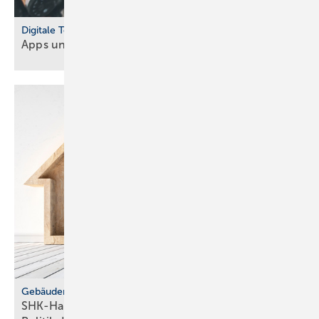
Digitale Tools
Apps und Soft­ware für Hand­werker und
Planer
Gebäudemodernisierungsgesetz
SHK-Handwerk: ver­läss­li­che Hei­zungs­wahl statt