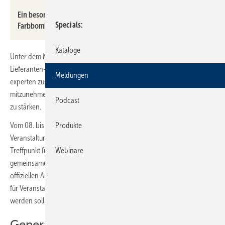
Ein besonderes Highlight der Abendveranstaltung waren
Specials
Farbbomben.
Kataloge
Unter dem Motto „das WIR. macht FreuNde“ kamen Mitglieder,
Lieferanten- und Servicepartner sowie Branchenexpertinnen und -
Meldungen
experten zusammen, um sich auszutauschen, neue Impulse
mitzunehmen und die Gemeinschaft innerhalb des Verbunds weiter
Podcast
zu stärken.
Vom 08. bis 10. Mai 2026 wurde der SHK-Campus gemeinsam mit den
Produkte
Veranstaltungsorten in Heidelberg und der Eventmühle Kraichgau zum
Treffpunkt für persönliches Networking, Neuerungen und
Webinare
gemeinsames Erleben. Gleichzeitig markierte der Kongress den
offiziellen Auftakt des neuen SHK-Campus, der künftig als zentraler Ort
für Veranstaltungen, Schulungen und Austauschformate genutzt
werden soll.
Generalversammlung mit Blick auf