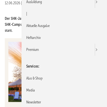
Ausbildung
12.06.2026
|
Druckvorschau
|
Der SHK-Jahreskongress fand in die­sem Jahr erst­mals direkt am
SHK-Campus und damit am Haupt­sitz der SHK eG in Bruch­sal
Aktuelle Ausgabe
statt.
Heftarchiv
Premium
Services
Abo & Shop
Media
Newsletter
SHK eG