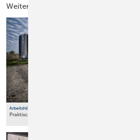
Weitere Inhalte
Arbeitshilfen
Praktische Hilfs­mittel für
Hand­werker