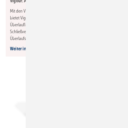
Vigour: Aufsatzschalen ohne sichtbaren Überlauf
Mit den V3-Aufsatzschalen und dem Ablaufsystem Aquaguard+
bietet Vigour eine Lösung für Waschplätze ohne sichtbares
Überlaufloch. Aquaguard+ ergänzt die Waschplätze um ein
Schließventil mit Push-to-open-Funktion und integriertem
Überlaufschutz.
Weiter informieren