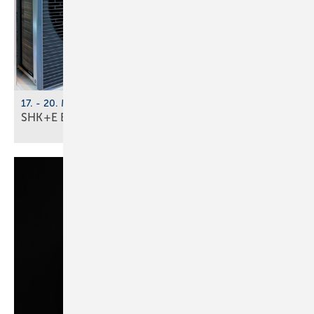
17. - 20. März 2026, Messe Essen
SHK+E Essen 2026: Tech­no­lo­gi­en der
Zu­kunft