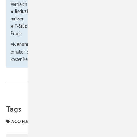
Vergleich
● Reduzierter Bleigrenzwert:
Was SHK-Betriebe jetzt wissen
müssen
● T-Stück-Installationen:
Neue Erkenntnisse aus Theorie und
Praxis
Als
Abonnent des PREMIUM- oder DIGITAL PLUS-Abos
erhalten Sie die Fokus-Themenhefte der abonnierten Zeitschrift
kostenfrei als
PDF-Download
.
Teilen
Link kopieren
Tags
ACO Haustechnik
Bosch
Vigour
Wöhler