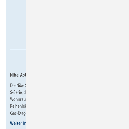
Nibe
Nibe: Abluft-Wärmepumpe mit R290 für Wohngebäude
Die Nibe S735 ist eine innen aufgestellte Abluft-Wärmepumpe der
S-Serie, die Heizung, Warmwasserbereitung und
Wohnraumlüftung in einem Kompaktgerät vereint. Sie ist für EFH,
Reihenhäuser, Wohnungen in MFH und für den Austausch von
Gas-­Etagenheizungen geeignet.
Weiter informieren