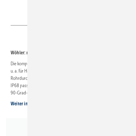
Wöhler
Wöhler: mehr Durchblick im Alltag
Die kompakte Inspektionskamer VIS 260 von Wöhler eignet sich
u. a. für Hausabflüsse und Küchenleitungen mit
Rohrdurchmessern von 40 bis 70 mm. Der Kamerakopf nach
IP68 passiert mit der 20 m langen Kamerastange auch mehrere
90-Grad-Bögen.
Weiter informieren