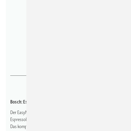
Bosch
Bosch: Espresso für unterwegs
Der EasyMoka 18V-2 Inox von Bosch ist ein akkubetriebener
Espressokocher für den mobilen Kaffeegenuss auf der Baustelle.
Das kompakte Gerät ist Teil des „18 V Power for All Systems“ und