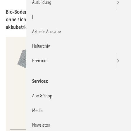
Ausbildung
Bio-Bodenablauf, Abluft-WP mit Propan, Aufsatz­schalen
|
ohne sicht­baren Über­lauf, smarte Inspek­tions­kamera,
akku­be­trie­bene Espresso­maschine.
Aktuelle Ausgabe
Heftarchiv
Premium
Services
Abo & Shop
Media
Aco Haustechnik
Newsletter