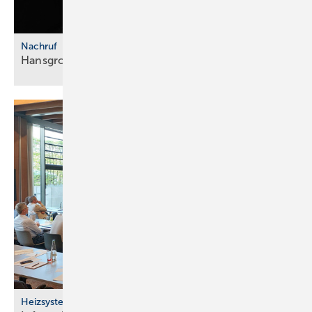
Nachruf
Hansgrohe Group trauert um Klaus
Grohe
Heizsysteme