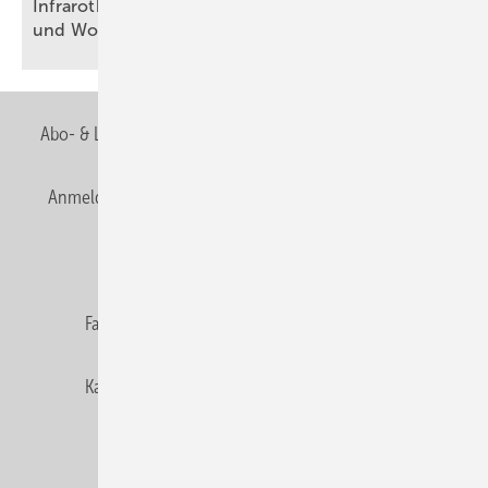
Infrarotheizung: Bau­stein für be­zahl­ba­res Bau­en
und
Woh­nen
Abo- & Leserservice
AGB
Alle Inhalte chronologisch
Anmelden
Anmeldung & Registrierung
Newsletter
Datenschutz
E-Paper
Editor's choice
Fachbeiträge
Gentner Verlag
Impressum
Karriere bei Gentner
Team
Mediaservice
Mitgliedschaften und Engagement