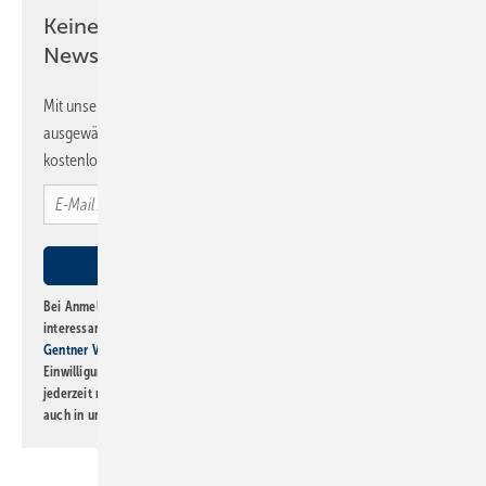
Keine Zeit? Kein Problem mit dem SBZ
Newsletter!
Mit unserem Newsletter erhalten Sie regelmäßig von uns
ausgewählte Informationen und Neuigkeiten, gebündelt und
kostenlos direkt ins Postfach.
Bei Anmeldung zu diesem Newsletter bin ich damit einverstanden, über
interessante Verlags- und Online-Angebote
der Marken der Alfons W.
Gentner Verlag GmbH & Co. KG
informiert zu werden. Diese
Einwilligung kann ich jederzeit widerrufen und eine Abmeldung ist
jederzeit möglich. Informationen zum Umgang mit Daten finden Sie
auch in unserer
Datenschutzerklärung
.