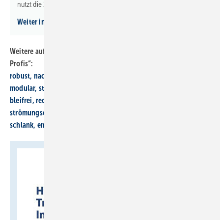
nutzt die 18-V-Akkus von Bosch.
Weiter informieren
Weitere aufgestöbert-Beiträge aus der Reihe „Systeme für SHK-
Profis“:
robust, nach­hal­tig, schützend
mo­du­lar, struk­tu­riert, hy­gie­nisch
blei­frei, recy­celt, dicht
strö­mungs­opti­miert, leicht, sen­sor­basiert
schlank, emis­si­ons­arm, di­gi­tal steu­er­bar