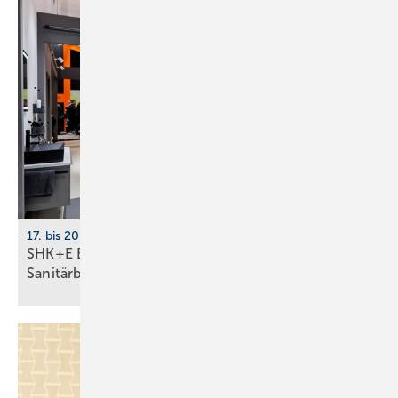
17. bis 20. März 2026, Messe Essen
SHK+E Essen mit neuer Impuls­fläche für die
Sani­tär­branche