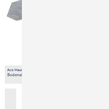
Aco Haustechnik
Bodenablauf aus biobasiertem
Kunststoff