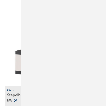
Ovum
Stapelbare Sole-Wärmepumpe mit Propan bis 54
kW