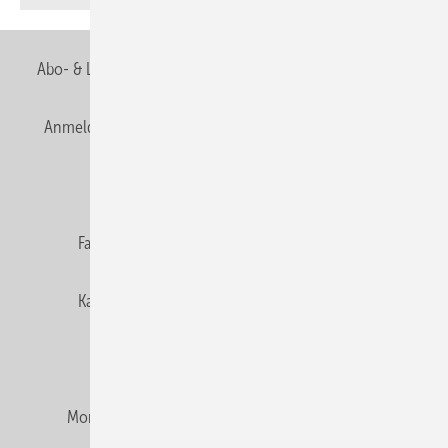
Abo- & Leserservice
AGB
Alle Inhalte chronologisch
Anmelden
Anmeldung & Registrierung
Newsletter
Datenschutz
E-Paper
Editor's choice
Fachbeiträge
Gentner Verlag
Impressum
Karriere bei Gentner
Team
Mediaservice
Mitgliedschaften und Engagement
Montagezeiten Heizung
Montagezeiten Sanitär