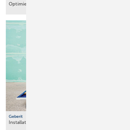
Optimierte Module für WC und
Waschtisch
Geberit
Installationsrahmen für
Duschflächen