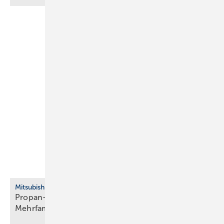
Mitsubishi Electric
Propan-Wärmepumpe für Neubau, Bestand und
Mehrfamilienhaus