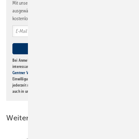
Mit unserem Newsletter erhalten Sie regelmäßig von uns
ausgewählte Informationen und Neuigkeiten, gebündelt und
kostenlos direkt ins Postfach.
Bei Anmeldung zu diesem Newsletter bin ich damit einverstanden, über
interessante Verlags- und Online-Angebote
der Marken der Alfons W.
Gentner Verlag GmbH & Co. KG
informiert zu werden. Diese
Einwilligung kann ich jederzeit widerrufen und eine Abmeldung ist
jederzeit möglich. Informationen zum Umgang mit Daten finden Sie
auch in unserer
Datenschutzerklärung
.
Weitere Inhalte