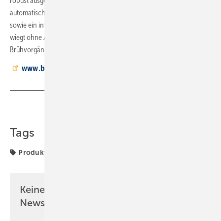
robust ausgeführt. Für Sicherheit im Betrieb sorgen Funktionen wie
automatische Abschaltung, Überhitzungs- und Trockenlaufschutz
sowie ein integriertes Sicherheitsventil. Die EasyMoka 18V-2 Inox
wiegt ohne Akku 0,85 kg. Ein 2,5-Ah-Akku reicht für zwei
Brühvorgänge.
www.bosch-diy.com
Teilen
Link kopieren
Tags
Produkte
Werkzeuge
Keine Zeit? Kein Problem mit dem SBZ
Newsletter!