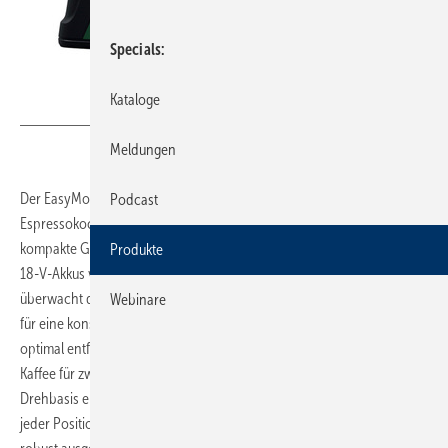
Specials
Kataloge
Bild: Bosch
Meldungen
Der EasyMoka 18V-2 Inox von Bosch ist ein akkubetriebener
Podcast
Espressokocher für den mobilen Kaffeegenuss auf der Baustelle. Das
kompakte Gerät ist Teil des „18V Power for All Systems“ und nutzt die
Produkte
18-V-Akkus von Bosch. Dank sensorbasierter Temperaturregelung
überwacht die EasyMoka den Brühvorgang kontinuierlich und sorgt
Webinare
für eine konstante Brühtemperatur, damit sich das Kaffeearoma
optimal entfalten kann. Der Espressokocher bereitet bis zu 90 ml
Kaffee für zwei Tassen in weniger als vier Minuten zu. Eine 360-Grad-
Drehbasis erleichtert das Aufsetzen und Abnehmen der Kanne aus
jeder Position. Das Gehäuse aus lebensmittelechtem Edelstahl ist