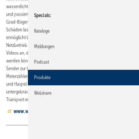
wasserdichte Kamerakopf nach IP68 misst 26 mm im Durchmesser
und passiert mit der 20 m langen Kamerastange auch mehrere 90-
Specials
Grad-Bögen in Ablaufleitungen. Ablagerungen, Undichtigkeiten und
Schäden lassen sich dadurch schnell erkennen. Der integrierte Akku
Kataloge
ermöglicht bis zu vier Stunden Einsatzdauer, alternativ ist ein
Netzbetrieb möglich. Ein heller TFT-Monitor zeigt Livebilder und
Meldungen
Videos an, die direkt auf dem Gerät oder einem USB-Stick gespeichert
werden können. Zur Ausstattung gehören außerdem ein integrierter
Podcast
Sender zur Ortung mit dem Wöhler L 200 Locator, ein elektronischer
Meterzähler sowie eine Lage- und Winkelanzeige. Kamera, Monitor
Produkte
und Haspel sind in einem robusten Doppelschalenkoffer
untergebracht, der eine einfache Reinigung und einen sauberen
Webinare
Transport ermöglichen soll.
www.woehler.de
Teilen
Link kopieren