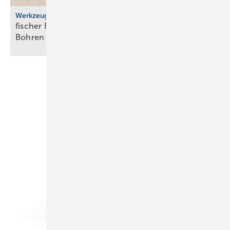
Werkzeuge
fischer FHD II: Hohl­boh­rer für staub­frei­es
Boh­ren