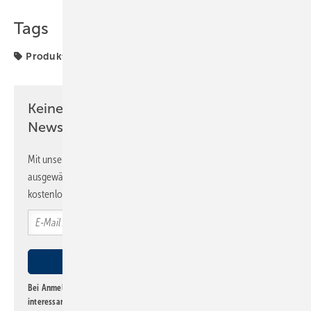
Tags
Produkte
Werkzeuge
Keine Zeit? Kein Problem mit dem SBZ
Newsletter!
Mit unserem Newsletter erhalten Sie regelmäßig von uns
ausgewählte Informationen und Neuigkeiten, gebündelt und
kostenlos direkt ins Postfach.
Bei Anmeldung zu diesem Newsletter bin ich damit einverstanden, über
interessante Verlags- und Online-Angebote
der Marken der Alfons W.