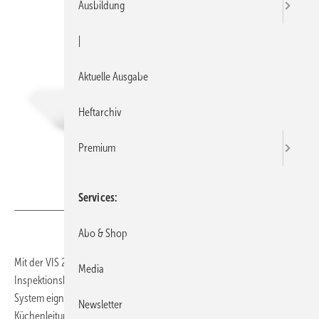
Ausbildung
|
Aktuelle Ausgabe
Heftarchiv
Premium
Services
Bild: Wöhler
Abo & Shop
Mit der VIS 260 erweitert Wöhler sein Sortiment um eine kompakte
Media
Inspektionskamera für typische Anwendungen im SHK-Bereich. Das
System eignet sich unter anderem für Hausabflüsse und
Newsletter
Küchenleitungen mit Rohrdurchmessern von 40 bis 70 mm. Der