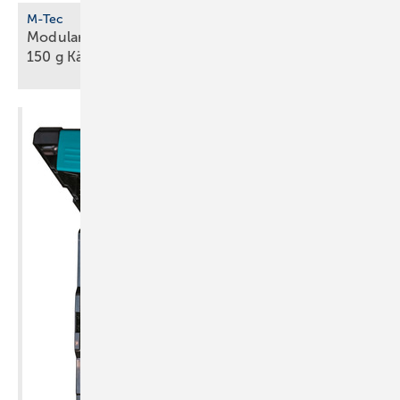
M-Tec
Modulare Propan-Wärmepumpe unter
150 g Kältemittel für
Innenaufstellung