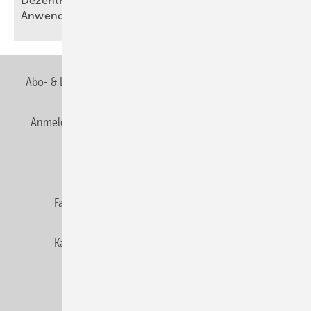
Dezentrales Lüftungsgerät für flexible
Anwendungen
Abo- & Leserservice
AGB
Alle Inhalte chronologisch
Anmelden
Anmeldung & Registrierung
Newsletter
Datenschutz
E-Paper
Editor's choice
Fachbeiträge
Gentner Verlag
Impressum
Karriere bei Gentner
Team
Mediaservice
Mitgliedschaften und Engagement