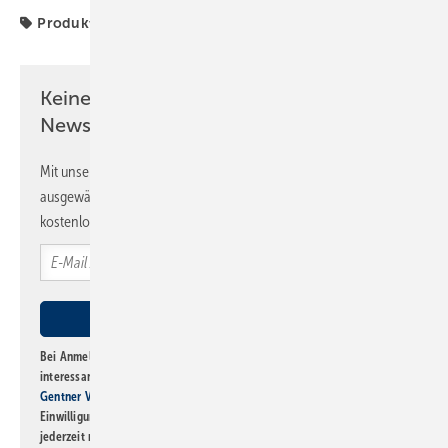
Produkte
Keine Zeit? Kein Problem mit dem SBZ
Newsletter!
Mit unserem Newsletter erhalten Sie regelmäßig von uns
ausgewählte Informationen und Neuigkeiten, gebündelt und
kostenlos direkt ins Postfach.
Bei Anmeldung zu diesem Newsletter bin ich damit einverstanden, über
interessante Verlags- und Online-Angebote
der Marken der Alfons W.
Gentner Verlag GmbH & Co. KG
informiert zu werden. Diese
Einwilligung kann ich jederzeit widerrufen und eine Abmeldung ist
jederzeit möglich. Informationen zum Umgang mit Daten finden Sie