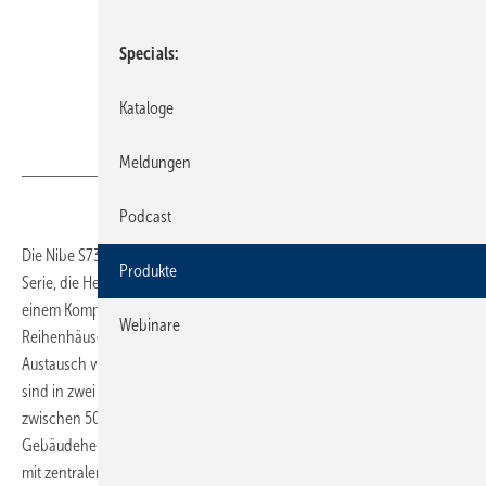
Specials
Kataloge
Bild: Nibe
Meldungen
Podcast
Die Nibe S735 ist eine innen aufgestellte Abluft-Wärmepumpe der S-
Produkte
Serie, die Heizung, Warmwasserbereitung und Wohnraumlüftung in
einem Kompaktgerät vereint. Sie eignet sich für Einfamilien- und
Webinare
Reihenhäuser, für Wohnungen in Mehrfamilienhäusern sowie für den
Austausch von Gas-­Etagenheizungen. Die leistungsvariablen Geräte
sind in zwei Leistungsgrößen erhältlich und decken Wohnflächen
zwischen 50 und 260 m² je Wohneinheit beziehungsweise eine
Gebäudeheizlast von bis zu 8 kW ab. Modular lässt sich das System
mit zentraler Zuluft sowie einem externen Brauchwasserspeicher zur