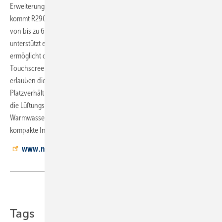
Erweiterung der Warmwasserkapazität ergänzen. Als Kältemittel
kommt R290 zum Einsatz; im Verdichterbetrieb werden Temperaturen
von bis zu 67 °C erreicht. Die Warmwasserstrategie Smart Control
unterstützt eine energieeffiziente Betriebsweise, integriertes Wi-Fi
ermöglicht die Nutzung von myUplink, und die Bedienung erfolgt per
Touchscreen oder über die Raumeinheit RMU S40. Smarte Funktionen
erlauben die Einbindung einer PV-Anlage. Für beengte
Platzverhältnisse lässt sich das Gerät teilen: Das obere Modul nimmt
die Lüftungs- und Wärmepumpeneinheit auf, das untere Regelung,
Warmwasserspeicher und Hydraulik. So sind auch in der Sanierung
kompakte Installationen möglich.
www.nibe.eu/de-de
Teilen
Link kopieren
Tags