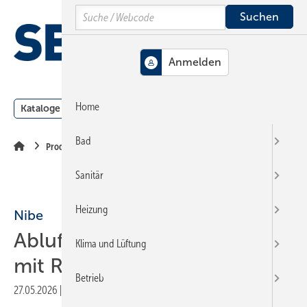
Springe
Springe
Springe
Search
auf
auf
auf
Hauptinhalt
Hauptmenü
SiteSearch
MENÜ
Home
Kataloge
Meldungen
Podcast
Produkte
Webin
Bad
Produkte
Sanitär
Heizung
Nibe
Abluft-Wärmepumpe
Klima und Lüftung
mit R290 für Wohngebäude
Betrieb
27.05.2026
|
Veröffentlicht in
Ausgabe 05-2026
|
Druckvorschau