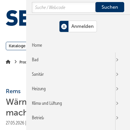
Springe
Springe
Springe
Search
auf
auf
auf
Hauptinhalt
Hauptmenü
SiteSearch
MENÜ
Home
Kataloge
Meldungen
Podcast
Produkte
Webin
Bad
Produkte
Sanitär
Heizung
Rems
Wärme einfach sichtbar
Klima und Lüftung
machen
Betrieb
27.05.2026
|
Veröffentlicht in
Ausgabe 05-2026
|
Druckvorschau