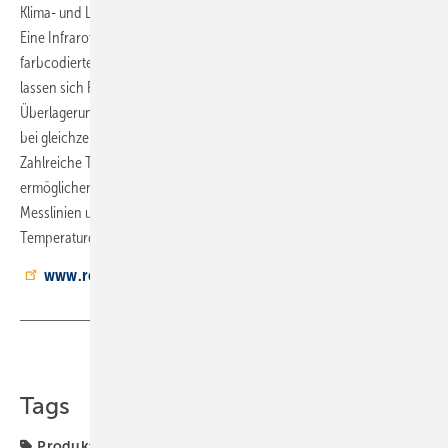
Klima- und Lüftungssystemen und für viele weitere Anwendungen.
Eine Infrarotoptik mit hochauflösendem Detektor erstellt ein präzises,
farbcodiertes Wärmebild. Mit der zuschaltbaren optischen Kamera
lassen sich Fusionsbilder, Bild-in-Bild-Ansichten und
Überlagerungsbilder darstellen, für eine gute räumliche Orientierung
bei gleichzeitiger Visualisierung von Temperaturunterschieden.
Zahlreiche Temperaturanalyse-Werkzeuge, individuell einstellbar,
ermöglichen die gleichzeitige Anzeige von mehreren Messpunkten,
Messlinien und Messbereichen sowie die Berechnung von
Temperaturdifferenzen und Referenzwerten.
www.rems.de
Teilen
Link kopieren
Tags
Produkte
Werkzeuge