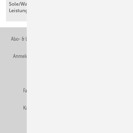
Sole/Wasser-Wärmepumpen für den höheren
Leistungsbereich
Abo- & Leserservice
AGB
Alle Inhalte chronologisch
Anmelden
Anmeldung & Registrierung
Newsletter
Datenschutz
E-Paper
Editor's choice
Fachbeiträge
Gentner Verlag
Impressum
Karriere bei Gentner
Team
Mediaservice
Mitgliedschaften und Engagement