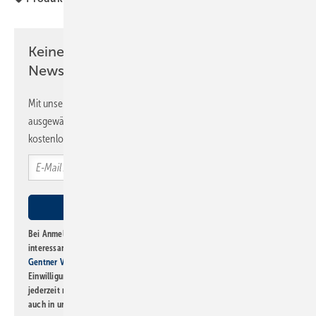
Keine Zeit? Kein Problem mit dem SBZ
Newsletter!
Mit unserem Newsletter erhalten Sie regelmäßig von uns
ausgewählte Informationen und Neuigkeiten, gebündelt und
kostenlos direkt ins Postfach.
Bei Anmeldung zu diesem Newsletter bin ich damit einverstanden, über
interessante Verlags- und Online-Angebote
der Marken der Alfons W.
Gentner Verlag GmbH & Co. KG
informiert zu werden. Diese
Einwilligung kann ich jederzeit widerrufen und eine Abmeldung ist
jederzeit möglich. Informationen zum Umgang mit Daten finden Sie
auch in unserer
Datenschutzerklärung
.