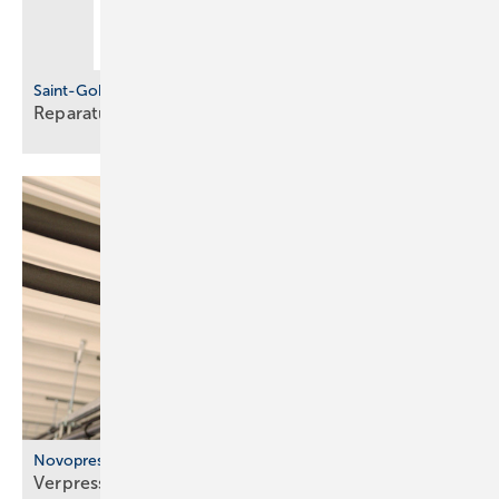
Saint-Gobain Pam Building
Reparaturverbindung für
Gussrohre
Novopress
Verpressen statt
löten