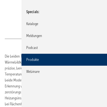
Specials
Kataloge
Bild: Rems
Meldungen
Podcast
Die beiden ThermoCams 28 C und 49 C sind robuste und handliche
Produkte
Wärmebildkameras von Rems. Sie machen Temperaturunterschiede
präzise, berührungslos und in Echtzeit sichtbar. Mit einem
Webinare
Temperaturmessbereich von –20 bis +550 °C (±2 °C) eignen sich
beide Modelle zur Ermittlung von Oberflächentemperaturen und zur
Erkennung von Temperaturunterschieden. Beispielsweise zur
zerstörungsfreien Leckageortung an Trinkwasser- und
Heizungsinstallationen, zur Verlaufsortung von Heizungsrohren (z. B.
bei Flächenheizsystemen), zur Funktionsprüfung von Heizungs-,