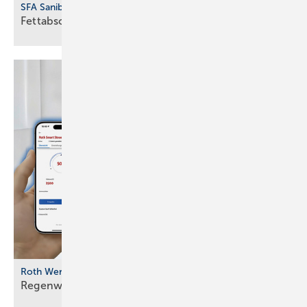
SFA Sanibroy
Fettabscheider für
Freiaufstellung
Roth Werke
Regenwassernutzung digital
vernetzt