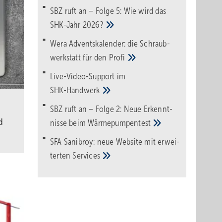
SBZ ruft an – Folge 5: Wie wird das
SHK-Jahr
2026?
Wera Adventskalender: die Schraub­
werk­statt für den
Pro­fi
Live-Video-Support im
SHK-Handwerk
SBZ ruft an – Folge 2: Neue Erkennt­
d
nisse beim
Wärme­pumpen­test
SFA Sanibroy: neue Web­site mit erwei­
terten
Services