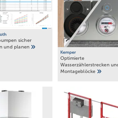
oth
umpen sicher
en und
planen
Kemper
Optim ierte
Wasserzählerstrecken un
Montage­blöcke