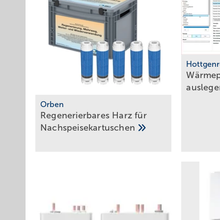
Hottgenr
Wärmep
ausleg
Orben
Regenerierbares Harz für
Nachspeisekartuschen