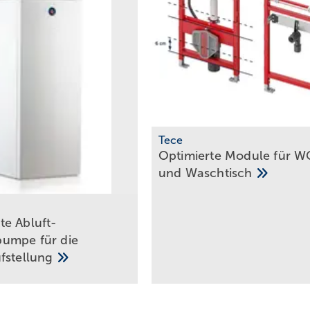
Tece
Optimierte Module für W
und
Waschtisch
m
e ­Abluft-
umpe für die
ufstellung