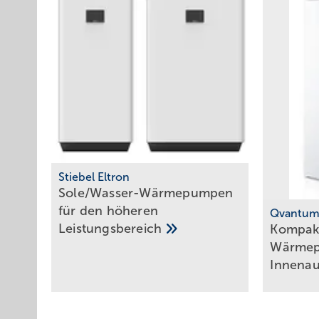
Stiebel Eltron
Sole/Wasser-Wärmepumpen
für den höheren
Qvantu
Leistungsbereich
Ko mpakt
Wärmep
Innen­a