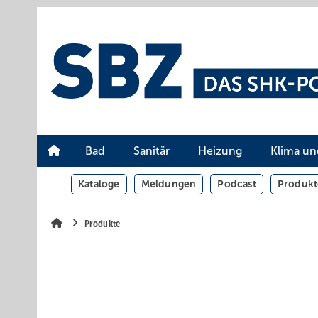
Springe
Springe
Springe
auf
auf
auf
Hauptinhalt
Hauptmenü
SiteSearch
Bad
Sanitär
Heizung
Klima un
Kataloge
Meldungen
Podcast
Produkt
Produkte