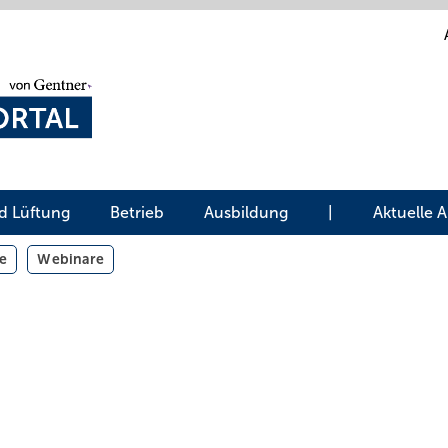
d Lüftung
Betrieb
Ausbildung
|
Aktuelle 
e
Webinare