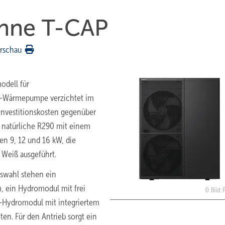
ohne T-CAP
rschau
odell für
r-Wärmepumpe verzichtet im
 Investitionskosten gegenüber
s natürliche R290 mit einem
en 9, 12 und 16 kW, die
 Weiß ausgeführt.
uswahl stehen ein
, ein Hydromodul mit frei
Bild:
Hydromodul mit integriertem
en. Für den Antrieb sorgt ein