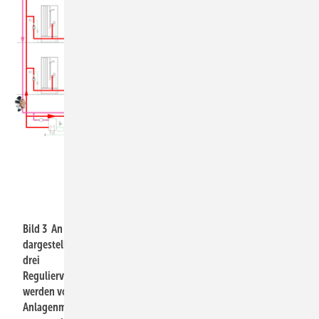
Bild: IBH
Bild 3 An den
dargestellten
drei
Regulierventilen
werden vom
Anlagenmechaniker