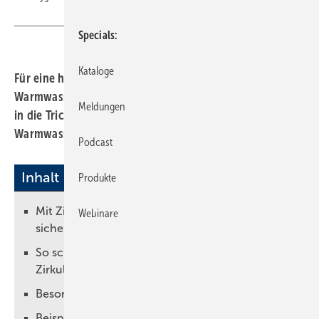
Specials
Kataloge
Für eine hygienische und komfortable
Warmwasserversorgung greifen Anlagenmechaniker oft
Meldungen
in die Trickkiste. Das gilt insbesondere für die
Warmwasserzirkulation.
Podcast
Inhalt
Produkte
Mit Zirkulationshydraulik Warmwasserkomfort
Webinare
sichern
So schützt man Trinkwasser mit
Zirkulationssystem vor Legionellen
Besonderheiten beachten
Beispiel zum Problem