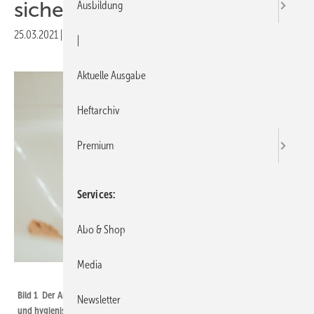
sichern
Ausbildung
25.03.2021
|
Druckvorschau
|
Aktuelle Ausgabe
Heftarchiv
Premium
Services
Abo & Shop
Media
Marcell Faber - stock.adobe.com
Bild 1 Der Anlagenmechaniker sorgt für warmes Trinkwasser, komfortabel
Newsletter
und hygienisch.