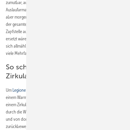
zumutbar, auf den ersten
warmen Wassertropfen
aus der
Auslaufarmatur mehrere Minuten zu warten. Ohne Zirkulation würde
aber morgens, also nach einer
nächtlichen Nutzungspause
, zuerst
der
gesamte Leitungsinhalt
zwischen Trinkwassererwärmer (TWE) und
Zapfstelle ausgetauscht werden müssen. Wenn das kalte Wasser dann
ersetzt wäre, müssten sich noch die Rohre erwärmen und so würde
sich allmählich die Zapftemperatur erhöhen. Dieser Zeitraum ist für
viele Mehrfamilienhäuser zu lang und daher nicht akzeptabel.
So schützt man Trinkwasser mit
Zirkulationssystem
vor Legionellen
Um
Legionellen
keine Chance zu geben, will man die Temperaturen in
einem Warmwassernetz zwischen 60 und 55 °C halten. Also tritt in
einem Zirkulationssystem
Wasser mit 60 °C aus einem TWE, wird
durch die Warmwasserleitungen zum Zirkulationsanschluss geleitet
und von dort wieder mittels Zirkulationsleitung zum TWE
zurückbewegt. Dieses Milieu schmeckt den Legionellen
nicht und so