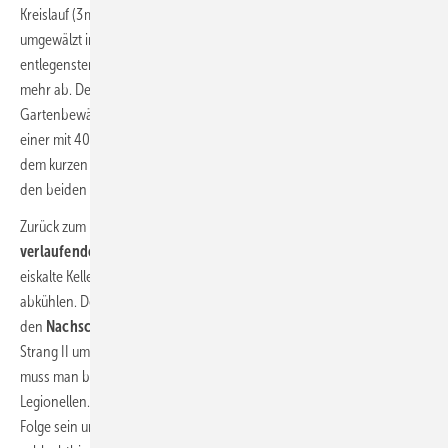
Kreislauf
(3 m Abstand, Strang I) bewegen. Ein wenig wird wohl noch
umgewälzt im mittelgroßen Kreis (20 m Abstand, Strang II) und im
entlegensten Kreis (40 m Abstand, Strang III) spielt sich fast nichts
mehr ab. Der Vorgang ist vergleichbar mit einem Anschluss zur
Gartenbewässerung, an der ein Schlauch mit 3 m, einer mit 20 m und
einer mit 40 m Länge angeschlossen ist. Der dickste Schwall wird aus
dem kurzen Stück Schlauch austreten, mit abnehmender Tendenz zu
den beiden längeren Stücken.
Zurück zum Drei-Stränge-Beispiel. Werden sämtliche
waagerecht
verlaufenden Kellerleitungen
zu den Strängen I, II und III durch
eiskalte Keller geführt, so würden sich diese Leitungen naturgemäß
abkühlen. Der großzügig durchströmte Kreis zum Strang I würde durch
den
Nachschub an Wärme
nur um 1 °C abkühlen, der Kreis zum
Strang II um 9 °C und der zum Strang III um 15 °C. Dieser Schieflage
muss man begegnen, ansonsten bliebe nur Strang I geschützt vor
Legionellen. Ein mittleres Hygieneproblem
würde im Strang II die
Folge sein und der Strang III wäre die Brutstätte für Legionellen