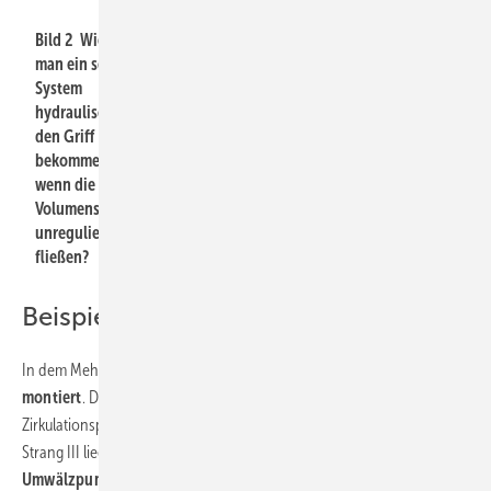
Bild 2 Wie kann
man ein solches
System
hydraulisch in
den Griff
bekommen,
wenn die
Volumenströme
unreguliert
fließen?
Beispiel zum Problem
In dem Mehrfamilienhaus aus
Bild 2
sind
drei Steigestränge
montiert
. Der Strang I befindet sich in 3 m Abstand zur
Zirkulationspumpe, Strang II in 20 m Abstand und der entlegenste
Strang III liegt 40 m von der Pumpe entfernt. Schaltet man die
Umwälzpumpe
ein, wird sich das Wasser wohl bevorzugt im kleinsten