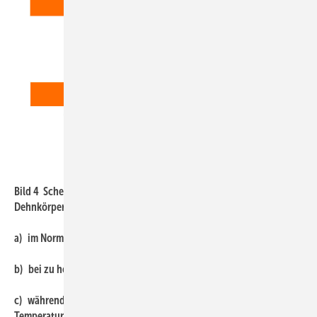
Bild: IBH
Bild 4 Schematische Darstellung des Zusammenspiels von
Dehnkörper und Durchflussmenge:
a) im Normalbetrieb
b) bei zu hoher Durchströmung und folglich zu hoher Temperatur
c) während thermischer Desinfektion und folglich gewollt hoher
Temperatur.