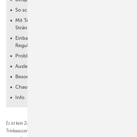
So schaffen Sie Abhilfe
Mit Temperaturtrick über- oder unterversorgte
Stränge anpassen
Einbauort und Einstellung von thermischen
Regulierventilen
Problem der Desinfektion
Auslegung in Praxis
Besonderheiten
Chaos bei Serienschaltung
Info
Es ist kein Zufallsergebnis, mit dem sich der Betreiber einer
Trinkwasserinstallation zufriedengeben sollte. Die Einhaltung