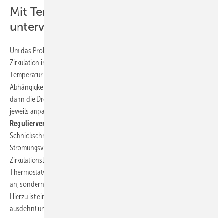
Mit Temperaturtrick über- oder
unterversorgte Stränge anpassen
Um das Problem der
temperaturbezogenen Durchströmung
der
Zirkulation in den Griff zu bekommen, kann man natürlich auch die
Temperatur an den jeweils interessanten Stellen im System messen. In
Abhängigkeit von der jeweilig gemessenen Temperatur könnte man
dann die Drosselungen der über- oder unterversorgten Stränge
jeweils anpassen. Und genau das machen sogenannte
thermische
Regulierventile
. Und die Regelung erfolgt sogar ohne viel
Schnickschnack und ohne Hilfsenergie. Man setzt ein Ventil in den
Strömungsverlauf des Rücklaufs, also der eigentlichen
Zirkulationsleitung. Dieses Ventil reagiert ähnlich wie ein
Thermostatventil. Es spricht jedoch nicht auf eine Raumtemperatur
an, sondern auf die Temperatur des durchströmenden Wassers.
Hierzu ist ein
Dehnkörper
integriert, der sich wie gewohnt bei Wärme
ausdehnt und bei Kälte zusammenzieht. Bei Wärme schiebt dieser