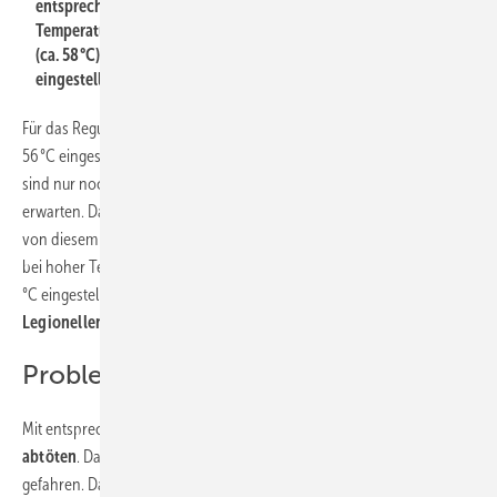
entsprechende
Temperaturen
(ca. 58 °C)
eingestellt.
Für das Regulierventil
am Strang I bedeutet das, dass es vielleicht auf
56 °C eingestellt wird. Klar, denn von diesem Punkt im Zirkulationsnetz
sind nur noch
geringe Temperaturverluste
bis zum TWE zu
erwarten. Das Ventil im Strang II wird auf 57 °C voreingestellt, denn
von diesem Strang hat das Zirkulationswasser ja noch einen Rückweg
bei hoher Temperatur zurückzulegen. Strang III wird vielleicht auf 58
°C eingestellt, damit der lange Weg bei bestem
Schutz gegen
Legionellen
angemessen durchströmt wird.
Problem der Desinfektion
Mit entsprechender Hitze könnte man zwischenzeitlich
Legionellen
abtöten
. Dazu wird üblicherweise eine Temperatur von 70 °C im Netz
gefahren. Das Verhalten eines thermischen Regulierventils würde nun