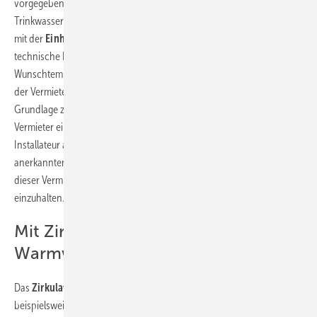
vorgegebener Standards ist daher schon beim Bau des
Trinkwassersystems zu beachten. Ein Zirkulationsnetz steht und fällt
mit der
Einhaltung von Temperaturen
. Verantwortlich für die
technische Einhaltung der hygienischen und komfortablen
Wunschtemperatur ist zwar der Anlagenbetreiber, also beispielsweise
der Vermieter. Aber letztlich muss der Anlagenmechaniker die
Grundlage zur Einhaltung schaffen (Bild 1). Beispielsweise kann der
Vermieter eines Mehrfamilienhauses davon ausgehen, dass der
Installateur als Fachmann und Erbauer des Trinkwassersystems die
anerkannten Regeln der Technik angewandt hat. Denn nur dann ist
dieser Vermieter in der Lage,
Hygieneanforderungen
auch
einzuhalten.
Mit Zirkulationshydraulik
Warmwasserkomfort sichern
Das
Zirkulationsnetz
dient einerseits dem Komfort. Es ist
beispielsweise den Mietern in einem
Mehrfamilienhaus nicht