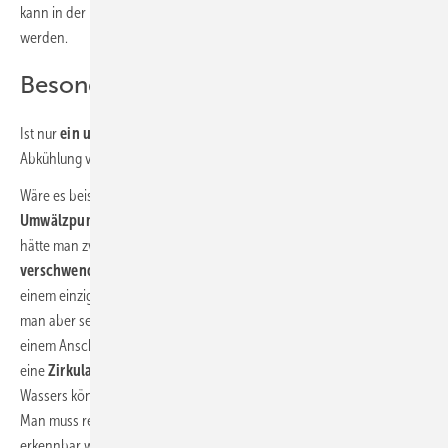
kann in der Regel von einem
hygienischen Netz
ausgegangen
werden.
Besonderheiten beachten
Ist nur
ein unverzweigter Zirkulationskreis
montiert, kann die
Abkühlung von 60 auf 55 °C
ziemlich genau vorausgesagt werden.
Wäre es beispielsweise zu kühl bei Eintritt in den TWE, müsste die
Umwälzpumpe
mehr Leistung bringen. Wäre es hingegen zu heiß,
hätte man zwar kein Hygieneproblem, würde aber unnötig
Energie
verschwenden.
Wohlgemerkt gilt dies für ein einfaches Netz mit nur
einem einzigen Zirkulationskreis. In einem Mehrfamilienhaus erreicht
man aber sehr selten eine Umwälzung des Warmwassers mit nur
einem Anschluss. Jeder Steigestrang erhält daher, wie in Bild 2 gezeigt,
eine
Zirkulationsanbindung
. Die Strömungsverläufe des heißen
Wassers können dann aber nicht mehr dem Zufall überlassen werden.
Man muss regulierend eingreifen, wie an einem einfachen Beispiel
erkennbar wird.