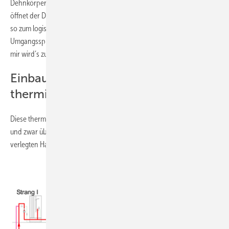
Dehnkörper daher das Ventil in Richtung Schließen. Bei Abkühlung
öffnet der Dehnkörper das Ventil entsprechend. Die Temperatur
wird
so zum logischen Maßstab für den Durchfluss des heißen Wassers.
Umgangssprachlich würde das Ventil also rufen: „Durchströme mich,
mir wird’s zu kalt!“ oder „Lass langsamer gehen, mir wird’s zu heiß!“
Einbauort und Einstellung von
thermischen Regulierventilen
Diese thermischen Regulierventile werden in den
Rücklauf
eingebaut
und zwar üblicherweise dort, wo die Steigestränge in den waagerecht
verlegten Hauptstrang münden, wie in
Bild 3
.