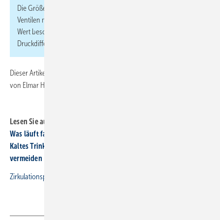
Die Größe wird im Zusammenhang der Regeleigenschaften von
Ventilen
mit dem sogenannten
kv-Wert
ausgedrückt. Der kv-
Wert beschreibt den Volumenstrom eines Ventils bei 1 bar
Druckdifferenz.
Dieser Artikel ist eine Überarbeitung des Artikels „Flexibel oder fix?“
von Elmar Held, erschienen in SBZ 20-2019.
Lesen Sie auch:
Was läuft falsch bei Legionellen & Co?
Kaltes Trinkwasser oft zu warm: Temperaturen über 20 Grad
vermeiden
Zirkulationspumpen clever Zeitsteuern