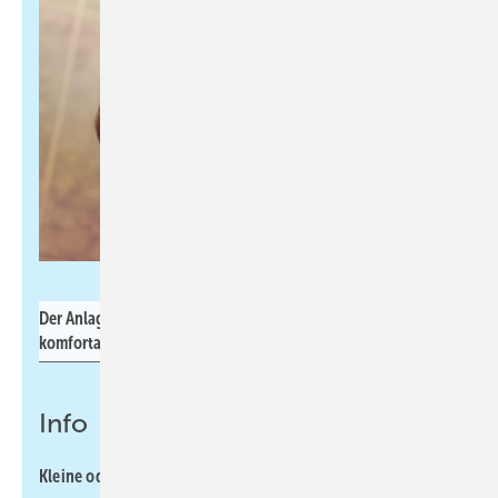
Mediteraneo - stock.adobe.com
Der Anlagenmechaniker sorgt für warmes Trinkwasser –
komfortabel und hygienisch.
Info
Kleine oder große Ventile