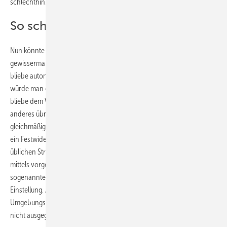
schlechthin.
So schaffen Sie Abhilfe
Nun könnte man den Weg durch den Kreislauf I verengen,
gewissermaßen also den
Druckverlust
in diesem Kreis erhöhen. So
bliebe automatisch mehr übrig für die Stränge II und III. Den Strang II
würde man ebenfalls drosseln, aber nicht so heftig wie Strang I. So
bliebe dem Wasser in den dann gleichberechtigten Strängen nichts
anderes übrig, als sich aufzuteilen und bei gleichen Druckverlusten
gleichmäßig durch die Stränge zu ziehen. Hierzu wäre beispielsweise
ein Festwiderstand in den Strängen einzubauen. Die ohnehin
üblichen Strangabsperrventile im Keller des Gebäudes könnten
mittels vorgegebener Werte gedrosselt werden. Dann hätte man
sogenannte
Strangregulierventile
. Diese hätten allerdings eine feste
Einstellung. Äußere Einflüsse, wie beispielsweise abnehmende
Umgebungstemperaturen für die einzelnen Leitungsverläufe, würden
nicht ausgeglichen. Das ist nicht unbedingt und allzeit befriedigend.