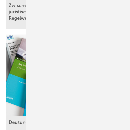
Zwischen Mindeststandard und Innovation: Die
juristische Bedeutung technischer
Regelwerke
Deutung statt
Hörigkeit