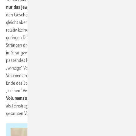
nur das jeweils erste Ventil thermostatisch gesteuert
werden. In
den Geschossen baut man daher thermische Regulierventile ein,
gleicht aber die Stränge mittels eines festen Widerstands ab. Die
relativ kleinen Ventile in den Etagen müssen also nur noch mit einem
geringen Differenzdruck fertigwerden. Die großen Ventile in den
Strängen drosseln mittels Festwert in Abhängigkeit von der Position
im Strangverlauf den gesamten Volumenstrom des Strangs auf ein
passendes Niveau. Im Bild 6 wird also in den Geschossen der
„winzige“ Volumenstrom für eine Wohnung reguliert und der gesamte
Volumenstrom von drei Wohnungen über das Strangregulierventil am
Ende des Steigestrangs beeinflusst. Die Regeleigenschaften der
„kleinen“ Ventile sind daher optimiert für den
geringen
Volumenstrom und eine geringe Druckdifferenz
. Sie werden daher
als Feinstregulierventile bezeichnet. Die „großen“ Ventile teilen den
gesamten Volumenstrom auf drei Stränge auf.