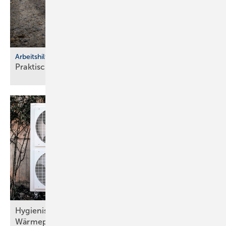
Arbeitshilfen
Praktische Hilfs­mittel für
Hand­werker
Hygienisch sichere Trinkwassererwärmung bei
Wärmepumpen