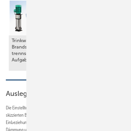
Trinkwasser und
Wärme, Kälte, Wasser
Brandschutz – eine
und Strom –
trennscharfe
vorsätzlich
Aufgabe
nachhaltig
Auslegung in Praxis
Die Einstelltemperaturen werden selbstverständlich nicht, wie im hier
skizzierten Beispiel, einfach geschätzt. Vielmehr kann man unter
Einbeziehung verschiedener Einflüsse wie verlegter Rohrdimension,
Dämmung und Umgebungstemperaturen die Einstelltemperatur jedes