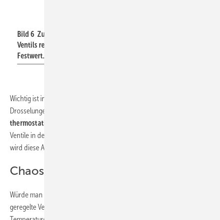
Bild: IBH
Bild 6 Zu den Entnahmestellen wird mittels thermostatischen
Ventils reguliert, an den Strängen drosselt ein Ventil mit
Festwert.
Wichtig ist in einem solchen System mit aufeinanderfolgenden
Drosselungen, dass die Ventile in den Steigesträngen
keine
thermostatischen Regelungen
erhalten. Vielmehr werden die
Ventile in den Steigesträngen auf einen Festwert eingestellt. Im
Bild 6
wird diese Art der mehrstufigen Einregulierung dargestellt.
Chaos bei Serienschaltung
Würde man im Strang und in den Geschossen jeweils thermostatisch
geregelte Ventile
einsetzen, würde sich ein chaotisches
Temperaturgefüge einstellen. Daher darf in einem solchen Einsatzfall