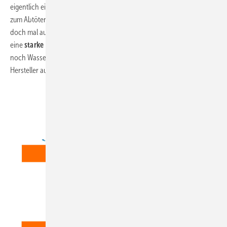
eigentlich eine thermische Desinfektion verhindern. Wenn nämlich
zum Abtöten von Legionellen die Temperatur des Zirkulationsnetzes
doch mal auf 70 °C gebracht werden müsste, dann würde eigentlich
eine
starke Drosselstellung
angefahren, bei der das Ventil kaum
noch Wasser durchlässt. Eigentlich ja, aber uneigentlich haben einige
Hersteller auch das in den Griff gekriegt, wiederum ohne Hilfsenergie.