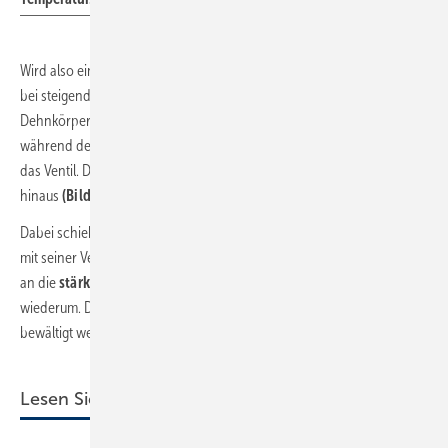
Wird also eine thermische Desinfektion durchgeführt, geht das Ventil
bei steigender Temperatur in eine starke Drosselstellung, da der
Dehnkörper für eine
Verengung des Durchflusses
sorgt. Doch auch
während der stärksten Drosselung fließt noch heißes Wasser durch
das Ventil. Der Dehnkörper erfährt also eine
Ausdehnung über 60 °C
hinaus
(Bild 4)
.
Dabei schiebt er den zur
Querschnittsverengung
vorgesehenen Stift
mit seiner Verdickung durch den Ventilsitz hindurch und im Anschluss
an die
stärkste Drosselstellung
erweitert sich der Querschnitt
wiederum. Die thermische Desinfektion kann so ebenfalls mühelos
bewältigt werden.
Lesen Sie auch: