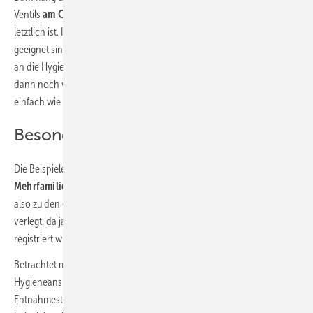
Ventils
am Computer berechnen.
Das hört sich schwieriger an, als es
letztlich ist. Insgesamt sind also Lösungen am Markt verfügbar, die
geeignet sind, einem hohen Anspruch an den Komfort und vor allem
an die Hygiene gerecht zu werden. Wenn man Sinn und Funktion
dann noch versteht, wirkt die Technik doch wirklich bemerkenswert
einfach wie auch genial.
Besonderheiten
Die Beispiele aus den
Bildern 2 und 3
zeigen, wie man ein
Mehrfamilienwohnhaus
in den Griff bekommt. In die Wohnungen,
also zu den einzelnen Zapfstellen selbst, wird keine Zirkulationsleitung
verlegt, da ja das zirkulierende Wasser vom Warmwasserzähler
registriert würde.
Betrachtet man jedoch
Sonderbauten
mit hohen Komfort- und
Hygieneansprüchen, kann die Zirkulation natürlich auch bis zu diesen
Entnahmestellen geführt werden. In Hotels oder Krankenhäusern