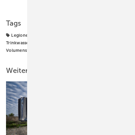
Teilen
Link kopieren
Tags
Legionellen
Sanitär
Trinkwasser-Installation
Trinkwassererwärmer
Trinkwasserhygiene
Volumenstrom
Warmwasserzirkulation
Weitere Inhalte