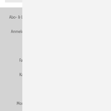
Abo- & Leserservice
AGB
Alle Inhalte chronologisch
Anmelden
Anmeldung & Registrierung
Newsletter
Datenschutz
E-Paper
Editor's choice
Fachbeiträge
Gentner Verlag
Impressum
Karriere bei Gentner
Team
Mediaservice
Mitgliedschaften und Engagement
Montagezeiten Heizung
Montagezeiten Sanitär