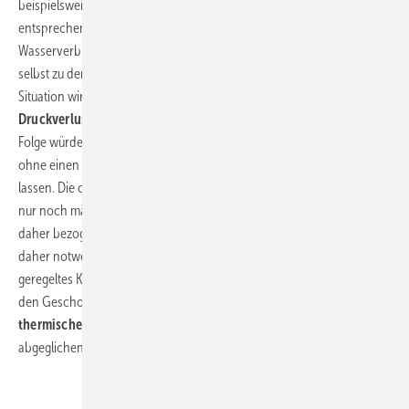
beispielsweise sind die Anforderungen an Komfort und Hygiene
entsprechend hoch und man rechnet ohnehin nicht nach
Wasserverbrauch ab. Man zirkuliert daher auch durch die Etagen
selbst zu den Entnahmestellen und nicht nur im Steigestrang. Diese
Situation wird in
Bild 5
dargestellt. Das Problem der
ungleichen
Druckverluste
würde sich strang- und geschossweise zeigen. In der
Folge würden sich die kurzen Wege in den unteren Geschossen und
ohne einen
hydraulischen Abgleich
entsprechend durchströmen
lassen. Die oberen Geschosse, mit
höheren Druckverlusten
, würden
nur noch mäßig durchströmt. Die oberen Geschosse könnten sich
daher bezogen auf Komfort und Hygiene problematisch zeigen. Es ist
daher notwendig, in solchen Fällen auch die Geschosse in ein
geregeltes Konzept einzubeziehen. Die „kleinen“ Volumenströme in
den Geschosszirkulationen
werden daher mit geeigneten
thermischen Regulierventilen
ausgestattet und auf diese Weise
abgeglichen.