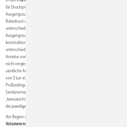
für Druckspüler und Füllventile von Spülkästen ist der
Ausgangszustand
für die Prüfung des Druckstoßverhaltens ein
Ruhedruck von 5 bar vorgesehen. Für einen Vergleich
unterschiedlicher Armaturen verschiedener Hersteller ist dieser
Ausgangszustand unpraktisch, da der Druckabfall an der Armatur
konstruktionsbedingt bei den einzelnen Produkten sehr
unterschiedlich sein kann und damit der Fließdruck bei geöffneter
Armatur sowie der Volumenstrom ebenfalls unterschiedlich und somit
nicht vergleichbar ist. Aus diesem Grund werden bei den Tests
sämtliche Armaturen bei voll geöffnetem Ventil auf einen
Fließdruck
von 3 bar eingestellt. Dieser Druck entspricht auch den
Prüfbedingungen für die Messung des Geräuschverhaltens von
Sanitärarmaturen nach
DIN EN ISO 3822-2
. Bei diesem
„kennzeichnenden Fließdruck“ werden außerdem die Armaturen in
die jeweiligen Durchflussklassen
eingeteilt.
Vor Beginn der Messung des Druckstoßverhaltens wird der
Volumenstrom durch Auslitern bestimmt
. Dazu wird über einen