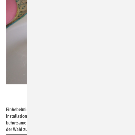
SBZ / Jäger
Einhebelmischer erzeugen einen hohen Druckstoß im
Installationssystem, wenn sie "zugeschlagen" werden. Das
behutsame Schließen ist ungefährlich. Ob Reißzwecken das Mittel
der Wahl zur Durchsetzung sind, ist zweifelhaft.