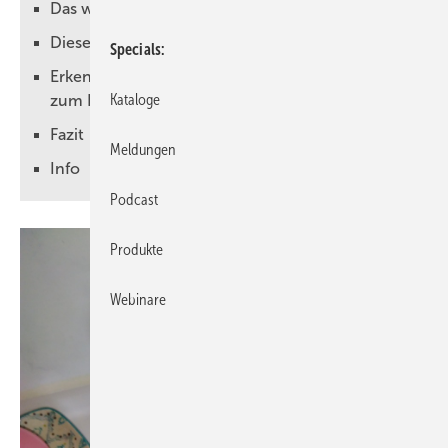
Das waren die Prüfbedingungen
Diese Produkte wurden geprüft
Specials
Erkenntnisse aus dem Praxistext
Kataloge
zum Druckstoßverhalten von Einhebelmischern
Fazit
Meldungen
Info
Podcast
Produkte
Webinare