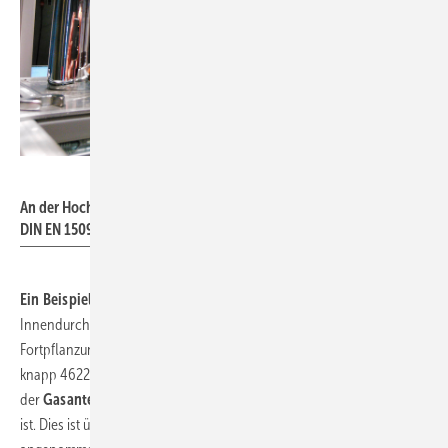
Bild: SBZ / Jäger
An der Hochschule Esslingen wurde ein Prüfstand in Anlehnung an
DIN EN 15091 aufgebaut.
Ein Beispiel:
Für eine Kupferleitung d 15 mm mit einem
Innendurchmesser von 13 mm liegt die
Fortpflanzungsgeschwindigkeit der Druckwelle z.B. bei 1284 m/s, was
knapp 4622 km/h bedeutet. Hierbei ist jedoch Voraussetzung, dass
der
Gasanteil in der Flüssigkeit
(z.B. gelöster Sauerstoff) sehr gering
ist. Dies ist üblicherweise in Trinkwasserleitungen der Fall. Bei einem