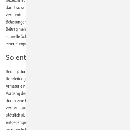
bezeichnet man die
dynamische Druckänderung
eines Fluids; wobei
damit sowohl eine Druckerhöhung als auch eine Druckabsenkung
verbunden ist (auch der Punkt Druckabsenkung ist wichtig für die
Belastungen, die eine Installation aushalten muss, dazu im späteren
Beitrag mehr). Ausgelöst
wird ein Druckstoß in der Regel durch das
schnelle Schließen einer Armatur oder durch den plötzlichen Ausfall
einer Pumpe.
So entstehen Druckstöße
Bedingt durch die
Massenträgheit
der Flüssigkeitssäule in einer
Rohrleitung wird durch das schnelle Abbremsen beim Schließen der
Armatur eine Kraft auf diese ausgeübt. Stark vereinfacht kann man den
Vorgang des Druckstoßes mit dem Gleiten einer schweren Stahlfeder
durch eine Rohrleitung vergleichen. Wird diese abrupt gestoppt,
verformt sich die Feder elastisch beginnend an der Stelle, an der sie
plötzlich abgebremst wurde. Die Verformungsfront läuft dabei
entgegengesetzt zur ursprünglichen Bewegungsrichtung. Die
ursprüngliche
Bewegungsenergie der Feder
wird bei diesem