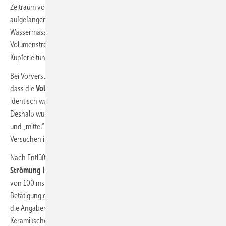
Zeitraum von 25 Sekunden das ausfließende Wasser in einem Behälter
aufgefangen und anschließend gewogen. Aus aufgefangener
Wassermasse, Dichte des Wassers und gemessener Zeit wird der
Volumenstrom und die Fließgeschwindigkeit des Wassers in der
Kupferleitung berechnet.
Bei Vorversuchen an mehreren Armaturen konnte festgestellt werden,
dass die
Volumenströme
in den Stellungen „warm“ und „kalt“ jeweils
identisch waren, Unterschiede gab es jedoch in der Stellung „mittel“.
Deshalb wurden die Versuche lediglich in den Hebelstellungen „kalt“
und „mittel“ durchgeführt. Die Wassertemperatur lag bei sämtlichen
Versuchen im Bereich von 15 °C ± 5K.
Nach Entlüften der Rohrleitung und Einstellen einer
stationären
Strömung
bei voll geöffneter Armatur wird diese mit einer Schließzeit
von 100 ms und danach 20 ms mittels einer pneumatischen
Betätigung geschlossen. Die gewählten Schließzeiten lehnen sich an
die Angaben der
VDI 6006
an. Diese gibt für Einhebelmischer mit
Keramikscheiben bei langsamem Schließen 100 ms an; bei schnellem