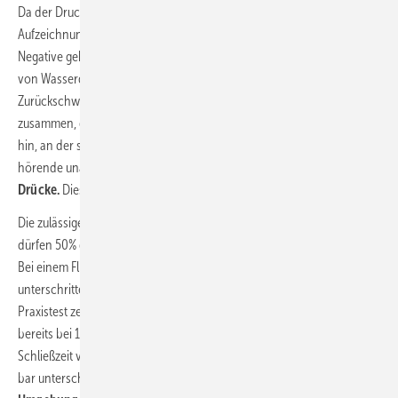
Da der Drucktransmitter nur positive Drücke messen kann, hört die
Aufzeichnung bei 0 bar auf, obwohl der
tatsächliche Druck
ins
Negative geht. Bei diesem Vorgang ist es möglich, dass Hohlräume
von Wasserdampf und ausgegaster Luft entstehen. Beim
Zurückschwingen der Druckwelle fallen diese Gasblasen wieder
zusammen, das Wasser strömt mit Schallgeschwindigkeit an die Stelle
hin, an der sich die Gasblasen befunden haben; es entstehen gut zu
hörende unangenehme
Kavitationsgeräusche und partiell hohe
Drücke.
Dieser Vorgang wird als Mikrokavitation bezeichnet.
Die zulässigen negativen Druckstöße nach der genannten 1988-200
dürfen 50% des sich einstellenden Fließdruckes nicht unterschreiten.
Bei einem Fließdruck von 3 bar bedeutet dies, dass 1,5 bar nicht
unterschritten werden dürfen. Die
Druckverlaufsdiagramme
im SBZ-
Praxistest zeigen aber, dass bei den meisten Armaturen dieser Wert
bereits bei 100 ms Schließzeit unterschritten wird. Bei der kurzen
Schließzeit von 20 ms wird sogar bei vielen Armaturen der Wert von 0
bar unterschritten; dies bedeutet, dass der Druck unter den