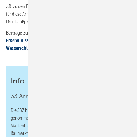
z.B. zu den Prüfnormen für Druckspüler oder Füllventilen wäre auch
für diese Armaturenart im Zusammenhang mit der
Druckstoßproblematik sicherlich hilfreich.
Beiträge zum SBZ-Praxistest:
Erkenntnisse aus dem SBZ-Praxistest
Wasserschlägen einen Dämpfer verpassen
Info
33 Armaturen auf dem Prüfstand
Die SBZ hat 33 Einhebelmischer wissenschaftlich in Augenschein
genommen. Es handelte sich überwiegend um Produkte von
Markenherstellern der Sanitärbranche. Dazu kamen noch einige
Baumarkt-Hausmarken sowie zwei Armaturen aus Online-Shops