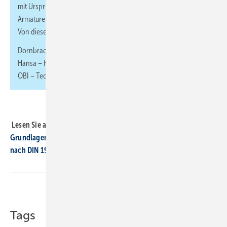
mit Ursprungsland (vermutlich) Fernost. Von den Online-
Armaturen hatte eine bereits kurz nach Testbeginn einen Defekt.
Von diesen Anbietern haben wir Testobjekte bezogen:
Dornbracht – Duravit – Franke – Globus – Grohe – Hansgrohe –
Hansa – Hornbach – Ideal Standard – Keuco – Kludi – KWC –
OBI – TecTake (Onlineshop) – Toto – V&B – Vigour
Lesen Sie auch:
Grundlagen zur Dimensionierung der Trinkwasserinstallation
nach DIN 1988-300
Teilen
Link kopieren
Tags