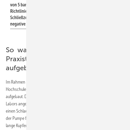
von 5 bar wird der zulässige Druck von 10 bar (je nach
Richtlinie auch 8 bar) bei fast allen Armaturen bei 20 ms
Schließzeit („Zuschlagen“) kritisch überschritten. Hier werden
negative Spitzenwerte über 20 bar erreicht.
So war der Prüfstand für den SBZ-
Praxistext zu Einhebelmischern
aufgebaut
Im Rahmen einer Bachelorarbeit wurde im Gas-Wasserlabor an der
Hochschule Esslingen ein Prüfstand in Anlehnung an DIN EN 15091
aufgebaut. Der
Versuchsstand
ist an die Wasserversorgung des
Labors angeschlossen. Dazu wird der Saugseite einer Pumpe über
einen Schlauchanschluss das Wasser zugeleitet. Von der Druckseite
der Pumpe fließt das Wasser über einen Druckminderer in eine 9 m
lange Kupferleitung mit einem Innendurchmesser von 13 mm. An