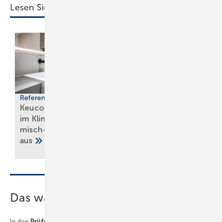
Lesen Sie auch:
Referenzprojekt
Abgesteckt
Keuco stattet Bäder
Systeme für SHK-
im Kli­ni­kum Gar­
Profis: schlank, emis­
misch-Par­ten­kir­chen
si­ons­arm, di­gi­tal
aus
steu­er­bar
Das waren die Prüfbedingungen
In den
Prüfnormen
für elektrisch betätigte Sanitärarmaturen sowie