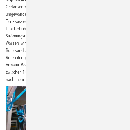
Gedankenmodell also in die Energie der gespannten Feder
umgewandelt. Übertragen auf die Strömung des Wassers in einer
Trinkwasserleitung löst das schnelle Schließen der Armatur eine
Druckerhöhung aus, die beginnend an der Armatur entgegen der
Strömungsrichtung
läuft. Die ursprüngliche Bewegungsenergie des
Wassers wird dabei in Verformungsarbeit der Flüssigkeit und der
Rohrwand umgewandelt. Reicht die
Druckwelle
bis zum Ende der
Rohrleitung, wird sie dort reflektiert und läuft wieder zurück Richtung
Armatur. Bedingt durch die Reibung innerhalb der Flüssigkeit sowie
zwischen Flüssigkeit und Rohrwand klingt die Druckschwingung erst
nach mehrmaligen Reflexionen ab.