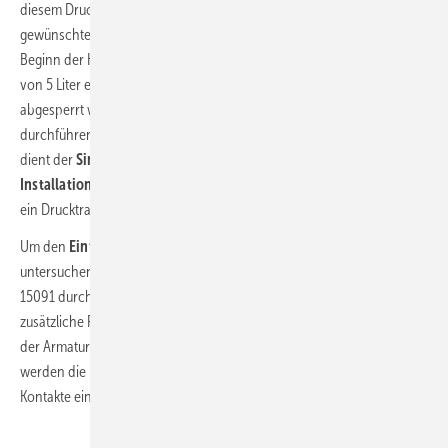
diesem Druckminderer kann der für den jeweiligen Versuch
gewünschte Fließdruck von 3 bzw. 5 bar eingestellt werden. Am
Beginn der Kupferleitung ist ein Ausdehnungsgefäß mit einem Inhalt
von 5 Liter eingebaut. Dieses kann mittels eines Ventils auch
abgesperrt werden um die Versuche auch ohne dieses Gefäß
durchführen zu können. Das Gefäß bzw. das zusätzliche Volumen
dient der
Simulation eines „umfangreicheren“
Installationssystems.
Unmittelbar vor der zu prüfenden Armatur ist
ein Drucktransmitter eingebaut.
Um den
Einfluss der Rohrleitungslänge
auf den Druckstoß näher
untersuchen zu können, kann in Abweichung zur Prüfnorm DIN EN
15091 durch verschiedene Ventilstellungen die Rohrleitungslänge –
zusätzliche Rohrspirale – vergrößert werden. Der Schließvorgang an
der Armatur wird mittels eines Druckluftstößels vorgenommen. Dabei
werden die Hebelstellungen „ganz auf“ und „ganz zu“ über die
Kontakte einer Lichtschranke bestimmt.