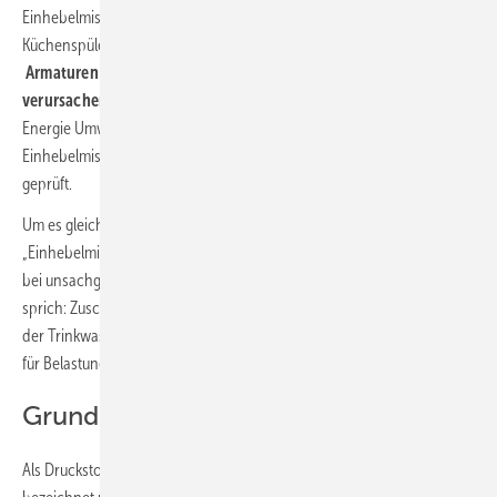
Einhebelmischern für Waschbecken, Dusche, Badewanne oder
Küchenspüle nicht der Fall. Um herauszufinden,
ob auch solche
Armaturen beim schnellen Schließen hohe Druckstöße
verursachen
, wurden im Gas-Wasserlabor der Fakultät Gebäude
Energie Umwelt an der Hochschule Esslingen 32 Waschtisch-
Einhebelmischer verschiedener Hersteller auf ihr Druckstoßverhalten
geprüft.
Um es gleich vorwegzunehmen: die Ergebnisse des SBZ-Praxistest
„Einhebelmischer“ zeigen, dass so gut wie alle getesteten Armaturen
bei unsachgemäßer Bedienung – also dem schnellen Schließen,
sprich: Zuschlagen – einen Druckstoß (oder auch: Wasserschlag) in
der Trinkwasser-Installation erzeugen, der sämtliche zulässigen Werte
für Belastungsspitzen überschreitet. Aber der Reihe nach:
Grundlagen zum Druckstoß
Als Druckstoß – auch als Druck- oder Wasserschlag bekannt –