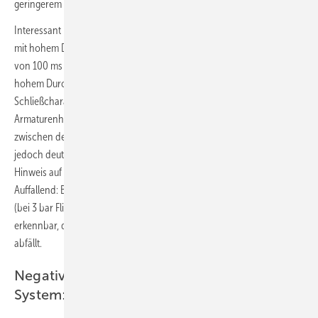
geringerem Volumenstrom.
Interessant ist in diesem Zusammenhang, dass bei einigen Armaturen
mit hohem Durchfluss der Druckstoß bei der
längeren Schließzeit
von 100 ms deutlich niedriger ausfällt als bei anderen Armaturen mit
hohem Durchfluss. Dies ist sicher auf die unterschiedlichen
Schließcharakteristiken
zurückzuführen. Bei einigen
Armaturenherstellern ist der Unterschied bei 3 bar Fließdruck
zwischen der Schließzeit von 100 ms und 20 ms zwar erkennbar,
jedoch deutlich geringer als bei anderen Produkten. Auch dies ist ein
Hinweis auf spezielle Schließcharakteristiken dieser Hersteller.
Auffallend: Bei den
Druckverlaufsdiagrammen
sämtlicher Armaturen
(bei 3 bar Fließdruck und jeweils 100 ms und 20 ms Schließzeit) ist
erkennbar, dass bei einigen Armaturen der Druck zudem unter 0 bar
abfällt.
Negativer Druckstoß/Unterdruck im
System: