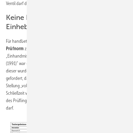
Ventil darf dabei 2 m/s nicht übersteigen.
Keine Produkt-Norm für
Einhebelmischer
Für handbetätigte Hebelmischer gibt es derzeit
keine einschlägige
Prüfnorm
zur Bestimmung des Druckstoßverhaltens. Mit DIN 3448
„Einhandmischer; Druckstoßverhalten; Anforderung und Prüfung
(1991)“ war eine solche Norm früher zwar als Entwurf vorhanden,
dieser wurde jedoch 2005 ersatzlos zurückgezogen. Darin war
gefordert, dass beim Schließen der zu prüfenden Armatur aus der
Stellung „voll auf“ und in der Stellung „kalt“ oder „warm“ bei einer
Schließzeit von 200 ms der Ruhedruck, der sich nach dem Schließen
des Prüflings einstellt, um nicht mehr als 2 bar überschritten werden
darf.