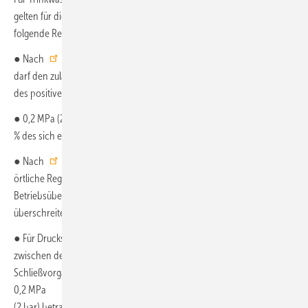
gelten für die zulässigen Drücke in Trinkwasser-Installationen
folgende Regelungen:
● Nach
DIN 1988-200
: Die Summe aus Druckstoß und Ruhedruck
darf den zulässigen Betriebsüberdruck nicht übersteigen. Die Höhe
des positiven Druckstoßes darf
● 0,2 MPa (2 bar) nicht überschreiten, der negative Druckstoß darf 50
% des sich einstellenden Fließdrucks nicht unterschreiten.
● Nach
DIN EN 806-2
gilt: Sofern nicht durch nationale oder
örtliche Regelungen vorgeschrieben, soll die Summe aus
Betriebsüberdruck und Druckstoß den Prüfdruck der Installation nicht
überschreiten.
● Für Druckspüler nach
DIN EN 12541
darf die Abweichung ΔP
zwischen dem aufgezeichneten Höchstdruck während des
Schließvorgangs und dem Ruhedruck nach dem Schließen maximal
0,2 MPa
(2 bar) betragen.