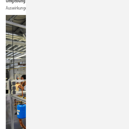
Umgebungsdruck
abfällt, was zu Mikrokavitation führen kann mit
Auswirkungen auf die Trinkwasseranlage.