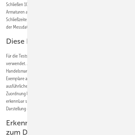
Schließen 10 bis 20 ms. Zusätzlich wird das
Druckstoßverhalten
der
Armaturen auch bei einem Fließdruck von 5 bar jeweils mit
Schließzeiten von 20 ms und 100 ms durchgeführt. Die Aufzeichnung
der Messdaten erfolgt mit einer Frequenz von 10 kHz.
Diese Produkte wurden geprüft
Für die Tests wurden die Armaturen verschiedener Markenhersteller
verwendet. Außerdem wurden in diversen Baumarktketten
Handelsmarken-Hebelmischer eingekauft und zwei No-Name-
Exemplare aus Fernost in Onlineshops bestellt. Der komplette und
ausführliche Prüfbericht mit allen Ergebnissen in eindeutiger
Zuordnung liegt der SBZ vor. Da das
Druckstoß-Problem
jedoch
erkennbar so gut wie jeden Hersteller betrifft, haben wir die
Darstellung der Anbieter und ihrer Produkte in der SBZ anonymisiert.
Erkenntnisse aus dem Praxistext
zum
Druckstoßverhalten von