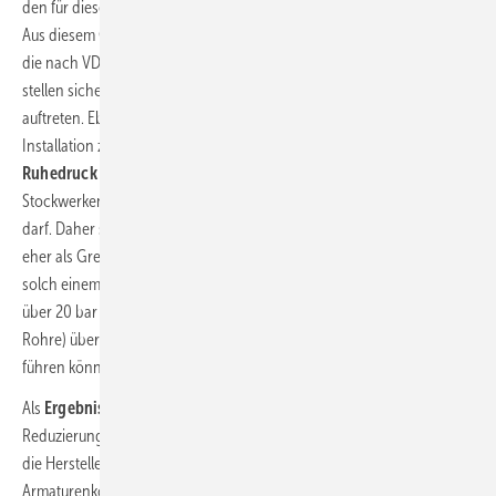
den für diese Armaturenart „üblichen“ Schließzeiten einzuhalten sind.
Aus diesem Grund wurden bei dieser Testreihe Schließzeiten gewählt,
die nach VDI 6006 typisch sind. Schließzeiten von 20 ms oder kürzer
stellen sicherlich nicht den Regelfall dar, können jedoch durchaus
auftreten. Ebenso sind Fließdrücke von 5 bar in Trinkwasser-
Installation zwar eher selten, da nach DIN 4109-36 (2016) der
Ruhedruck
der Trinkwasser-Installation nach Verteilung in den
Stockwerken vor den Armaturen nicht mehr als 0,5 MPa betragen
darf. Daher sind die Testergebnisse mit einem Fließdruck von 5 bar
eher als Grenzfall anzusehen, der trotzdem vorkommen kann. In
solch einem Fall können nach den Testergebnissen Druckstöße von
über 20 bar auftreten, die störende Geräusche (z.B. Schlagen der
Rohre) übertragen bzw. zu Schäden an der Trinkwasser-Installation
führen können.
Als
Ergebnis der Messreihen
ist festzustellen, dass Maßnahmen zur
Reduzierung der Druckstöße in Einhebelmischern nötig sind. Hier sind
die Hersteller gefordert, dies durch entsprechende
Armaturenkonstruktionen umzusetzen. Eine Produkt-Prüfnorm analog