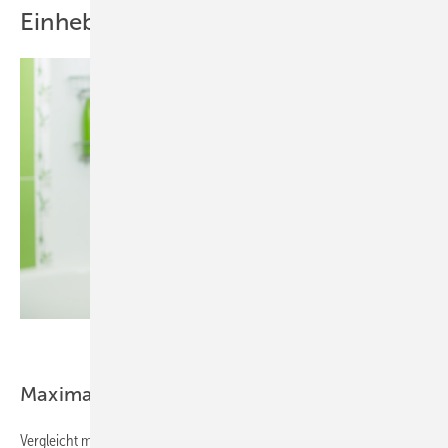
Einhebelmischern
Andrey Kuzmin - stock.adobe.com
Maximaldrücke bei Fließdruck 5 bar:
Vergleicht man die Messergebnisse mit den Anforderungen z.B. an