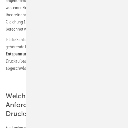
angenommenen Volumenstrom
durch die Kupferleitung von 18 l/min,
was einer Fließgeschwindigkeit von 2,26 m/s entspricht, kann im
theoretischen Fall bei
schlagartigem Schließen
der Armatur mit
Gleichung 1 ein maximaler Druckstoß von 2,9 MPa (29,0 bar)
berechnet werden.
Ist die Schließzeit größer als die doppelte zur Rohrleitungslänge
gehörende Laufzeit, kommt die am Rohrende reflektierte
Entspannungswelle
wieder an der Armatur an, bevor der komplette
Druckaufbau stattgefunden hat. Der Druckstoß wird somit
abgeschwächt.
Welche sind die normativen
Anforderungen an das
Druckstoßverhalten?
Für Trinkwasseranlagen im Sinne der DIN 1988 bzw. der DIN EN 806