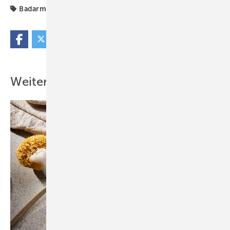
Badarmatur
Waschtischarmaturen
Weitere Inhalte