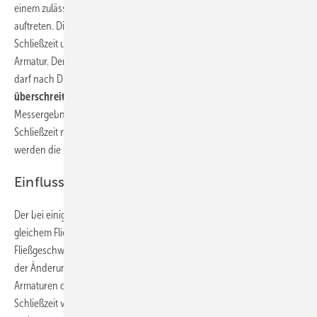
einem zulässigen Druckstoß von 3 bar Maximaldrücke
von 8 bar
auftreten. Dieser Wert wird von einigen Herstellern bei 100 ms
Schließzeit unterschritten; bei 20 ms Schließzeit jedoch von keiner
Armatur. Der zulässige Höchstdruck aus Ruhedruck und Druckstoß
darf nach DIN 1988-200 den
zulässigen Betriebsüberdruck nicht
überschreiten.
Dieser beträgt nach DIN EN 808-2 10 bar. Die
Messergebnisse zeigen hier bei 3 bar Fließdruck und
100 ms
Schließzeit nur wenige Überschreitungen. Bei 20 ms Schließzeit
werden die 10 bar überwiegend überschritten.
Einfluss des Volumenstroms:
Der bei einigen Armaturen erkennbare höhere Volumenstrom
bei
gleichem Fließdruck führt zu einer ebenfalls höheren
Fließgeschwindigkeit. Da gemäß Gleichung 1 der Druckstoß auch von
der Änderung der Fließgeschwindigkeit abhängt, fällt bei diesen
Armaturen der gemessene Druckstoß vor allem bei der kurzen
Schließzeit von 20 ms deutlich höher aus, als bei Armaturen mit