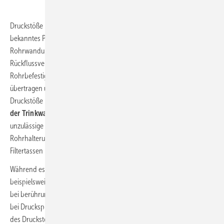
Druckstöße in Trinkwasser-Installationen sind ein seit Langem
bekanntes Phänomen. Sie führen zu
starken Schwingungen
der
Rohrwandung und von beweglichen Einbauteilen, wie z.B.
Rückflussverhinderern. Diese Schwingungen werden über die
Rohrbefestigungen als Körperschall auf die Wand oder Decke
übertragen und von dort als störender Luftschall abgestrahlt.
Druckstöße können ursächlich verantwortlich sein für
Schäden an
der Trinkwasseranlage
, wenn positive oder negative Druckspitzen
unzulässige Werte überschreiten. So können u.a. Rohrleitungen,
Rohrhalterungen, Armaturen, Plattenwärmeübertrager oder
Filtertassen beschädigt werden.
Während es für elektrisch betätigte Sanitärarmaturen (wie sie
beispielsweise an Wasch- und Geschirrspülmaschinen vorkommen),
bei berührungslosen Armaturen von Urinalen oder Waschbecken und
bei Druckspülern und Spülkästen bereits Prüfverfahren zur Ermittlung
des Druckstoßverhaltens gibt, ist dies bei handbetätigten