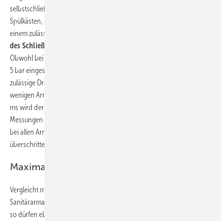
selbstschließende Armaturen wie Druckspüler oder Füllventile von
Spülkästen, so darf ausgehend von einem Ruhedruck von 5 bar und
einem zulässigen Druckstoß von 2 bar der
Gesamtdruck während
des Schließvorganges von 7 bar nicht überschritten werden
.
Obwohl bei den durchgeführten Messungen nicht der Ruhedruck von
5 bar eingestellt war, sondern ein Fließdruck von 3 bar, kann der
zulässige Druck von 7 bar bei einer Schließzeit von 100 ms nur von
wenigen Armaturen eingehalten werden. Bei einer Schließzeit von 20
ms wird der zulässige Wert von keiner Armatur eingehalten. Bei den
Messungen mit einem Fließdruck von 5 bar wird der zulässige Druck
bei allen Armaturen sowohl bei 100 ms als auch bei 20 ms Schließzeit
überschritten. Hier werden Spitzenwerte bis über 20 bar erreicht.
Maximaldrücke bei Fließdruck 3 bar:
Vergleicht man die
Messergebnisse
mit den Anforderungen für
Sanitärarmaturen mit elektronischer Öffnungs- und Schließfunktion,
so dürfen ebenfalls ausgehend von einem Ruhedruck von 5 bar und