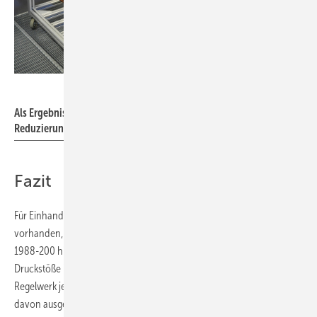
Bild: shk agentur / Böhland
Als Ergebnis der Messreihen ist festzustellen, dass Maßnahmen zur
Reduzierung der Druckstöße in ­Einhebelmischern nötig sind.
Fazit
Für Einhand-Hebelmischer ist derzeit keine gültige Produkt-Prüfnorm
vorhanden, gleichwohl haben diese jedoch die Vorgaben der DIN
1988-200 hinsichtlich der zulässigen positiven und negativen
Druckstöße im Installationssystem zu erfüllen. Da in dem genannten
Regelwerk jedoch keine konkreten Schließzeiten genannt sind, muss
davon ausgegangen werden, dass die
zulässigen Grenzwerte
bei