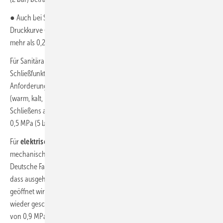
● Auch bei Spülkästen nach
DIN EN 14124
darf die Amplitude der
Druckkurve (Druckstoß) den Ausgangsdruck von 0,5 MPa um nicht
mehr als 0,2 MPa übersteigen.
Für Sanitärarmaturen mit elektronischer Öffnungs- und
Schließfunktion gelten nach
DIN EN 15091:2014
folgende
Anforderungen: Der
Mittelwert der Druckspitzen in jeder Stellung
(warm, kalt, mittel) bei den 3 Prüfungen zwischen dem während des
Schließens aufgezeichneten Maximaldruck und dem Ruhedruck von
0,5 MPa (5 bar) muss geringer oder gleich 0,3 MPa (3 bar) sein.
Für
elektrisch betriebene Wasserventile
, einschließlich
mechanischer Anforderungen gilt außerdem IEC 60730-2-8:2000,
Deutsche Fassung
DIN EN 60730-2-8 (2004)
. Hier wird gefordert,
dass ausgehend von einem Ruhedruck
von 0,6 MPa das Ventil
geöffnet wird und nach Einstellen eines konstanten Durchflusses
wieder geschlossen wird. Dabei darf der Druck zu keiner Zeit den Wert
von 0,9 MPa übersteigen. Die Fließgeschwindigkeit bei geöffnetem