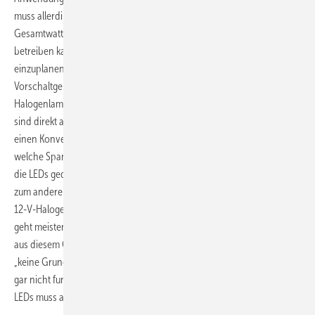
muss allerdings beachten, dass der Konverter mindestens die
Gesamtwattage aller angeschlossenen Halogenlampen auch
betreiben kann. Entsprechend sinnvoll ist es, etwas Reserve
einzuplanen. Will man auf Nummer sicher gehen, sind die
Vorschaltgeräte Optotronic von Osram recht gut. Bei 230-V-
Halogenlampen sind keine Vorschaltgeräte notwendig. Leuchtmittel
sind direkt an 230 V betreibbar. Manche LEDs benötigen ebenfalls
einen Konverter, manche nicht. Hier sollten Planer ebenfalls schauen,
welche Spannung bzw. welche Stromstärken ausgelegt sind. Sollen
die LEDs gedimmt werden, müssen einerseits die LEDs dimmbar sein,
zum anderen benötigt man eigene LED-Treiber. Achtung: Einfach die
12-V-Halogenlampen auszutauschen und durch LEDs zu ersetzen,
geht meistens schief. Die LEDs benötigen deutlich weniger Energie,
aus diesem Grund verfügt der bisher eingesetzte Konverter über
„keine Grundlast“, die LED-Lampen würden eventuell flackern oder
gar nicht funktionieren. Deshalb gilt: Beim Ersatz von Halogen durch
LEDs muss auch der Konverter getauscht werden.