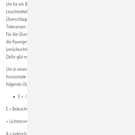
Um für ein Badezimmer die entsprechende Anzahl von Leuchten und
Leuchtmitteln zu berechnen, soll an dieser Stelle eine
Überschlagsformel verwendet werden, die zwar noch große
Toleranzen besitzt, aber doch wenigstens einen Überblick verschafft.
Für die Überschlagsformel genügen die Begriffe Lux und Lumen sowie
die Raumgröße. Die Raumhöhe wird in diesem Fall nicht
berücksichtigt, auch nicht die Materialeigenschaften der Oberflächen.
Dafür gibt es Korrekturfaktoren oder Erfahrungswerte.
Um in einem Raum mit einer Grundfläche A (m²) eine gleichmäßige
horizontale Grundbeleuchtungsstärke zu errechnen, kann man
folgende Überschlagsformel anwenden:
E = / A
E = Beleuchtungsstärke (Lux, lx)
= Lichtstrom (Lumen, lm)
A = beleuchtete Fläche (m²) in 75 cm Höhe