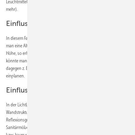
Leuchtmittel auswählen, die mehr Lumenoutput haben (dazu später
mehr).
Einfluss der Deckenhöhe
In diesem Fall wurde eine Deckenhöhe von 2,40 m angenommen. Hat
man eine Altbausanierung mit niedrigen Decken, z. B. nur von 2 m
Höhe, so erhält man ca. 15 % mehr Licht im Raum, entsprechend
könnte man das Lumenpaket verringern. Würde die Deckenhöhe
dagegen z. B. 2,80 m betragen, so müsste man 15 % mehr Licht
einplanen.
Einfluss der Materialien
In der Lichtberechnung wurden Materialien (Fliesen und
Wandstruktur) gewählt, die sehr hell sind bzw. einen hohen
Reflexionsgrad besitzen. Wählt man dunkle Materialien, Fliesen oder
Sanitärmöbel, so wird das Licht durch diese Materialien geschluckt
bzw. kaum reflektiert, sodass insgesamt ca. 30 % weniger Licht auf die