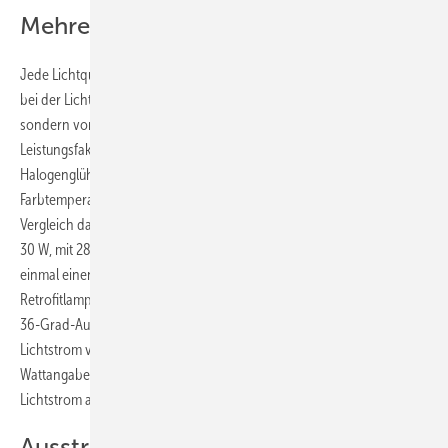
Mehrere Einflussfaktoren
Jede Lichtquelle liefert unterschiedliche Lichtströme. Das bedeutet,
bei der Lichtplanung ist nicht mehr nur die Wattzahl interessant,
sondern vor allem die Lumenzahl. Es bestimmen also immer mehrere
Leistungsfaktoren die Qualität. Zum Beispiel liefert eine 12-V-
Halogenglühlampe mit 35 Watt, 36 Grad Ausstrahlwinkel bei einer
Farbtemperatur von 3000 K einen Lichtstrom von 620 Lumen. Im
Vergleich dazu hat eine 230-V-(Hochvolt-)Halogenglühlampe mit
30 W, mit 2800 K Farbtemperatur und 30 Grad Abstrahlwinkel gerade
einmal einen Lichtstrom von 200 lm. Im Vergleich dazu eine 12-V-LED-
Retrofitlampe mit 3,5 W, einer Farbtemperatur von 2700 K und einem
36-Grad-Ausstrahlwinkel: Diese 3,5-W-LED-Lichtquelle liefert einen
Lichtstrom von 210 lm. Wie diese Beispiele zeigen, sagt die
Wattangabe einer Lichtquelle nicht viel über den ausgestrahlten
Lichtstrom aus.
Ausstrahlwinkel