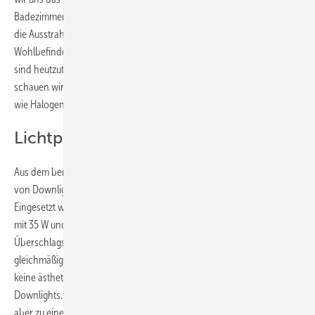
Badezimmer beginnt und endet der Tag des Menschen. Das bedeutet,
die Ausstrahlung des Badezimmers trägt entscheidend zum
Wohlbefinden des Menschen bei. Mit neuen Lichtquellen wie LEDs
sind heutzutage sehr viele Dinge umsetzbar und möglich. Trotzdem
schauen wir uns natürlich auch die klassischen Leuchtmittel/Lampen
wie Halogenlampen und Leuchtstofflampen/Energiesparlampen an.
Lichtplanung für Licht zum Sehen
Aus dem bereits erwähnten fiktiven Bad mit der berechneten Anzahl
von Downlights kann jetzt ein erstes Lichtkonzept erstellt werden.
Eingesetzt werden soll in dem Raum die Variante 12-V-Halogenlampe
mit 35 W und 36 Grad Ausstrahlwinkel. Man könnte die aus der
Überschlagsformel errechneten sechs bzw. sieben Downlights jetzt
gleichmäßig verteilen. Da sechs Downlights zu wenig sind und sieben
keine ästhetische Verteilung ermöglichen, empfehle ich neun
Downlights. Diese können gleichmäßig im Raum verteilt werden, was
aber zu einem Problem führen würde. Gerade dort, wo jemand vor