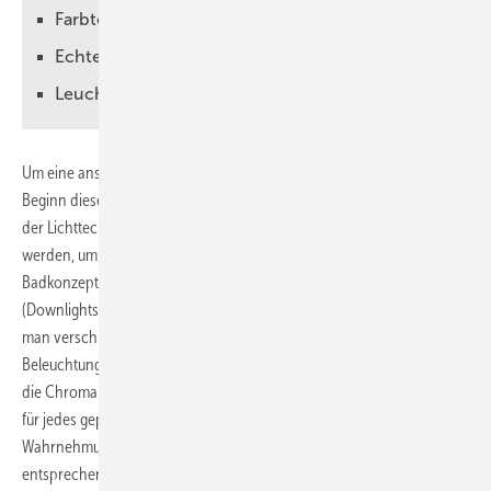
Farbtemperatur in Tageslichtqualität
Echten Kerzenlicht-Effekt erreichen
Leuchten reagieren vernetzt
Um eine anspruchsvolle Beleuchtung im Bad zu erreichen, sollen zu
Beginn dieser Artikelserie zum einen noch einmal kurz die Grundlagen
der Lichttechnik und der Lichtplanung ins Gedächtnis gerufen
werden, um dann anhand von realen und fiktionalen bzw. virtuellen
Badkonzepten konkret aufzuzeigen, mit welchen Leuchten
(Downlights, LEDs, LED-Bänder, Wandleuchten, Nischenleuchten u. a.)
man verschiedene Badmilieus beleuchten kann. Erst durch eine gute
Beleuchtung werden Badezimmer, die sorgfältig ausgewählten Fliesen,
die Chromarmaturen und das Interieur gut sichtbar. Das ist im Grunde
für jedes geplante Bad von großer Bedeutung, denn der Großteil der
Wahrnehmung des Menschen wird durch das Auge erfasst,
entsprechend wichtig ist eine gute und professionelle Lichtplanung