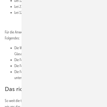
bei 12-V-Halogen mit 35 W und 630 lm ca. sechs bis sieben
bei 230-V-Halogen mit 30 W und 200 lm ca. 20
bei 12-V-LED-Retrofit mit 3,5 W und 210 lm ca. 19
Für die Anwendung dieser Überschlagsformel gilt allerdings
Folgendes:
Die Werte gelten alle nur für das nackte Leuchtmittel (also ohne
Glasabdeckung).
Die Formel gilt nur für normale Raumhöhen.
Die Formel gilt nur für helle, wei&szlig;e Raumflächen.
Die Formel gilt nur für Leuchten bzw. Leuchtmittel, die nach
unten strahlen.
Das richtige Licht im Bad
So weit die theoretischen Grundlagen. Im nächsten Schritt schauen
wir uns das ganz konkrete Vorgehen bei der Planung an. Denn im