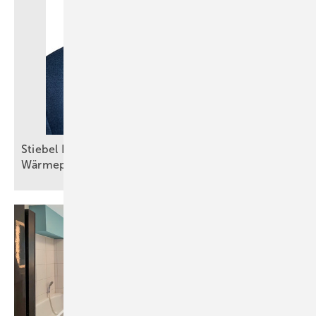
Stiebel Eltron: Selbstbewusster Auftritt trotz
Wärmepumpenkrise