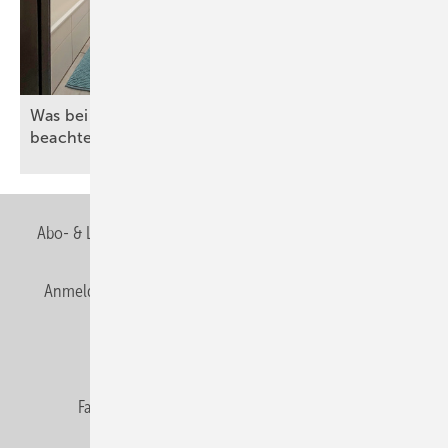
Was bei auf Maß gefertigten Badmöbeln zu
beachten
ist
Abo- & Leserservice
AGB
Alle Inhalte chronologisch
Anmelden
Anmeldung & Registrierung
Newsletter
Datenschutz
E-Paper
Editor's choice
Fachbeiträge
Gentner Verlag
Impressum