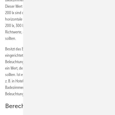
Dieser Wert gilt für die Nachtsituation, also ohne Tageslicht. Diese
200 lx sind definiert in einer Höhe von 75 cm über dem Boden, als
horizontale Beleuchtungsstärke. An diesen empfohlenen Werten von
200 lx, 300 lx bzw. 500 lx muss man nicht exakt festhalten. Es sind
Richtwerte, die im Mittel in einem Badezimmer erreicht werden
sollten.
Besitzt das Bad eine moderne Inneneinrichtung und ist es hell
eingerichtet, so schlage ich als Grundwert eine horizontale
Beleuchtungsstärke von 300 lx vor (gehobene Beleuchtung). Dies ist
ein Wert, den heutige moderne Badezimmer auf jeden Fall haben
sollten. Ist ein Bad sehr komfortabel und großzügig eingerichtet, wie
z. B. in Hotels mit 4 oder 5 Sternen oder großzügige private
Badezimmer, dann sollten diese Räume im Mittel einen
Beleuchtungsstärkewert von 500 lx erreichen.
Berechnung von Lux und Lumen