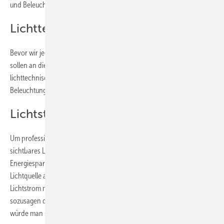
und Beleuchtung.
Lichttechnische Grundlagen
Bevor wir jedoch mit der Planung eines Badezimmers beginnen,
sollen an dieser Stelle noch einmal kurz die zwei wichtigsten
lichttechnischen Grundgrößen Lichtstrom (Lumen) und
Beleuchtungsstärke (Lux) im Schnelldurchgang erklärt werden.
Lichtstrom phi
Um professionell planen zu können, muss man wissen, wie viel
sichtbares Licht aus einer Lichtquelle (Halogenglühlampe,
Energiesparlampe, LED u. a.) herauskommt, d. h. wie viel Lumen eine
Lichtquelle ausstrahlt. Dies wird durch den lichttechnischen Begriff
Lichtstrom mit der Einheit (Lumen, lm) definiert. Der Lichtstrom ist
sozusagen die Lichtleistung einer Lichtquelle. Übersetzt auf einen Pkw
würde man sagen: So viel PS besitzt das Auto.