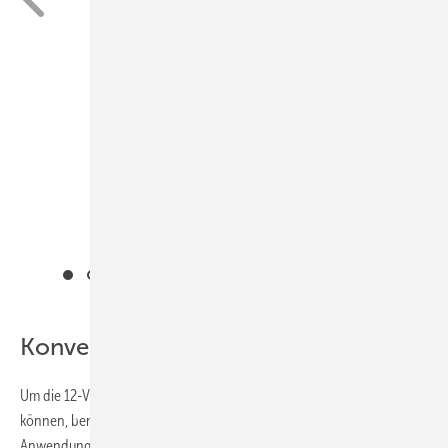
Konverter/Trafo
Um die 12-V-Halogenlampen an einer 230-V-Leitung betreiben zu
können, benötigt man entsprechende Vorschaltgeräte. Im
Anwendungsbereich Halogenlampen gibt es da eine Vielzahl. Man