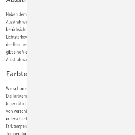
Neben dem Lumenpaket ist natürlich bei Downlights auch der
Ausstrahlwinkel in Grad wichtig und bei der Planung zu
berücksichtigen. Die Lichtprofis nennen so etwas auch
Lichtstärkeverteilungskurve (LVK). Sie ist auf den Verpackungen oder in
der Beschreibung als zweidimensionale Lichtverteilung dargestellt. Es
gibt eine Vielzahl von Ausstrahlwinkeln. Die klassischen
Ausstrahlwinkel sind 36 Grad und 60 Grad.
Farbtemperatur bzw. Lichtfarbe
Wie schon erwähnt, gibt es auch Unterschiede in der Farbtemperatur.
Die Farbtemperatur kennzeichnet die Lichtfarbe einer Lichtquelle
(eher rötlich, eher bläulich etc.). Damit kann man den Lichteindruck
von verschiedenen Lichtquellen charakterisieren und das
unterschiedlich farbige Aussehen eindeutig definieren. Die
Farbtemperatur wird in Kelvin (K) angegeben. Die Kelvin-
Temperaturskala beginnt beim absoluten Nullpunkt, der tiefsten