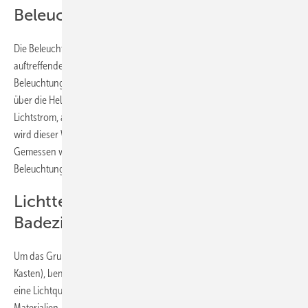
Beleuchtungsstärke E
Die Beleuchtungsstärke ist ein Maß für das auf eine Fläche
auftreffende Licht bzw. den Lichtstrom. Die Einheit der
Beleuchtungsstärke ist Lux (lx). Wichtig ist: Dieser Wert sagt nicht viel
über die Helligkeit eines Raumes aus, sondern nur darüber, wie viel
Lichtstrom, also wie viel Lumen, auf eine Fläche auftrifft. Trotzdem
wird dieser Wert sehr gerne in der Lichtplanung verwendet.
Gemessen wird die Beleuchtungsstärke mit einem
Beleuchtungsstärkemessgerät, auch Luxmeter genannt.
Lichttechnische Berechnung eines
Badezimmers
Um das Grundlicht zu planen (Kategorie „Licht zum Sehen“, siehe
Kasten), benötigt man aus lichttechnischer Sicht den Lichtstrom, den
eine Lichtquelle ausgibt, und die Reflexionseigenschaften der
Materialien, um damit eine zu erwartende oder vorgegebene