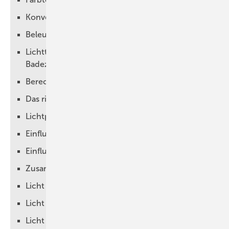
Konverter/Trafo
Beleuchtungsstärke E
Lichttechnische Berechnung eines
Badezimmers
Berechnung von Lux und Lumen
Das richtige Licht im Bad
Lichtplanung für Licht zum Sehen
Einfluss der Deckenhöhe
Einfluss der Materialien
Zusammenfassen von Downlights
Licht zum Sehen (ambient luminescence)
Licht zum Hinsehen (focal glow)
Licht zum Ansehen (play of brilliants)