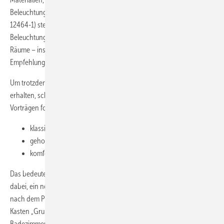
Beleuchtungsstärke zu berechnen. In den DIN-Normen (DIN EN
12464-1) stehen für sehr viele Räume Mindestwerte von
Beleuchtungsstärken, die eingehalten werden müssen. Für private
Räume – insbesondere für private Badezimmer – gibt es keine DIN-
Empfehlungen und damit auch keine Mindestfestlegungen.
Um trotzdem einen Anhaltspunkt für eine gute Lichtplanung zu
erhalten, schlage ich seit mehreren Jahren in Seminaren und bei
Vorträgen folgende Grundwerte vor:
klassische Beleuchtung: 200 lx horizontal
gehobene Beleuchtung: 300 lx horizontal
komfortable Beleuchtung: 500 lx horizontal
Das bedeutet, wenn ein klassisches Badezimmer (klassisch bedeutet
dabei, ein normales Badezimmer mit üblicher Größe und Einrichtung)
nach dem Prinzip von Richard Kelly beleuchtet werden soll (siehe
Kasten „Grundlagen der Lichtplanung“), so sollte im Mittel in diesem
Badezimmer eine Beleuchtungsstärke von 200 lx vorhanden sein.