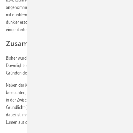
angenommene Messhöhe von 75 cm fällt. Ein Vorschlag: Da Räume
mit dunklem Material wahrnehmungspsychologisch sogar noch
dunkler erscheinen als physikalisch berechnet, sollte man die
eingeplante Lichtmenge um ca. 50 % erhöhen.
Zusammenfassen von Downlights
Bisher wurden in den vorgestellten Badezimmern immer die
Downlights einzeln platziert. Es besteht aber auch die Möglichkeit, aus
Gründen der Harmonie zwei Downlights dicht an dicht zu setzen.
Neben der Möglichkeit, mit Downlights das Badezimmer zu
beleuchten, sollte die Deckenleuchte nicht vergessen werden. Es gibt
in der Zwischenzeit formschöne Deckenleuchten, mit denen man das
Grundlicht (also das „Licht zum Sehen“) sehr gut umsetzen kann. Aber
dabei ist immer darauf zu achten, dass auch genügend Licht, d. h.
Lumen aus den Deckenleuchten kommt.