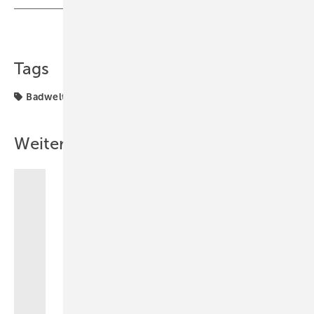
Teilen
Link kopieren
Tags
Badwelt
Lichtplanung
Plane
Weitere Inhalte