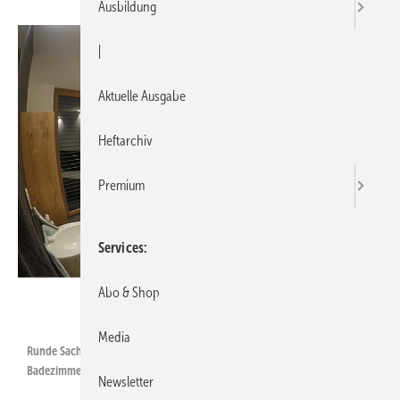
Ausbildung
|
Aktuelle Ausgabe
Heftarchiv
Premium
Services
Abo & Shop
Licht Kraus
Media
Runde Sache: Beispiel für Grundlicht (Licht zum Sehen) in einem
Badezimmer mit Downlights vom Typ Vio der Firma Escale.
Newsletter