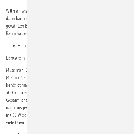
Will man wissen, wie viel Gesamtlumen die Lichtquellen haben sollen,
dann kann man die Formel auch umstellen, abhängig von der
gewählten Beleuchtungsstärke (200 lx, 300 lx oder 500 lx), die der
Raum haben soll. Dann gilt:
= E x A
Lichtstrom phi (lumen) = Beleuchtungsstärke E (lux) x Fläche A (m²)
Muss man für ein fiktives Bad mit einer Grundfläche von 13,4 m²
(4,2 m x 3,2 m) die notwendige Anzahl an Downlights berechnen, so
benötigt man für eine gleichmäßige Grundbeleuchtungsstärke von
300 lx horizontal in 75 cm Höhe laut Überschlagsformel einen
Gesamtlichtstrom von 4020 lumen (300 lx x 13,4 m² = 4020 lm). Je
nach ausgewähltem Typ (12-V-Halogen mit 35 W oder 230-V-Halogen
mit 30 W oder 12-V-LED-Retrofit mit 3,5 W) werden unterschiedlich
viele Downlights benötigt: