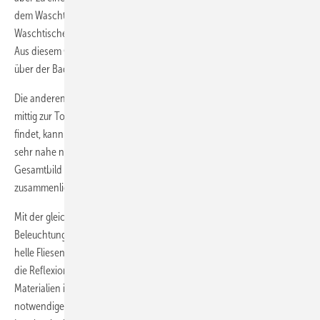
dem Waschtisch steht, wirft das Licht aus diesem zwischen den
Waschtischen befindlichen Downlight Schlagschatten ins Gesicht.
Aus diesem Grund wird dieses Downlight dort weggelassen und dafür
über der Badewanne ein zusätzliches Downlight eingefügt.
Die anderen Downlights werden mittig zur Tür und mehr oder weniger
mittig zur Toilette platziert. Falls jemand diese Anordnung zu klassisch
findet, kann man gerne jeweils zwei Downlights zusammenfügen bzw.
sehr nahe nebeneinander platzieren, um ein harmonisches
Gesamtbild zu erzeugen. Ergebnis: Das Bad wird trotz der eng
zusammenliegenden Downlights gut beleuchtet.
Mit der gleichmäßigen Verteilung der Downlights erhält man im Mittel
Beleuchtungsstärkewerte von rund 300 lx. In dem Raum wurden sehr
helle Fliesen und Materialien verwendet, sodass der Lux-Wert durch
die Reflexionen entsprechend hoch ist. Verwendet man sehr dunkle
Materialien im Bad, sollte man mindestens den Faktor 1,5 auf die
notwendigen Downlights berücksichtigen, bzw. entsprechende