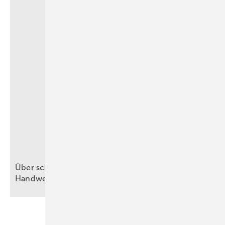
Über schnelles, langsames Denken und KI im
Handwerk