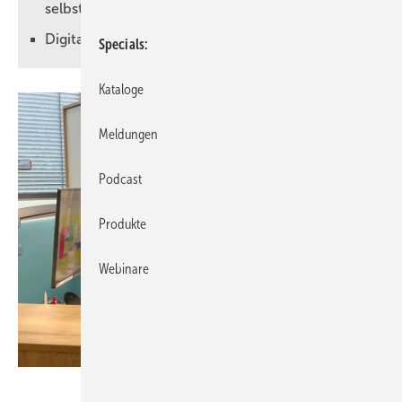
selbst
Digitalisierung verbessert Prozesse langfristig
Specials
Kataloge
Meldungen
Podcast
Produkte
Webinare
Label Software / Wohlfeil