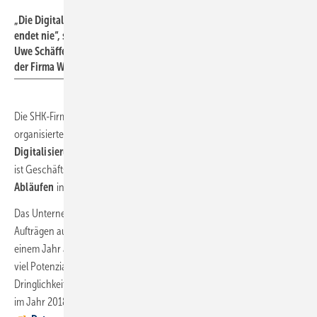
„Die Digitalisierung
endet nie“, sagt
Uwe Schäffer von
der Firma Wohlfeil.
Die SHK-Firma Wohlfeil mit Sitz in Rhein­stetten ist ein modern
organisiertes Handwerksunternehmen und ein
Vorreiter
der
Digitalisierung
. Das war nicht immer so. Genauer: Vor zwei Jahren
ist Geschäftsführer Uwe Schäffer klar geworden, dass sich an den
Abläufen
in seinem Betrieb etwas ändern muss.
Das Unternehmen wickelt neben täglichen projektbezogenen
Aufträgen auch bis zu
3000 Wartungen
von
Heizungsanlagen
in
einem Jahr ab. „Dieser Prozess musste optimiert werden. Da habe ich
viel Potenzial gesehen, das zu vereinfachen“, benennt Schäffer die
Dringlichkeit. Die Entscheidung zur kompletten Umstellung fiel dann
im Jahr 2018, zu dem Zeitpunkt beschäftigte auch die Änderung der