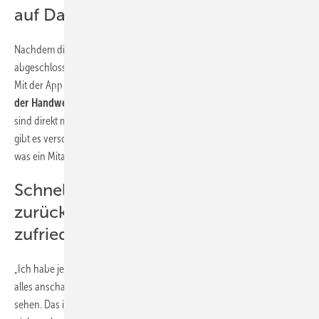
auf Daten zu
Nachdem die Implementierung von Labelwin innerhalb des Büros
abgeschlossen war, folgte in diesem Jahr die App
„Label Mobile“
.
Mit der App haben Monteure von unterwegs aus Zugriff auf die
Daten
der
Handwerkersoftware
in der Zentrale. Smartphone und Tablet
sind direkt mit Labelwin verbunden. Durch die
Rechteverwaltung
gibt es verschiedene Möglichkeiten und Einstellungen, je nachdem,
was ein Mitarbeiter sehen soll und darf.
Schneller Zugriff auf weit
zurückliegende Projekte –
zufriedene Kunden
„Ich habe jetzt die Chef-Version. Ich bin
immer informiert
, kann mir
alles anschauen, kann immer in den Kalender gucken, alle Bilder
sehen. Das ist wirklich toll“, findet Uwe Schäffer. Für ihn ist Labelwin