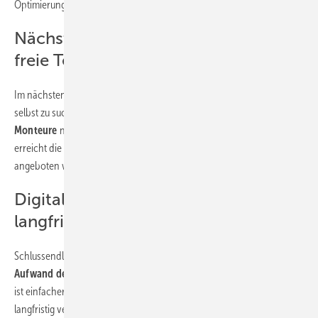
Optimierung seiner Abläufe.
Nächster Schritt: Kunden suchen
freie Termine selbst
Im nächsten Schritt will er den Kunden anbieten, sich den Termin
selbst zu suchen. Dabei ist dann allerdings wichtig, dass die
Monteure
nicht im Zickzack durch die Landschaft fahren. Das
erreicht die Anwendung, indem je Gebiet nur
bestimmte Zeitfenster
angeboten werden: „Die Digitalisierung endet nie.“
Digitalisierung verbessert Prozesse
langfristig
Schlussendlich ist Uwe Schäffer von der Firma Wohlfeil froh, den
Aufwand der
Digitalisierung
auf sich genommen zu haben. „Vieles
ist einfacher geworden und viele Arbeitsabläufe wurden verkürzt und
langfristig verbessert.
Das kann ich jedem empfehlen
“, macht der