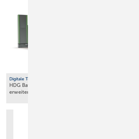
Digitale Tools
HDG Bavaria: Online-Planer „Hydrau­lik­finder“
erwei­tert