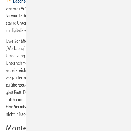
Datenschutzgrundverordnung
das Unternehmen. Für den Chef
war von Anfang an klar: „Wenn man es macht, dann in einem Rutsch.“
So wurde die Entscheidung getroffen, das komplette, 55 Personen
starke Unternehmen mit all seinen Prozessen binnen weniger Monate
zu digitalisieren.
Uwe Schäffers Wahl fiel auf die Software
Labelwin
als passendes
„Werkzeug“ für die Aufgabe und als passenden Partner für die
Umsetzung. Die
Umstellung
dauerte allerdings mehrere Monate. Der
Unternehmer selbst bezeichnet diese Zeit als „anstrengend und
arbeitsreich“, aber auch als „unvermeidbar und nicht mehr
wegzudenken“. „Unser
Personal
besteht aus
Gewohnheitstieren
. Sie
zu
überzeugen war sehr schwierig,
vor allem wenn nicht gleich alles
glatt läuft. Da muss man viel reden und erklären“, sagt Schäffer. Bei
solch einer Umstellung gebe es für ihn aber nur schwarz oder weiß.
Eine
Vermischung
alter und neuer Programme oder Abläufe kam
nicht infrage.
Monteure greifen mit App unterwegs