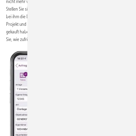
nicht mehr wegzudenken. „Es ist eine
Investition in die Zukunft.
Stellen Sie sich vor, in zehn Jahren ruft ein Kunde an und sagt, dass
bei ihm die Dichtleiste in der Dusche kaputt ist. Ich gehe einfach ins
Projekt und kann sehen, welche Leiste das ist, wo ich sie damals
gekauft habe, und im besten Fall sofort nachbestellen. Was meinen
Sie, wie zufrieden der Kunde dann ist?“