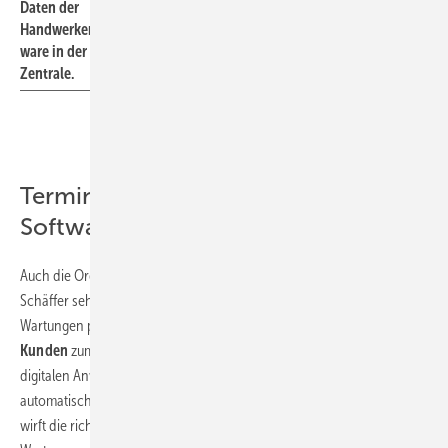
Daten der
Handwer kersoft-
ware in der
Zentrale.
Termine für Wartungen gibt
Software automatisch aus
Auch die Organisation der
Wartungen
mit der neuen Software stimmt
Schäffer sehr zufrieden. Es gilt in seinem Fall, die mehr als 3000
Wartungen pro Jahr termingerecht zu verwalten und vor allem dem
Kunden
zum richtigen Zeitpunkt Bescheid zu geben. Mithilfe der
digitalen Anwendung können die passenden
Wartungstermine
automatisch ausgegeben werden. Eine monatliche Intervallselektion
wirft die richtigen Kunden aus. Label erstellt dann automatisch für alle