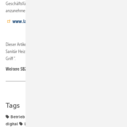
Geschäftsführer anderen Kollegen Mut, sich des Themas
anzunehmen.
www.label-software.de
Dieser Artikel erschien zuerst in der Heftausgabe 01-2021 der SBZ
Sanitär Heizung Klima unter dem Titel „3000 Wartungen pro Jahr im
Griff “.
Weitere SBZ-Artikel zum Thema
Digitalisierung im Handwerk
Teilen
Link kopieren
Tags
Betrieb + Organisation
Digitalisierung
Handwerk
digital
Label Software
digitale Tools