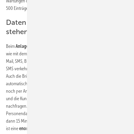
Wartungen des Monats
Arbeitsaufträge
. Das sind manchmal auch
500 Einträge auf einen Rutsch.
Daten zu Kunden, Geräten etc.
stehen sofort zur Verfügung
Beim
Anlagentermin
können diverse Methoden hinterlegt werden,
wie mit dem Kunden kommuniziert werden soll, zum Beispiel per E-
Mail, SMS, Brief oder Anruf. Wenn mit dem Kunden per E-Mail oder
SMS verkehrt wird, gehen die
Terminvorschläge
automatisch raus.
Auch die Briefe werden mit den richtigen Daten gefüllt und
automatisch gedruckt. Bei der
Rückmeldung
des Kunden, die oft
noch per Anruf erfolgt, geht sofort auf dem Bildschirm ein Fenster auf
und die Kundendaten sind zu sehen. „Früher musste man immer alles
nachfragen. Heute habe ich
sofort alle Informationen
:
Personendaten, Gerätedaten und so weiter. Die Eingabe, die früher
dann 15 Minuten gedauert hat, dauert heute ein bis zwei Minuten. Das
ist eine
enorme Erleichterung
“, bilanziert Uwe Schäffer die