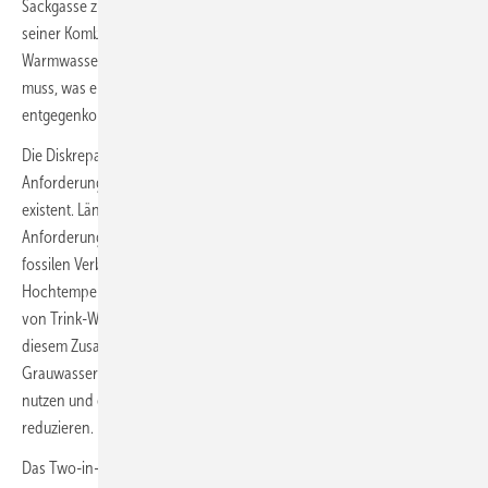
Sackgasse zu suchen. Es wurde festgestellt, dass der
Solarspeicher
, in
seiner Kombifunktion aus Heizungs- und Trink-
Warmwasserbereitstellung, zwei Anforderungsprofilen entsprechen
muss, was einem umfassenderen Solarertrag nicht immer
entgegenkommt.
Die Diskrepanz dieser heute sehr unterschiedlichen
Anforderungsprofile war im Zeitalter der fossilen Verbrennung nicht
existent. Längst aber hat sich ein Paradigmenwechsel dieser beiden
Anforderungen ergeben. Während im vergangenen Jahrhundert der
fossilen Verbrennung das Warmwasser quasi im Nebenbei von der
Hochtemperaturheizung erwärmt wurde, stellt heute die Bereitstellung
von Trink-Warmwasser die weitaus größeren Herausforderungen. In
diesem Zusammenhang wäre auch die Wärmerückgewinnung aus
Grauwasser ein weiterer großer Schritt, um vorhandene Wärme zu
nutzen und energetische Aufwendungen und
CO
-Emissionen
zu
2
reduzieren.
Das Two-in-one-Prinzip des
Kombispeichers
läuft dieser Entwicklung