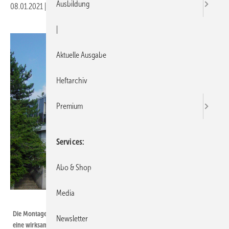
Ausbildung
08.01.2021
|
Druckvorschau
|
Aktuelle Ausgabe
Heftarchiv
Premium
Services
Abo & Shop
Media
Bild: Forum Wohnenergie
Die Montage des Kollektorfelds an der Fassade ermöglicht auch im Winter
Newsletter
eine wirksame Nutzung der Solarthermie.