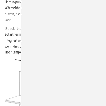
Heizungsunterstützung. Durch einen eigenständigen
Wärmeübergabekreis
direkt an den Raum lässt sich solare Wärme
nutzen, die vom
Kombispeicher
nicht mehr aufgenommen werden
kann.
Die solarthermische Bauteiltemperierung kann auch in einer
Solarthermieanlage
zur Trinkwassererwärmung nachgerüstet bzw.
integriert werden, um eine solare Heizungsunterstützung zu erreichen,
wenn dies das installierte
Wärmeübergabesystem
(z. B.
Mittel- und
Hochtemperatursystem
) nicht erlaubt.