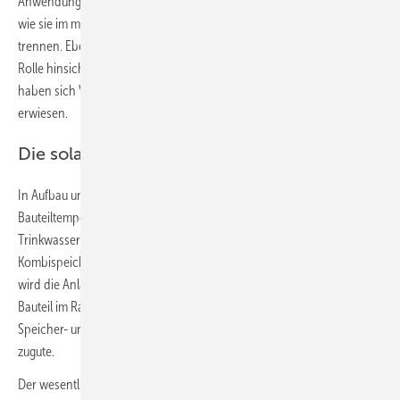
Anwendungen wurden bislang als Raumteiler und Theken ausgeführt,
wie sie im modernen Wohnhausbau den Koch- vom Essbereich
trennen. Ebenso kommt dem verwendeten Material eine wesentliche
Rolle hinsichtlich der Wärmespeicher- und Wärmeleitfähigkeit zu. Hier
haben sich Vollziegelsteine und Lehmbaustoffe als sehr geeignet
erwiesen.
Die solarthermische ­Bauteiltemperierung
In Aufbau und Regelungsstrategie funktioniert die solarthermische
Bauteiltemperierung wie eine konventionelle Solarthermieanlage zur
Trinkwassererwärmung und Heizungsunterstützung mit einem solaren
Kombispeicher. Mit einem Umschaltventil im Rücklauf des Solarkreises
wird die Anlage zu einer Zwei-Speicher-Anlage erweitert, um ein
Bauteil im Raum als zweiten „Solarspeicher“ thermisch zu beladen. Die
Speicher- und Bereitstellungsverluste kommen unmittelbar dem Raum
zugute.
Der wesentliche Unterschied ist die Bauart und die daraus