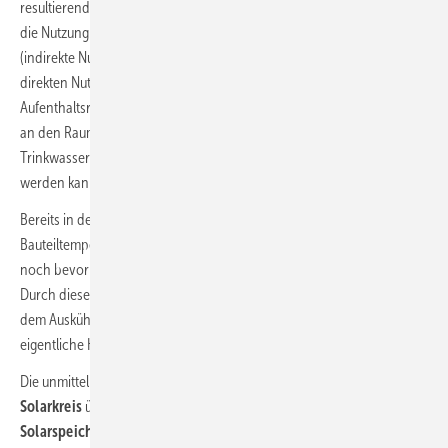
resultierende Funktion des zweiten
Solarspeichers.
Dieser erweitert
die Nutzung solarer Wärme über die konventionellen Grenzen
(indirekte Nutzung über
Solar-Kombispeicher
) hinaus zu einer
direkten Nutzung als
Wärmeübergabe
an den Wohn- und
Aufenthaltsraum. Im Sommer ist der
Solarkreis
zur
Wärmeübergabe
an den Raum nicht in Betrieb, sondern nur der
Solarkreis
zur
Trinkwassererwärmung, die vollständig solarthermisch erfolgen
werden kann.
Bereits in der Übergangszeit kann die solarthermische
Bauteiltemperierung über den
Solarkreis
direkt an den Raum wirken,
noch bevor das eigentliche
Wärmeübergabesystem
in Betrieb geht.
Durch diese erweiterte solarthermische Anwendung wird nicht nur
dem Auskühlen des Gebäudes entgegengewirkt, sondern auch die
eigentliche Heizperiode verkürzt.
Die unmittelbare Einbeziehung der
Wärmeübergabe
in den
Solarkreis
überwindet in der erweiterten Definition des
Solarspeichers
die Grenzen der konventionellen solarthermischen