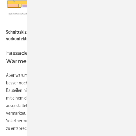
Bild: Forum Wohnenergie
Schnittskizze eines fassadenintegrierten Solarabsorbers als
vorkonfektioniertes Außenwandbauteil eines Holzhauses.
Fassaden- und ­gebäudeintegrierte
Wärmequellenanlagen
Aber warum sind dann solarthermische Fassadenkollektoren oder
besser noch: bauteilintegrierte Solarabsorber in Außenwand-
Bauteilen nicht längst standardisiert? Selbst bei der
Photovoltaik
, die
mit einem deutlich schlechteren
Wirkungsgrad
als die
Solarthermie
ausgestattet ist, werden gebäude- und fassadenintegrierte Systeme
vermarktet. Dies wäre ein erster Ansatz, der Wärmequelle
Solarthermie im Kontext eines integralen Planungsansatzes nachhaltig
zu entsprechen.