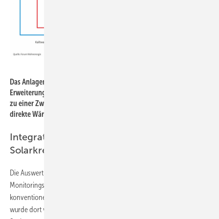
Bild: Forum Wohnenergie
Das Anlagenschema zur solaren Bauteiltemperierung zeigt die
Erweiterung einer konventionellen solaren Heizungsunterstützung
zu einer Zwei-Speicher-Anlage. Der „zweite Speicher“ ist hier die
direkte Wärmeübergabe an den Raum.
Integration der Wärmeübergabe in den
Solarkreis
Die Auswertung einer großen Zahl von Bestandsaufnahmen und
Monitorings durch das Forum Wohnenergie zeigte die Grenzen der
konventionellen Anwendung bereits frühzeitig auf. Dementsprechend
wurde dort vor gut zehn Jahren begonnen, Wege aus dieser