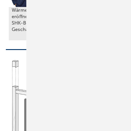
Wärmecontracting
Effiziente
eröffnet auch kleinen
Heiztechnik trifft
SHK-Betrieben neue
schlanken
Geschäftsfelder
Bodenaufbau