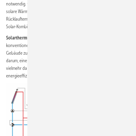
notwendig. Gleichermaßen muss die Möglichkeit geschaffen werden,
solare Wärmepotenziale über die klassische
Rücklauftemperaturhochhaltung oder ausgeklügelte Ladesysteme am
Solar-­Kombispeicher hinaus nutzen zu können.
Solarthermie
neu zu denken verlangt auch, die Systemgrenzen der
konventionellen Solarthermieanlage zu überwinden und auf das
Gebäude zu erweitern. Denn es geht nicht nur (wenn auch primär)
darum, einen Solar-Kombispeicher thermisch zu beladen, sondern
vielmehr darum, den Wohn- bzw. Aufenthaltsraum des Menschen
energieeffizient und nachhaltig zu temperieren.