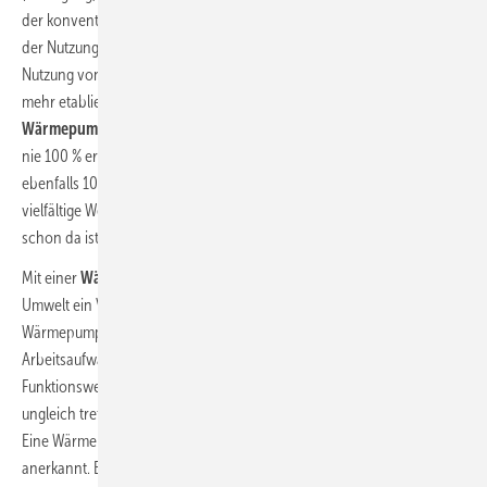
der konventionellen
Wärmeerzeugung
/
Verbrennung
, sondern aus
der Nutzung von Umweltwärme. Glücklicherweise hat sich die
Nutzung von Umweltwärme, obgleich noch immer ein Nischenmarkt,
mehr etabliert als die Nutzung von
Solarwärme
. Auch die
Wärmepumpe
ist kein
Wärmeerzeuger
im traditionellen Sinne, da sie
nie 100 % erzeugt und dafür ein Äquivalent an Brennstoff (von
ebenfalls 100 %) benötigt. Stattdessen vermag die Wärmepumpe, auf
vielfältige Weise Wärme aus der Umwelt zu nutzen – also Wärme, die
schon da ist und nicht erst erzeugt werden muss.
Mit einer
Wärmepumpe
ist der Anteil der genutzten Wärme aus der
Umwelt ein Vielfaches größer als die vom Kompressor für den
Wärmepumpenkreislauf benötige Antriebsenergie. Der
Arbeitsaufwand ist hier erheblich geringer. Deshalb wird die
Funktionsweise der
Wärmepumpe
mit dem Begriff Arbeitszahl (COP)
ungleich trefflicher beschrieben als mit dem Begriff Leistungszahl.
Eine Wärmepumpe mit einem COP > 3,0 ist als energieeffizient
anerkannt. Eine
Solarthermieanlage
, die einen COP von > 30,0