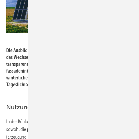
Bild: Wagner Solar
Die Ausbildung der Fassade dieses Einfamilienhauses zeigt sehr gut
das Wechselspiel von passiver Solarnutzung durch die
transparenten Flächen und der aktiven Solarnutzung durch die
fassadenintegrierten Solarkollektoren. Entsprechend dem
winterlichen Sonnenstand gehen hier Solar- und
Tageslichtarchitektur Hand in Hand.
Nutzung von Umweltwärme
In der Kühlung von Gebäuden ist man schon weiter. Hier gibt es
sowohl die passive (Nutzung) als auch die aktive Bereitstellung
(Erzeugung) von Kälte. Allerdings resultiert diese Erkenntnis nicht aus