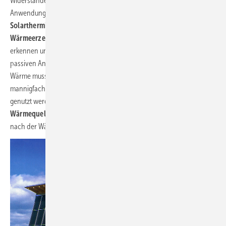
Widerstände aufhebt, um eine konsequente solarthermische
Anwendung flächendeckend umzusetzen. Um den Möglichkeiten der
Solarthermie
zu entsprechen, ist es nötig, diese nicht als
Wärmeerzeuger
zu verkennen, sondern als
Wärmequelle
zu
erkennen und den Weg von der aktiven Aufwendung zu einer
passiven Anwendung in der Bereitstellung von Wärme zu finden.
Wärme muss nicht per se erzeugt werden, sondern kann durch
mannigfach vorhandene natürliche wie sonstige Wärmequellen
genutzt werden. Voraussetzung hierfür ist allerdings, die
Wärmequelle
zu verstehen, soll heißen: die Wärmequellenanlage
nach der Wärmequelle auszurichten.