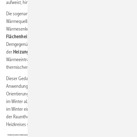
aufweist, hingegen kaum.
Die sogenannte passive Kühlung nutzt eine vorhandene
Wärmequellenanlage (z. B. eine erdgekoppelte Wärmepumpe) als
Wärmesenke, um idealerweise mit einer wassergeführten
Flächenheizung/-kühlung
im Sommer passiv kühlen zu können.
Demgegenüber findet die passive
Solarnutzung
lediglich isoliert von
der
Heizungstechnik
Erwähnung. Damit ist dann der solare
Wärmeeintrag durch transparente Flächen in der Fassade der
thermischen Hülle gemeint.
Dieser Gedanke wäre es wert, auch in der solarthermischen
Anwendung weiter verfolgt zu werden. Allein um daraus schon die
Orientierung zur Sonne im Kontext einer wirksamen solaren Nutzung
im Winter abzuleiten. Denn tatsächlich vermag die tiefstehende Sonne
im Winter einen Raum durch ein Fenster dergestalt zu erwärmen, dass
der Raumthermostat, zumindest bisweilen, den Stellmotor des
Heizkreises schließt.