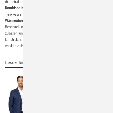
diametral entgegen. Die Nacherwärmung eines
Solar-­
Kombispeichers
, insbesondere die Vorrangschaltung zur
Trinkwassererwärmung, steht dem potenziellen Solarertrag für die
Wärmeübergabe
an den Raum sehr oft im Wege. Hohe
Bereitstellungstemperaturen, die keine ausreichende Wärmesenke
zulassen, um die Solar-Umwälzpumpe in Betrieb zu setzen, sind wenig
konstruktiv. Die solare Heizungsunterstützung war bislang nicht
wirklich zu Ende gedacht.
Lesen Sie auch: