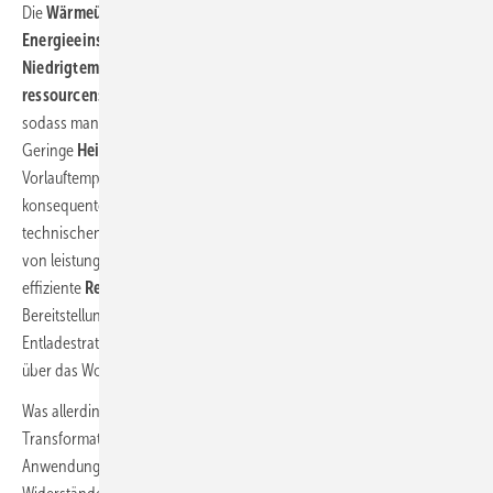
Die
Wärmeübergabe
an den Raum kann heute längst – der
Energieeinsparverordnung (EnEV)
sei Dank – mit wassergeführten
Niedrigtemperatursystemen
energieeffizient
,
ressourcenschonend
und thermisch behaglich gestaltet werden,
sodass man von Heizen eigentlich nicht mehr sprechen müsste.
Geringe
Heizlasten
und
Wärmeübergabesysteme
mit maximalen
Vorlauftemperaturen von 35 °C sind ideale Voraussetzungen für die
konsequente Anwendung einer solaren Heizungsunterstützung. Die
technischen Komponenten sind lange schon ausgereift und reichen
von leistungsstarken
Kollektoren
über intelligente Pumpen und
effiziente
Regelungstechnik
bis hin zu Speicher- und
Bereitstellungstechnologien mit ausgeklügelten Be- und
Entladestrategien. Dazu kommt ein Anwendungsspektrum, das weit
über das Wohngebäude hinausgeht.
Was allerdings fehlt, ist die mentale wie anwendungstechnische
Transformation von der Aufwendung (Erzeugung = Verbrauch) zur
Anwendung (Nutzung = Gebrauch), welche die Hindernisse und