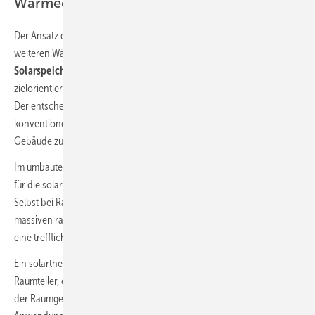
Wärmequelle
Der Ansatz des Forums Wohnenergie war die Suche nach einer
weiteren Wärmesenke für
Solarerträge
, die bislang nicht in das
Solarspeichersystem
eingebracht werden konnten. Es galt, eine
zielorientierte Erweiterung der solarthermischen Nutzung zu finden.
Der entscheidende Schritt hierbei war, die Grenzen des Systems der
konventionellen Zentralheizung zu verlassen und das Gesamtsystem
Gebäude zu betreten.
Im umbauten Raum befinden sich zahlreiche geeignete Wärmesenken
für die solarthermische Wärmequelle: massive Bauteile und Flächen.
Selbst bei Raumtemperaturen von 20 °C bestehen im Innenkern einer
massiven raumtrennenden Wand niedrigere Temperaturen, welche
eine treffliche Wärmesenke für die Solarthermie darstellen.
Ein solarthermisch aktiviertes Bauteil kann eine Trennwand, ein
Raumteiler, eine Theke, eine Skulptur oder Ähnliches sein. Hier sind
der Raumgestaltung kaum Grenzen gesetzt. Die meisten