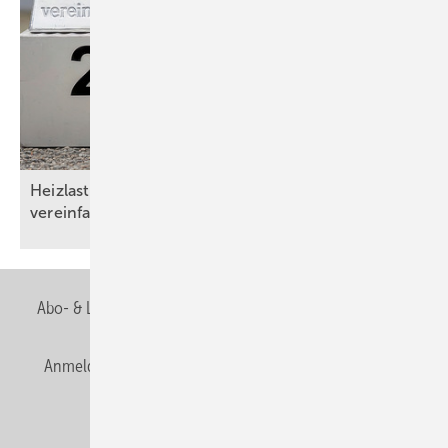
Heizlasten nach DIN/TS ­12831-1:2020-04 – das
vereinfachte Verfahren reicht oft
aus
Abo- & Leserservice
AGB
Alle Inhalte chronologisch
Anmelden
Anmeldung & Registrierung
Newsletter
Datenschutz
E-Paper
Editor's choice