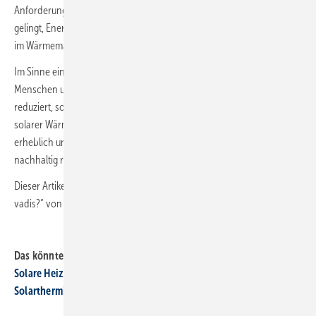
Anforderungen des Menschen, nicht des Verbrauchers. Wenn es
gelingt, Energie überhaupt neu zu denken, könnte die Energiewende
im Wärmemarkt vielleicht doch noch gelingen.
Im Sinne einer nachhaltigen Wohnwärmegestaltung zum Wohle des
Menschen und der Umwelt werden nicht nur
CO
-Emissionen
2
reduziert, sondern erhöht diese Anwendungstechnik zur Nutzung
solarer Wärme den Autarkiegrad des gesamten Heizungssystems
erheblich und Aufwendungen der Nacherwärmung werden
nachhaltig reduziert.
Dieser Artikel ist eine Überarbeitung des Artikels „Solarthermie – quo
vadis?“ von Frank Hartmann, erschienen in der SBZ 08-2020.
Das könnte Sie interessieren:
Solare Heizungsunterstützung: Klassiker mit neuer Ausrichtung
Solarthermieanlagen richtig planen, installieren und optimieren