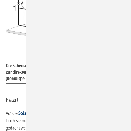
Bild: Forum Wohnenergie
Die Schemagrafik zeigt die Einbindung einer Solarthermie­anlage
zur direkten Nutzung (Bauteil im Raum) und indirekten Nutzung
(Kombispeicher).
Fazit
Auf die
Solarthermie
kann heute weniger denn je verzichtet werden.
Doch sie muss, wie vieles andere auch, in unserer Baukultur neu
gedacht werden: und zwar im Kontext des Gebäudes und der