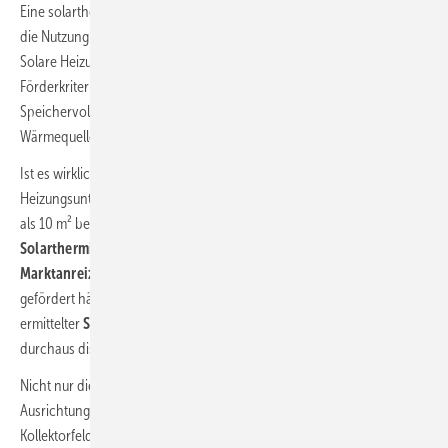
Eine solarthermische Anlage ist eine
Wärmequellenanlage
, welche
die Nutzung von vorhandener Solarwärme auf direktem Wege erlaubt.
Solare Heizungsunterstützung funktioniert nicht nach verordneten
Förderkriterien, denn es geht um mehr als Kollektorfläche und
Speichervolumen. Viel wichtiger ist die tatsächliche Ausrichtung der
Wärmequellenanlagen für den winterlichen Betrieb.
Ist es wirklich seriös, ein Kollektorfeld auf einem 30°-Dach als solare
Heizungsunterstützung zu bezeichnen, nur weil die Bruttofläche mehr
als 10 m² beträgt? Es ist davon auszugehen, dass sich die
Solarthermie
anders entwickelt hätte, wenn zielorientierte
Marktanreizprogramme
die tatsächliche Wirkung berücksichtigt und
gefördert hätten. Beispielsweise durch Anrechnung messtechnisch
ermittelter
Solarerträge
bei der jährlichen Steuererklärung, was
durchaus diskutiert wurde.
Nicht nur die Beachtung des jahreszeitlichen Sonnenstandes in der
Ausrichtung der
Wärmequellenanlage
(des solarthermischen
Kollektorfelds) ist für eine optimale Nutzung der
Solarwärme