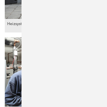
Heizsysteme digital im
Griff.
Bild: Vaillant
Generell sollte in einer Anlage zur solaren Heizungsunterstützung
der Wirkungsgrad der verwendeten Kollektoren möglichst hoch
sein. Hier hilft ein Kennlinienvergleich der Kollektoren