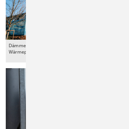
kennt als einzigen markanten Anhaltswert in der Planung den Punkt,
an dem die solare Heizungsunterstützung beginnt. Dies impliziert, dass
sich die Kollektorfläche vielmehr nach den definierten
Kundenwünschen, der zur Verfügung stehenden Fläche und
letztendlich auch dem Budget des Kunden richten kann.
Um hier ein Gleichgewicht zwischen Investition und Ertrag zu finden,
Dämmen, Heizungssanierung und
ist vor allen Dingen auch die Verwendung der teils enormen
Wärmepumpentechnologie, Teil
2
Wärmeüberschüsse im Sommer relevant. Hier ist in erster Linie die
Schwimmbaderwärmung von Interesse. Denn selbst Speicher mit
rund 1000 l Fassungsvermögen geraten bei großen Kollektorflächen
im Sommerbetrieb schnell an ihre Grenzen der Wärmeaufnahme.