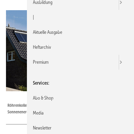
Ausbildung
|
Aktuelle Ausgabe
Heftarchiv
Premium
Services
Bild: Vaillant
Abo & Shop
Röhrenkollektoren können die bessere Wahl für alle sein, die die
Sonnenenergie mit der technisch bestmöglichen Effizienz nutzen wollen.
Media
Newsletter