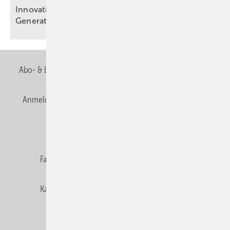
Innovatio n als Zeichen von Qualität: Die neueste
Generation Alpha GO von
Grundfos
Abo- & Leserservice
AGB
Alle Inhalte chronologisch
Anmelden
Anmeldung & Registrierung
Newsletter
Datenschutz
E-Paper
Editor's choice
Fachbeiträge
Gentner Verlag
Impressum
Karriere bei Gentner
Team
Mediaservice
Mitgliedschaften und Engagement