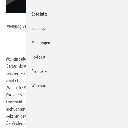
Specials
Bild: FV SHK BW / Michael Fuchs Fotografie
Wolfgang Becker: „Energiefrieden“ gefordert, Eckpfeiler bekommen.
Kataloge
Meldungen
Podcast
Wer eine alte Heizung modernisieren möchte, sollte die Auswahl des
Geräts nicht von tagesaktuellen Entscheidungen der Politik abhängig
Produkte
machen – auch nicht von der nun angestoßenen Reform. Das
empfiehlt das Sanitär-Heizung-Klima-Handwerk Baden-Württemberg.
Webinare
„Wenn die Politik weiterhin alle zwei Jahre die Regeln ändert, sind ihre
Vorgaben kein verlässlicher Rahmen für eine solch weitreichende
Entscheidung“, sagte Hauptgeschäftsführer Wolfgang Becker des
Fachverbands SHK Baden-­Württemberg vor dem Hintergrund der nun
bekannt gewordenen Eckpunkte zum neuen
Gebäudemodernisierungsgesetz (GMG).