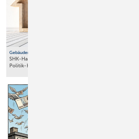
Gebäudemodernisierungsgesetz
SHK-Handwerk: ver­läss­li­che Hei­zungs­wahl statt
Po­li­tik-Hö­rig­keit