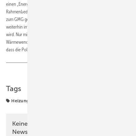
einen „Energiefrieden“ zu suchen. Nur dieser hätte langfristig klare
Rahmenbedingungen gebracht. Die Reaktionen auf die Eckpunkte
zum GMG geben vielmehr Anlass zur Sorge, dass die Heizungsfrage
weiterhin im Zentrum der politischen Auseinandersetzungen stehen
wird. Nur mit langfristig verlässlichen Regeln aber werde die
Wärmewende in Deutschland gelingen. „Es muss Schluss damit sein,
dass die Politik die Verbraucher verunsichert“, so Becker.
Teilen
Link kopieren
Tags
Heizung
Verbände
Keine Zeit? Kein Problem mit dem SBZ
Newsletter!