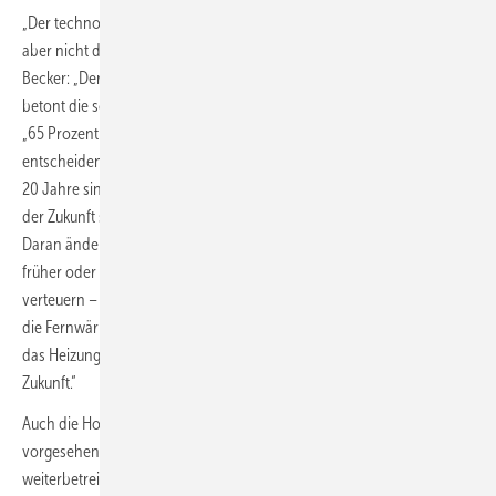
„Der technologieoffene Ansatz ist grundsätzlich zu begrüßen, darf
aber nicht darüber hinwegtäuschen, dass die große Linie bleibt“, so
Becker: „Der Gebäudesektor soll und muss CO
-neutral werden, das
2
betont die schwarz-rote Koalition selbst.“ Ob die Vorgabe nun laute
„65 Prozent erneuerbare Energien“ oder „X Prozent Biomethan“: „Die
entscheidenden Fragen beim Einbau einer Heizung für die nächsten
20 Jahre sind andere. Denn längst ist klar, welches die Heizsysteme
der Zukunft sind – und vor allem auch langfristig die günstigsten.
Daran ändert eine erneute Reform des GEG nichts, im Gegenteil: Ob
früher oder später, der CO
-Preis wird fossile Heizsysteme massiv
2
verteuern – zu denen bis jetzt übrigens zu überwiegenden Teilen auch
die Fernwärme gehört“, betont der Hauptgeschäftsführer. „Auch wenn
das Heizungsgesetz tot ist, die Wärmepumpe lebt. Ihr gehört die
Zukunft.“
Auch die Hoffnung, man könne eine Gasheizung mit dem nun
vorgesehenen „Grüngas“ oder Wasserstoff dauerhaft
weiterbetreiben, hält ­Becker für eine teure Wette auf eine unsichere