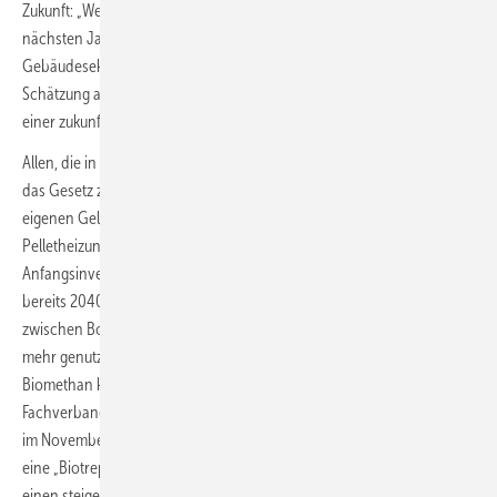
Zukunft: „Weder Biomethan noch Wasserstoff werden in den
nächsten Jahren in der Menge zur Verfügung stehen, die für den
Gebäudesektor nötig wäre. Wer darauf setzt, wird nach heutiger
Schätzung am Ende deutlich mehr für seine Wärme bezahlen als mit
einer zukunftsfähigen Heizung.“
Allen, die in Baden-Württemberg ein Haus besitzen, rät Becker, nicht
das Gesetz zum Maßstab ihrer Entscheidung zu machen, sondern den
eigenen Geldbeutel. Denn schon heute sind Wärmepumpe und
Pelletheizung langfristig die günstigsten Heizungsarten, auch wenn die
Anfangsinvestition höher ausfällt. Dies gilt umso mehr, da das Land
bereits 2040 klimaneutral sein will und somit fossile Energieträger
zwischen Bodensee und Odenwald bereits fünf Jahre früher nicht
mehr genutzt werden dürfen als im Rest Deutschlands. Dass
Biomethan keine günstige Alternative sein wird, darauf weist der
Fachverband bereits seit Längerem hin, zuletzt in einem Fachbeitrag
im November 2025. Denn auch das aktuelle GEG enthält ja bereits
eine „Biotreppe“, wie es die Regierung nun nennt, also Vorgaben für
einen steigenden Anteil klimaneutraler Energieträger. Zudem müssten