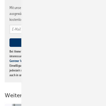
Mit unserem Newsletter erhalten Sie regelmäßig von uns
ausgewählte Informationen und Neuigkeiten, gebündelt und
kostenlos direkt ins Postfach.
Bei Anmeldung zu diesem Newsletter bin ich damit einverstanden, über
interessante Verlags- und Online-Angebote
der Marken der Alfons W.
Gentner Verlag GmbH & Co. KG
informiert zu werden. Diese
Einwilligung kann ich jederzeit widerrufen und eine Abmeldung ist
jederzeit möglich. Informationen zum Umgang mit Daten finden Sie
auch in unserer
Datenschutzerklärung
.
Weitere Inhalte