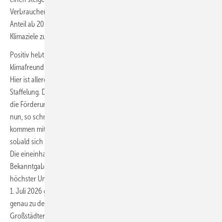
Verbraucher damit rechnen, dass die nächste Bundesregierung den
Anteil ab 2030 schnell deutlich erhöht, um die weiterhin geltenden
Klimaziele zu erreichen.
Positiv hebt Becker hervor, dass die Bundesregierung den Einbau
klimafreundlicher Heizungen bis mindestens 2029 fördern möchte.
Hier ist allerdings mit Veränderungen zu rechnen hin zu mehr sozialer
Staffelung. Daher rät der Verband den Kunden, lieber noch zeitnah
die Förderung auf der jetzigen Basis zu beantragen. Insgesamt gelte es
nun, so schnell wie möglich Klarheit zu schaffen. „Wir als Handwerk
kommen mit vielen gesetzlichen Rahmenbedingungen zurecht,
sobald sich unsere Betriebe auf das neue System eingestellt haben.
Die eineinhalbjährige Phase latenter Verunsicherung wurde mit
Bekanntgabe der Eckpunkte des GMG abgelöst durch eine Phase
höchster Unsicherheit, solange nicht bekannt ist, was genau ab
1. Juli 2026 gelten soll“, so Becker. Das Gesetz in nur drei Monaten
genau zu dem Termin zu ändern, an dem die 65-%-Regel in
Großstädten in Kraft treten soll, sei nicht ohne Risiko. „Ob dieser