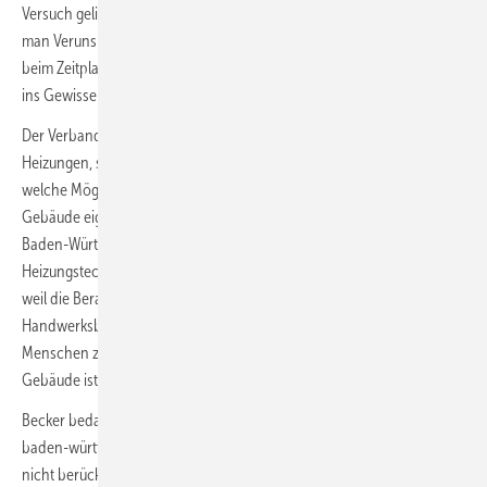
Versuch gelingt, ist ungewiss. Gewiss hingegen ist: Damit verlängert
man Verunsicherung und Abwartehaltung. Erneute Verzögerungen
beim Zeitplan können wir uns nicht leisten“, schreibt er der Regierung
ins Gewissen.
Der Verband empfiehlt allen Hausbesitzern mit sanierungsbedürftigen
Heizungen, sich beim örtlichen Heizungsfachbetrieb zu informieren,
welche Möglichkeiten der Modernisierung sich für das jeweilige
Gebäude eignen. Die Innungsfachbetriebe Sanitär-Heizung-Klima in
Baden-­Württemberg beraten zu den verschiedenen
Heizungstechnologien und aktuellen Fördermöglichkeiten. „Gerade
weil die Beratungspflicht abgeschafft werden soll, kommt auf unsere
Handwerksbetriebe eine noch größere Verantwortung zu, den
Menschen zu erklären, was langfristig die beste Heizung für ihr
Gebäude ist“, so Becker. „Dazu müssen sie wissen, was gilt.“
Becker bedauert, dass die schwarz-rote Koalition die Anregung des
baden-württembergischen SHK-Handwerks und anderer Akteure
nicht berücksichtigte, einen Kompromiss aller Parteien der Mitte für