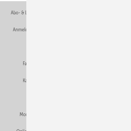
Abo- & Leserservice
AGB
Alle Inhalte chronologisch
Anmelden
Anmeldung & Registrierung
Newsletter
Datenschutz
E-Paper
Editor's choice
Fachbeiträge
Gentner Verlag
Impressum
Karriere bei Gentner
Team
Mediaservice
Mitgliedschaften und Engagement
Montagezeiten Heizung
Montagezeiten Sanitär