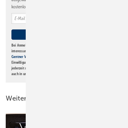
kostenlos direkt ins Postfach.
Bei Anmeldung zu diesem Newsletter bin ich damit einverstanden, über
interessante Verlags- und Online-Angebote
der Marken der Alfons W.
Gentner Verlag GmbH & Co. KG
informiert zu werden. Diese
Einwilligung kann ich jederzeit widerrufen und eine Abmeldung ist
jederzeit möglich. Informationen zum Umgang mit Daten finden Sie
auch in unserer
Datenschutzerklärung
.
Weitere Inhalte