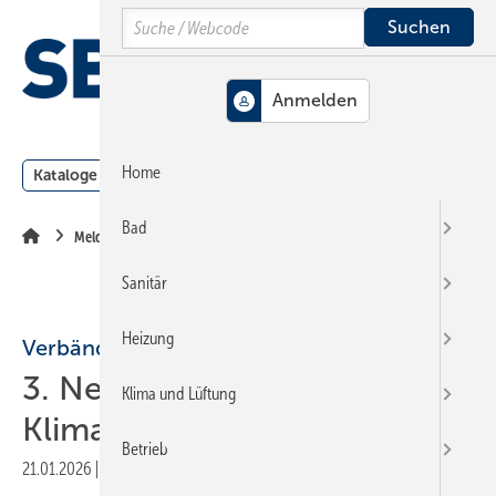
Springe
Springe
Springe
Search
auf
auf
auf
Hauptinhalt
Hauptmenü
SiteSearch
MENÜ
Home
Kataloge
Meldungen
Podcast
Produkte
Webin
Bad
Meldungen
Sanitär
Heizung
Verbände
3. Neujahrsempfang der
Klima und Lüftung
Klima-Innungen in Berlin
Betrieb
21.01.2026
|
Druckvorschau