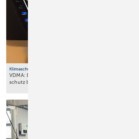
Klimaschutz
VDMA: Effiziente Sanitär­tech­nik macht Klima­
schutz
bezahlbar