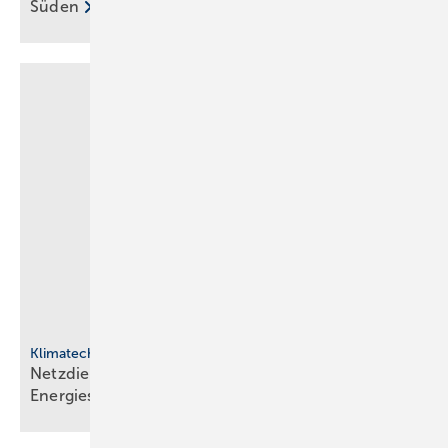
Süden
Klimatechnik
Netzdienliche HLK-Sys­te­me: Neue Rol­le im
En­er­gie­sys­tem