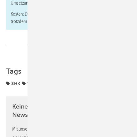
Umsetzung in SHK-Betrieben.
Kosten: Die Teilnahme ist kostenfrei, eine Anmeldung ist
trotzdem notwendig.
→
Informieren und anmelden!
Teilen
Link kopieren
Tags
SHK
Verbände
Keine Zeit? Kein Problem mit dem SBZ
Newsletter!
Mit unserem Newsletter erhalten Sie regelmäßig von uns
ausgewählte Informationen und Neuigkeiten, gebündelt und