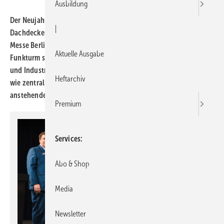
Ausbildung
Der Neujahrsempfang der fünf Klimainnungen – SHK, Elektro,
|
Dachdecker, Schornsteinfeger und Kfz – gemeinsam mit der
Messe Berlin fand am 13. Januar 2026 wieder im Palais am
Aktuelle Ausgabe
Funkturm statt und zog rund 400 Gäste aus Handwerk, Politik
und Industrie an. Die große Resonanz zeigte eindrucksvoll, als
Heftarchiv
wie zentral der Schulterschluss zwischen den Gewerken für die
anstehenden Aufgaben der Klimawende wahrgenommen wird.
Premium
Services
Abo & Shop
Media
Newsletter