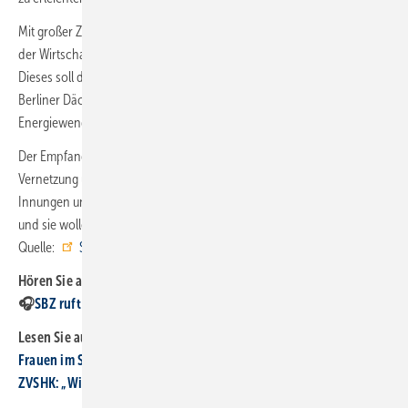
Mit großer Zustimmung nahm das Publikum die Nachricht auf, dass
der Wirtschaftssenat das
Programm Solar Plus
beschlossen hat.
Dieses soll die Schaffung autarker Versorgungslösungen auf den
Berliner Dächern gezielt fördern – ein wichtiges Signal für die
Energiewende und ein klares Bekenntnis zur Stärkung des Handwerks.
Der Empfang bot zahlreiche Gelegenheiten für Gespräche,
Vernetzung und einen konstruktiven Blick nach vorn. Die Klima-
Innungen und die Messe Berlin ziehen gemeinsam an einem Strang –
und sie wollen 2026 aktiv gestalten. ■
Quelle:
SHK Innung Berlin
/ ml
Hören Sie auch:
🎧
SBZ ruft an – Folge 5: Wie wird das SHK-Jahr 2026?
Lesen Sie auch:
Frauen im SHK-Hand­werk: Netz­werk stärkt Nach­wuchs
ZVSHK: „Wir brauchen wirt­schafts­politischen Kurswechsel“