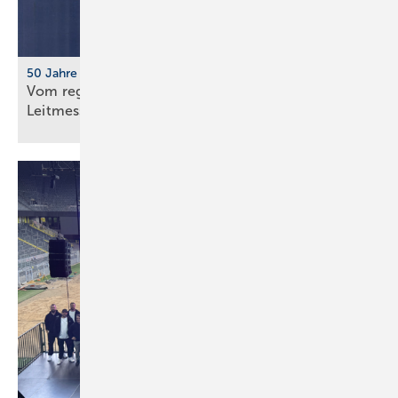
50 Jahre IFH/Intherm
Vom regionalen Bran­chen­treff zur süd­deut­schen
Leit­messe