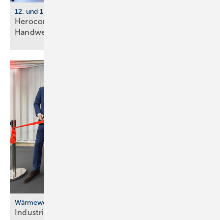
12. und 13. Juni 2026, Dortmund
Herocon 2026 verdoppelt Pro­gramm für
Hand­werks­be­triebe
Wärmewende
Industrielle Abwärme versorgt Düsseldorfer