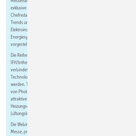
Messehallen) präsentieren die SHK-Fachmedien IKZ und SBZ die
exklusive Webinarreihe „Forum plus“. Unter der Moderation der
Chefredakteure Markus Sironi und Dennis Jäger werden aktuelle
Trends und praxisnahe Lösungen aus den Bereichen
Elektroinstallation und Smart Home, Baddesign, Wärme- und
Energiesysteme sowie Raumklima- und Lüftungssysteme
vorgestellt.
Die Reihe findet in Kooperation mit den Trägerverbänden der
IFH/Intherm und der GHM als Messeveranstalter statt und
verbindet Theorie und Praxis, sodass Einblicke in innovative
Technologien und konkrete Umsetzungsmöglichkeiten vermittelt
werden. Themen sind unter anderem die effiziente Integration
von Photovoltaik ins Heizungssystem, barrierefreie und
attraktive Badgestaltung, moderne Holzenergie und
Heizungsoptimierung sowie praktikable Kühl- und
Lüftungslösungen für den Bestand.
Die Webinare liefern einen kompakten Wissensvorsprung für die
Messe, praxisnahe Beispiele und handfeste Tipps für die