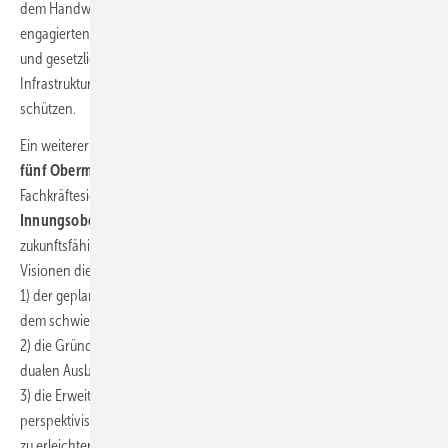
dem Handwerk ausdrücklich für seinen schnellen, präzisen und
engagierten Einsatz. Zugleich kündigte sie an, Vorsorgemaßnahmen
und gesetzliche Anpassungen voranzutreiben, um die kritische
Infrastruktur der Hauptstadt künftig besser und nachhaltiger zu
schützen.
Ein weiterer Höhepunkt des Empfangs war die Podiumsdiskussion der
fünf Obermeister
. Im Mittelpunkt standen die Themen
Fachkräftesicherung, Mobilität und Energiewende.
Innungsobermeister Andreas Schuh
betonte dabei, wie stabil und
zukunftsfähig das Handwerk aufgestellt sei und mit welchen klaren
Visionen die SHK-Innung in das neue Jahr gehe. Dazu zählen
1) der geplante Bau eines Azubiwohnheims, um jungen Menschen auf
dem schwierigen Berliner Wohnungsmarkt eine Perspektive zu geben,
2) die Gründung einer privaten Berufsschule, um die Qualität der
dualen Ausbildung weiter zu verbessern, sowie
3) die Erweiterung des bestehenden Kompetenzzentrums, um auch
perspektivisch den Gewerkedialog konkret in Aus- und Weiterbildung
zu erleichtern.