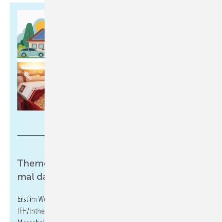
Adobe Stock / Collage: Gentner
Thementage zur IFH/Intherm 2026: 4
mal das „Plus“ an Fachwissen
Erst im Webinar, dann am Messestand: Im Vorfeld der
IFH/Intherm 2026 in Nürnberg (vom 14.4. bis 17.4. in den