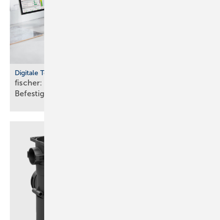
Digitale Tools
fischer: cloudbasierte Bemes­sungs­soft­ware für
Befes­ti­gungs­tech­nik