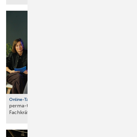
Online-Talkshow
perma-talk: so gelingt Azubi- und
Fach­kräf­te­bin­dung