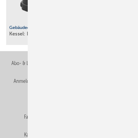
Gebäudeentwässerung
Kessel: He­be­an­la­gen ohne
De­cken­durch­brü­che
Abo- & Leserservice
AGB
Alle Inhalte chronologisch
Anmelden
Anmeldung & Registrierung
Newsletter
Datenschutz
E-Paper
Editor's choice
Fachbeiträge
Gentner Verlag
Impressum
Karriere bei Gentner
Team
Mediaservice