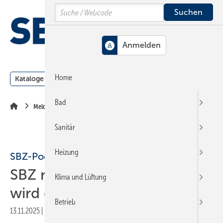
Springe
Springe
Springe
Search
auf
auf
auf
Hauptinhalt
Hauptmenü
SiteSearch
MENÜ
Home
Kataloge
Meldungen
Podcast
Produkte
Webin
Bad
Meldungen
Sanitär
Heizung
SBZ-Podcast
SBZ ruft an – Folge 5: Wie
Klima und Lüftung
wird das SHK-Jahr 2026?
Betrieb
13.11.2025
|
Druckvorschau