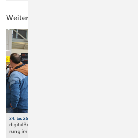
Weitere Inhalte
24. bis 26. März 2026, Köln
digitalBAU 2026: BVBS-Programm zur Digi­ta­li­sie­
rung im
Bau­wesen