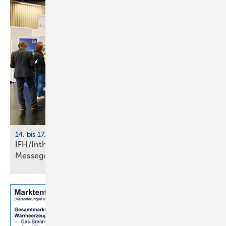
14. bis 17. April 2026, Messe Nürnberg
IFH/Intherm 2026: größte Start­up-Fläche der
Messe­ge­schich­te