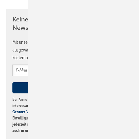
Keine Zeit? Kein Problem mit dem SBZ
Newsletter!
Mit unserem Newsletter erhalten Sie regelmäßig von uns
ausgewählte Informationen und Neuigkeiten, gebündelt und
kostenlos direkt ins Postfach.
Bei Anmeldung zu diesem Newsletter bin ich damit einverstanden, über
interessante Verlags- und Online-Angebote
der Marken der Alfons W.
Gentner Verlag GmbH & Co. KG
informiert zu werden. Diese
Einwilligung kann ich jederzeit widerrufen und eine Abmeldung ist
jederzeit möglich. Informationen zum Umgang mit Daten finden Sie
auch in unserer
Datenschutzerklärung
.