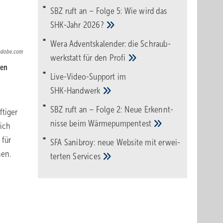
SBZ ruft an – Folge 5: Wie wird das
SHK-Jahr
2026?
Wera Adventskalender: die Schraub­
.adobe.com
werk­statt für den
Pro­fi
gen
Live-Video-Support im
SHK-Handwerk
SBZ ruft an – Folge 2: Neue Erkennt­
ftiger
nisse beim
Wärme­pumpen­test
ich
 für
SFA Sanibroy: neue Web­site mit erwei­
nen.
terten
Services