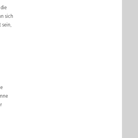
 die
n sich
 sein,
ie
inne
r