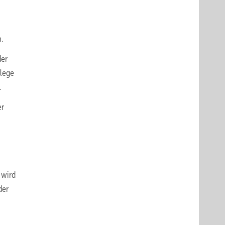
.
der
flege
.
er
 wird
der