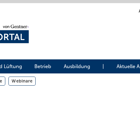
d Lüftung
Betrieb
Ausbildung
|
Aktuelle 
e
Webinare