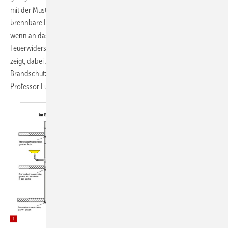
mit der Muster-Leitungsanlagen-Richtlinie ist es erforderlich,
brennbare Leitungen mit einem Durch­messer ≥ 32 mm abzuschotten,
wenn an das durchdrungene Bauteil Anforderungen hinsichtlich des
Feuerwiderstandes gestellt werden. Allerdings ist, wie dieser Beitrag
zeigt, dabei zu differenzieren, worauf diese
Brandschutzanforderungen abzielen. → Carsten Janiec und
Professor Eugen
Nachtigall