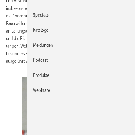
und Ausführungsanforderungen zu erfüllen. Dazu gehört
insbesondere die Bildung brandschutztechnischer Einheiten durch
Specials
die Anordnung von Trennwänden und Decken mit einer definierten
Feuerwiderstandsklasse. Entsprechend hoch sind die Anforderungen
Kataloge
an Leitungsdurchführungen durch solche Trennwände und Decken –
und die Risiken für das SHK-Fachhandwerk, in die Abnahmefalle zu
Meldungen
tappen. Welche baulichen Situationen und Installationen daher
besonders sorgfältig betrachtet und brandschutztechnisch
Podcast
ausgeführt werden müssen, erläutert
­Christof Werner.
Produkte
Webinare