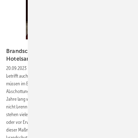
Bild: Freepik
Brandschutztechnische Stolperfallen bei
Hotelsanierungen
umgehen
20.09.2023
-
In Hotels ist Brandschutz unbestreitbar wichtig. Dies
betrifft auch die Gebäudeentwässerung. Entwässerungssysteme
müssen im Brandfall beispielsweise eine ausreichende
Abschottungswirkung zwischen den Geschossen aufweisen. Viele
Jahre lang waren in Hotelgebäuden
nicht brennbare Entwässerungsrohre aus Grauguss Standard. Nun
stehen viele dieser Bauten vor einer Sanierung, vor einem Umbau
oder vor Erweiterungen. Worauf zu achten ist, damit nach Abschluss
dieser Maßnahmen die Entwässerungsleitungen die
brandschutztechnischen ­Anforderungen erfüllen, erläutert Daniel