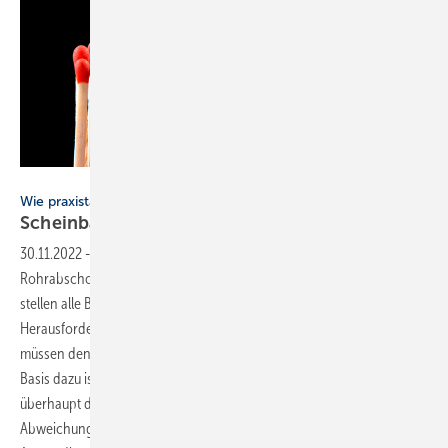
Bild: Gus Andi – stock.adobe.com
Wie praxistauglich sind Brandversuche für Rohrabschottungen?
Scheinbar geprüfte
Sicherheit?
30.11.2022
-
Wie praxistauglich sind Brandversuche für
Rohrabschottungen? ▪ Zulassungskonforme Rohrabschottungen
stellen alle Baubeteiligten bei Planung und Ausführung vor große
Herausforderungen. Mit Gutachtern diskutierte „Abweichungen“
müssen den geforderten Feuerwiderstand erfüllen.
Basis dazu ist der Anwendbarkeitsnachweis. Aber gewährleistet dieser
überhaupt die Sicherheit, die in ihm gesehen wird? Wie soll dann eine
Abweichung bewertet werden, wenn schon die Aus­sagen aus dem