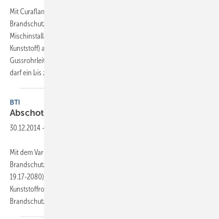
Mit Curaflam Konfix Pro bietet Doyma ein geprüftes
Brandschutzsystem zur Abschottung von Abwasser-
Mischinstallationen (Fallrohr aus Guss, Anschlussleitung aus
Kunststoff) auf dem Konfix-Verbinder an. Dazu wird die
Gussrohrleitung im Deckendurchbruch vermörtelt. Zum Schallschutz
darf ein bis
zu...
BTI
Abschottung für die
Mischinstallation
30.12.2014
-
Mit dem Vario-Sol-System bietet BTI Befestigungstechnik eine
Brandschutzlösung mit allgemeiner bauaufsicht­licher Zulassung (Z-
19.17-2080) für die Abschottung von Gussrohren mit abzweigendem
Kunststoffrohr (Mischinstallation) an. In Verbindung mit dem
Brandschutzverbinder Vario-SolBSV
erfüllt...