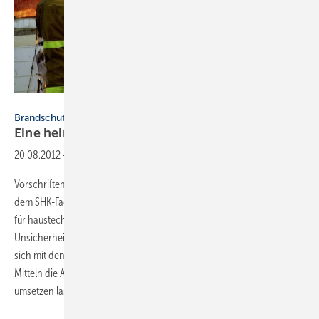
Thinkstock
Brandschutz in der Gebäudetechnik
Eine heiße
Sache
20.08.2012
-
Vorschriften und Richtlinien zum baulichen Brandschutz erschweren
dem SHK-Fachhandwerk die tägliche Arbeit. Vor allem Abschottungen
für haustechnische Rohrleitungen sorgen immer wieder für große
Unsicherheiten. Der erste Teil dieser dreiteiligen Artikelserie befasst
sich mit den geltenden Regelwerken und zeigt, wie sich mit einfachen
Mitteln die Anforderungen zuverlässig und ohne große Mühe
umsetzen lassen. Daniel
Graba