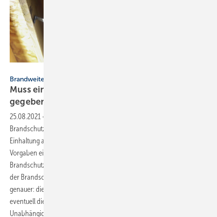
Bild: iStock / Getty Images Plus / Robin Gentry
Brandweiterleitung nach unten bei Abwasserrohren
Muss eine Abschottung auch nach unten
gegeben
sein?
25.08.2021
-
Brandweiterleitung nach unten bei Abwasserrohren ▪
Brandschutz ist kompliziert. Dennoch: Eine vorschriftsmäßige
Einhaltung aller Vorgaben ist unabdingbar. Was aber, wenn die
Vorgaben einen ungeklärten Bereich aufweisen? Nach einem
Brandschutzversuch der IZEG (siehe Infokasten auf dieser Seite) muss
der Brandschutz an Abwasserrohrsystemen neu bewertet werden,
genauer: die Brandweiterleitung „nach unten“. Ob und wann sich
eventuell die Prüf- und Zulassungspraxis ändert, ist noch offen.
Unabhängig