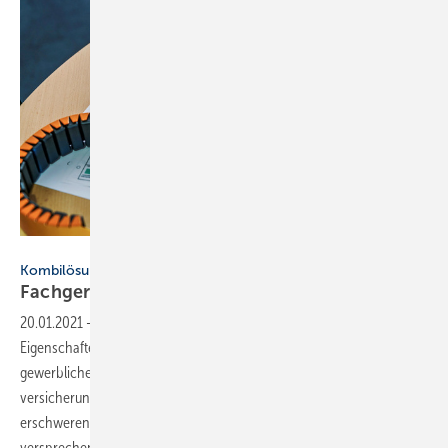
Bild: Doyma
Kombilösungen verbinden praxisrelevante Eigenschaften
Fachgerecht
abschotten
20.01.2021
-
Kombilösungen verbinden praxisrelevante
Eigenschaften ▪ Verschiedene Problemfelder können bei
gewerblichen Immobilien die Einhaltung der rechtlichen und
versicherungstechnischen Anforderungen an den Brandschutz
erschweren. Ob und in welchem Maße hier Kombilösungen Abhilfe
versprechen, schildert dieser Beitrag. → Carsten
Janiec