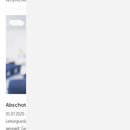
Bild: Doyma
Abschotten oder
nicht?
01.07.2020
-
Eine Frage des Schutzziels ▪ Im Bereich der
Leitungsanlagen ist die brandschutztechnische Abschottung klar
geregelt. Gemäß § 40 Abs. 1 Musterbauordnung (MBO) in Verbindung