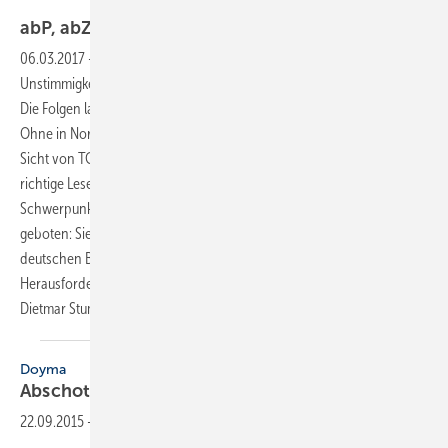
Bilder: Lorbeer
abP, abZ und ETA richtig
lesen
06.03.2017
-
Verwendbarkeitsnachweise Immer wieder kommt es zu
Unstimmigkeiten bei der Auslegung von Verwendbarkeitsnachweisen.
Die Folgen lassen sich mit „Zeit, Kosten, Streit“ schnell beschreiben.
Ohne in Normen und Gesetzen zu wühlen, wird nachstehend aus der
Sicht von TGA-Planern und Anwendern eine Hilfestellung für das
richtige Lesen zur sicheren Anwendungsauswahl gegeben. Ein
Schwerpunkt sind dabei die ETA, denn hier ist besondere Vorsicht
geboten: Sie können Anwendungen enthalten, die nicht den
deutschen Bauvorschriften entsprechen. Eine besondere
Herausforderung für Planer und Anwender. Gerhard Lorbeer und
Dietmar
Stump
Doyma
Abschottung auf
Konfix-Verbinder
22.09.2015
-