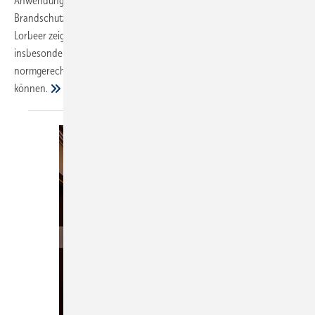
Anwendungsfall einzeln zu betrachten und die
Brandschutzmaßnahmen gezielt darauf auszurichten. Gerhard
Lorbeer zeigt Möglichkeiten auf, wie Rohrdurchführungen
insbesondere bei Materialwechsel in Entwässerungssystemen
normgerecht und gleichzeitig wirtschaftlich abgeschottet werden
können.