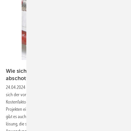
Bild: Saint-Gobain Pam Building
Wie sich Rohrdurchführungen wirtschaftlich
abschotten
lassen
24.04.2024
-
Bei der Planung und Montage von Rohrleitungen hat
sich der vorbeugende Brandschutz zu einem erheblichen
Kostenfaktor entwickelt. Einer der Gründe dafür ist, dass in den
Projekten eine Vielzahl an Werkstoffen zum Einsatz kommt. Folglich
gibt es auch den Brandschutz betreffend nicht nur die eine Universal­
lösung, die sämtliche Anforderungen erfüllt. Vielmehr gilt es, jeden