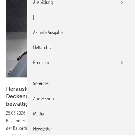
Ausbildung
|
Aktuelle Ausgabe
Heftarchiv
Premium
Bild: Viega
Services
Herausforderungen bei Wand- und
Deckendurchführungen abnahmesicher
Abo & Shop
bewältigen
25.03.2026
-
Der bauliche Brandschutz ist ein wesentlicher
Media
Bestandteil von Brandschutzkonzepten. Er dient dazu, die Schutzziele
der Bauordnung bzw. die entsprechenden Planungs-, Bemessungs-
Newsletter