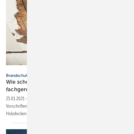
Bild: SWS Radebeul
Brandschutz
Wie schottet man Rohre in Holzbalkendecken
fachgerecht
ab?
25.01.2021
-
Dieser Beitrag gibt Hinweise auf die einzuhaltenden
Vorschriften beim Einbau von Kabel- und Rohrabschottungen in
Holzdecken und zeigt Lösungsmöglichkeiten
auf.