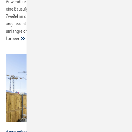
Anwendbarkeitsnachweis die sicherheitsrelevanten Ansprüche an
eine Bauaufgabe nicht erfüllen? Der Beitrag erläutert, warum durchaus
Zweifel an der „geprüften“ Sicherheit von Rohrabschottungen
angebracht sind, obwohl vom DIBt Nachweise (aBG) in Form
umfangreicher Prüfungen dazu verlangt werden. → Gerhard
Lorbeer
Bild: Viega / Armin Okulla
Anwendbarkeitsnachweise bei Mischinstallationen