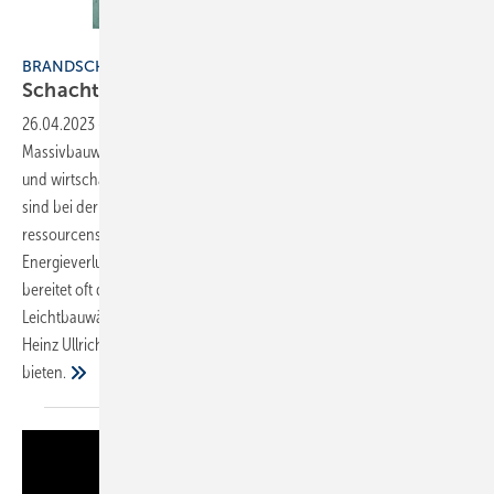
Bild: Walraven
BRANDSCHUTZ
Schachtwände rechtssicher
abschotten
26.04.2023
-
Leichtbauwände bringen viele Vorteile gegenüber der
Massivbauweise mit sich. Sie lassen sich bauzeitsparend schneller
und wirtschaftlicher errichten, haben ein geringeres Gewicht und
sind bei der Herstellung sowohl energie- als auch
ressourcenschonender. Zudem minimieren die leichten Wände
Energieverluste und halten Schallschutzvorgaben sicher ein. Sorgen
bereitet oft das Thema baulicher Brandschutz an Leitungsanlagen in
Leichtbauwänden, die Schachtwände sind. Im Beitrag erläutert Karl-
Heinz Ullrich, welche Installationslösungen Rechtssicherheit
bieten.