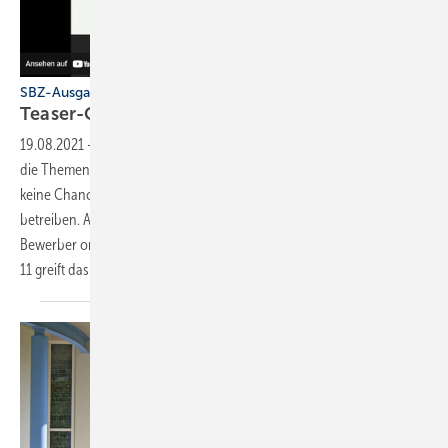
SBZ-Ausgabe 11-2021
Teaser-Clip: Mitarbeiter nicht
verheizen!
19.08.2021
-
Der Teaser-Clip zur gedruckten SBZ-Ausgabe Nr. 11 hat
die Themen: Brandschutz - sicher abschotten; Trinkwasserhygiene -
keine Chance für Legionellen; Hydraulik - Heizungen effizient(er)
betreiben. Außerdem: Hauseinführung dicht halten; potenzielle
Bewerber online begeistern; Mitarbeiter nicht verheizen. Die SBZ-Nr.
11 greift das alles auf, sie erscheint am 27. August
2021.