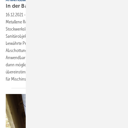
In der Baupraxis auch
anwendbar?
16.12.2021
-
Anwendbarkeitsnachweise bei Mischinstallationen ▪
Metallene Rohrleitungssysteme im Strang, flexible Kunststoffrohre als
Stockwerksleitungen zur Anbindung der Heizflächen und
Sanitärobjekte – derartige Mischinstallationen sind gängige und
bewährte Praxis. Weniger praxisgerecht sind oft die für die
Abschottung der (brennbaren) Etagenverteilungen erforderlichen
Anwendbarkeitsnachweise. Eine Brandschutzabnahme ist aber nur
dann möglich, wenn die Bauausführung mit dem Nachweis
übereinstimmt. Worauf kommt es also bei Anwendbarkeitsnachweisen
für Mischinstallationen an? → Markus
Berger