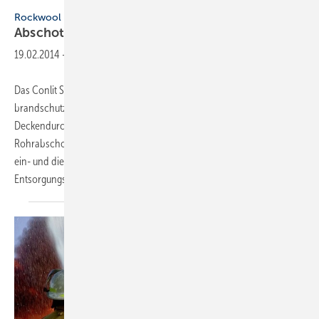
Rockwool
Abschottung mit
Null-Abstand
19.02.2014
-
Das Conlit System von Rockwool ermöglicht die
brandschutztechnische Absicherung von Wand- und
Deckendurchführungen mit einem Null-Abstand zwischen Kabel- und
Rohrabschottungen. SHK- und Elektrofachhandwerker können so
ein- und dieselbe Durchführungsöffnung für Ver- und
Entsorgungsleitungen...