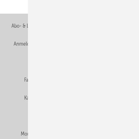
Abo- & Leserservice
AGB
Alle Inhalte chronologisch
Anmelden
Anmeldung & Registrierung
Newsletter
Datenschutz
E-Paper
Editor's choice
Fachbeiträge
Gentner Verlag
Impressum
Karriere bei Gentner
Team
Mediaservice
Mitgliedschaften und Engagement
Montagezeiten Heizung
Montagezeiten Sanitär