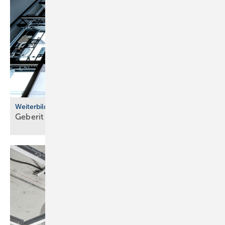
Weiterbildung
Geberit eröffnet neuen Campus für die
Branche
Bild: Lorbeer
Bild 1:
Abschottungsprinzip: Die raumabschließenden Bauteile und
Durchführungen müssen so beschaffen sein, dass eine