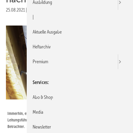
Ausbildung
25.08.2021
|
Veröffentlicht in
Ausgabe 11-2021
|
Aktuelle Ausgabe
Heftarchiv
Premium
Services
Abo & Shop
Bild: iStock / Getty Images Plus / Robin Gentry
Media
Immerhin, ein Feuermelder. Aber die restliche Konstruktion und
Leitungsführung unter der Decke erzeugt schon leichte Sorgenfalten beim
Betrachter.
Newsletter