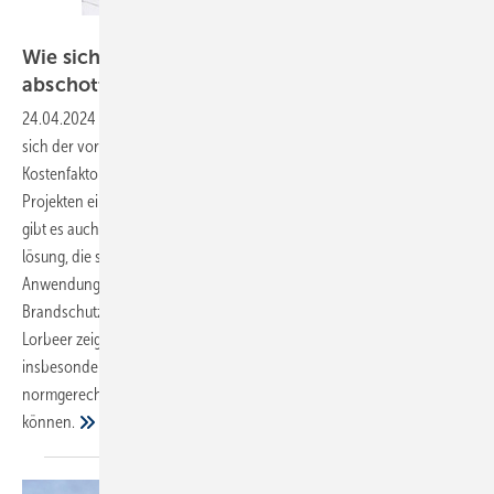
Bild: Saint-Gobain Pam Building
Wie sich Rohrdurchführungen wirtschaftlich
abschotten
lassen
24.04.2024
-
Bei der Planung und Montage von Rohrleitungen hat
sich der vorbeugende Brandschutz zu einem erheblichen
Kostenfaktor entwickelt. Einer der Gründe dafür ist, dass in den
Projekten eine Vielzahl an Werkstoffen zum Einsatz kommt. Folglich
gibt es auch den Brandschutz betreffend nicht nur die eine Universal­
lösung, die sämtliche Anforderungen erfüllt. Vielmehr gilt es, jeden
Anwendungsfall einzeln zu betrachten und die
Brandschutzmaßnahmen gezielt darauf auszurichten. Gerhard
Lorbeer zeigt Möglichkeiten auf, wie Rohrdurchführungen
insbesondere bei Materialwechsel in Entwässerungssystemen
normgerecht und gleichzeitig wirtschaftlich abgeschottet werden
können.