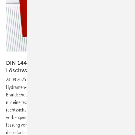
Bild: Wilo SE
DIN 14462: Was für SHK-Betriebe zu
Löschwasseranlagen relevant
ist
24.09.2025
-
Die DIN 14462 schafft klare, praxisnahe Regeln für
Hydranten-Löschwasseranlagen im Objektschutz – und damit für den
Brandschutz im Gebäude. Für das SHK-Handwerk ist sie weit mehr als
nur eine technische Vorschrift. Wer sie kennt, kann nicht nur
rechtssicher arbeiten, sondern sich auch als Fachpartner im
vorbeugenden Brandschutz positionieren. Mit der noch neuen
Fassung von Juli 2023 sind zahlreiche Änderungen in Kraft getreten,
die jedoch noch immer nicht allen Fach­kräften vollumfänglich