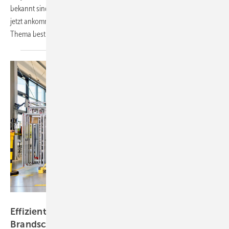
bekannt sind. Dirk Böttcher erläutert, was sich geändert hat, worauf es
jetzt ankommt – und wie SHK-Betriebe ihre Kundschaft bei dem
Thema bestmöglich
unterstützen.
Bild: Tece SE
Effizient mit Einblasdämmtechnik –
Brandschutz
inklusive