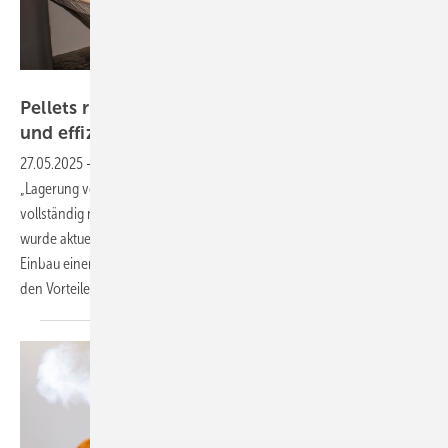
Bild: Depi
P ellets ric htig lagern: Für einen zuverlässigen
und effizienten
Heizbetrieb
27.05.2025
-
Das Deutsche Pelletinstitut hat seine Broschüre
„Lagerung von Holzpellets – ENplus-konforme Lagersysteme“
vollständig neu überarbeitet. Das vielfach nachgefragte Dokument
wurde aktuell neu aufgelegt und gilt als Pflichtlektüre für alle, die den
Einbau einer Pelletheizung planen, durchführen oder Verbraucher zu
den Vorteilen dieser Anlagen
beraten.