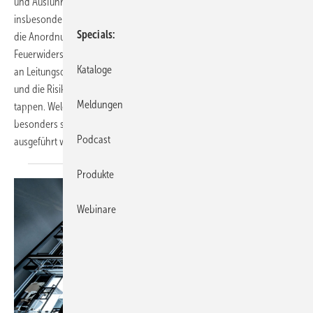
und Ausführungsanforderungen zu erfüllen. Dazu gehört
insbesondere die Bildung brandschutztechnischer Einheiten durch
Specials
die Anordnung von Trennwänden und Decken mit einer definierten
Feuerwiderstandsklasse. Entsprechend hoch sind die Anforderungen
Kataloge
an Leitungsdurchführungen durch solche Trennwände und Decken –
und die Risiken für das SHK-Fachhandwerk, in die Abnahmefalle zu
Meldungen
tappen. Welche baulichen Situationen und Installationen daher
besonders sorgfältig betrachtet und brandschutztechnisch
Podcast
ausgeführt werden müssen, erläutert
­Christof Werner.
Produkte
Webinare