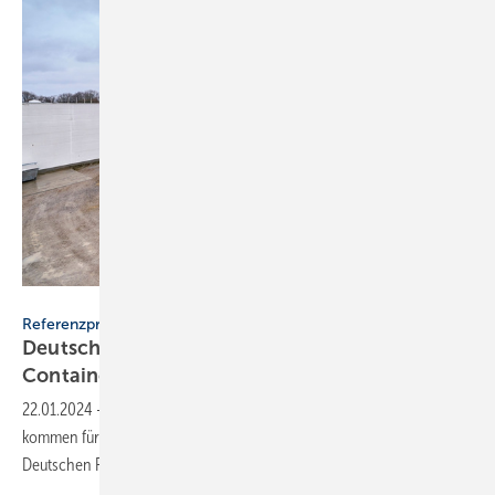
Deutsche Rockwool / Lars Behrendt
Referenzprojekt
Deutsche Rockwool: Brandschutz im
Container-Hotel
22.01.2024
-
In den aus Seefrachtcontainern gebauten TIN INN Hotels
kommen für den Brandschutz Conlit-Rohrabschottungen der
Deutschen Rockwool zum
Einsatz.