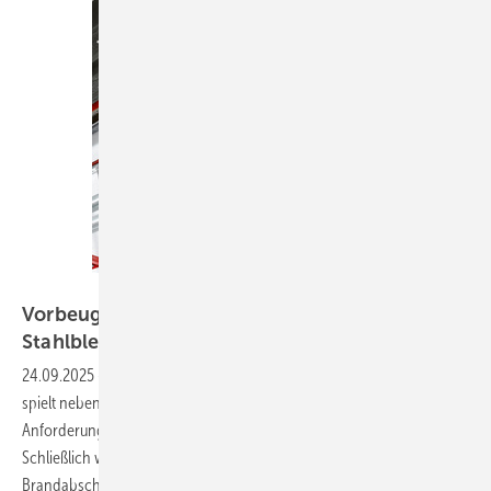
Bild: Deutsche Rockwool
Vorbeugender Brandschutz bei
Stahlblechlüftungsleitungen
24.09.2025
-
Bei der Planung und Ausführung von Lüftungsleitungen
spielt neben den strömungs- und lüftungstechnischen
Anforderungen der vorbeugende Brandschutz eine besondere Rolle.
Schließlich werden die Leitungen häufig durch verschiedene
Brandabschnitte eines Gebäudes geführt. Ohne vorbeugende