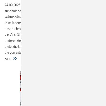
24.09.2025
-
Der anhaltende Fachkräftemangel macht sich
zunehmend auch in der technischen Gebäudeausrüstung bemerkbar.
Wärmedämmung und die brandschutzgerechte Abschottung von
Installationssystemen über mehrere Geschosse hinweg sind
anspruchsvoll und erfordern neben umfangreichem Know-how auch
viel Zeit. Gleichzeitig bindet dieser Aufwand Fachpersonal, das an
anderer Stelle dringend benötigt wird. Eine zeitsparende Alternative
bietet die Einblasdämmtechnik für vorgefertigte Installationswände,
die von externen Dienstleistern komplett übernommen werden
kann.