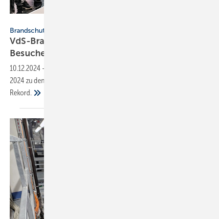
VdS / Martin Rottenkolber
Brandschutz
VdS-Brand­Schutz­Tage 2024: neuer
Besucher­rekord
10.12.2024
-
4600 Fachbesuchende kamen am 4. und 5. Dezember
2024 zu den VdS-BrandSchutzTagen auf die Koelnmesse. Ein neuer
Rekord.