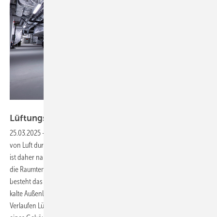
Bild: Rockwool
Lüftungsleitungen fachgerecht
dämmen
25.03.2025
-
Lüftungsleitungen werden je nach Zweck und Einsatz
von Luft durchströmt, die wärmer oder kälter ist als die Umgebung. Es
ist daher naheliegend, eine Dämmung einzusetzen, die Einflüsse auf
die Raumtemperatur und Energieverluste minimiert. Gleichzeitig
besteht das Risiko einer Tauwasserbildung auf Lüftungsleitungen, die
kalte Außenluft durch Räume mit höherer Raumtemperatur führen.
Verlaufen Lüftungsleitungen durch verschiedene Brand­abschnitte