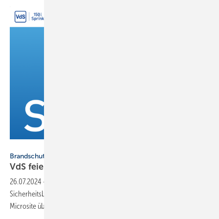
VdS
Brandschutz
VdS feiert 150 Jahre
Sprinklertechnologie
26.07.2024
-
VdS ehrt den Sprinkler als historische Innovation für die
Sicherheitsbranche mit einer Jubiläumskampagne mit eigener
Microsite über die Meilensteine seiner
Geschichte.