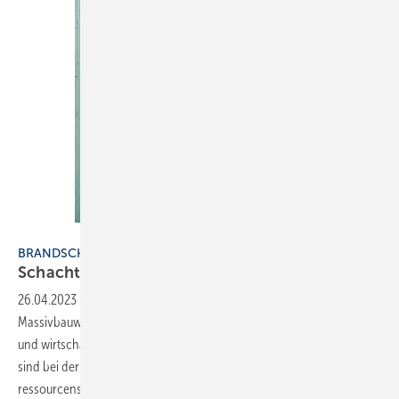
Bild: Walraven
BRANDSCHUTZ
Schachtwände rechtssicher
abschotten
26.04.2023
-
Leichtbauwände bringen viele Vorteile gegenüber der
Massivbauweise mit sich. Sie lassen sich bauzeitsparend schneller
und wirtschaftlicher errichten, haben ein geringeres Gewicht und
sind bei der Herstellung sowohl energie- als auch
ressourcenschonender. Zudem minimieren die leichten Wände