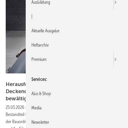
Ausbildung
|
Aktuelle Ausgabe
Heftarchiv
Premium
Bild: Viega
Services
Herausforderungen bei Wand- und
Deckendurchführungen abnahmesicher
Abo & Shop
bewältigen
25.03.2026
-
Der bauliche Brandschutz ist ein wesentlicher
Media
Bestandteil von Brandschutzkonzepten. Er dient dazu, die Schutzziele
der Bauordnung bzw. die entsprechenden Planungs-, Bemessungs-
Newsletter