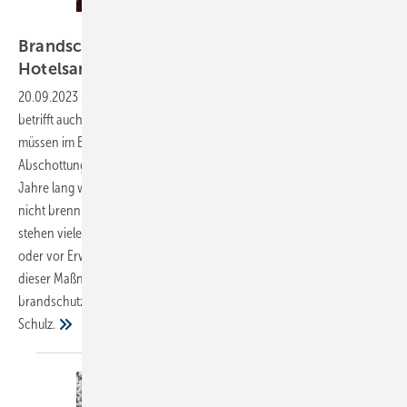
Bild: Freepik
Brandschutztechnische Stolperfallen bei
Hotelsanierungen
umgehen
20.09.2023
-
In Hotels ist Brandschutz unbestreitbar wichtig. Dies
betrifft auch die Gebäudeentwässerung. Entwässerungssysteme
müssen im Brandfall beispielsweise eine ausreichende
Abschottungswirkung zwischen den Geschossen aufweisen. Viele
Jahre lang waren in Hotelgebäuden
nicht brennbare Entwässerungsrohre aus Grauguss Standard. Nun
stehen viele dieser Bauten vor einer Sanierung, vor einem Umbau
oder vor Erweiterungen. Worauf zu achten ist, damit nach Abschluss
dieser Maßnahmen die Entwässerungsleitungen die
brandschutztechnischen ­Anforderungen erfüllen, erläutert Daniel
Schulz.