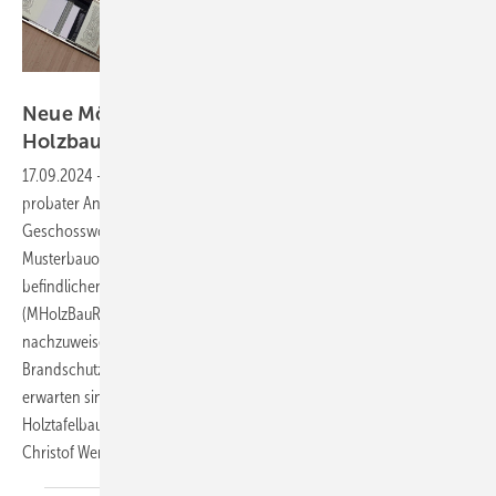
Bild: Viega
Neue Möglichkeiten für Brandschutz im
Holzbau bis GK
5
17.09.2024
-
Der Holzbau, speziell die Holztafelbauweise, wäre ein
probater Ansatz, den wirtschaftlichen seriellen
Geschosswohnungsbau voranzubringen. Auch weil dank
Musterbauordnung (MBO) und dem kurz vor Fertigstellung
befindlichen Entwurf der überarbeiteten Muster-Holzbau­richtlinie
(MHolzBauRL) Gebäude bis Gebäudeklasse 5 (GK 5) ohne aufwendig
nachzuweisende Abweichungen im Rahmen individueller
Brandschutzkonzepte möglich sein werden. Welche Änderungen zu
erwarten sind und warum sie Leitungsdurchführungen in der
Holztafelbau­weise künftig vereinfachen, erläutern Manfred Lippe und
Christof
Werner.