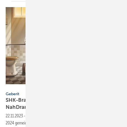
Geberit
Geberit
SHK-Branche feiert 150 Jahre Geberit auf
NahDran Tour
2024
22.11.2023
-
Geberit lädt die SHK-Branche ein, bei der NahDran Tour
2024 gemeinsam das 150-jährige Jubiläum des Sanitärherstellers zu