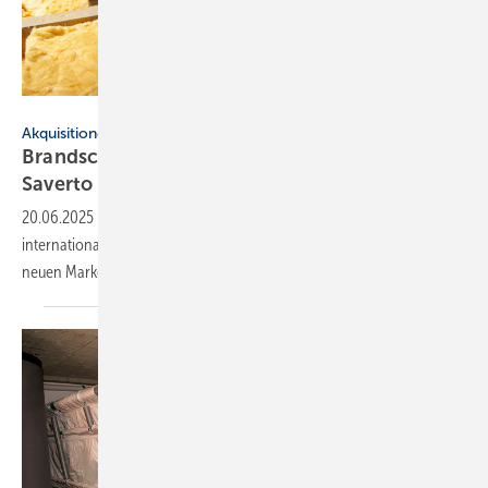
Alekss - stock.adobe.com
Akquisitionen
Brandschutz: Flamro unter neuer Dach­marke
Saverto
20.06.2025
-
Die svt Unternehmensgruppe bündelt ihren
internationalen Produktbereich für passiven Brandschutz unter der
neuen Marke Saverto, zu der auch Flamro
zählt.