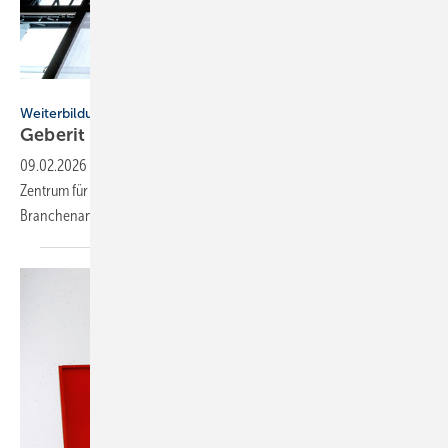
Geberit
Weiterbildung
Geberit eröffnet neuen Campus für die
Branche
09.02.2026
-
In Pfullendorf eröffnet der Geberit Campus als neues
Zentrum für Weiterbildung und bereitet Fachkräfte gezielt auf künftige
Branchenanforderungen
vor.