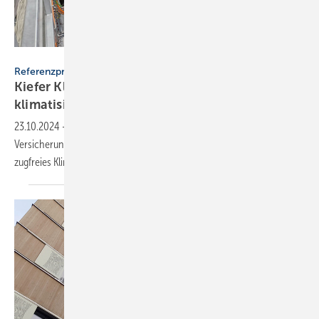
Kiefer Klimatechnik
Referenzprojekt
2
Kiefer Klimatechnik: 7300 m
energieeffizient
klimatisieren
23.10.2024
-
Wie Kiefer Klimatechnik im Neubau der WGV
Versicherungsgruppe in Stuttgart mit energieeffizienter Technik für
zugfreies Klima
sorgt.