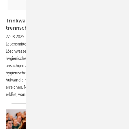
Bild: Wilo SE
Trinkwasser und Brandschutz – eine
trennscharfe
Aufgabe
27.08.2025
-
Trinkwasser gilt als das am strengsten kontrollierte
Lebensmittel – doch genau an der Schnittstelle zur
Löschwassertechnik lauert ein nicht zu unterschätzendes
hygienisches Risiko. In der Praxis finden sich immer wieder
unsachgemäße Anschlüsse, bei denen stagnierendes Löschwasser
hygienische Risiken erzeugt. Dabei lässt sich mit überschaubarem
Aufwand ein technisch sicherer und norm­gerechter Zustand
erreichen. Manuel Cirkel erläutert die zentralen Anforderungen und
erklärt, wann und warum Bestandsanlagen ein Update
benötigen.