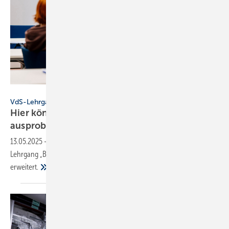
Martin Rottenkolber
VdS-Lehrgang, Köln
Hier können Brand­schutz­beauf­tragte viel
aus­pro­bieren
13.05.2025
-
Am Standort Köln wurde der Demo­be­reich für den VdS-
Lehr­gang „Brand­schutz­beauf­tragter“ um­fassend moder­nisiert und
erweitert.