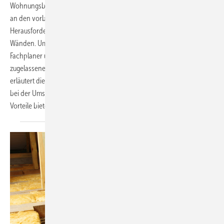
Wohnungsbau. Doch Holzbau stellt gleichzeitig hohe Anforderungen
an den vorbeugenden Brandschutz. Eine besondere
Herausforderung bilden Rohrdurchführungen in Decken und
Wänden. Umso wichtiger ist es für Bauherren, Architekten, TGA-
Fachplaner und das SHK-Handwerk, auf geprüfte und bauaufsichtlich
zugelassene Abschottungslösungen setzen zu können. Philipp Claus
erläutert die aktuellen bauaufsichtlichen Anforderungen, worauf es
bei der Umsetzung ankommt und welche Lösungen besondere
Vorteile
bieten.