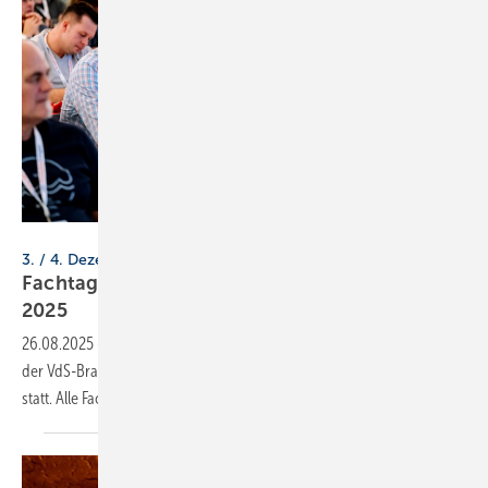
VdS / Martin Rottenkolber
3. / 4. Dezember 2025, Köln
Fachtagungen auf den VdS-Brand­Schutz­Ta­gen
2025
26.08.2025
-
Zu 6 Bereichen des Brandschutzes finden im Rahmen
der VdS-BrandSchutzTage separat buchbare VdS-Fachtagungen
statt. Alle Fachtagungen im
Überblick.