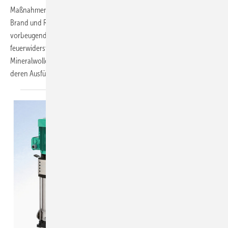
Maßnahmen könnten sich deshalb über das Lüftungssystem
Brand und Rauch schnell ausbreiten. Eine Möglichkeit des
vorbeugenden Brandschutzes bietet der Einsatz von
feuerwiderstandsfähigen Bekleidungen mit Dämmstoffen aus
Mineralwolle. ­Michael Kaffenberger‑Küster fasst zusammen, was bei
deren Ausführung zu beachten
ist.