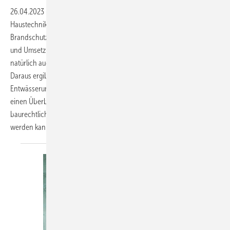
26.04.2023
-
Im Brandfall zählt die Weiterleitung entlang der
Haustechnik zu den größten Risiken. Die im Baurecht formulierten
Brandschutzziele stellen daher hohe Anforde­rungen an die Planung
und Umsetzung von Objekten. Zu den Risikofaktoren gehören dabei
natürlich auch die Rohre und Systeme der Wasserzu- und -ableitung.
Daraus ergibt sich eine besondere Verantwortung für die
Entwässerungstechnik. Thomas Johner und Mathias Johr geben
einen Überblick zu den hierfür relevanten Normen und
baurechtlichen Vorgaben und wie diesen produktseitig entsprochen
werden
kann.