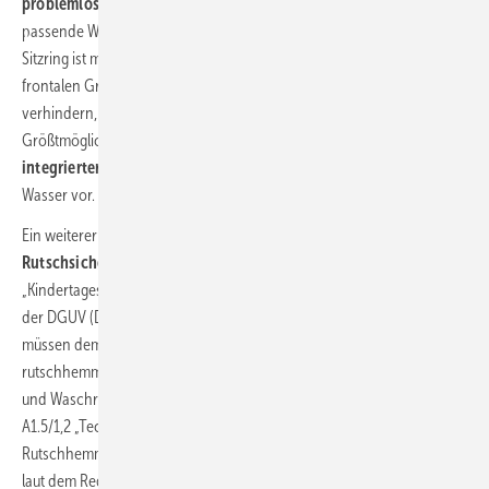
problemlos im Austausch bei Renovierungen
möglich. Der
passende WC-Sitz ist in verschiedenen Varianten erhältlich: Der große
Sitzring ist mit seitlichen Haltegriffen ausgestattet, der kleine mit einem
frontalen Griff zum einfachen und hygienischen Öffnen. Spezialpuffer
verhindern, dass sich der große Sitz seitlich verschiebt.
Größtmögliche Sicherheit sollten auch Armaturen bieten: Ein
integrierter Verbrühschutz
beugt Verletzungen durch zu heißes
Wasser vor.
Ein weiterer Faktor zur Gefahrenvermeidung ist das Thema
Rutschsicherheit
. Grundlage hierfür ist die DGUV-Regel 102-002
„Kindertageseinrichtungen“ des Fachbereichs Bildungseinrichtungen
der DGUV (Deutsche Gesetzliche Unfallversicherung). Bodenbeläge
müssen demzufolge entsprechend der kinderspezifischen Nutzung
rutschhemmend ausgeführt und leicht zu reinigen sein. Für Toi­letten
und Waschräume muss entsprechend der Arbeitsstättenrichtlinie ASR
A1.5/1,2 „Technische Regel für Arbeitsstätten – Fußböden“ die
Rutschhemm-Gruppe R10 eingehalten werden. Duschplätze müssen
laut dem Regelwerk DGUV 207-006 „Bodenbeläge für nassbelastete