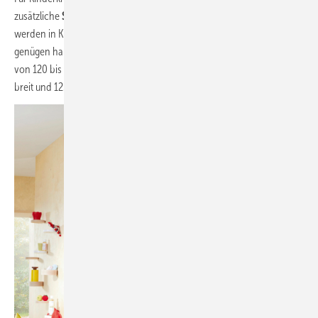
zusätzliche
Säuglingswanne
. Die
Trennwände der WC-Kabinen
werden in Kindergärten in der Regel nicht raumhoch ausgeführt, es
genügen halbhohe Trennwände. Empfohlen wird dabei eine Höhe
von 120 bis 140 cm. Die Kabine sollte außerdem mindestens 90 cm
breit und 125 cm tief sein.