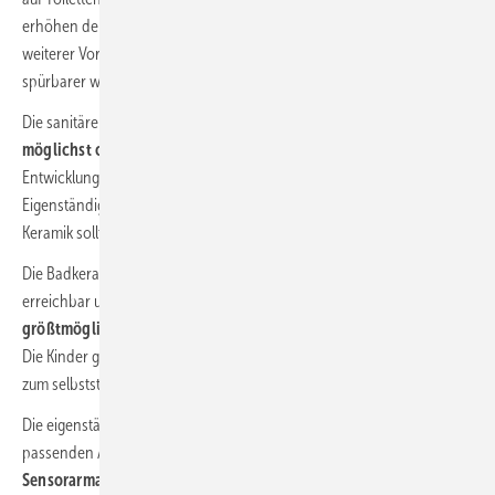
erhöhen den Lerneffekt und stärken das Selbstbewusstsein. Ein
weiterer Vorteil: Je autonomer die Kinder agieren können, desto
spürbarer wird das Erziehungspersonal entlastet.
Die sanitären Anlagen sollten daher so gestaltet sein, dass
Kinder sie
möglichst ohne Hilfe selbstständig benutzen können
. Bei der
Entwicklung von O.novo Kids war es deshalb unser Ziel, die
Eigenständigkeit der Kinder zu fördern. Ausstattung und Design der
Keramik sollten spielerisches Lernen ermöglichen.
Die Badkeramik ist daher für Kinder unterschiedlicher Größen gut
erreichbar und zeichnet sich durch
leichte Bedienbarkeit und
größtmögliche Sicherheit
aus. Zum Beispiel der Reihenwaschtisch:
Die Kinder gehen intuitiv zu der für sie richtigen Höhe und werden so
zum selbstständigen Händewaschen ermutigt.
Die eigenständige Benutzung des Waschtisches wird durch die
passenden Armaturen weiter unterstützt. Zum Beispiel als
Sensorarmatur oder als Standarmatur mit farbigem Hebel.
Der