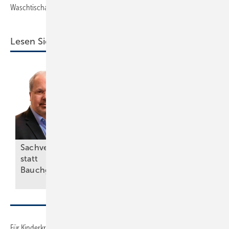
Waschtischanlage.
Lesen Sie auch:
Sachverstand
Wärme, Kälte, Wasser und
statt
Strom – vorsätzlich
Bauchgefühl
nachhaltig
Für Kinderkrippen mit Kindern unter drei Jahren empfiehlt sich eine