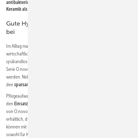
antibakteriellen Glasur AntiBac gewählt werden, die sowohl für
Keramik als auch für WC-Sitze verwendet wird.
Gute Hygiene trägt zur Wirtschaftlichkeit
bei
Im Alltag macht vor allem eine gute Hygiene Sanitäranlagen
wirtschaftlich. Villeroy & Boch bietet für diesen Bereich das erste
spülrandlose Kinder-WC mit DirectFlush-Technologie. Der WC-Sitz zur
Serie O.novo Kids kann zur Säuberung komplett abgenommen
werden. Neben dem
geringen Pflegeaufwand
trägt das WC durch
den
sparsamen Wasserverbrauch
zur Wirtschaftlichkeit bei.
Pflegeaufwand und Bedarf an Reinigungsmitteln werden auch durch
den
Einsatz
neuartiger Oberflächen
reduziert. Alle Keramikelemente
von O.novo Kids sind mit der Keramikoberfläche CeramicPlus
erhältlich, die Schmutzpartikel und Wasser regelrecht abstößt, und
können mit der antibakteriellen Glasur AntiBac gewählt werden, die
sowohl für Keramik als auch für WC-Sitze verwendet wird. AntiBac