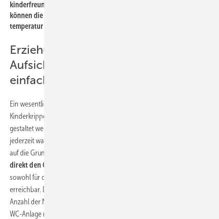
kinderfreundlichen, runden Öffnung ausgeführt werden. Dadurch
können die ­Kinder den Hebel alleine öffnen und Wasserdruck und -
temperatur selbst einstellen – Verbrühschutz inklusive.
Erziehungspersonal muss
Aufsichtspflicht in Sanitärräumen
einfach nachkommen können
Ein wesentliches Planungsmerkmal von Sanitäranlagen in
Kinderkrippen, -gärten und -tagesstätten: Die Sanitärräume müssen so
gestaltet werden, dass das Erziehungspersonal seine Aufsichtspflicht
jederzeit wahrnehmen kann. Das hat unter anderem Auswirkungen
auf die Grundrissplanung: Die
Toilettenräume sollen räumlich
direkt den ­Gruppenräumen zugeordnet werden.
So sind sie
sowohl für die Kinder als auch für Aufsichtspersonen schnell
erreichbar. Die Raumgröße richtet sich dabei nach der geplanten
Anzahl der Nutzer. In der Regel sollten nicht mehr als zehn Kinder eine
WC-Anlage nutzen und nicht mehr als sechs Kinder eine