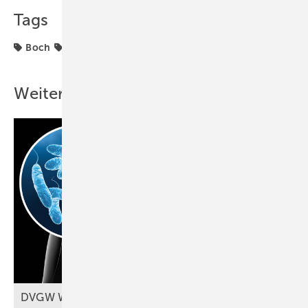
Tags
Boch
Sanitär
WC-Sitz
Weitere Inhalte
DVGW W 551-1 (A): Probennahmen