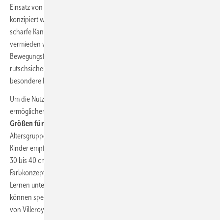
Einsatz von Produkten erfordern, die speziell für diesen Bedarf
konzipiert wurden. So sollten etwa alle
Sicherheitsrisiken
wie
scharfe Kanten, hervorstehende Teile und raue Oberflächen
vermieden werden, um die Verletzungsgefahr auf der
Bewegungsfläche zu minimieren. Hier helfen vor allem auch
rutschsichere Oberflächen in den Nassbereichen, wie sie z. B.
besondere Fliesenserien bieten.
Um die Nutzung für Kinder zu erleichtern oder überhaupt erst zu
ermöglichen, bedarf es außerdem
bestimmter Montagehöhen und
Größen
für die entsprechenden Sanitärobjekte
. Je nach
Altersgruppe sind sie unterschiedlich. Für drei- bis sechsjährige
Kinder empfiehlt sich beispielsweise eine Sitzhöhe der Toilette von ca.
30 bis 40 cm und eine Waschtischhöhe von etwa 55 bis 65 cm. Ein
Farbkonzept, das den Kindern die Nutzung erleichtert und beim
Lernen unterstützt, ist ebenfalls von Vorteil. Diese Anforderungen
können spezielle kindgerechte Serien erfüllen, etwa „O.novo Kids“
von Villeroy & Boch.