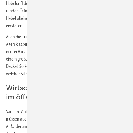
Hebelgriff der Standarmatur sollte mit einer kinderfreundlichen,
runden Öffnung ausgeführt werden. Dadurch können die Kinder den
Hebel alleine öffnen und Wasserdruck und -temperatur selbst
einstellen – Verbrühschutz inklusive.
Auch die
Toilette wächst mit
und ermutigt Kinder unterschiedlicher
Altersklassen zum selbstständigen Handeln: Der passende WC-Sitz ist
in drei Varianten erhältlich: als großer Sitzring, als Kombination aus
einem großen und einem kleinen Sitzring, wahlweise mit und ohne
Deckel. So können Kinder, unabhängig vom Alter, selbst entscheiden,
welcher Sitz für sie am besten ist.
Wirtschaftlichkeit sanitärer Anlagen
im öffentlichen Bereich
Sanitäre Anlagen im öffentlichen und halböffentlichen Bereich
müssen auch im Hinblick auf die Wirtschaftlichkeit besondere
Anforderungen erfüllen. Hochwertige Sanitärkeramik zeichnet sich