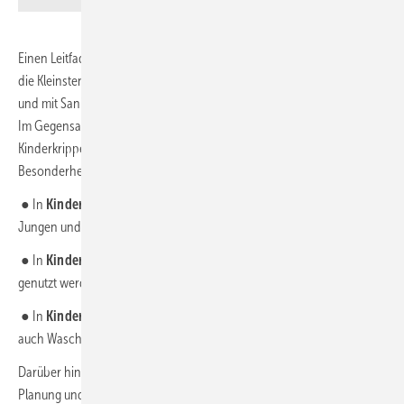
Einen Leitfaden für Planung, Bau und Betrieb von Sanitärräumen für
die Kleinsten liefert die Richtlinie VDI 6000 Blatt 6 „Ausstattung von
und mit Sanitärräumen – Kindergärten, Kindertagesstätten, Schulen“.
Im Gegensatz zu Schultoiletten gelten für die Sanitärobjekte in
Kinderkrippen, -gärten und -tagesstätten laut VDI-Richtlinie folgende
Besonderheiten, die sich auch auf die Grundrissplanung auswirken:
● In
Kinderkrippen (bis 3 Jahre)
werden die Toilettenräume von
Jungen und Mädchen gemeinsam genutzt.
● In
Kindergärten (3 bis 6 Jahre)
können die Toiletten getrennt
genutzt werden, die Waschräume hingegen gemeinsam.
● In
Kinderhorten (6 bis 14 Jahre)
werden sowohl Toiletten- als
auch Waschräume getrennt genutzt.
Darüber hinaus gibt es eine Reihe weiterer Anforderungen, die bei der
Planung und Ausführung berücksichtigt werden müssen und die den