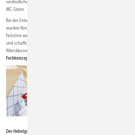
verdeutlichen – etwa bei der Armatur, den Drückerplatten oder den
WC-Sitzen.
Bei der Entwicklung eines durchgängig abgestimmten Farbkonzeptes
wurden Kinder mit einbezogen: Die lebendigen Blau-, Gelb- und Rot-
Farbtöne waren die Favoriten einer Testgruppe. Sie beleben den Raum
und schaffen so eine angenehme Atmosphäre für Kinder aller
Altersklassen. Für Kinder im Krippen- und Kindergartenalter
bietet das
Farbkonzept Orientierung
im Sanitärbereich.
Bilder: Villeroy & Boch
Der Hebelgriff der Standarmatur sollte mit einer