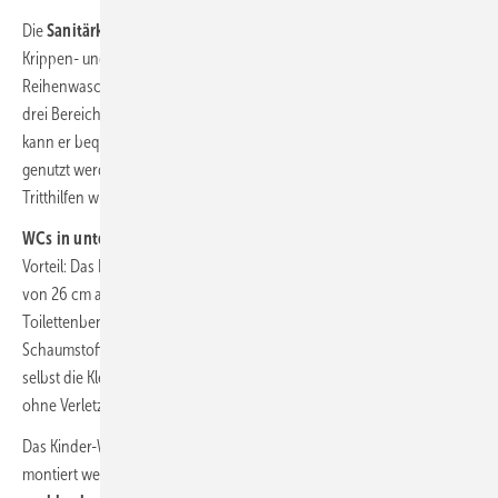
Die
Sanitärkeramik
sollte an die
Größenverhältnisse
von Kindern im
Krippen- und Kindergartenalter angepasst sein.
Der
Reihenwaschtisch von
O.novo Kids
bietet bei einer Länge von 130 cm
drei Bereiche in drei unterschiedlichen Höhen und Tiefen. Dadurch
kann er bequem von Kindern verschiedener Altersklassen gleichzeitig
genutzt werden. Der Einsatz von potenziell unsicheren Hockern und
Tritthilfen wird damit überflüssig.
WCs in unterschiedlichen Größen
sind in diesem Kontext von
Vorteil: Das Kleinkind-Stand-WC der Serie ermöglicht mit einer Höhe
von 26 cm auch Krippenkindern unter drei Jahren eine einfache
Toilettenbenutzung. Dank eines ergonomisch geformten, weichen
Schaumstoffsitzrings, wahlweise in Rot oder Blau erhältlich, können
selbst die Kleinsten sicher und bequem auf dem WC sitzen – ganz
ohne Verletzungsgefahr.
Das Kinder-Wand-WC kann variabel auf der passenden Sitzhöhe
montiert werden. Dank Standardanschlussmaßen ist das auch