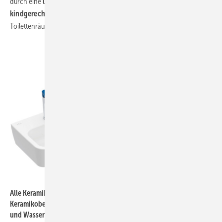
durch eine
lange Haltbarkeit
aus. Vor allem, wenn sie durch ihre
kindgerechte Gestaltung
die Kinder dazu ermutigt, die
Toilettenräume pfleglich zu behandeln.
Bild: Villeroy & Boch
Alle Keramikelemente von O.novo Kids sind mit der
Keramikoberfläche Ceramic­Plus erhältlich, die Schmutzpartikel
und Wasser regelrecht abstößt, und können mit der