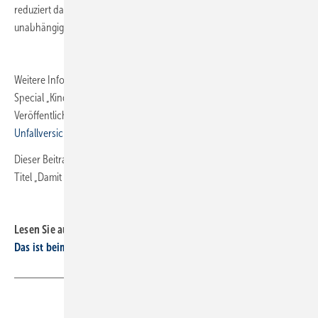
reduziert das Wachstum von Bakterien um mehr als 99,9 %, wie
unabhängige Prüfinstitute bestätigen.
Weitere Informationen liefern Fachpublikationen wie das jährliche
Special „Kindertagesstätten“ des Verlages Ernst & Sohn oder die
Veröffentlichungen der
DGUV (Deutsche Gesetzliche
Unfallversicherung)
.
Dieser Beitrag ist zuerst erschienen in der SBZ-02-2020 unter dem
Titel „Damit es für jede Größe passt“ von Thomas Kannengießer.
Lesen Sie auch:
Das ist beim Brandschutz in Kindertagesstätten zu beachten
Teilen
Link kopieren