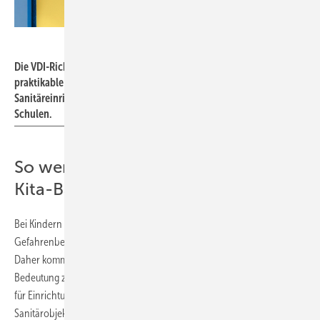
Bild: Villeroy & Boch
Die VDI-Richtlinie 6000 Blatt 6 fordert eine „funktionstüchtige,
praktikable und visuell ansprechende Ausstattung“ für
Sanitäreinrichtungen in Kindergärten, Kindertagesstätten und
Schulen.
So werden Unfälle und Gefahren im
Kita-Bad vermieden
Bei Kindern im Krippen- oder Kindergartenalter sind das
Gefahrenbewusstsein und die Motorik noch nicht voll entwickelt.
Daher kommt dem Aspekt der Gefahrenvermeidung besondere
Bedeutung zu.
Abgerundete Kanten sind eine Mindestanforderung
für Einrichtungsgegenstände und müssen auch von den
Sanitärobjekten gewährleistet werden.