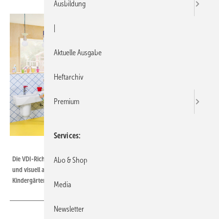
Ausbildung
|
Aktuelle Ausgabe
Heftarchiv
Premium
Services
Bild: Villeroy & Boch
Die VDI-Richtlinie 6000 Blatt 6 fordert eine „funktionstüchtige, praktikable
Abo & Shop
und visuell ansprechende Ausstattung“ für Sanitäreinrichtungen in
Kindergärten, Kindertagesstätten und Schulen.
Media
Newsletter