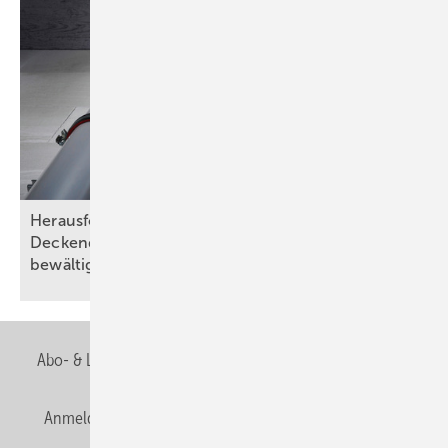
Herausforderungen bei Wand- und
Deckendurchführungen abnahmesicher
bewältigen
Abo- & Leserservice
AGB
Alle Inhalte chronologisch
Anmelden
Anmeldung & Registrierung
Newsletter