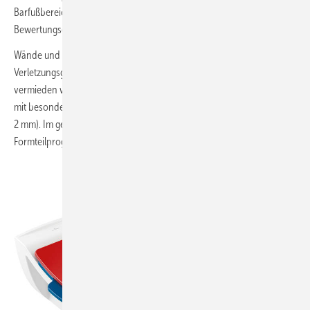
Barfußbereiche“ über eine rutschsichere Oberfläche gemäß der
Bewertungsgruppe „Barfuß B“ verfügen.
Wände und Stützen müssen so beschaffen sein, dass
Verletzungsgefahren durch
scharfe Kanten und raue Oberflächen
vermieden werden. Dazu werden Wände bis zu einer Höhe von 2 m
mit besonders abgerundeten Kanten versehen (Abrundungsradius ≥
2 mm). Im gefliesten Bereich wird das z. B. berücksichtigt beim Sinus-
Formteilprogramm von Villeroy & Boch.