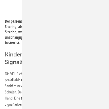
Bilder: Villeroy & Boch
Der passende WC-Sitz ist in drei Varianten erhältlich: als großer
Sitzring, als Kombination aus einem großen und einem kleinen
Sitzring, wahlweise mit und ohne Deckel. So können Kinder,
unabhängig vom Alter, selbst entscheiden, welcher Sitz für sie am
besten ist.
Kindern die Funktionen über
Signalfarben verdeutlichen
Die VDI-Richtlinie 6000 Blatt 6 fordert eine „funktionstüchtige,
praktikable und visuell ansprechende Ausstattung“ für
Sanitäreinrichtungen in Kindergärten, Kindertagesstätten und
Schulen. Der Grundgedanke: Funktion und Design gehen Hand in
Hand. Eine
zentrale Rolle spielt der Einsatz von Farbe
. Über
Signalfarben wie Blau, Rot und Gelb lassen sich Funktionen