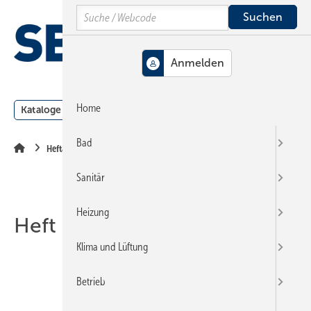
Springe
Springe
Springe
Search
auf
auf
auf
Hauptinhalt
Hauptmenü
SiteSearch
MENÜ
Home
Kataloge
Meldungen
Podcast
Produkte
Webin
Bad
Heftarchiv
Sanitär
Heizung
Heft 08-2025
Klima und Lüftung
Betrieb