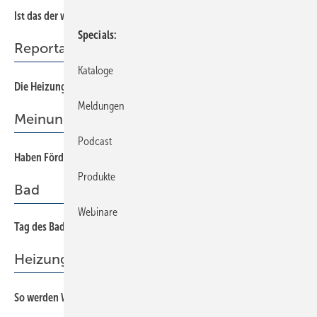
Ist das der wahre Heiz-Hammer?
Specials
Reportage
Kataloge
Die Heizungspreise sind zu hoch
Meldungen
Meinung
Podcast
Haben Fördermittel die Preise für Wärmepumpen erhöht?
Produkte
Bad
Webinare
Tag des Bades 2025: Wer mitmacht, profitiert
Heizung
So werden Wärmepumpen überzeugender verkauft