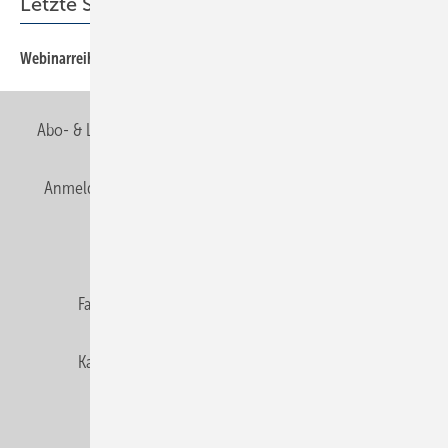
Letzte Seiten
Webinarreihe: „KI und Digitalisierung im Handwerk“
Abo- & Leserservice
AGB
Alle Inhalte chronologisch
Anmelden
Anmeldung & Registrierung
Newsletter
Datenschutz
E-Paper
Editor's choice
Fachbeiträge
Gentner Verlag
Impressum
Karriere bei Gentner
Team
Mediaservice
Mitgliedschaften und Engagement