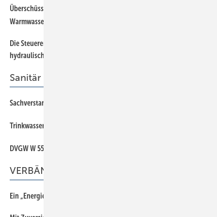
Ü berschüssigen PV-Strom nutzen: Heizstäbe zur solarelektrischen
Warmwasserbereitung
Di e Steuererklärung der Heizungswelt: Was SHK-Fachleute zum
hydraulischen Abgleich wissen müssen
Sanitär
Sachverstand statt Bauchgefühl
Trinkwasser und Brandschutz – eine trennscharfe Aufgabe
DVGW W 551-1 (A): Probennahmen auf Legionellen im Fokus
VERBÄNDE
Ein „Energiefrieden“ zur Wärmewende gefordert