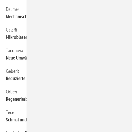
Dallmer
Mechanischer ­Geruchs­verschluss
Caleffi
Mikr oblasen-Schlamm­abscheider in neuen Anschlussgrößen
Taconova
Neu e Umwälzpumpe für Heiz- und Solaranlagen
Geberit
Reduzierte ­Füllgeräusche
Orben
Regenerierbares Harz für Nachspeisekartuschen
Tece
Schmal und mit optimierter ­Ablaufleistung