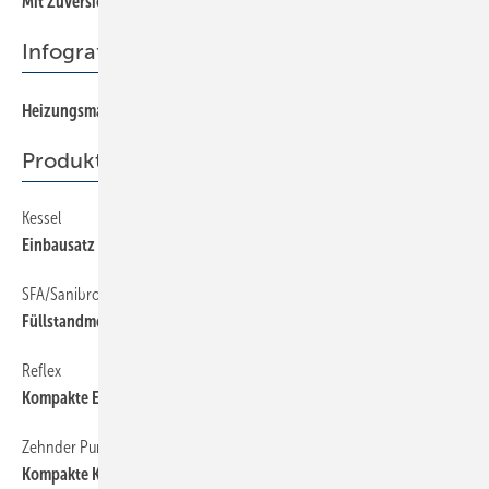
Mit Zuversicht in die nächsten Jahre gehen !
Infografik
Heizungsmarkt auf Talfahrt
Produkte
Kessel
Einbausatz für fäkalienfreies Abwasser
SFA/Sanibroy
Füllstandmessung per Radar
Reflex
Kompakte Einheit zur hydraulischen Entkopplung
Zehnder Pumpen
Kompakte ­Kleinhebeanlagen