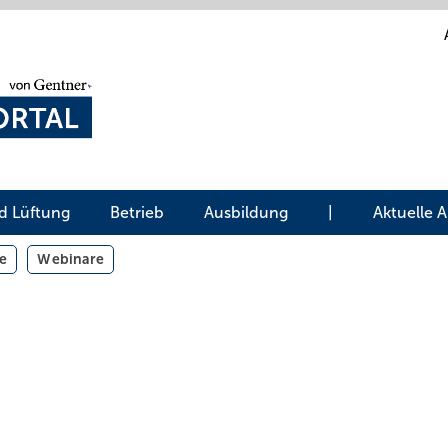
d Lüftung
Betrieb
Ausbildung
|
Aktuelle 
e
Webinare