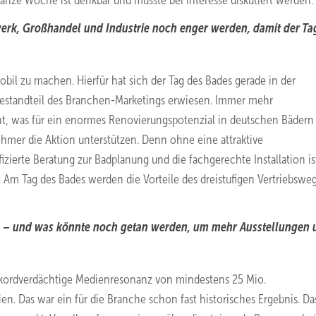
nze Woche ist denkbar und müsste bei Interesse diskutiert werden.
rk, Großhandel und Industrie noch enger werden, damit der Ta
obil zu machen. Hierfür hat sich der Tag des Bades gerade in der
Bestandteil des Branchen-Marketings erwiesen. Immer mehr
t, was für ein enormes Renovierungspotenzial in deutschen Bädern
nehmer die Aktion unterstützen. Denn ohne eine attraktive
izierte Beratung zur Badplanung und die fachgerechte Installation is
Am Tag des Bades werden die Vorteile des dreistufigen Vertriebswe
n – und was könnte noch getan werden, um mehr Ausstellungen 
ekordverdächtige Medienresonanz von mindestens 25 Mio.
n. Das war ein für die Branche schon fast historisches Ergebnis. Da