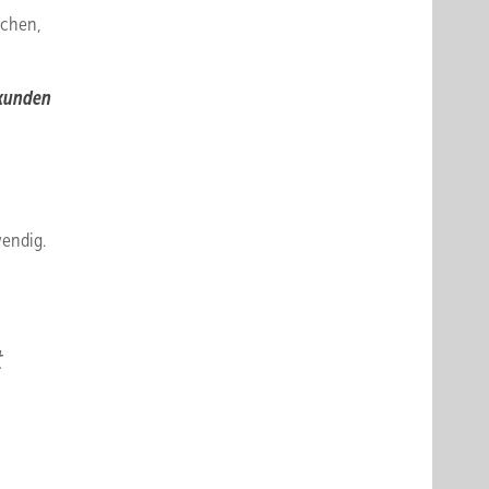
uchen,
dkunden
wendig.
t