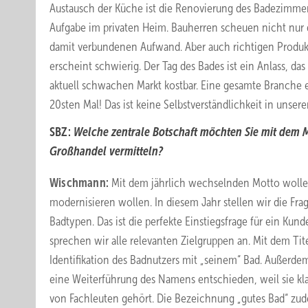
Austausch der Küche ist die Renovierung des Badezimme
Aufgabe im privaten Heim. Bauherren scheuen nicht nur 
damit verbundenen Aufwand. Aber auch richtigen Produk
erscheint schwierig. Der Tag des Bades ist ein Anlass, d
aktuell schwachen Markt kostbar. Eine gesamte Branche e
20sten Mal! Das ist keine Selbstverständlichkeit in unserer
SBZ:
Welche zentrale Botschaft möchten Sie mit dem 
Großhandel vermitteln?
Wischmann:
Mit dem jährlich wechselnden Motto wollen
modernisieren wollen. In diesem Jahr stellen wir die Fra
Badtypen. Das ist die perfekte Einstiegsfrage für ein Ku
sprechen wir alle relevanten Zielgruppen an. Mit dem ­Ti
Identifikation des Badnutzers mit „seinem“ Bad. Außerde
eine Weiterführung des Namens entschieden, weil sie klar
von Fachleuten gehört. Die Bezeichnung „gutes Bad“ zude