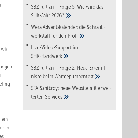
t
SBZ ruft an – Folge 5: Wie wird das
SHK-Jahr
2026?
Wera Adventskalender: die Schraub­
werk­statt für den
Pro­fi
Live-Video-Support im
 wir
SHK-Handwerk
nungen
SBZ ruft an – Folge 2: Neue Erkennt­
u
nisse beim
Wärme­pumpen­test
eting
SFA Sanibroy: neue Web­site mit erwei­
terten
Services
 ein
ir mit
es