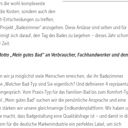
rs die wohl komplexeste
die Kosten, sondern auch den
t-Entscheidungen zu treffen,
as Projekt „Badezimmer“ anzugehen. Diese Anlässe sind selten und für
inigt sich darauf, den Tag des Bades zu begehen – dieses Jahr scho
 Zeit.
Motto „Mein gutes Bad“ an Verbraucher, Fachhandwerker und den
 wir ja möglichst viele Menschen erreichen, die ihr Badezimmer
ge „Welcher Bad-Typ sind Sie eigentlich? Und definieren 4 repräsenta
ndengespräch. Vom Praxis-Typ für das Familien-Bad bis zum Komfort-T
tel „Mein gutes Bad“ suchen wir die persönliche Ansprache und eine
m stärken wir unsere gleichnamige Endkundenplattform. Wir haben u
 macht, dass Badgestaltung eine Qualitätsfrage ist – und damit in d
m für die deutsche Markenindustrie ein perfektes Label, um sich