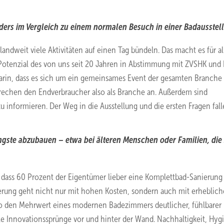
ers im Vergleich zu einem normalen Besuch in einer Badausstel
ndweit viele Aktivitäten auf einen Tag bündeln. Das macht es für al
 Poten­zial des von uns seit 20 Jahren in Abstimmung mit ZVSHK und
 darin, dass es sich um ein gemeinsames Event der gesamten Branche
prechen den Endverbraucher also als Branche an. Außerdem sind
u informieren. Der Weg in die Ausstellung und die ersten Fragen fal
gste abzubauen – etwa bei älteren Menschen oder Familien, die 
, dass 60 Prozent der Eigentümer lieber eine Komplettbad-Sanierung
rung geht nicht nur mit hohen Kosten, sondern auch mit erheblic
so den Mehrwert eines modernen Badezimmers deutlicher, fühlbarer
ele Innovationssprünge vor und hinter der Wand. Nachhaltigkeit, Hyg