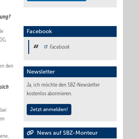
lung?
le
Facebook
 DG
Facebook
len den
Newsletter
Ja, ich möchte den SBZ-Newsletter
sich
kostenlos abonnieren.
 bei
Jetzt anmelden!
hen
News auf SBZ-Monteur
iene,