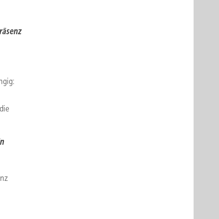
präsenz
ngig:
die
in
anz