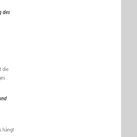
g des
t die
ges
und
s hängt