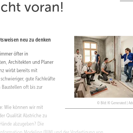
cht voran!
eitsweisen neu zu denken
 immer öfter in
ten, Architekten und Planer
z wirbt bereits mit
 schwieriger, gute Fachkräfte
Baustellen oft bis zur
Bild: KI Generated | A
age: Wie können wir mit
r Qualität Abstriche zu
 Hände abzugeben? Die
g Information Modeling (BIM) und der Vorfertigung von