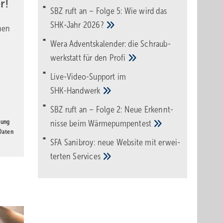
r!
SBZ ruft an – Folge 5: Wie wird das
liert
SHK-Jahr
2026?
n zu
nen
 kommen
Wera Adventskalender: die Schraub­
werk­statt für den
Pro­fi
Live-Video-Support im
SHK-Handwerk
Während
SBZ ruft an – Folge 2: Neue Erkennt­
starke
gung
nisse beim
Wärme­pumpen­test
 Daten
r
SFA Sanibroy: neue Web­site mit erwei­
terten
Services
,
mann,
iebe