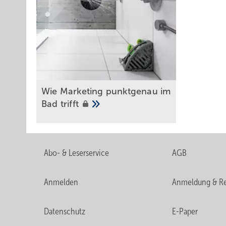
Möglichkeit, vorgefertigte Verteiler, Rohrregister oder 
Eine pauschale Faustregel für eine Projektgröße – sei es
dann interessant, wenn ich in den Planungsunterlagen 
erläutert SHK-Unternehmer Ulland im Interview (nachzules
20 identischen Räumen der Fall sein. Bei jedem Projekt ste
immer so wenig Arbeit wie möglich auf der Baustelle zu 
Wie Marketing punktgenau im
Bad
trifft
Lesen Sie auch:
Abo- & Leserservice
AGB
Anmelden
Anmeldung & Re
Datenschutz
E-Paper