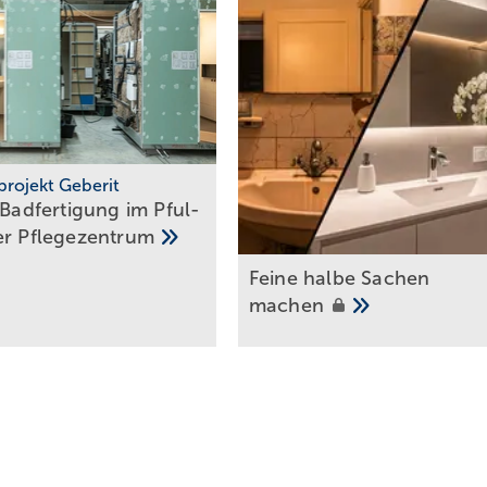
warelösungen für 3D-Visualisierung sowie für Projekt- und für
r Baustelle und der Verlagerung von Arbeiten in die Vorfertigung.
n, uns vom ­Handwerksbetrieb zum digitalen ­
ickeln.
projekt Geberit
 Badfertigung im Pful­
fer
Pfle­ge­zen­trum
Feine halbe Sachen
machen
 Sinn macht
uch Bestandssanierungen können davon profitieren. Immerhin sind 6
2 bis 2,5 Millionen Mehrfamilienhäuser im Bestand, die sich ideal fü
erdeutlicht ­Andreas Kipp, Leiter Vertrieb und Marketing bei dem Anb
änglichkeit und Grad der Standardisierung gibt es auch hier die