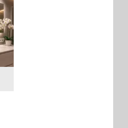
5 % der
r die
ieter