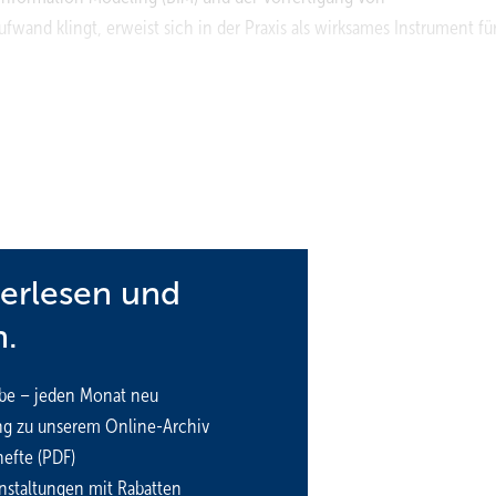
and klingt, erweist sich in der Praxis als wirksames Instrument für
ngsbedarf: Laut einer aktuellen PwC‑Studie kämpfen 85 % der
 unter akutem Fachkräftemangel. Besonders die technische
ihr Kostenanteil liegt nach fallstudienbasierten Schätzungen des BI
em sind die Kosten der TGA fast doppelt so stark gestiegen wie die
 das größte Potenzial für Effizienzsteigerungen – und damit die Cha
terlesen und
n.
 für den notwendigen Wandel. Dies wurde auf dem dritten „TGA.Dig
be – jeden Monat neu
World in Attendorn deutlich, wo über 100 Fachleute aus Forschung, 
ng zu unserem Online-Archiv
ngestützte, integrale Planung, die Kollisionen frühzeitig vermeid
efte (PDF)
ung schafft. Christoph ­Ulland, SHK-Unternehmer und Geschäftsführer
nstaltungen mit Rabatten