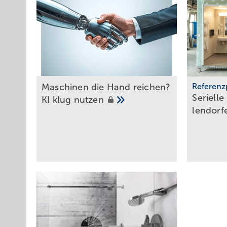
geht das unter anderem mit der Implementierung von Soft
Baustellenmanagement, der Nutzung digitaler Tools auf de
BIM hat den Anstoß gegebe
Unternehmen ­weiterzuentw
Maschinen die Hand reichen?
Referenz
Christoph Ulland, SHK‑Unternehmer
Serielle
KI klug
nutzen
Bild: Ulland
len­dor­
Wo und wann Vorfertigung
Vorfertigung rechnet sich nicht nur für den Neubau – a
Gebäude in Deutschland vor 1979 gebaut worden. „Es gibt 
energetische Sanierung in serieller Ausführung eignen“, v
für serielles Sanieren Renowate. Je nach Gebäudetyp, Zug