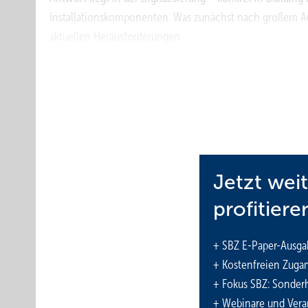
Installationskomponenten. Was zunächst nach großem Aufw
aktuellen Herausforderungen.
Die Zahlen aus der Baubranche verdeutlichen den Handlu
Unternehmen mit zunehmendem Kostendruck, 81 % leiden
Gebäudeausrüstung (TGA) rückt dabei in den Fokus, denn 
Center Aachen je nach Projekt zwischen 20 und 50 %. Zud
durchschnittlichen Baukosten. Genau hier liegt aber auch
SHK-Betriebe.
Jetzt wei
Mit BIM aus der Krise
profitiere
BIM und Vorfertigung erweisen sich zunehmend als Motor
+ SBZ E-Paper-Ausga
BIM-Fachkongress zur Zukunft des Bauens“ in der Viega-
+ Kostenfreien Zuga
und Ausführung zusammenkamen. BIM ermöglicht eine date
+ Fokus SBZ: Sonderh
die Grundlage für standardisierte Prozesse und Vorfertig
+ Webinare und Vera