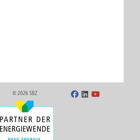
d immer
“,
st es,
© 2026 SBZ