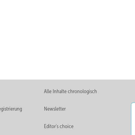
komplette Technikräume einzusetzen.
 im Neubau oder Bestand – gibt es dabei nicht. „Die Vorfertigung wir
standardisierbare Baugruppen mit hohem Wiederholungsgrad erkenne
en direkt im Anschluss an diesen Leitartikel). Das kann schon bei
llt er sich die Frage: Was könnte hier vorgefertigt werden? Das Ziel i
haben.
Alle Inhalte chronologisch
gistrierung
Newsletter
Editor's choice