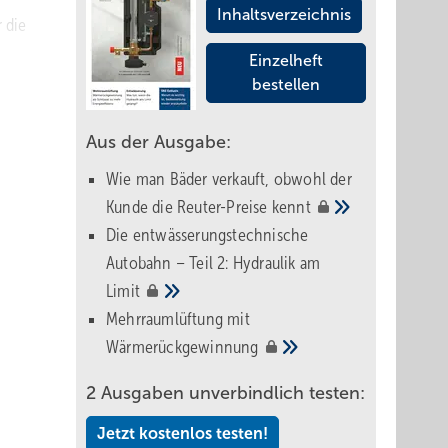
Inhaltsverzeichnis
 die
Einzelheft
bestellen
Aus der Ausgabe:
M
Wie man Bäder verkauft, obwohl der
nce für
Kunde die Reuter-Preise
kennt
Die entwässerungstechnische
Autobahn – Teil 2: Hydraulik am
Limit
Mehrraumlüftung mit
ital –
Wärmerückgewinnung
Planung
2 Ausgaben unverbindlich testen:
et und
 der ­
Jetzt kostenlos testen!