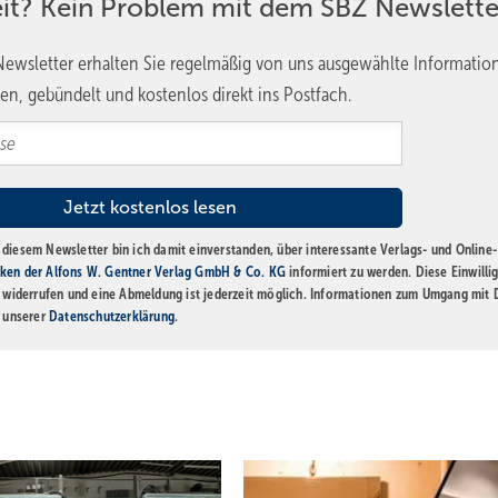
eit? Kein Problem mit dem SBZ Newslette
weise und Vorfertigung setzen voraus, dass im Vorfeld alles detail
ich umgesetzte Projekte in den Niederlanden. „Wir fangen erst dann a
ewsletter erhalten Sie regelmäßig von uns ausgewählte Informatio
oint of no Return‘, dann wird die Planung eingefroren, und danach
en, gebündelt und kostenlos direkt ins Postfach.
folgsfaktor
italisierung eine erhebliche Lücke zwischen Anspruch und Realität. 
diesem Newsletter bin ich damit einverstanden, über interessante Verlags- und Online-
nehmen großes Potenzial in BIM sehen, attestieren sich nur 25 % 
ken der Alfons W. Gentner Verlag GmbH & Co. KG
informiert zu werden. Diese Einwilli
t widerrufen und eine Abmeldung ist jederzeit möglich. Informationen zum Umgang mit
ndes fachliches Know-how als Haupthindernis der Digitalisierung. De
n unserer
Datenschutzerklärung
.
gesgeschäft, sondern auch die Einführung neuer Technologien, die
derung. Die Transformation erfordert nicht nur technische Lösungen
 sind, digitale Werkzeuge sinnvoll einzusetzen. Oder wie Ulrich Berg
mbH, treffend formuliert: „BIM braucht BIM-Umsetzer.“ Für SHK-Betr