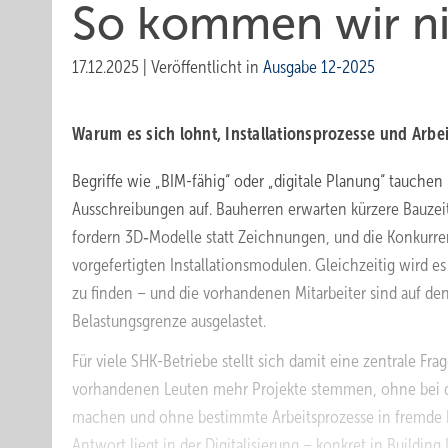
So kommen wir ni
17.12.2025
|
Veröffentlicht in
Ausgabe 12-2025
Warum es sich lohnt, Installationsprozesse und Arb
Begriffe wie „BIM-fähig“ oder „digitale Planung“ tauchen
Ausschreibungen auf. Bauherren erwarten ­kürzere Bauzei
fordern 3D‑Modelle statt Zeichnungen, und die Konkurren
vorgefertigten Installationsmodulen. Gleichzeitig wird es
zu finden – und die vorhandenen Mitarbeiter sind auf den 
Belastungsgrenze ausgelastet.
Für viele SHK-Betriebe stellt sich damit eine zentrale Fr
vorhandenen Leuten mehr Projekte stemmen, ohne bei de
machen und ohne bestimmte Arbeitsprozesse in fremde
Antwort liegt in der Digitalisierung – konkret in Buildin