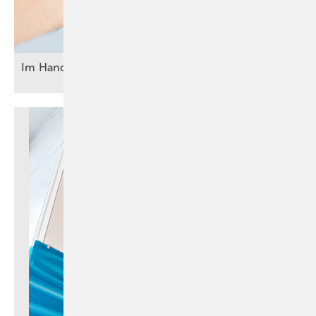
Im Handwerk braucht Erfolg klare
Prozesse
Bild: Agence Design - stock.adobe.com
Intelligente Angebots- und
Rechnungserstellung
Eine der effektivsten Anwendungen von KI im SHK-Handwerk ist die
automatisierte Erstellung von Angeboten und Rechnungen. Tools wie
Hero, OpenHandwerk oder ToolTime bieten Funktionen, mit denen
aus Leistungsverzeichnissen, Kundendaten und Materiallisten