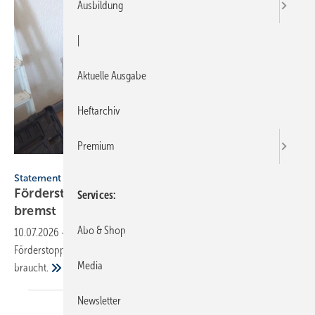
Ausbildung
|
Aktuelle Ausgabe
Heftarchiv
Premium
ForumWohnenergie
Statement zur BEG
Förderstopp: Wenn Po­li­tik die Wär­me­wen­de
Services
bremst
Abo & Shop
10.07.2026
-
SBZ-Redakteurin Katrin Drogatz-Krämer über den BEG-
Förderstopp, seine Folgen für SHK-Betriebe und was die Branche jetzt
Media
braucht.
Newsletter