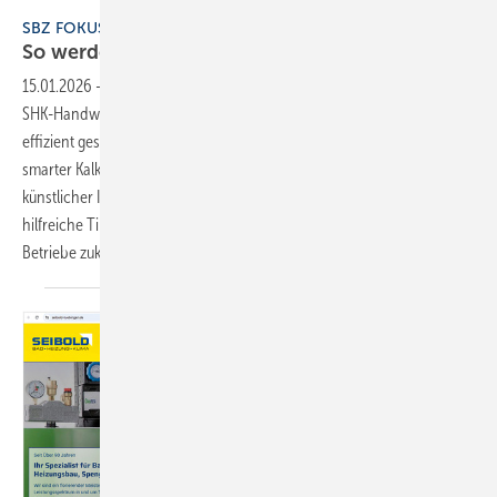
SBZ FOKUS Digitalisierung 2025
So werden SHK-Betriebe digital gut
gemanagt
15.01.2026
-
So werden SHK-Betriebe digital gut gemanagt zeigt, wie
SHK-Handwerksbetriebe ihre Abläufe modernisieren, Prozesse
effizient gestalten und Kundenbeziehungen digital stärken. Von
smarter Kalkulation über innovative Kundenberatung bis hin zu
künstlicher Intelligenz – dieser SBZ-Fokus liefert praxisnahe Einblicke,
hilfreiche Tipps und inspirierende Erfolgsbeispiele, damit SHK-
Betriebe zukunftsfähig
bleiben.