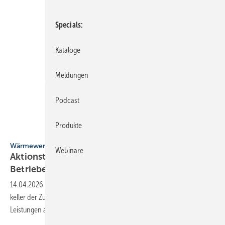
Specials
Kataloge
Meldungen
Podcast
Produkte
Öko-Zentrum NRW
Wärmewende
Webinare
Aktionstage in NRW brin­gen Kun­den und SHK-
Betriebe
zusammen
14.04.2026
-
Bei den vom Land NRW initiierten Aktions­tagen „Heiz­
keller der Zukunft“ kön­nen sich SHK-Betriebe prä­sen­tie­ren und ihre
Leis­tun­gen
anbieten.