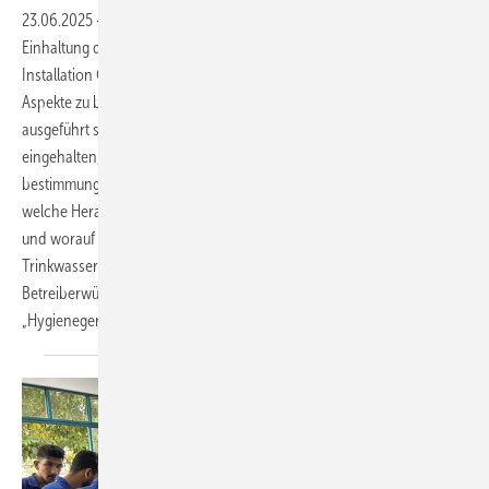
23.06.2025
-
Für eine sichere Versorgung mit Trinkwasser ist die
Einhaltung der hygienischen Anforderungen in der Trinkwasser-
Installation Grundvoraussetzung. Dabei sind viele verschiedene
Aspekte zu berücksichtigen. Die Installation muss so geplant und
ausgeführt sein, dass bestimmte Warm- und Kaltwassertemperaturen
eingehalten, Grenzwertüberschreitungen vermieden und ein
bestimmungsgemäßer Betrieb sichergestellt werden können. Auf
welche Herausforderungen SHK-Betriebe hier in der Praxis treffen
und worauf sie im täglichen Spannungsfeld zwischen
Trinkwasserhygiene, Energieeffizienz, Normvorgaben und
Betreiberwünschen achten sollten, zeigt der SBZ-Fokus
„Hygienegerechte
Trinkwasser-Installationen“.