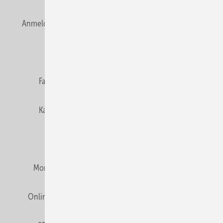
Anmelden
Anmeldung & Registrierung
Newsletter
Datenschutz
E-Paper
Editor's choice
Fachbeiträge
Gentner Verlag
Impressum
Karriere bei Gentner
Team
Mediaservice
Mitgliedschaften und Engagement
Montagezeiten Heizung
Montagezeiten Sanitär
Online Mediadaten
Privacy Manager
RSS-Feed