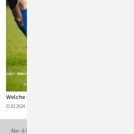
Welche Strategie führt zum
Erfolg?
21.02.2024
-
So bereiten sich SHK-Betriebe auf die Zukunft
vor
Abo- & Leserservice
AGB
Alle Inhalte chronologisch