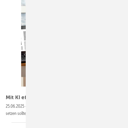
Bild: MariiaDemchenko - stock.adobe.com
M it KI effizi enter
arbeiten
25.06.2025
-
Warum SHK-Betriebe auf die neuen Anwendungen
setzen
sollten.