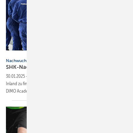
HomeServe Deutschland
Nachwuchskräfte
SHK-Nachwuchskräfte gewinnen neu
gedacht
30.01.2025
-
Zusätzlich zu den Bemühungen, SHK-Nachwuchs im
Inland zu finden, geht HomeServe neue Wege und kooperiert mit der
DIMO Academy in Sri
Lanka.