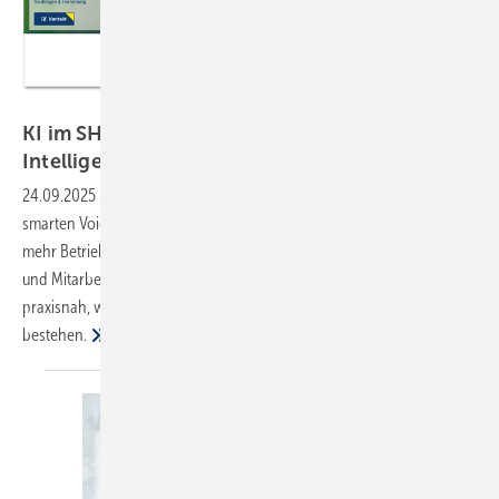
Bild: Meister AI
KI im SHK-Handwerk: Wie künstliche
Intelligenz Betriebe
unterstützt
24.09.2025
-
Künstliche Intelligenz hält Einzug ins SHK-Handwerk, von
smarten Voicebots bis hin zur automatisierten Buchhaltung. Immer
mehr Betriebe entdecken, wie KI Prozesse beschleunigt, Kosten spart
und Mitarbeitende entlastet. Der Artikel von Helmut Müller zeigt
praxisnah, welche Chancen sich bieten und wo noch Hürden
bestehen.