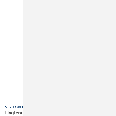
SBZ FOKUS 10 Hygienegerechte Trinkwasser-Installationen
Hygienegerechte
Trinkwasser-Installationen