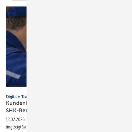
AK Energy Consulting
Digitale Tools
Kundenberatung: Förder­rech­ner für
SHK-Betriebe
12.02.2026
-
Der kosten­freie För­der­na­vi­ga­tor von AK Energy Con­sul­
ting zeigt Sanie­rungs­kos­ten und För­der­mit­tel für Hei­zung, Fens­ter und