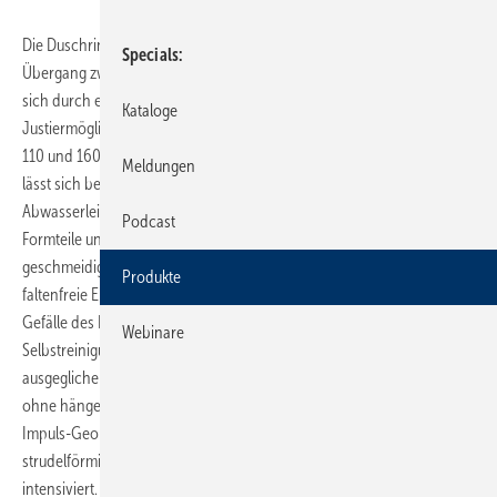
Die Duschrinne ­Tecedrainway wurde für eine dezente Integration im
Specials
Übergang zwischen Wand- und Bodenfliesen entwickelt. Sie zeichnet
sich durch einen sehr schmalen Ablauf und großzügige
Kataloge
Justiermöglichkeiten aus. Das Edelstahlprofil ist in den Längen
110 und 160 cm erhältlich und nischenbündig kürzbar. Der Ablauf
Meldungen
lässt sich beliebig ausrichten, unabhängig vom Anschlusspunkt der
Abwasserleitung. Dadurch kann der Anschluss ohne komplexe
Podcast
Formteile und zusätzliche Verbindungsstellen im Estrich erfolgen. Eine
geschmeidige Dichtmanschette erleichtert laut Hersteller die
Produkte
faltenfreie Einbindung in die Verbundabdichtung. Das integrierte 3D-
Gefälle des Rinnenprofils optimiert den Wasserfluss so, dass ein
Webinare
Selbstreinigungseffekt entsteht und mögliche Bautoleranzen
ausgeglichen werden. Haare gelangen direkt in die Abwasserleitung,
ohne hängen zu bleiben. Ein leicht verdrehter Querschnitt (Strudel-
Impuls-Geometrie) im hinteren Teil des Ablaufs erzeugt eine
strudelförmige Wasserbewegung, die den Abfluss beschleunigt und
intensiviert. Die nach DIN EN 1253-1 geforderte Möglichkeit zur