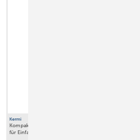
Kermi
Kompakte Sole/Wasser-Wärmepumpe mit R290
für
Einfamilienhäuser