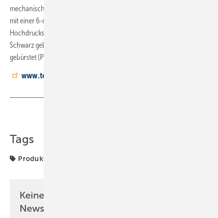
mechanischen Reinigung der Abwasserleitungen lässt sich bei Bedarf
mit einer 6-mm-Reinigungsspirale oder einem flexiblen 6-mm-
Hochdruckschlauch durchführen. Die Rinne ist in den Farbvarianten
Schwarz gebürstet, Bronze gebürstet, Messing gebürstet und Edelstahl
gebürstet (PVD-­Oberflächenveredelung) erhältlich.
www.tece.de
Teilen
Link kopieren
Tags
Produkte
Teil
Keine Zeit? Kein Problem mit dem SBZ
Newsletter!