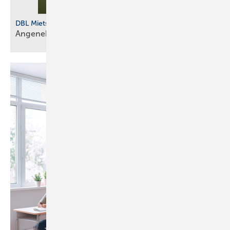
DBL Mietservice
Angenehm durch den
­Sommer