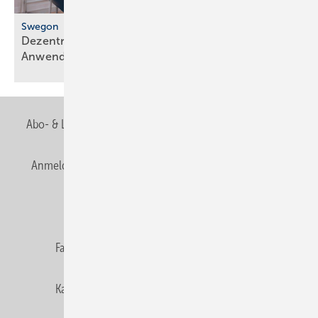
Swegon
Dezentrales Lüftungsgerät für flexible
Anwendungen
Abo- & Leserservice
AGB
Alle Inhalte chronologisch
Anmelden
Anmeldung & Registrierung
Newsletter
Datenschutz
E-Paper
Editor's choice
Fachbeiträge
Gentner Verlag
Impressum
Karriere bei Gentner
Team
Mediaservice