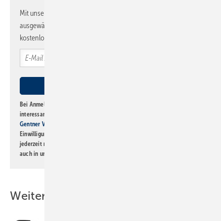
Mit unserem Newsletter erhalten Sie regelmäßig von uns
ausgewählte Informationen und Neuigkeiten, gebündelt und
kostenlos direkt ins Postfach.
Bei Anmeldung zu diesem Newsletter bin ich damit einverstanden, über
interessante Verlags- und Online-Angebote
der Marken der Alfons W.
Gentner Verlag GmbH & Co. KG
informiert zu werden. Diese
Einwilligung kann ich jederzeit widerrufen und eine Abmeldung ist
jederzeit möglich. Informationen zum Umgang mit Daten finden Sie
auch in unserer
Datenschutzerklärung
.
Weitere Inhalte