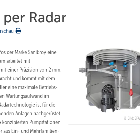
 per Radar
rschau
os der Marke ­Sanibroy eine
em arbeitet mit
mit einer Präzision von 2 mm.
ebracht und kommt mit dem
ller eine maximale Betriebs­
eren Wartungsaufwand im
artechnologie ist für die
ehenden Anlagen nachgerüstet
Bild: SF
e konzipierten Pumpstationen
r aus Ein- und Mehrfamilien­