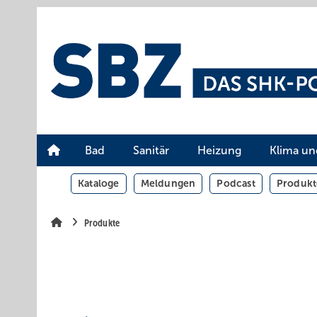
Springe
Springe
Springe
auf
auf
auf
Hauptinhalt
Hauptmenü
SiteSearch
Bad
Sanitär
Heizung
Klima un
Kataloge
Meldungen
Podcast
Produkt
Produkte