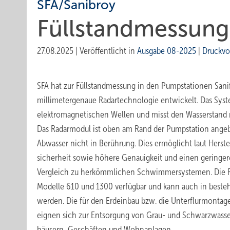
SFA/Sanibroy
Füllstandmessung
27.08.2025
|
Veröffentlicht in
Ausgabe 08-2025
|
Druckvo
SFA hat zur Füllstandmessung in den Pumpstationen Sanif
millimetergenaue Radartechnologie entwickelt. Das Syst
elektromagnetischen Wellen und misst den Wasserstand 
Das Radarmodul ist oben am Rand der Pumpstation ang
Abwasser nicht in Berührung. Dies ermöglicht laut Herste
sicherheit sowie höhere Genauigkeit und einen gering
Vergleich zu herkömmlichen Schwimmersystemen. Die Rad
Modelle 610 und 1300 verfügbar und kann auch in best
werden. Die für den Erdeinbau bzw. die Unterflurmontag
eignen sich zur Entsorgung von Grau- und Schwarzwasse
häusern, Geschäften und Wohnanlagen.