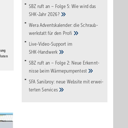
SBZ ruft an – Folge 5: Wie wird das
SHK-Jahr
2026?
Wera Adventskalender: die Schraub­
werk­statt für den
Pro­fi
Live-Video-Support im
gung
SHK-Handwerk
 Daten
SBZ ruft an – Folge 2: Neue Erkennt­
nisse beim
Wärme­pumpen­test
SFA Sanibroy: neue Web­site mit erwei­
terten
Services