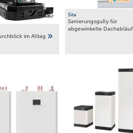
Sita
Sanierungsgully für
abgewinkelte
Dachabläu
rchblick im
Alltag