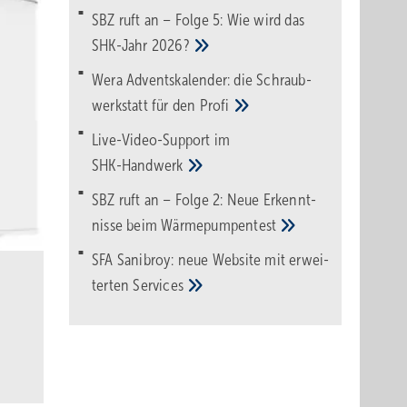
SBZ ruft an – Folge 5: Wie wird das
SHK-Jahr
2026?
Wera Adventskalender: die Schraub­
werk­statt für den
Pro­fi
Live-Video-Support im
SHK-Handwerk
SBZ ruft an – Folge 2: Neue Erkennt­
nisse beim
Wärme­pumpen­test
SFA Sanibroy: neue Web­site mit erwei­
terten
Services