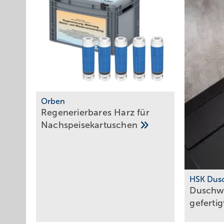
Orben
Regenerierbares Harz für
Nachspeisekartuschen
HSK Dus
Duschw
geferti