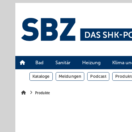
Springe
Springe
Springe
auf
auf
auf
Hauptinhalt
Hauptmenü
SiteSearch
Bad
Sanitär
Heizung
Klima un
Kataloge
Meldungen
Podcast
Produkt
Produkte