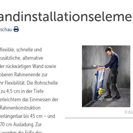
and­installationseleme
rschau
lexible, schnelle und
usätzliche, alternative
der rückwärtigen Wand sowie
am oberen Rahmenende zur
 Flexibilität. Die Rohrschelle
zu 4,5 cm in der Tiefe
erleichtern das Einmessen der
 Rahmenkonstruktion
Bil
erlängerbar bis 45 cm – und
0 cm Ausladung. Zur
 werden die Füße des