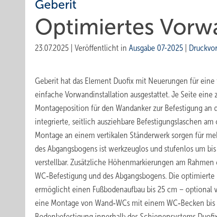
Geberit
Optimiertes ­Vorw
23.07.2025
|
Veröffentlicht in
Ausgabe 07-2025
|
Druckvo
Geberit hat das Element Duofix mit Neuerungen für eine f
einfache Vorwandinstallation ausgestattet. Je Seite eine z
Montageposition für den Wandanker zur Befestigung an 
integrierte, seitlich ausziehbare Befestigungslaschen 
Montage an einem vertikalen Ständerwerk sorgen für mehr
des Abgangsbogens ist werkzeuglos und stufenlos um bis 
verstellbar. Zusätzliche Höhenmarkierungen am Rahmen 
WC‑Befestigung und des Abgangsbogens. Die optimierte
ermöglicht einen Fußbodenaufbau bis 25 cm – optional v
eine Montage von Wand‑WCs mit einem WC‑Becken bis 7
Bodenbefestigung innerhalb des Schienensystems Duofix