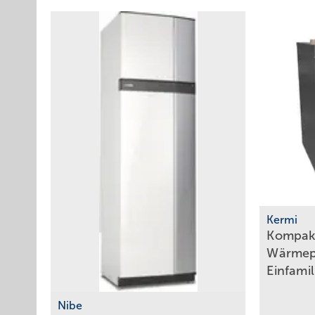
Kermi
Kompakt
Wärmep
Einfami
Nibe