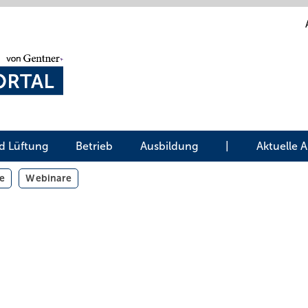
d Lüftung
Betrieb
Ausbildung
|
Aktuelle 
e
Webinare