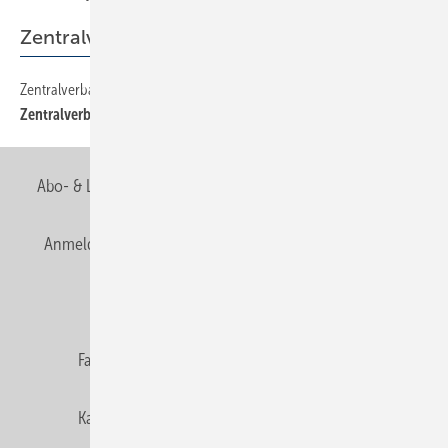
Zentralverband
Zentralverband
10
Zentralverband
Abo- & Leserservice
AGB
Alle Inhalte chronologisch
Anmelden
Anmeldung & Registrierung
Newsletter
Datenschutz
E-Paper
Editor's choice
Fachbeiträge
Gentner Verlag
Impressum
Karriere bei Gentner
Team
Mediaservice