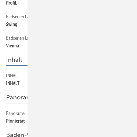
ProfiL
Badserien Laufen
126
Swing
Badserien Laufen
128
Vienna
Inhalt
INHALT
4
INHALT
Panorama
Panorama
200
Pioniertat
Baden-Württemberg