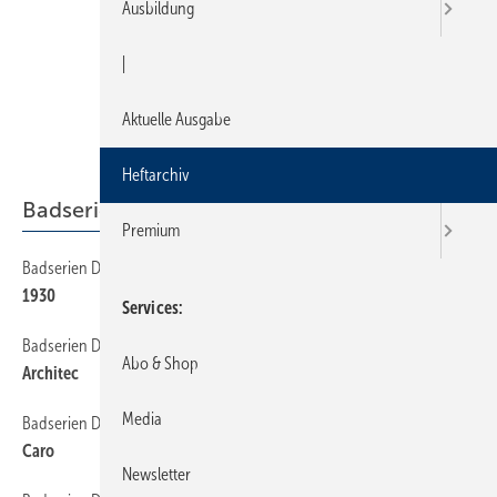
Ausbildung
|
Aktuelle Ausgabe
Heftarchiv
Badserien Duravit
Premium
Badserien Duravit
48
1930
Services
Badserien Duravit
22
Abo & Shop
Architec
Media
Badserien Duravit
24
Caro
Newsletter