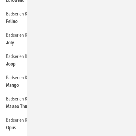
Eurotrend
Badserien Keramag
88
Felino
Badserien Keramag
90
Joly
Badserien Keramag
92
Joop
Badserien Keramag
94
Mango
Badserien Keramag
96
Matteo Thun
Badserien Keramag
98
Opus