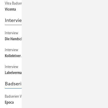
Vitra Badserien
198
Vicenta
Interview
Interview
204
Die Handschrift des Erfolgs
Interview
206
Kollektiver Auftritt
Interview
202
Labelvermarktung im Aufwind?
Badserien Vitra
Badserien Vitra
186
Epoca