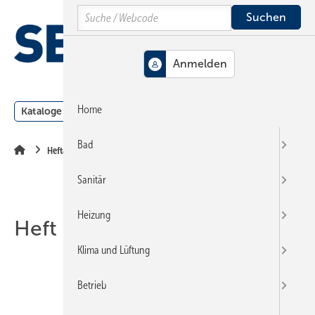
Springe
Springe
Springe
Search
auf
auf
auf
Hauptinhalt
Hauptmenü
SiteSearch
MENÜ
Home
Kataloge
Meldungen
Podcast
Produkte
Webin
Bad
Heftarchiv
Sanitär
Heizung
Heft 05-2003
Klima und Lüftung
Betrieb