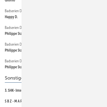
Giorno
Badserien Duravit
40
Happy D.
Badserien Duravit
42
Philippe Starck Edition 1
Badserien Duravit
44
Philippe Starck Edition 2
Badserien Duravit
46
Philippe Starck Edition 3
Sonstiges Thema
3. SHK- Internet-Osc@r
208
S B Z - M A R K T Ü B E R S I C H T
20