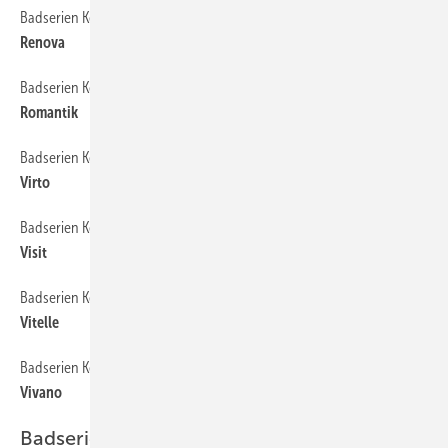
Badserien Keramag
100
Renova
Badserien Keramag
102
Romantik
Badserien Keramag
104
Virto
Badserien Keramag
106
Visit
Badserien Keramag
108
Vitelle
Badserien Keramag
110
Vivano
Badserien Villeroy & Boch