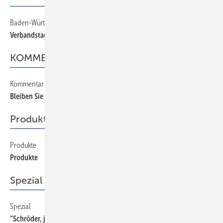
Baden-Württemberg
12
Verbandstag in Offenburg
KOMMENTAR
Kommentar
2
Bleiben Sie am Ball!
Produkte
Produkte
212
Produkte
Spezial
Spezial
8
“Schröder, jetzt reicht’s!“