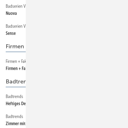
Badserien Vitra
190
Nuova
Badserien Vitra
196
Sense
Firmen + Fakten
Firmen + Fakten
6
Firmen + Fakten
Badtrends
Badtrends
18
Heftiges Design und verhaltene Farben
Badtrends
16
Zimmer mit Aussicht