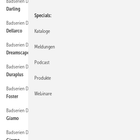
Badserien Duravit
26
Darling
Specials
Badserien Duravit
28
Dellarco
Kataloge
Badserien Duravit
30
Meldungen
Dreamscape
Podcast
Badserien Duravit
32
Duraplus
Produkte
Badserien Duravit
34
Webinare
Foster
Badserien Duravit
36
Giamo
Badserien Duravit
38