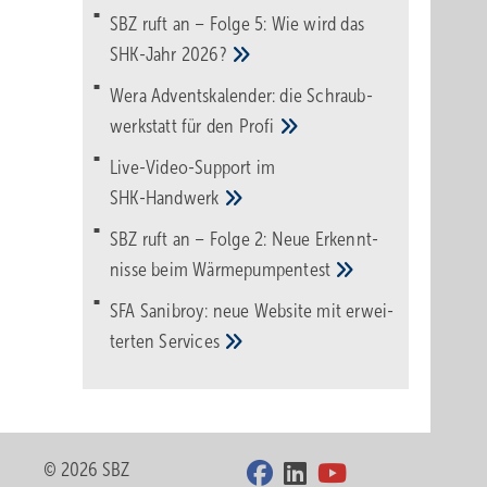
SBZ ruft an – Folge 5: Wie wird das
SHK-Jahr
2026?
Wera Adventskalender: die Schraub­
werk­statt für den
Pro­fi
Live-Video-Support im
SHK-Handwerk
SBZ ruft an – Folge 2: Neue Erkennt­
nisse beim
Wärme­pumpen­test
SFA Sanibroy: neue Web­site mit erwei­
terten
Services
© 2026 SBZ